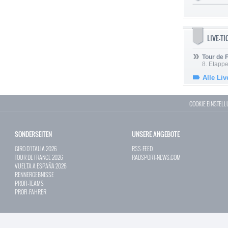
LIVE-T
Tour de
8. Etappe
Alle Liv
COOKIE EINSTEL
SONDERSEITEN
UNSERE ANGEBOTE
GIRO D`ITALIA 2026
RSS-FEED
TOUR DE FRANCE 2026
RADSPORT-NEWS.COM
VUELTA A ESPAÑA 2026
RENNERGEBNISSE
PROFI-TEAMS
PROFI-FAHRER