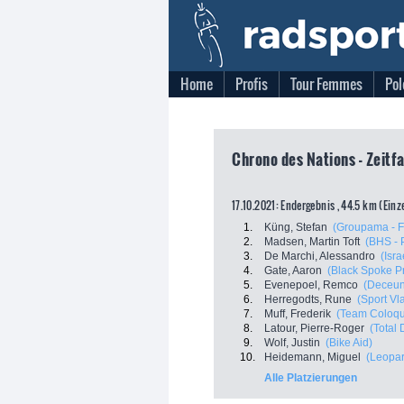
Home
Profis
Tour Femmes
Pol
Chrono des Nations - Zeitfa
17.10.2021: Endergebnis , 44.5 km (Einz
1.
Küng, Stefan
(Groupama - 
2.
Madsen, Martin Toft
(BHS - 
3.
De Marchi, Alessandro
(Isr
4.
Gate, Aaron
(Black Spoke P
5.
Evenepoel, Remco
(Deceun
6.
Herregodts, Rune
(Sport Vl
7.
Muff, Frederik
(Team Coloqu
8.
Latour, Pierre-Roger
(Total 
9.
Wolf, Justin
(Bike Aid)
10.
Heidemann, Miguel
(Leopar
Alle Platzierungen