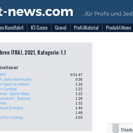
en-Rundfahrt
KT-Szene
Gravel
Profi-Material
Produkt-News
hren (FRA), 2021, Kategorie: 1.1
elzeitfahren)
FDF)
0:51:47
PL Beton Bornholm)
0:36
ael Start-Up Nation)
1:16
ro Cycling)
1:22
inck - Quick-Step)
1:22
aanderen - Baloise)
1:28
ick)
1:32
Direct Energie)
1:44
1:49
d Pro Cycling)
2:03
Steady