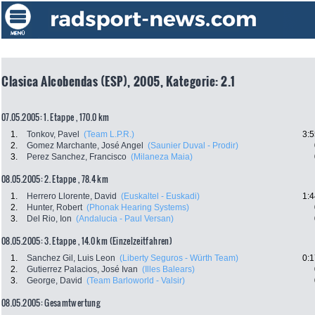
Clasica Alcobendas (ESP), 2005, Kategorie: 2.1
07.05.2005: 1. Etappe , 170.0 km
1.
Tonkov, Pavel
(Team L.P.R.)
3:5
2.
Gomez Marchante, José Angel
(Saunier Duval - Prodir)
3.
Perez Sanchez, Francisco
(Milaneza Maia)
08.05.2005: 2. Etappe , 78.4 km
1.
Herrero Llorente, David
(Euskaltel - Euskadi)
1:4
2.
Hunter, Robert
(Phonak Hearing Systems)
3.
Del Rio, Ion
(Andalucia - Paul Versan)
08.05.2005: 3. Etappe , 14.0 km (Einzelzeitfahren)
1.
Sanchez Gil, Luis Leon
(Liberty Seguros - Würth Team)
0:1
2.
Gutierrez Palacios, José Ivan
(Illes Balears)
3.
George, David
(Team Barloworld - Valsir)
08.05.2005: Gesamtwertung