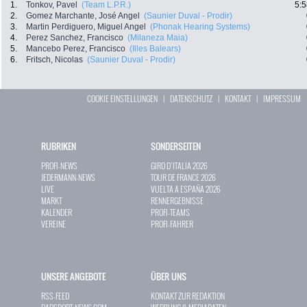
1.
Tonkov, Pavel
(Team L.P.R.)
5:5
2.
Gomez Marchante, José Angel
(Saunier Duval - Prodir)
3.
Martin Perdiguero, Miguel Angel
(Phonak Hearing Systems)
4.
Perez Sanchez, Francisco
(Milaneza Maia)
5.
Mancebo Perez, Francisco
(Illes Balears)
6.
Fritsch, Nicolas
(Saunier Duval - Prodir)
COOKIE EINSTELLUNGEN
|
DATENSCHUTZ
|
KONTAKT
|
IMPRESSUM
RUBRIKEN
SONDERSEITEN
PROFI-NEWS
GIRO D`ITALIA 2026
JEDERMANN-NEWS
TOUR DE FRANCE 2026
LIVE
VUELTA A ESPAÑA 2026
MARKT
RENNERGEBNISSE
KALENDER
PROFI-TEAMS
VEREINE
PROFI-FAHRER
UNSERE ANGEBOTE
ÜBER UNS
RSS-FEED
KONTAKT ZUR REDAKTION