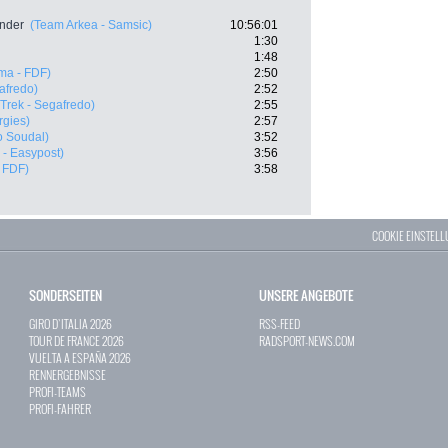
ander
(Team Arkea - Samsic)
10:56:01
1:30
1:48
ma - FDF)
2:50
afredo)
2:52
(Trek - Segafredo)
2:55
rgies)
2:57
o Soudal)
3:52
 - Easypost)
3:56
 FDF)
3:58
COOKIE EINSTEL
SONDERSEITEN
UNSERE ANGEBOTE
GIRO D`ITALIA 2026
RSS-FEED
TOUR DE FRANCE 2026
RADSPORT-NEWS.COM
VUELTA A ESPAÑA 2026
RENNERGEBNISSE
PROFI-TEAMS
PROFI-FAHRER