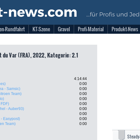
en-Rundfahrt
KT-Szene
Gravel
Profi-Material
Produkt-News
t du Var (FRA), 2022, Kategorie: 2.1
4:14:44
ies)
0:00
ea - Samsic)
0:00
itroen Team)
0:00
do)
0:00
 FDF)
0:00
chel - Auber93)
0:00
0:00
 - Easypost)
0:00
oen Team)
0:00
Steady