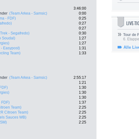
3:46:00
ander
(Team Arkea - Samsic)
0:00
ma - FDF)
0:25
LIVE-T
afredo)
0:27
0:27
(Trek - Segafredo)
0:30
Tour de
o Soudal)
1:27
6. Etapp
rgies)
1:27
Alle Liv
 - Easypost)
1:31
ycling Team)
1:33
ander
(Team Arkea - Samsic)
2:55:17
1:21
 FDF)
1:30
rgies)
1:30
1:30
- FDF)
1:37
itroen Team)
2:25
R Citroen Team)
2:25
els Sauces WB)
2:25
DSM)
2:25