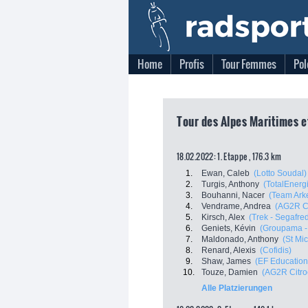
Home
Profis
Tour Femmes
Pol
Tour des Alpes Maritimes e
18.02.2022: 1. Etappe , 176.3 km
1.
Ewan, Caleb
(Lotto Soudal)
2.
Turgis, Anthony
(TotalEnerg
3.
Bouhanni, Nacer
(Team Ark
4.
Vendrame, Andrea
(AG2R C
5.
Kirsch, Alex
(Trek - Segafre
6.
Geniets, Kévin
(Groupama -
7.
Maldonado, Anthony
(St Mi
8.
Renard, Alexis
(Cofidis)
9.
Shaw, James
(EF Education
10.
Touze, Damien
(AG2R Citr
Alle Platzierungen