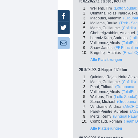
19.02.2022: 2. Etappe , 149.1 km
1.
Wellens, Tim
(Lotto Soudal)
2.
Quintana Rojas, Nairo Alex
Facebook
3.
Madouas, Valentin
(Groupa
4.
Mollema, Bauke
(Trek - Seg
Twitter
5.
Martin, Guillaume
(Cofidis)
6.
Ghebreigzabhier, Amanuel
7.
Lorentz Kron, Andreas
(Lott
8.
Vuillermoz, Alexis
(TotalEne
Newsletter:
9.
Shaw, James
(EF Education
10.
Bregnhøj, Mathias
(Riwal C
Alle Platzierungen
20.02.2022: 3. Etappe , 112.6 km
1.
Quintana Rojas, Nairo Alex
2.
Martin, Guillaume
(Cofidis)
3.
Pinot, Thibaut
(Groupama -
4.
Vuillermoz, Alexis
(TotalEne
5.
Wellens, Tim
(Lotto Soudal)
6.
Storer, Michael
(Groupama 
7.
Vendrame, Andrea
(AG2R C
8.
Paret-Peintre, Aurélien
(AG2
9.
Mertz, Remy
(Bingoal Pauw
10.
Combaud, Romain
(Team 
Alle Platzierungen