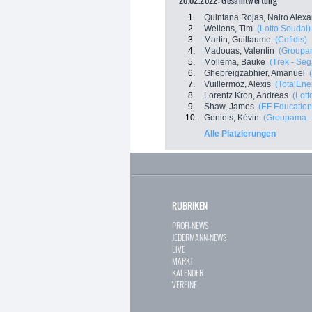
20.02.2022: Gesamtwertung
1.
Quintana Rojas, Nairo Alex
2.
Wellens, Tim
(Lotto Soudal)
3.
Martin, Guillaume
(Cofidis)
4.
Madouas, Valentin
(Groupa
5.
Mollema, Bauke
(Trek - Seg
6.
Ghebreigzabhier, Amanuel
7.
Vuillermoz, Alexis
(TotalEne
8.
Lorentz Kron, Andreas
(Lott
9.
Shaw, James
(EF Education
10.
Geniets, Kévin
(Groupama -
Alle Platzierungen
RUBRIKEN
PROFI-NEWS
JEDERMANN-NEWS
LIVE
MARKT
KALENDER
VEREINE