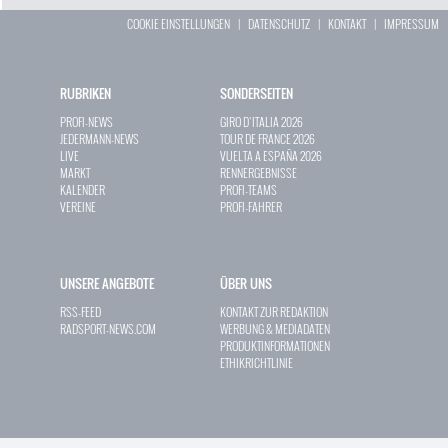
COOKIE EINSTELLUNGEN
|
DATENSCHUTZ
|
KONTAKT
|
IMPRESSUM
RUBRIKEN
SONDERSEITEN
PROFI-NEWS
GIRO D`ITALIA 2026
JEDERMANN-NEWS
TOUR DE FRANCE 2026
LIVE
VUELTA A ESPAÑA 2026
MARKT
RENNERGEBNISSE
KALENDER
PROFI-TEAMS
VEREINE
PROFI-FAHRER
UNSERE ANGEBOTE
ÜBER UNS
RSS-FEED
KONTAKT ZUR REDAKTION
RADSPORT-NEWS.COM
WERBUNG & MEDIADATEN
PRODUKTINFORMATIONEN
ETHIKRICHTLINIE