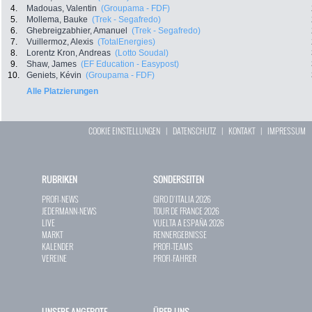
4.
Madouas, Valentin
(Groupama - FDF)
5.
Mollema, Bauke
(Trek - Segafredo)
6.
Ghebreigzabhier, Amanuel
(Trek - Segafredo)
7.
Vuillermoz, Alexis
(TotalEnergies)
8.
Lorentz Kron, Andreas
(Lotto Soudal)
9.
Shaw, James
(EF Education - Easypost)
10.
Geniets, Kévin
(Groupama - FDF)
Alle Platzierungen
COOKIE EINSTELLUNGEN
|
DATENSCHUTZ
|
KONTAKT
|
IMPRESSUM
RUBRIKEN
SONDERSEITEN
PROFI-NEWS
GIRO D`ITALIA 2026
JEDERMANN-NEWS
TOUR DE FRANCE 2026
LIVE
VUELTA A ESPAÑA 2026
MARKT
RENNERGEBNISSE
KALENDER
PROFI-TEAMS
VEREINE
PROFI-FAHRER
UNSERE ANGEBOTE
ÜBER UNS