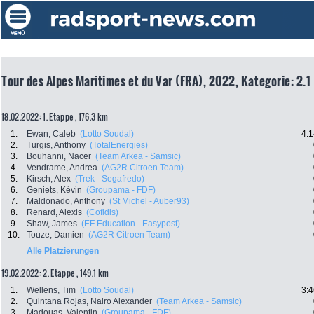
Tour des Alpes Maritimes et du Var (FRA), 2022, Kategorie: 2.1
18.02.2022: 1. Etappe , 176.3 km
1.
Ewan, Caleb
(Lotto Soudal)
4:1
2.
Turgis, Anthony
(TotalEnergies)
3.
Bouhanni, Nacer
(Team Arkea - Samsic)
4.
Vendrame, Andrea
(AG2R Citroen Team)
5.
Kirsch, Alex
(Trek - Segafredo)
6.
Geniets, Kévin
(Groupama - FDF)
7.
Maldonado, Anthony
(St Michel - Auber93)
8.
Renard, Alexis
(Cofidis)
9.
Shaw, James
(EF Education - Easypost)
10.
Touze, Damien
(AG2R Citroen Team)
Alle Platzierungen
19.02.2022: 2. Etappe , 149.1 km
1.
Wellens, Tim
(Lotto Soudal)
3:4
2.
Quintana Rojas, Nairo Alexander
(Team Arkea - Samsic)
3.
Madouas, Valentin
(Groupama - FDF)