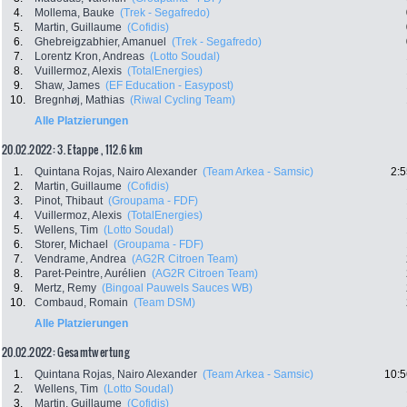
4.
Mollema, Bauke
(Trek - Segafredo)
5.
Martin, Guillaume
(Cofidis)
6.
Ghebreigzabhier, Amanuel
(Trek - Segafredo)
7.
Lorentz Kron, Andreas
(Lotto Soudal)
8.
Vuillermoz, Alexis
(TotalEnergies)
9.
Shaw, James
(EF Education - Easypost)
10.
Bregnhøj, Mathias
(Riwal Cycling Team)
Alle Platzierungen
20.02.2022: 3. Etappe , 112.6 km
1.
Quintana Rojas, Nairo Alexander
(Team Arkea - Samsic)
2:5
2.
Martin, Guillaume
(Cofidis)
3.
Pinot, Thibaut
(Groupama - FDF)
4.
Vuillermoz, Alexis
(TotalEnergies)
5.
Wellens, Tim
(Lotto Soudal)
6.
Storer, Michael
(Groupama - FDF)
7.
Vendrame, Andrea
(AG2R Citroen Team)
8.
Paret-Peintre, Aurélien
(AG2R Citroen Team)
9.
Mertz, Remy
(Bingoal Pauwels Sauces WB)
10.
Combaud, Romain
(Team DSM)
Alle Platzierungen
20.02.2022: Gesamtwertung
1.
Quintana Rojas, Nairo Alexander
(Team Arkea - Samsic)
10:5
2.
Wellens, Tim
(Lotto Soudal)
3.
Martin, Guillaume
(Cofidis)