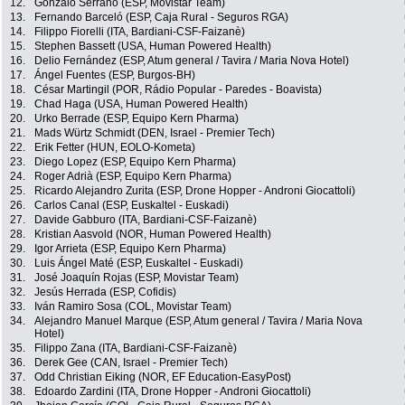
12.
Gonzalo Serrano (ESP, Movistar Team)
13.
Fernando Barceló (ESP, Caja Rural - Seguros RGA)
14.
Filippo Fiorelli (ITA, Bardiani-CSF-Faizanè)
15.
Stephen Bassett (USA, Human Powered Health)
16.
Delio Fernández (ESP, Atum general / Tavira / Maria Nova Hotel)
17.
Ángel Fuentes (ESP, Burgos-BH)
18.
César Martingil (POR, Rádio Popular - Paredes - Boavista)
19.
Chad Haga (USA, Human Powered Health)
20.
Urko Berrade (ESP, Equipo Kern Pharma)
21.
Mads Würtz Schmidt (DEN, Israel - Premier Tech)
22.
Erik Fetter (HUN, EOLO-Kometa)
23.
Diego Lopez (ESP, Equipo Kern Pharma)
24.
Roger Adrià (ESP, Equipo Kern Pharma)
25.
Ricardo Alejandro Zurita (ESP, Drone Hopper - Androni Giocattoli)
26.
Carlos Canal (ESP, Euskaltel - Euskadi)
27.
Davide Gabburo (ITA, Bardiani-CSF-Faizanè)
28.
Kristian Aasvold (NOR, Human Powered Health)
29.
Igor Arrieta (ESP, Equipo Kern Pharma)
30.
Luis Ángel Maté (ESP, Euskaltel - Euskadi)
31.
José Joaquín Rojas (ESP, Movistar Team)
32.
Jesús Herrada (ESP, Cofidis)
33.
Iván Ramiro Sosa (COL, Movistar Team)
34.
Alejandro Manuel Marque (ESP, Atum general / Tavira / Maria Nova
Hotel)
35.
Filippo Zana (ITA, Bardiani-CSF-Faizanè)
36.
Derek Gee (CAN, Israel - Premier Tech)
37.
Odd Christian Eiking (NOR, EF Education-EasyPost)
38.
Edoardo Zardini (ITA, Drone Hopper - Androni Giocattoli)