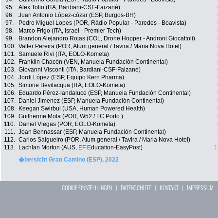
95.
Alex Tolio (ITA, Bardiani-CSF-Faizanè)
96.
Juan Antonio López-cózar (ESP, Burgos-BH)
97.
Pedro Miguel Lopes (POR, Rádio Popular - Paredes - Boavista)
98.
Marco Frigo (ITA, Israel - Premier Tech)
99.
Brandon Alejandro Rojas (COL, Drone Hopper - Androni Giocattoli)
100.
Valter Pereira (POR, Atum general / Tavira / Maria Nova Hotel)
101.
Samuele Rivi (ITA, EOLO-Kometa)
102.
Franklin Chacón (VEN, Manuela Fundación Continental)
103.
Giovanni Visconti (ITA, Bardiani-CSF-Faizanè)
104.
Jordi López (ESP, Equipo Kern Pharma)
105.
Simone Bevilacqua (ITA, EOLO-Kometa)
106.
Eduardo Pérez-landaluce (ESP, Manuela Fundación Continental)
107.
Daniel Jimenez (ESP, Manuela Fundación Continental)
108.
Keegan Swirbul (USA, Human Powered Health)
109.
Guilherme Mota (POR, W52 / FC Porto )
110.
Daniel Viegas (POR, EOLO-Kometa)
111.
Joan Bennassar (ESP, Manuela Fundación Continental)
112.
Carlos Salgueiro (POR, Atum general / Tavira / Maria Nova Hotel)
113.
Lachlan Morton (AUS, EF Education-EasyPost)
1
�bersicht Gran Camino (ESP), 2022
COOKIE EINSTELLUNGEN
|
DATENSCHUTZ
|
KONTAKT
|
IMPRESSUM