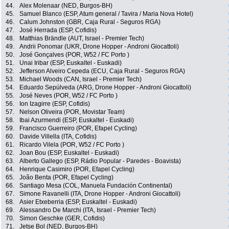
44.
Alex Molenaar (NED, Burgos-BH)
45.
Samuel Blanco (ESP, Atum general / Tavira / Maria Nova Hotel)
46.
Calum Johnston (GBR, Caja Rural - Seguros RGA)
47.
José Herrada (ESP, Cofidis)
48.
Matthias Brändle (AUT, Israel - Premier Tech)
49.
Andrii Ponomar (UKR, Drone Hopper - Androni Giocattoli)
50.
José Gonçalves (POR, W52 / FC Porto )
51.
Unai Iribar (ESP, Euskaltel - Euskadi)
52.
Jefferson Alveiro Cepeda (ECU, Caja Rural - Seguros RGA)
53.
Michael Woods (CAN, Israel - Premier Tech)
54.
Eduardo Sepúlveda (ARG, Drone Hopper - Androni Giocattoli)
55.
José Neves (POR, W52 / FC Porto )
56.
Ion Izagirre (ESP, Cofidis)
57.
Nelson Oliveira (POR, Movistar Team)
58.
Ibai Azurmendi (ESP, Euskaltel - Euskadi)
59.
Francisco Guerreiro (POR, Efapel Cycling)
60.
Davide Villella (ITA, Cofidis)
61.
Ricardo Vilela (POR, W52 / FC Porto )
62.
Joan Bou (ESP, Euskaltel - Euskadi)
63.
Alberto Gallego (ESP, Rádio Popular - Paredes - Boavista)
64.
Henrique Casimiro (POR, Efapel Cycling)
65.
João Benta (POR, Efapel Cycling)
66.
Santiago Mesa (COL, Manuela Fundación Continental)
67.
Simone Ravanelli (ITA, Drone Hopper - Androni Giocattoli)
68.
Asier Etxeberria (ESP, Euskaltel - Euskadi)
69.
Alessandro De Marchi (ITA, Israel - Premier Tech)
70.
Simon Geschke (GER, Cofidis)
71.
Jetse Bol (NED, Burgos-BH)