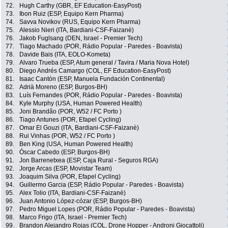
72.
Hugh Carthy (GBR, EF Education-EasyPost)
73.
Ibon Ruiz (ESP, Equipo Kern Pharma)
74.
Savva Novikov (RUS, Equipo Kern Pharma)
75.
Alessio Nieri (ITA, Bardiani-CSF-Faizanè)
76.
Jakob Fuglsang (DEN, Israel - Premier Tech)
77.
Tiago Machado (POR, Rádio Popular - Paredes - Boavista)
78.
Davide Bais (ITA, EOLO-Kometa)
79.
Alvaro Trueba (ESP, Atum general / Tavira / Maria Nova Hotel)
80.
Diego Andrés Camargo (COL, EF Education-EasyPost)
81.
Isaac Cantón (ESP, Manuela Fundación Continental)
82.
Adrià Moreno (ESP, Burgos-BH)
83.
Luís Fernandes (POR, Rádio Popular - Paredes - Boavista)
84.
Kyle Murphy (USA, Human Powered Health)
85.
Joni Brandão (POR, W52 / FC Porto )
86.
Tiago Antunes (POR, Efapel Cycling)
87.
Omar El Gouzi (ITA, Bardiani-CSF-Faizanè)
88.
Rui Vinhas (POR, W52 / FC Porto )
89.
Ben King (USA, Human Powered Health)
90.
Óscar Cabedo (ESP, Burgos-BH)
91.
Jon Barrenetxea (ESP, Caja Rural - Seguros RGA)
92.
Jorge Arcas (ESP, Movistar Team)
93.
Joaquim Silva (POR, Efapel Cycling)
94.
Guillermo Garcia (ESP, Rádio Popular - Paredes - Boavista)
95.
Alex Tolio (ITA, Bardiani-CSF-Faizanè)
96.
Juan Antonio López-cózar (ESP, Burgos-BH)
97.
Pedro Miguel Lopes (POR, Rádio Popular - Paredes - Boavista)
98.
Marco Frigo (ITA, Israel - Premier Tech)
99.
Brandon Alejandro Rojas (COL, Drone Hopper - Androni Giocattoli)