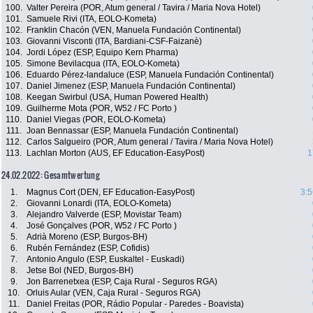
100.
Valter Pereira (POR, Atum general / Tavira / Maria Nova Hotel)
101.
Samuele Rivi (ITA, EOLO-Kometa)
102.
Franklin Chacón (VEN, Manuela Fundación Continental)
103.
Giovanni Visconti (ITA, Bardiani-CSF-Faizanè)
104.
Jordi López (ESP, Equipo Kern Pharma)
105.
Simone Bevilacqua (ITA, EOLO-Kometa)
106.
Eduardo Pérez-landaluce (ESP, Manuela Fundación Continental)
107.
Daniel Jimenez (ESP, Manuela Fundación Continental)
108.
Keegan Swirbul (USA, Human Powered Health)
109.
Guilherme Mota (POR, W52 / FC Porto )
110.
Daniel Viegas (POR, EOLO-Kometa)
111.
Joan Bennassar (ESP, Manuela Fundación Continental)
112.
Carlos Salgueiro (POR, Atum general / Tavira / Maria Nova Hotel)
113.
Lachlan Morton (AUS, EF Education-EasyPost)
1
24.02.2022: Gesamtwertung
1.
Magnus Cort (DEN, EF Education-EasyPost)
3:5
2.
Giovanni Lonardi (ITA, EOLO-Kometa)
3.
Alejandro Valverde (ESP, Movistar Team)
4.
José Gonçalves (POR, W52 / FC Porto )
5.
Adrià Moreno (ESP, Burgos-BH)
6.
Rubén Fernández (ESP, Cofidis)
7.
Antonio Angulo (ESP, Euskaltel - Euskadi)
8.
Jetse Bol (NED, Burgos-BH)
9.
Jon Barrenetxea (ESP, Caja Rural - Seguros RGA)
10.
Orluis Aular (VEN, Caja Rural - Seguros RGA)
11.
Daniel Freitas (POR, Rádio Popular - Paredes - Boavista)