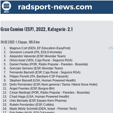
Gran Camino (ESP), 2022, Kategorie: 2.1
24.02.2022: 1. Etappe , 165.0 km
1.
Magnus Cort (DEN, EF Education-EasyPost)
3:5
2.
Giovanni Lonardi (ITA, EOLO-Kometa)
3.
Alejandro Valverde (ESP, Movistar Team)
4.
Orluis Aular (VEN, Caja Rural - Seguros RGA)
5.
Daniel Freitas (POR, Rádio Popular - Paredes - Boavista)
6.
Gonzalo Serrano (ESP, Movistar Team)
7.
Fernando Barceló (ESP, Caja Rural - Seguros RGA)
8.
Filippo Fiorelli (ITA, Bardiani-CSF-Faizanè)
9.
Stephen Bassett (USA, Human Powered Health)
10.
Delio Fernández (ESP, Atum general / Tavira / Maria Nova Hotel)
11.
Ángel Fuentes (ESP, Burgos-BH)
12.
César Martingil (POR, Rádio Popular - Paredes - Boavista)
13.
Chad Haga (USA, Human Powered Health)
14.
Urko Berrade (ESP, Equipo Kern Pharma)
15.
Rubén Fernández (ESP, Cofidis)
16.
Mads Würtz Schmidt (DEN, Israel - Premier Tech)
17.
Erik Fetter (HUN, EOLO-Kometa)