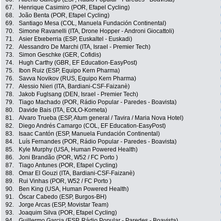
67.
Henrique Casimiro (POR, Efapel Cycling)
68.
João Benta (POR, Efapel Cycling)
69.
Santiago Mesa (COL, Manuela Fundación Continental)
70.
Simone Ravanelli (ITA, Drone Hopper - Androni Giocattoli)
71.
Asier Etxeberria (ESP, Euskaltel - Euskadi)
72.
Alessandro De Marchi (ITA, Israel - Premier Tech)
73.
Simon Geschke (GER, Cofidis)
74.
Hugh Carthy (GBR, EF Education-EasyPost)
75.
Ibon Ruiz (ESP, Equipo Kern Pharma)
76.
Savva Novikov (RUS, Equipo Kern Pharma)
77.
Alessio Nieri (ITA, Bardiani-CSF-Faizanè)
78.
Jakob Fuglsang (DEN, Israel - Premier Tech)
79.
Tiago Machado (POR, Rádio Popular - Paredes - Boavista)
80.
Davide Bais (ITA, EOLO-Kometa)
81.
Alvaro Trueba (ESP, Atum general / Tavira / Maria Nova Hotel)
82.
Diego Andrés Camargo (COL, EF Education-EasyPost)
83.
Isaac Cantón (ESP, Manuela Fundación Continental)
84.
Luís Fernandes (POR, Rádio Popular - Paredes - Boavista)
85.
Kyle Murphy (USA, Human Powered Health)
86.
Joni Brandão (POR, W52 / FC Porto )
87.
Tiago Antunes (POR, Efapel Cycling)
88.
Omar El Gouzi (ITA, Bardiani-CSF-Faizanè)
89.
Rui Vinhas (POR, W52 / FC Porto )
90.
Ben King (USA, Human Powered Health)
91.
Óscar Cabedo (ESP, Burgos-BH)
92.
Jorge Arcas (ESP, Movistar Team)
93.
Joaquim Silva (POR, Efapel Cycling)
94.
Guillermo Garcia (ESP, Rádio Popular - Paredes - Boavista)