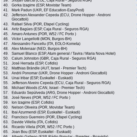
39.
Jhojan García (COL, Caja Rural - Seguros RGA)
40.
Gorka Izagirre (ESP, Movistar Team)
41.
Mark Padun (UKR, EF Education-EasyPost)
42.
Jefferson Alexander Cepeda (ECU, Drone Hopper - Androni
Giocattoli)
43.
Rafael Silva (POR, Efapel Cycling)
44.
Aritz Bagües (ESP, Caja Rural - Seguros RGA)
45.
Amaro Antunes (POR, W52 / FC Porto )
46.
Victor Langellotti (MON, Burgos-BH)
47.
Alessandro Fancellu (ITA, EOLO-Kometa)
48.
Alex Molenaar (NED, Burgos-BH)
49.
Samuel Blanco (ESP, Atum general / Tavira / Maria Nova Hotel)
50.
Calum Johnston (GBR, Caja Rural - Seguros RGA)
51.
José Herrada (ESP, Cofidis)
52.
Matthias Brändle (AUT, Israel - Premier Tech)
53.
Andrii Ponomar (UKR, Drone Hopper - Androni Giocattoli)
54.
Unai Iribar (ESP, Euskaltel - Euskadi)
55.
Jefferson Alveiro Cepeda (ECU, Caja Rural - Seguros RGA)
56.
Michael Woods (CAN, Israel - Premier Tech)
57.
Eduardo Sepúlveda (ARG, Drone Hopper - Androni Giocattoli)
58.
José Neves (POR, W52 / FC Porto )
59.
Ion Izagirre (ESP, Cofidis)
60.
Nelson Oliveira (POR, Movistar Team)
61.
Ibai Azurmendi (ESP, Euskaltel - Euskadi)
62.
Francisco Guerreiro (POR, Efapel Cycling)
63.
Davide Villella (ITA, Cofidis)
64.
Ricardo Vilela (POR, W52 / FC Porto )
65.
Joan Bou (ESP, Euskaltel - Euskadi)
66.
Alberto Gallego (ESP, Rádio Popular - Paredes - Boavista)