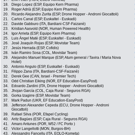
18.
Diego Lopez (ESP, Equipo Kern Pharma)
19.
Roger Adrià (ESP, Equipo Kern Pharma)
20.
Ricardo Alejandro Zurita (ESP, Drone Hopper - Androni Giocattoli)
21.
Carlos Canal (ESP, Euskaltel - Euskadi)
22.
Davide Gabburo (ITA, Bardiani-CSF-Faizanè)
23.
Kristian Aasvold (NOR, Human Powered Health)
24.
Igor Arrieta (ESP, Equipo Kern Pharma)
25.
Luis Ángel Maté (ESP, Euskaltel - Euskadi)
26.
José Joaquín Rojas (ESP, Movistar Team)
27.
Jesús Herrada (ESP, Cofidis)
28.
Iván Ramiro Sosa (COL, Movistar Team)
29.
Alejandro Manuel Marque (ESP, Atum general / Tavira / Maria Nova
Hotel)
30.
Antonio Angulo (ESP, Euskaltel - Euskadi)
31.
Filippo Zana (ITA, Bardiani-CSF-Faizanè)
32.
Derek Gee (CAN, Israel - Premier Tech)
33.
Odd Christian Eiking (NOR, EF Education-EasyPost)
34.
Edoardo Zardini (ITA, Drone Hopper - Androni Giocattoli)
35.
Jhojan García (COL, Caja Rural - Seguros RGA)
36.
Gorka Izagirre (ESP, Movistar Team)
37.
Mark Padun (UKR, EF Education-EasyPost)
38.
Jefferson Alexander Cepeda (ECU, Drone Hopper - Androni
Giocattoli)
39.
Rafael Silva (POR, Efapel Cycling)
40.
Aritz Bagües (ESP, Caja Rural - Seguros RGA)
41.
Amaro Antunes (POR, W52 / FC Porto )
42.
Victor Langellotti (MON, Burgos-BH)
43.
Alessandro Fancellu (ITA, EOLO-Kometa)