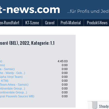
en-Rundfahrt
KT-Szene
Gravel
Profi-Material
Produkt-News
seré (BEL), 2022, Kategorie: 1.1
l)
4:45:03
nix)
0:00
a - Samsic)
0:00
he - Wanty - Gob...)
0:00
Alpha Vinyl Team)
0:00
- KTM)
0:00
(Team Arkea - Samsic)
0:00
tinentale Group...)
0:00
ontinentale Group...)
0:00
goal Pauwels Sauces WB)
0:00
Steady