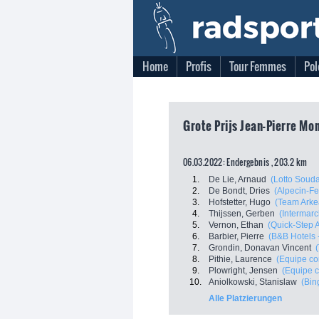
Home
Profis
Tour Femmes
Pol
Grote Prijs Jean-Pierre Mon
06.03.2022: Endergebnis , 203.2 km
1.
De Lie, Arnaud
(Lotto Souda
2.
De Bondt, Dries
(Alpecin-Fe
3.
Hofstetter, Hugo
(Team Arke
4.
Thijssen, Gerben
(Intermarc
5.
Vernon, Ethan
(Quick-Step 
6.
Barbier, Pierre
(B&B Hotels 
7.
Grondin, Donavan Vincent
8.
Pithie, Laurence
(Equipe con
9.
Plowright, Jensen
(Equipe c
10.
Aniolkowski, Stanislaw
(Bin
Alle Platzierungen