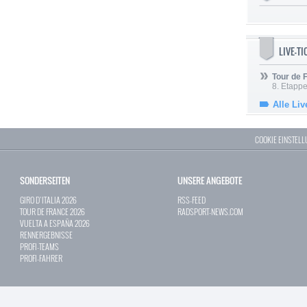
LIVE-T
Tour de
8. Etappe
Alle Liv
COOKIE EINSTEL
SONDERSEITEN
UNSERE ANGEBOTE
GIRO D`ITALIA 2026
RSS-FEED
TOUR DE FRANCE 2026
RADSPORT-NEWS.COM
VUELTA A ESPAÑA 2026
RENNERGEBNISSE
PROFI-TEAMS
PROFI-FAHRER