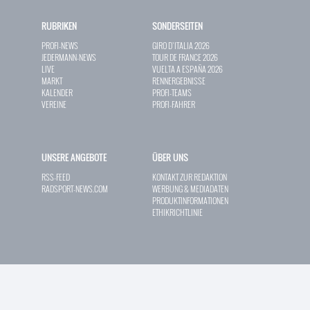
RUBRIKEN
SONDERSEITEN
PROFI-NEWS
GIRO D`ITALIA 2026
JEDERMANN-NEWS
TOUR DE FRANCE 2026
LIVE
VUELTA A ESPAÑA 2026
MARKT
RENNERGEBNISSE
KALENDER
PROFI-TEAMS
VEREINE
PROFI-FAHRER
UNSERE ANGEBOTE
ÜBER UNS
RSS-FEED
KONTAKT ZUR REDAKTION
RADSPORT-NEWS.COM
WERBUNG & MEDIADATEN
PRODUKTINFORMATIONEN
ETHIKRICHTLINIE