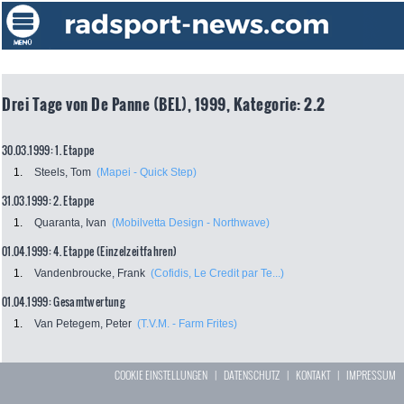
Drei Tage von De Panne (BEL), 1999, Kategorie: 2.2
30.03.1999: 1. Etappe
1.
Steels, Tom
(Mapei - Quick Step)
31.03.1999: 2. Etappe
1.
Quaranta, Ivan
(Mobilvetta Design - Northwave)
01.04.1999: 4. Etappe (Einzelzeitfahren)
1.
Vandenbroucke, Frank
(Cofidis, Le Credit par Te...)
01.04.1999: Gesamtwertung
1.
Van Petegem, Peter
(T.V.M. - Farm Frites)
COOKIE EINSTELLUNGEN
|
DATENSCHUTZ
|
KONTAKT
|
IMPRESSUM