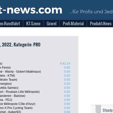
en-Rundfahrt
KT-Szene
Gravel
Profi-Material
Produkt-News
, 2022, Kategorie: PRO
s)
4:42:24
n-Fenix)
0:00
hé - Wanty - Gobert Matériaux)
0:00
tels - KTM)
0:00
itroën Team)
0:00
Energies)
0:00
Arkéa Samsic)
0:00
t - Roubaix Lille Métropole)
0:00
anderen - Baloise)
0:00
a - FDJ)
0:00
e Métropole Côte d'Azur)
0:00
no-X Pro Cycling Team)
0:00
Steady
chel - Auber93)
0:00