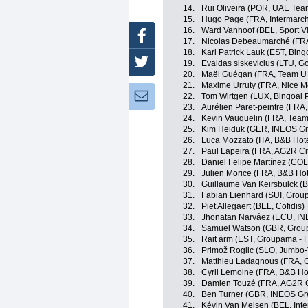
14.
Rui Oliveira (POR, UAE Tea
15.
Hugo Page (FRA, Intermarch
16.
Ward Vanhoof (BEL, Sport Vl
Facebook
17.
Nicolas Debeaumarché (FRA,
18.
Karl Patrick Lauk (EST, Bi
Twitter
19.
Evaldas siskevicius (LTU, Go
20.
Maël Guégan (FRA, Team U N
21.
Maxime Urruty (FRA, Nice Mé
Newsletter:
22.
Tom Wirtgen (LUX, Bingoal
23.
Aurélien Paret-peintre (FRA
24.
Kevin Vauquelin (FRA, Team
25.
Kim Heiduk (GER, INEOS Gr
26.
Luca Mozzato (ITA, B&B Hot
27.
Paul Lapeira (FRA, AG2R Ci
28.
Daniel Felipe Martínez (CO
29.
Julien Morice (FRA, B&B Hot
30.
Guillaume Van Keirsbulck (B
31.
Fabian Lienhard (SUI, Grou
32.
Piet Allegaert (BEL, Cofidis)
33.
Jhonatan Narváez (ECU, IN
34.
Samuel Watson (GBR, Grou
35.
Rait ärm (EST, Groupama - 
36.
Primož Roglic (SLO, Jumbo
37.
Matthieu Ladagnous (FRA, 
38.
Cyril Lemoine (FRA, B&B Ho
39.
Damien Touzé (FRA, AG2R C
40.
Ben Turner (GBR, INEOS Gr
41.
Kévin Van Melsen (BEL, Inte