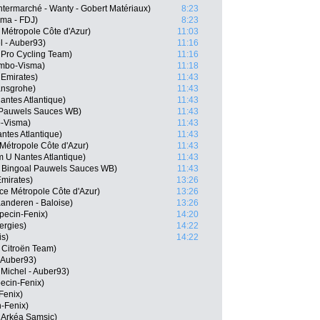
termarché - Wanty - Gobert Matériaux)
8:23
ma - FDJ)
8:23
 Métropole Côte d'Azur)
11:03
l - Auber93)
11:16
 Pro Cycling Team)
11:16
umbo-Visma)
11:18
Emirates)
11:43
ansgrohe)
11:43
ntes Atlantique)
11:43
 Pauwels Sauces WB)
11:43
o-Visma)
11:43
tes Atlantique)
11:43
Métropole Côte d'Azur)
11:43
 U Nantes Atlantique)
11:43
, Bingoal Pauwels Sauces WB)
11:43
Emirates)
13:26
ce Métropole Côte d'Azur)
13:26
anderen - Baloise)
13:26
lpecin-Fenix)
14:20
ergies)
14:22
is)
14:22
 Citroën Team)
- Auber93)
Michel - Auber93)
ecin-Fenix)
Fenix)
n-Fenix)
 Arkéa Samsic)