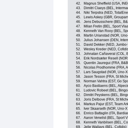
42.
Magnus Sheffield (USA, INE
43.
Dimitri Claeys (BEL, Interma
44.
Niki Terpstra (NED, TotalEne
45.
Lewis Askey (GBR, Groupam
46.
Jens Debusschere (BEL, B&
47.
Milan Fretin (BEL, Sport Vla
48.
Kenneth Van Rooy (BEL, Spo
49.
Martin Urianstad (NOR, Uno
50.
Julius Johansen (DEN, Inter
51.
David Dekker (NED, Jumbo-
52.
Wesley Kreder (NED, Cofidi
53.
Johnatan Cañaveral (COL, 
54.
Erik Nordsæter Resell (NOR
55.
Quentin Jauregui (FRA, B&B
56.
Nicolas Prodhomme (FRA, A
57.
Lars Saugstad (NOR, Uno-X
58.
Jason Tesson (FRA, St Miche
59.
Norman Vahtra (EST, Go Spor
60.
Ayco Bastiaens (BEL, Alpeci
61.
Ludovic Robeet (BEL, Bing
62.
Dimitri Peyskens (BEL, Bin
63.
Joris Delbove (FRA, St Mich
64.
Markus Pajur (EST, Team Ar
65.
Iver Skaarseth (NOR, Uno-X
66.
Enrico Battaglin (ITA, Bardi
67.
Aaron Verwilst (BEL, Sport V
68.
Kenneth Vanbilsen (BEL, Cof
69.
Jelle Wallays (BEL, Cofidis)