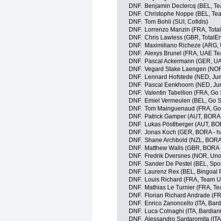
DNF.
Benjamin Declercq (BEL, T
DNF.
Christophe Noppe (BEL, Te
DNF.
Tom Bohli (SUI, Cofidis)
DNF.
Lorrenzo Manzin (FRA, Tota
DNF.
Chris Lawless (GBR, TotalEn
DNF.
Maximiliano Richeze (ARG,
DNF.
Alexys Brunel (FRA, UAE Te
DNF.
Pascal Ackermann (GER, UA
DNF.
Vegard Stake Laengen (NOR
DNF.
Lennard Hofstede (NED, Ju
DNF.
Pascal Eenkhoorn (NED, J
DNF.
Valentin Tabellion (FRA, Go 
DNF.
Emiel Vermeulen (BEL, Go Sp
DNF.
Tom Mainguenaud (FRA, Go S
DNF.
Patrick Gamper (AUT, BORA 
DNF.
Lukas Pöstlberger (AUT, BO
DNF.
Jonas Koch (GER, BORA - h
DNF.
Shane Archbold (NZL, BORA
DNF.
Matthew Walls (GBR, BORA 
DNF.
Fredrik Dversnes (NOR, Uno
DNF.
Sander De Pestel (BEL, Spor
DNF.
Laurenz Rex (BEL, Bingoal
DNF.
Louis Richard (FRA, Team U 
DNF.
Mathias Le Turnier (FRA, Te
DNF.
Florian Richard Andrade (FR
DNF.
Enrico Zanoncello (ITA, Bar
DNF.
Luca Colnaghi (ITA, Bardia
DNF.
Alessandro Santaromita (ITA