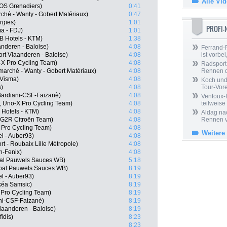
Alle Vi
OS Grenadiers)
0:41
rché - Wanty - Gobert Matériaux)
0:47
rgies)
1:01
PROFI
a - FDJ)
1:01
B Hotels - KTM)
1:38
anderen - Baloise)
4:08
Ferrand-P
rt Vlaanderen - Baloise)
4:08
ist vorbei,
-X Pro Cycling Team)
4:08
Radsport 
marché - Wanty - Gobert Matériaux)
4:08
Rennen 
Visma)
4:08
Koch und 
s)
4:08
Tour-Vor
Bardiani-CSF-Faizanè)
4:08
Ventoux-
, Uno-X Pro Cycling Team)
4:08
teilweise
 Hotels - KTM)
4:08
Aldag nac
G2R Citroën Team)
4:08
Rennen v
 Pro Cycling Team)
4:08
Weitere
l - Auber93)
4:08
t - Roubaix Lille Métropole)
4:08
n-Fenix)
4:08
oal Pauwels Sauces WB)
5:18
goal Pauwels Sauces WB)
8:19
el - Auber93)
8:19
kéa Samsic)
8:19
 Pro Cycling Team)
8:19
ani-CSF-Faizanè)
8:19
laanderen - Baloise)
8:19
idis)
8:23
8:23