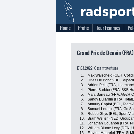
Home
Profis
Tour Femmes
Pol
Grand Prix de Denain (FRA)
17.03.2022: Gesamtwertung
1.
Max Walscheid (GER, Cofidi
2.
Dries De Bondt (BEL, Alpeci
3.
Adrien Petit (FRA, Intermarc
4.
Pierre Barbier (FRA, B&B Ho
5.
Marc Sarreau (FRA, AG2R C
6.
Sandy Dujardin (FRA, Total
7.
Amaury Capiot (BEL, Team 
8.
Samuel Leroux (FRA, Go Spor
9.
Robbe Ghys (BEL, Sport Vla
10.
Bram Welten (NED, Groupam
11.
Jonathan Couanon (FRA, Nic
12.
William Blume Levy (DEN, U
13.
Flavien Maurelet (FRA, St Mi