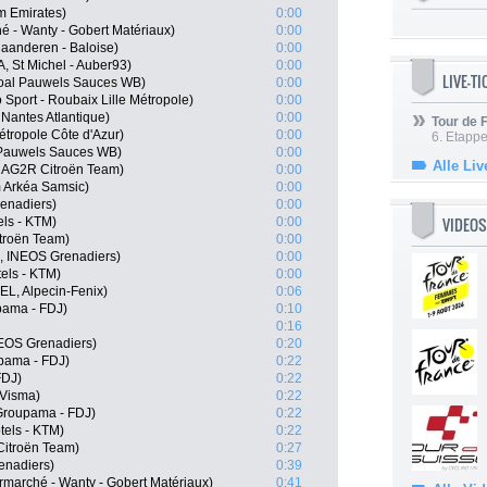
m Emirates)
0:00
é - Wanty - Gobert Matériaux)
0:00
aanderen - Baloise)
0:00
 St Michel - Auber93)
0:00
LIVE-T
ngoal Pauwels Sauces WB)
0:00
 Sport - Roubaix Lille Métropole)
0:00
antes Atlantique)
0:00
Tour de
tropole Côte d'Azur)
0:00
6. Etapp
 Pauwels Sauces WB)
0:00
Alle Liv
, AG2R Citroën Team)
0:00
 Arkéa Samsic)
0:00
enadiers)
0:00
VIDEOS
els - KTM)
0:00
troën Team)
0:00
L, INEOS Grenadiers)
0:00
els - KTM)
0:00
EL, Alpecin-Fenix)
0:06
pama - FDJ)
0:10
0:16
EOS Grenadiers)
0:20
pama - FDJ)
0:22
FDJ)
0:22
-Visma)
0:22
Groupama - FDJ)
0:22
tels - KTM)
0:22
itroën Team)
0:27
enadiers)
0:39
rmarché - Wanty - Gobert Matériaux)
0:41