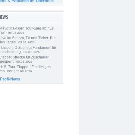
deos & Podcasts im Überblick
-NEWS
révot hakt den Tour-Sieg ab: “Es
 ja“
| 05.08.2026
live im Stream, TV und Ticker: Die
des Tages
| 05.08.2026
Lippert: D-Zug legt Fundament für
entscheidung
| 05.08.2026
Etappe: Strecke für Zuschauer
 gesperrt
| 05.08.2026
h 5. Tour-Etappe: “Ein riesiges
on uns“
| 05.08.2026
 Profi-News