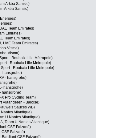
eam Arkéa Samsic)
am Arkéa Samsic)
lEnergies)
ergies)
 UAE Team Emirates)
am Emirates)
E Team Emirates)
, UAE Team Emirates)
mbo-Visma)
umbo-Visma)
Sport - Roubaix Lille Métropole)
ort - Roubaix Lille Métropole)
port - Roubaix Lille Métropole)
- hansgrohe)
RA - hansgrohe)
ansgrohe)
 - hansgrohe)
- hansgrohe)
-X Pro Cycling Team)
t Vlaanderen - Baloise)
 Pauwels Sauces WB)
Nantes Atlantique)
am U Nantes Atlantique)
A, Team U Nantes Atlantique)
diani-CSF-Faizanè)
ni-CSF-Faizanè)
, Bardiani-CSF-Faizanè)