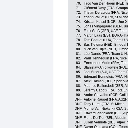
70.
Taco Van Der Hoorn (NED, In
71.
Clément Davy (FRA, Groupa
72.
Tristan Delacroix (FRA, Nice
73.
Yoann Paillot (FRA, St Miche
74.
Kristian Kulset (NOR, Uno-X
75.
Jonas Vingegaard (DEN, J
76.
Felix Groß (GER, UAE Team 
77.
Martin Laas (EST, BORA - h
78.
Tom Paquet (LUX, Team U Na
79.
Bas Tietema (NED, Bingoal
80.
Mick Van Dijke (NED, Jumb
81.
Léo Danès (FRA, Team U Nan
82.
Paul Hennequin (FRA, Nice 
83.
Emmanuel Morin (FRA, Team
84.
Stanislaw Aniolkowski (POL
85.
Joel Suter (SUI, UAE Team 
86.
Edouard Bonnefoix (FRA, Ni
87.
Alex Colman (BEL, Sport Vla
88.
Maurice Ballerstedt (GER, A
89.
Jérémy Cabot (FRA, TotalEn
90.
Andre Carvalho (POR, Cofid
DNF.
Antoine Raugel (FRA, AG2R
DNF.
Tony Hurel (FRA, St Michel 
DNF.
Morné Van Niekerk (RSA, St 
DNF.
Edward Planckaert (BEL, Alp
DNF.
Floris De Tier (BEL, Alpecin-
DNF.
Julien Vermote (BEL, Alpeci
DNF.
Dayer Quintana (COL, Team