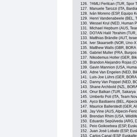
126.
?AMLI Feritcan (TUR, Spor 
127.
Manuele Tarozzi (ITA, Bardi
128.
Iván Moreno (ESP, Equipo 
129.
Henri Vandenabeele (BEL,
130.
Wessel Krul (NED, Human P
131.
Michael Hepburn (AUS, Tea
132.
DO?AN Halil ?brahim (TUR, 
133.
Matthias Brändle (AUT, Israe
134.
Iver Skaarseth (NOR, Uno-X
135.
Matthew Walls (GBR, BORA 
136.
Gabriel Muller (FRA, Burgo
137.
Nikodemus Holler (GER, Bik
138.
Brandon Alejandro Rojas (CO
139.
Gavin Mannion (USA, Huma
140.
Adne Van Engelen (NED, Bik
141.
Luis-Joe Lührs (GER, BORA 
142.
Danny Van Poppel (NED, BO
143.
Shane Archbold (NZL, BORA
144.
Onur Balkan (TUR, Sakarya
145.
Umberto Poli (ITA, Team Nov
146.
Ayco Bastiaens (BEL, Alpeci
147.
Maurice Ballerstedt (GER, A
148.
Jay Vine (AUS, Alpecin-Feni
149.
Brendan Rhim (USA, Wildlife
150.
Eduardo Sepúlveda (ARG, Dr
151.
Peio Goikoetxea (ESP, Euska
152.
Juan José Lobato (ESP, Eusk
153.
Carlos Canal (ESP, Euskaltel