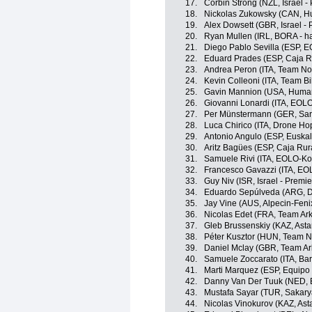
17.
Corbin Strong (NZL, Israel -
18.
Nickolas Zukowsky (CAN, H
19.
Alex Dowsett (GBR, Israel - 
20.
Ryan Mullen (IRL, BORA - h
21.
Diego Pablo Sevilla (ESP, 
22.
Eduard Prades (ESP, Caja R
23.
Andrea Peron (ITA, Team No
24.
Kevin Colleoni (ITA, Team B
25.
Gavin Mannion (USA, Huma
26.
Giovanni Lonardi (ITA, EOL
27.
Per Münstermann (GER, Sar
28.
Luca Chirico (ITA, Drone Hop
29.
Antonio Angulo (ESP, Euskalt
30.
Aritz Bagües (ESP, Caja Rur
31.
Samuele Rivi (ITA, EOLO-K
32.
Francesco Gavazzi (ITA, E
33.
Guy Niv (ISR, Israel - Premie
34.
Eduardo Sepúlveda (ARG, Dr
35.
Jay Vine (AUS, Alpecin-Feni
36.
Nicolas Edet (FRA, Team Ar
37.
Gleb Brussenskiy (KAZ, Ast
38.
Péter Kusztor (HUN, Team N
39.
Daniel Mclay (GBR, Team A
40.
Samuele Zoccarato (ITA, Ba
41.
Marti Marquez (ESP, Equipo
42.
Danny Van Der Tuuk (NED, 
43.
Mustafa Sayar (TUR, Sakar
44.
Nicolas Vinokurov (KAZ, As