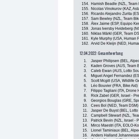
154.
Hamish Beadle (NZL, Team 
155.
Nicolas Vinokurov (KAZ, As
156.
Ricardo Alejandro Zurita (ES
157.
Sam Bewley (NZL, Team Bik
158.
Álex Jaime (ESP, Equipo Ke
159.
Jonas Iversby Hvideberg (
160.
Niklas Märkl (GER, Team D
161.
Kyle Murphy (USA, Human P
162.
Arvid De Kleijn (NED, Huma
12.04.2022: Gesamtwertung
1.
Jasper Philipsen (BEL, Alpe
2.
Kaden Groves (AUS, Team B
3.
Caleb Ewan (AUS, Lotto Sou
4.
Miguel Angel Fernandez (ESP
5.
Scott Mcgill (USA, Wildlife 
6.
Léo Bouvier (FRA, Bike Aid)
7.
Filippo Tagliani (ITA, Drone 
8.
Rick Zabel (GER, Israel - Pr
9.
Georgios Bouglas (GRE, Spo
10.
Cees Bol (NED, Team DSM)
11.
Jasper De Buyst (BEL, Lotto
12.
Campbell Stewart (NZL, Tea
13.
Patrick Bevin (NZL, Israel - 
14.
Mirco Maestri (ITA, EOLO-K
15.
Lionel Taminiaux (BEL, Alpe
16.
Anders Halland Johannesse