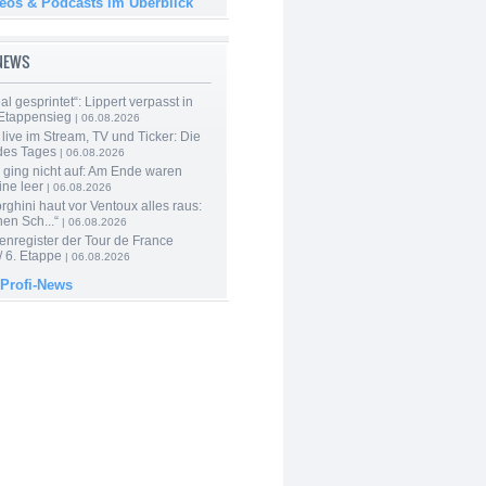
deos & Podcasts im Überblick
-NEWS
al gesprintet“: Lippert verpasst in
Etappensieg
| 06.08.2026
live im Stream, TV und Ticker: Die
des Tages
| 06.08.2026
 ging nicht auf: Am Ende waren
ine leer
| 06.08.2026
ghini haut vor Ventoux alles raus:
en Sch...“
| 06.08.2026
enregister der Tour de France
 6. Etappe
| 06.08.2026
 Profi-News