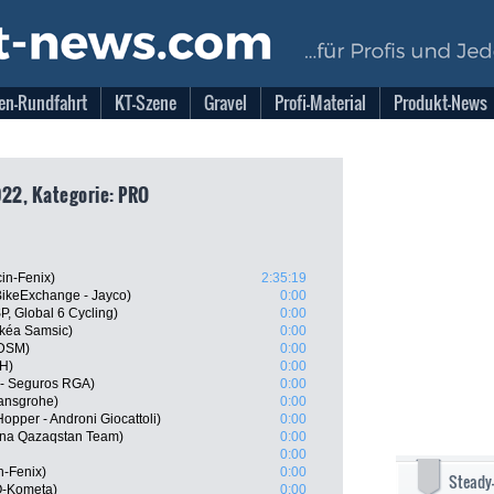
en-Rundfahrt
KT-Szene
Gravel
Profi-Material
Produkt-News
022, Kategorie: PRO
cin-Fenix)
2:35:19
ikeExchange - Jayco)
0:00
, Global 6 Cycling)
0:00
rkéa Samsic)
0:00
 DSM)
0:00
BH)
0:00
l - Seguros RGA)
0:00
ansgrohe)
0:00
Hopper - Androni Giocattoli)
0:00
ana Qazaqstan Team)
0:00
0:00
n-Fenix)
0:00
Steady
O-Kometa)
0:00