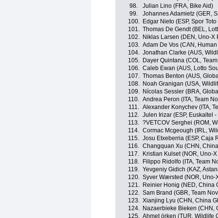
98.
Julian Lino (FRA, Bike Aid)
99.
Johannes Adamietz (GER, S
100.
Edgar Nieto (ESP, Spor Toto
101.
Thomas De Gendt (BEL, Lott
102.
Niklas Larsen (DEN, Uno-X 
103.
Adam De Vos (CAN, Human 
104.
Jonathan Clarke (AUS, Wildl
105.
Dayer Quintana (COL, Team
106.
Caleb Ewan (AUS, Lotto Sou
107.
Thomas Benton (AUS, Global
108.
Noah Granigan (USA, Wildlif
109.
Nícolas Sessler (BRA, Globa
110.
Andrea Peron (ITA, Team No
111.
Alexander Konychev (ITA, T
112.
Julen Irizar (ESP, Euskaltel 
113.
?VETCOV Serghei (ROM, Wild
114.
Cormac Mcgeough (IRL, Wildl
115.
Josu Etxeberria (ESP, Caja 
116.
Changquan Xu (CHN, China 
117.
Kristian Kulset (NOR, Uno-X
118.
Filippo Ridolfo (ITA, Team N
119.
Yevgeniy Gidich (KAZ, Asta
120.
Syver Wærsted (NOR, Uno-X
121.
Reinier Honig (NED, China G
122.
Sam Brand (GBR, Team Nov
123.
Xianjing Lyu (CHN, China Gl
124.
Nazaerbieke Bieken (CHN, C
125.
Ahmet örken (TUR, Wildlife 