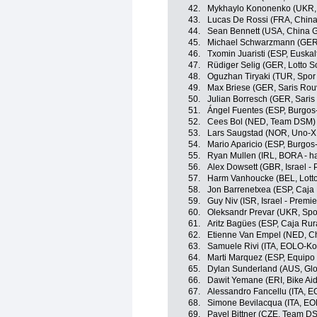
42.
Mykhaylo Kononenko (UKR,
43.
Lucas De Rossi (FRA, China
44.
Sean Bennett (USA, China G
45.
Michael Schwarzmann (GER,
46.
Txomin Juaristi (ESP, Euskal
47.
Rüdiger Selig (GER, Lotto S
48.
Oguzhan Tiryaki (TUR, Spor
49.
Max Briese (GER, Saris Ro
50.
Julian Borresch (GER, Sari
51.
Ángel Fuentes (ESP, Burgos
52.
Cees Bol (NED, Team DSM)
53.
Lars Saugstad (NOR, Uno-X
54.
Mario Aparicio (ESP, Burgos
55.
Ryan Mullen (IRL, BORA - h
56.
Alex Dowsett (GBR, Israel - 
57.
Harm Vanhoucke (BEL, Lott
58.
Jon Barrenetxea (ESP, Caja
59.
Guy Niv (ISR, Israel - Premie
60.
Oleksandr Prevar (UKR, Spo
61.
Aritz Bagües (ESP, Caja Rur
62.
Etienne Van Empel (NED, Ch
63.
Samuele Rivi (ITA, EOLO-K
64.
Marti Marquez (ESP, Equipo
65.
Dylan Sunderland (AUS, Glo
66.
Dawit Yemane (ERI, Bike Aid
67.
Alessandro Fancellu (ITA, 
68.
Simone Bevilacqua (ITA, E
69.
Pavel Bittner (CZE, Team D