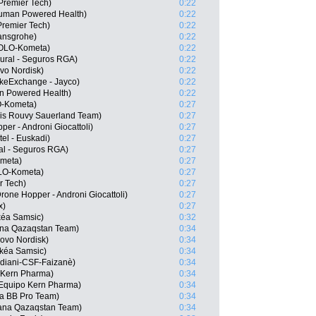
 Premier Tech)
0:22
uman Powered Health)
0:22
Premier Tech)
0:22
ansgrohe)
0:22
EOLO-Kometa)
0:22
ural - Seguros RGA)
0:22
vo Nordisk)
0:22
ikeExchange - Jayco)
0:22
n Powered Health)
0:22
O-Kometa)
0:27
is Rouvy Sauerland Team)
0:27
per - Androni Giocattoli)
0:27
el - Euskadi)
0:27
al - Seguros RGA)
0:27
ometa)
0:27
OLO-Kometa)
0:27
r Tech)
0:27
one Hopper - Androni Giocattoli)
0:27
x)
0:27
kéa Samsic)
0:32
ana Qazaqstan Team)
0:34
ovo Nordisk)
0:34
rkéa Samsic)
0:34
rdiani-CSF-Faizanè)
0:34
 Kern Pharma)
0:34
Equipo Kern Pharma)
0:34
ya BB Pro Team)
0:34
tana Qazaqstan Team)
0:34