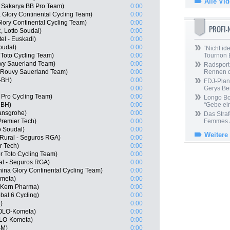
Alle Vi
 Sakarya BB Pro Team)
0:00
 Glory Continental Cycling Team)
0:00
lory Continental Cycling Team)
0:00
PROFI
 Lotto Soudal)
0:00
tel - Euskadi)
0:00
oudal)
0:00
“Nicht ide
 Toto Cycling Team)
0:00
Tournon 
uvy Sauerland Team)
0:00
Radsport 
s Rouvy Sauerland Team)
0:00
Rennen 
-BH)
0:00
FDJ-Plan
0:00
Gerys Be
 Pro Cycling Team)
0:00
Longo Bor
-BH)
0:00
“Gebe ein
ansgrohe)
0:00
Das Straf
Premier Tech)
0:00
Femmes /
o Soudal)
0:00
Weitere
 Rural - Seguros RGA)
0:00
r Tech)
0:00
r Toto Cycling Team)
0:00
al - Seguros RGA)
0:00
ina Glory Continental Cycling Team)
0:00
ometa)
0:00
 Kern Pharma)
0:00
bal 6 Cycling)
0:00
)
0:00
EOLO-Kometa)
0:00
OLO-Kometa)
0:00
SM)
0:00