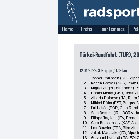
Home
Profis
Tour Femmes
Pol
Türkei-Rundfahrt (TUR), 2
12.04.2022: 3. Etappe , 117.9 km
1.
Jasper Philipsen (BEL, Alpe
2.
Kaden Groves (AUS, Team B
3.
Miguel Angel Fernandez (ESP
4.
Daniel Mclay (GBR, Team A
5.
Alberto Dainese (ITA, Team
6.
Mihkel Räim (EST, Burgos-
7.
Iúri Leitão (POR, Caja Rura
8.
Sam Bennett (IRL, BORA - h
9.
Filippo Tagliani (ITA, Drone 
10.
Gleb Brussenskiy (KAZ, Ast
11.
Léo Bouvier (FRA, Bike Aid)
12.
Jakub Mareczko (ITA, Alpeci
13.
Giovanni Lonardi (ITA, EOL