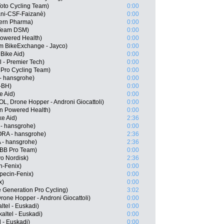
Toto Cycling Team)
0:00
ani-CSF-Faizanè)
0:00
Kern Pharma)
0:00
 Team DSM)
0:00
owered Health)
0:00
m BikeExchange - Jayco)
0:00
Bike Aid)
0:00
l - Premier Tech)
0:00
 Pro Cycling Team)
0:00
- hansgrohe)
0:00
s-BH)
0:00
e Aid)
0:00
L, Drone Hopper - Androni Giocattoli)
0:00
n Powered Health)
0:00
e Aid)
2:36
- hansgrohe)
0:00
RA - hansgrohe)
2:36
 - hansgrohe)
2:36
 BB Pro Team)
0:00
o Nordisk)
2:36
n-Fenix)
0:00
lpecin-Fenix)
0:00
x)
0:00
 Generation Pro Cycling)
3:02
one Hopper - Androni Giocattoli)
0:00
ltel - Euskadi)
0:00
altel - Euskadi)
0:00
 - Euskadi)
0:00