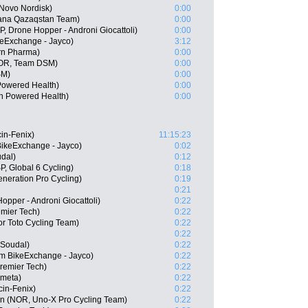
Novo Nordisk)
0:00
tana Qazaqstan Team)
0:00
P, Drone Hopper - Androni Giocattoli)
0:00
eExchange - Jayco)
3:12
rn Pharma)
0:00
NOR, Team DSM)
0:00
SM)
0:00
owered Health)
0:00
n Powered Health)
0:00
cin-Fenix)
11:15:23
ikeExchange - Jayco)
0:02
dal)
0:12
, Global 6 Cycling)
0:18
Generation Pro Cycling)
0:19
0:21
Hopper - Androni Giocattoli)
0:22
emier Tech)
0:22
r Toto Cycling Team)
0:22
0:22
 Soudal)
0:22
m BikeExchange - Jayco)
0:22
Premier Tech)
0:22
ometa)
0:22
cin-Fenix)
0:22
n (NOR, Uno-X Pro Cycling Team)
0:22