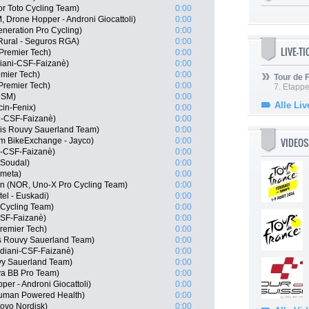
r Toto Cycling Team)
0:00
 Drone Hopper - Androni Giocattoli)
0:00
Generation Pro Cycling)
0:00
Rural - Seguros RGA)
0:00
LIVE-T
 Premier Tech)
0:00
diani-CSF-Faizanè)
0:00
emier Tech)
0:00
Tour de
 Premier Tech)
0:00
7. Etappe
DSM)
0:00
Alle Liv
cin-Fenix)
0:00
ni-CSF-Faizanè)
0:00
is Rouvy Sauerland Team)
0:00
VIDEOS
m BikeExchange - Jayco)
0:00
i-CSF-Faizanè)
0:00
 Soudal)
0:00
ometa)
0:00
n (NOR, Uno-X Pro Cycling Team)
0:00
el - Euskadi)
0:00
 Cycling Team)
0:00
-CSF-Faizanè)
0:00
Premier Tech)
0:00
s Rouvy Sauerland Team)
0:00
rdiani-CSF-Faizanè)
0:00
vy Sauerland Team)
0:00
ya BB Pro Team)
0:00
per - Androni Giocattoli)
0:00
uman Powered Health)
0:00
ovo Nordisk)
0:00