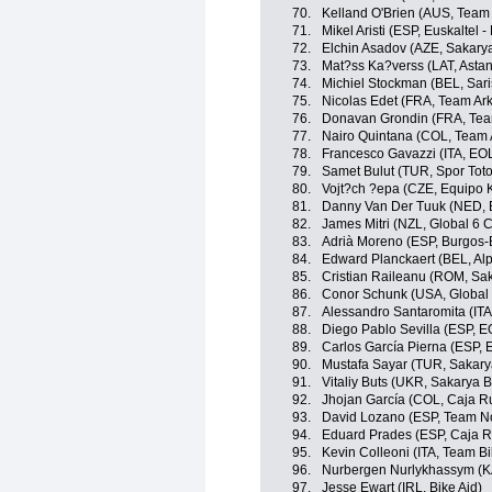
70.
Kelland O'Brien (AUS, Team
71.
Mikel Aristi (ESP, Euskaltel -
72.
Elchin Asadov (AZE, Sakary
73.
Mat?ss Ka?verss (LAT, Asta
74.
Michiel Stockman (BEL, Sar
75.
Nicolas Edet (FRA, Team Ar
76.
Donavan Grondin (FRA, Tea
77.
Nairo Quintana (COL, Team 
78.
Francesco Gavazzi (ITA, E
79.
Samet Bulut (TUR, Spor Tot
80.
Vojt?ch ?epa (CZE, Equipo 
81.
Danny Van Der Tuuk (NED, 
82.
James Mitri (NZL, Global 6 C
83.
Adrià Moreno (ESP, Burgos
84.
Edward Planckaert (BEL, Alp
85.
Cristian Raileanu (ROM, Sa
86.
Conor Schunk (USA, Global 
87.
Alessandro Santaromita (ITA
88.
Diego Pablo Sevilla (ESP, 
89.
Carlos García Pierna (ESP,
90.
Mustafa Sayar (TUR, Sakar
91.
Vitaliy Buts (UKR, Sakarya 
92.
Jhojan García (COL, Caja R
93.
David Lozano (ESP, Team N
94.
Eduard Prades (ESP, Caja R
95.
Kevin Colleoni (ITA, Team B
96.
Nurbergen Nurlykhassym (K
97.
Jesse Ewart (IRL, Bike Aid)