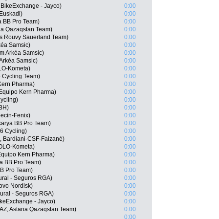
 BikeExchange - Jayco)
0:00
 Euskadi)
0:00
a BB Pro Team)
0:00
na Qazaqstan Team)
0:00
is Rouvy Sauerland Team)
0:00
kéa Samsic)
0:00
m Arkéa Samsic)
0:00
Arkéa Samsic)
0:00
OLO-Kometa)
0:00
o Cycling Team)
0:00
Kern Pharma)
0:00
Equipo Kern Pharma)
0:00
ycling)
0:00
-BH)
0:00
ecin-Fenix)
0:00
karya BB Pro Team)
0:00
6 Cycling)
0:00
, Bardiani-CSF-Faizanè)
0:00
EOLO-Kometa)
0:00
 Equipo Kern Pharma)
0:00
ya BB Pro Team)
0:00
BB Pro Team)
0:00
ural - Seguros RGA)
0:00
ovo Nordisk)
0:00
ural - Seguros RGA)
0:00
ikeExchange - Jayco)
0:00
AZ, Astana Qazaqstan Team)
0:00
0:00