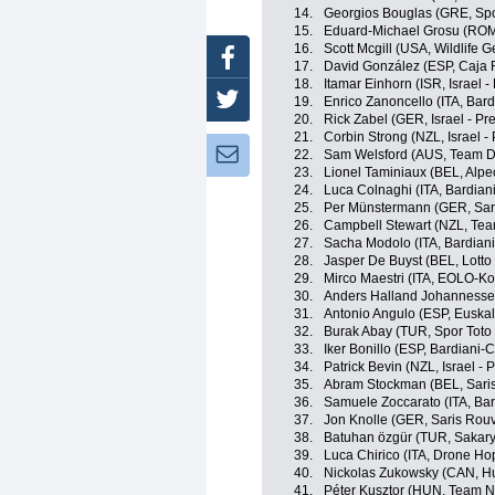
14.
Georgios Bouglas (GRE, Spo
15.
Eduard-Michael Grosu (ROM,
16.
Scott Mcgill (USA, Wildlife 
Facebook
17.
David González (ESP, Caja 
18.
Itamar Einhorn (ISR, Israel -
Twitter
19.
Enrico Zanoncello (ITA, Bar
20.
Rick Zabel (GER, Israel - Pr
21.
Corbin Strong (NZL, Israel -
Newsletter:
22.
Sam Welsford (AUS, Team 
23.
Lionel Taminiaux (BEL, Alpe
24.
Luca Colnaghi (ITA, Bardia
25.
Per Münstermann (GER, Sar
26.
Campbell Stewart (NZL, Tea
27.
Sacha Modolo (ITA, Bardian
28.
Jasper De Buyst (BEL, Lotto
29.
Mirco Maestri (ITA, EOLO-K
30.
Anders Halland Johannesse
31.
Antonio Angulo (ESP, Euskalt
32.
Burak Abay (TUR, Spor Toto
33.
Iker Bonillo (ESP, Bardiani
34.
Patrick Bevin (NZL, Israel - 
35.
Abram Stockman (BEL, Sari
36.
Samuele Zoccarato (ITA, Ba
37.
Jon Knolle (GER, Saris Rou
38.
Batuhan özgür (TUR, Sakar
39.
Luca Chirico (ITA, Drone Hop
40.
Nickolas Zukowsky (CAN, H
41.
Péter Kusztor (HUN, Team N