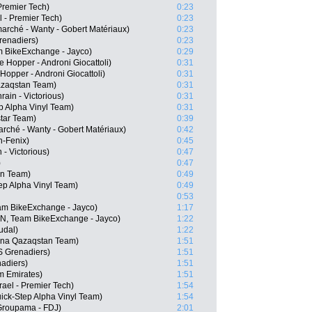
Premier Tech)
0:23
l - Premier Tech)
0:23
arché - Wanty - Gobert Matériaux)
0:23
renadiers)
0:23
 BikeExchange - Jayco)
0:29
 Hopper - Androni Giocattoli)
0:31
Hopper - Androni Giocattoli)
0:31
Qazaqstan Team)
0:31
ain - Victorious)
0:31
ep Alpha Vinyl Team)
0:31
star Team)
0:39
rché - Wanty - Gobert Matériaux)
0:42
n-Fenix)
0:45
- Victorious)
0:47
)
0:47
ën Team)
0:49
p Alpha Vinyl Team)
0:49
0:53
m BikeExchange - Jayco)
1:17
EN, Team BikeExchange - Jayco)
1:22
udal)
1:22
ana Qazaqstan Team)
1:51
S Grenadiers)
1:51
adiers)
1:51
m Emirates)
1:51
rael - Premier Tech)
1:54
ick-Step Alpha Vinyl Team)
1:54
Groupama - FDJ)
2:01