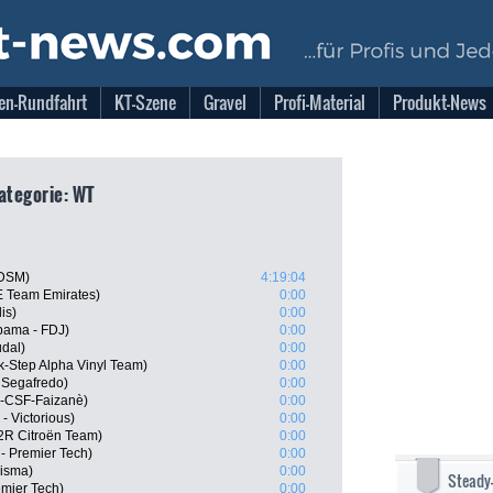
en-Rundfahrt
KT-Szene
Gravel
Profi-Material
Produkt-News
Kategorie: WT
 DSM)
4:19:04
E Team Emirates)
0:00
is)
0:00
pama - FDJ)
0:00
dal)
0:00
-Step Alpha Vinyl Team)
0:00
 Segafredo)
0:00
i-CSF-Faizanè)
0:00
- Victorious)
0:00
R Citroën Team)
0:00
 - Premier Tech)
0:00
Visma)
0:00
Steady
emier Tech)
0:00