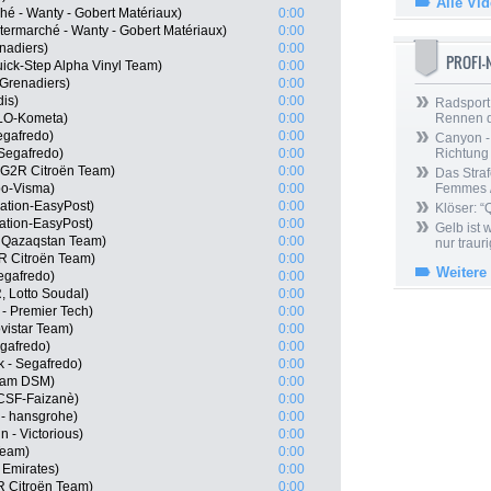
Alle Vi
hé - Wanty - Gobert Matériaux)
0:00
termarché - Wanty - Gobert Matériaux)
0:00
nadiers)
0:00
PROFI
ick-Step Alpha Vinyl Team)
0:00
Grenadiers)
0:00
dis)
0:00
Radsport 
OLO-Kometa)
0:00
Rennen 
egafredo)
0:00
Canyon -
 Segafredo)
0:00
Richtung
G2R Citroën Team)
0:00
Das Straf
o-Visma)
0:00
Femmes /
ation-EasyPost)
0:00
Klöser: “
ation-EasyPost)
0:00
Gelb ist
a Qazaqstan Team)
0:00
nur trauri
R Citroën Team)
0:00
Weitere
Segafredo)
0:00
 Lotto Soudal)
0:00
 - Premier Tech)
0:00
vistar Team)
0:00
egafredo)
0:00
k - Segafredo)
0:00
eam DSM)
0:00
i-CSF-Faizanè)
0:00
- hansgrohe)
0:00
n - Victorious)
0:00
Team)
0:00
 Emirates)
0:00
R Citroën Team)
0:00