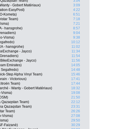
a Qazaqstan Team)
3:04
 Wanty - Gobert Matériaux)
3:09
ation-EasyPost)
4:22
LO-Kometa)
6:51
istar Team)
7:18
isma)
7:21
 - hansgrohe)
8:57
renadiers)
9:04
o-Visma)
9:38
Segafredo)
10:12
A - hansgrohe)
11:02
keExchange - Jayco)
11:34
Grenadiers)
11:54
 BikeExchange - Jayco)
11:56
eam Emirates)
14:05
 Segafredo)
14:48
ick-Step Alpha Vinyl Team)
15:46
ain - Victorious)
17:41
itroën Team)
17:44
rché - Wanty - Gobert Matériaux)
18:32
-Visma)
19:08
 DSM)
21:50
a Qazaqstan Team)
22:12
na Qazaqstan Team)
23:31
star Team)
26:26
o-Visma)
27:08
isma)
29:50
CSF-Faizanè)
30:29