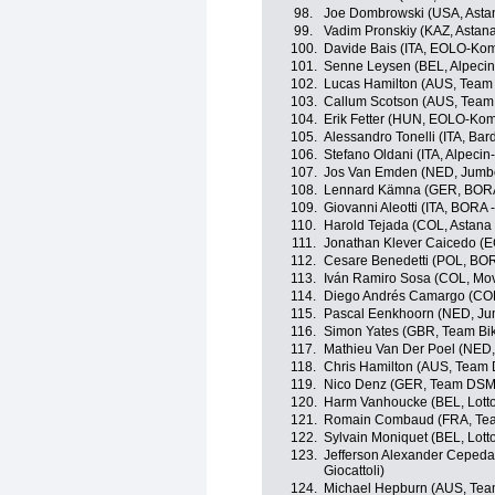
98.
Joe Dombrowski (USA, Asta
99.
Vadim Pronskiy (KAZ, Astan
100.
Davide Bais (ITA, EOLO-Ko
101.
Senne Leysen (BEL, Alpecin
102.
Lucas Hamilton (AUS, Team
103.
Callum Scotson (AUS, Team
104.
Erik Fetter (HUN, EOLO-Kom
105.
Alessandro Tonelli (ITA, Ba
106.
Stefano Oldani (ITA, Alpecin
107.
Jos Van Emden (NED, Jumb
108.
Lennard Kämna (GER, BORA
109.
Giovanni Aleotti (ITA, BORA 
110.
Harold Tejada (COL, Astan
111.
Jonathan Klever Caicedo (E
112.
Cesare Benedetti (POL, BOR
113.
Iván Ramiro Sosa (COL, Mov
114.
Diego Andrés Camargo (COL
115.
Pascal Eenkhoorn (NED, J
116.
Simon Yates (GBR, Team Bi
117.
Mathieu Van Der Poel (NED,
118.
Chris Hamilton (AUS, Team
119.
Nico Denz (GER, Team DSM
120.
Harm Vanhoucke (BEL, Lott
121.
Romain Combaud (FRA, Te
122.
Sylvain Moniquet (BEL, Lott
123.
Jefferson Alexander Cepeda
Giocattoli)
124.
Michael Hepburn (AUS, Tea