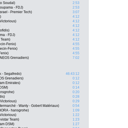
o Soudal)
2:53
roupama - FDJ)
2:53
srael - Premier Tech)
3:07
)
4:12
Victorious)
4:12
)
4:12
fidis)
4:12
ma - FDJ)
4:12
r Team)
4:12
cin-Fenix)
4:55
ecin-Fenix)
4:55
Fenix)
4:55
 INEOS Grenadiers)
7:02
k - Segafredo)
46:43:12
OS Grenadiers)
0:12
am Emirates)
0:12
 DSM)
0:14
ansgrohe)
0:20
dis)
0:28
Victorious)
0:29
termarché - Wanty - Gobert Matériaux)
0:54
ORA - hansgrohe)
1:09
Victorious)
1:22
vistar Team)
1:23
eam DSM)
1:27