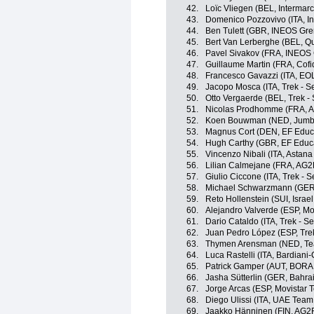
42.
Loïc Vliegen (BEL, Intermarc
43.
Domenico Pozzovivo (ITA, In
44.
Ben Tulett (GBR, INEOS Gre
45.
Bert Van Lerberghe (BEL, Qu
46.
Pavel Sivakov (FRA, INEOS 
47.
Guillaume Martin (FRA, Cofi
48.
Francesco Gavazzi (ITA, E
49.
Jacopo Mosca (ITA, Trek - S
50.
Otto Vergaerde (BEL, Trek -
51.
Nicolas Prodhomme (FRA, A
52.
Koen Bouwman (NED, Jumb
53.
Magnus Cort (DEN, EF Educ
54.
Hugh Carthy (GBR, EF Educ
55.
Vincenzo Nibali (ITA, Astan
56.
Lilian Calmejane (FRA, AG2
57.
Giulio Ciccone (ITA, Trek - 
58.
Michael Schwarzmann (GER,
59.
Reto Hollenstein (SUI, Israel
60.
Alejandro Valverde (ESP, Mo
61.
Dario Cataldo (ITA, Trek - S
62.
Juan Pedro López (ESP, Tre
63.
Thymen Arensman (NED, T
64.
Luca Rastelli (ITA, Bardian
65.
Patrick Gamper (AUT, BORA 
66.
Jasha Sütterlin (GER, Bahrai
67.
Jorge Arcas (ESP, Movistar 
68.
Diego Ulissi (ITA, UAE Team
69.
Jaakko Hänninen (FIN, AG2