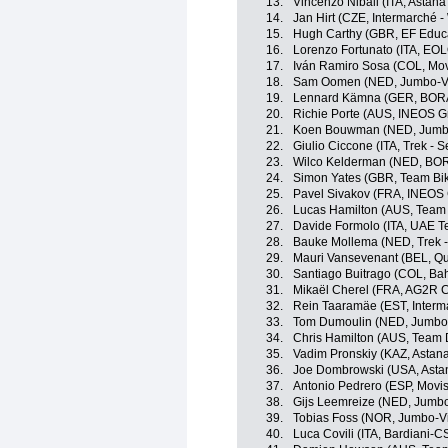
13.
Vincenzo Nibali (ITA, Astan
14.
Jan Hirt (CZE, Intermarché -
15.
Hugh Carthy (GBR, EF Educ
16.
Lorenzo Fortunato (ITA, EO
17.
Iván Ramiro Sosa (COL, Mov
18.
Sam Oomen (NED, Jumbo-V
19.
Lennard Kämna (GER, BORA
20.
Richie Porte (AUS, INEOS G
21.
Koen Bouwman (NED, Jumb
22.
Giulio Ciccone (ITA, Trek - 
23.
Wilco Kelderman (NED, BOR
24.
Simon Yates (GBR, Team Bi
25.
Pavel Sivakov (FRA, INEOS 
26.
Lucas Hamilton (AUS, Team
27.
Davide Formolo (ITA, UAE T
28.
Bauke Mollema (NED, Trek -
29.
Mauri Vansevenant (BEL, Qu
30.
Santiago Buitrago (COL, Bahr
31.
Mikaël Cherel (FRA, AG2R C
32.
Rein Taaramäe (EST, Interma
33.
Tom Dumoulin (NED, Jumbo
34.
Chris Hamilton (AUS, Team
35.
Vadim Pronskiy (KAZ, Astan
36.
Joe Dombrowski (USA, Asta
37.
Antonio Pedrero (ESP, Movi
38.
Gijs Leemreize (NED, Jumb
39.
Tobias Foss (NOR, Jumbo-V
40.
Luca Covili (ITA, Bardiani-