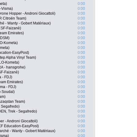
eta)
0:00
-Visma)
0:00
one Hopper - Androni Giocattoli)
0:00
R Citroën Team)
0:00
hé - Wanty - Gobert Matériaux)
0:00
-CSF-Faizanè)
0:00
Team Emirates)
0:00
m DSM)
0:00
LO-Kometa)
0:00
ometa)
0:00
cation-EasyPost)
0:00
tep Alpha Vinyl Team)
0:00
OLO-Kometa)
0:00
A - hansgrohe)
0:00
CSF-Faizanè)
0:00
a - FDJ)
0:00
eam Emirates)
0:00
ma - FDJ)
0:00
o Soudal)
0:00
eam)
0:00
Qazaqstan Team)
0:00
 Segafredo)
0:00
DEN, Trek - Segafredo)
0:00
0:00
er - Androni Giocattoli)
0:00
EF Education-EasyPost)
0:00
rché - Wanty - Gobert Matériaux)
0:00
isma)
0:00