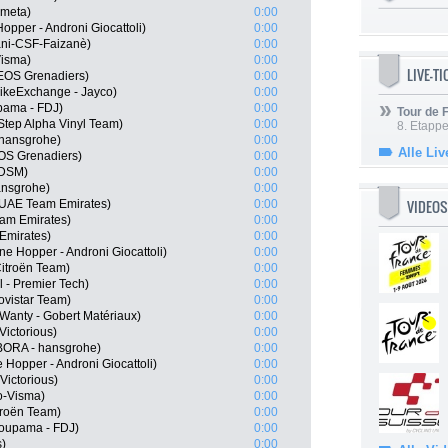
ometa)
0:00
Hopper - Androni Giocattoli)
0:00
ani-CSF-Faizanè)
0:00
isma)
0:00
LIVE-T
EOS Grenadiers)
0:00
BikeExchange - Jayco)
0:00
pama - FDJ)
0:00
Tour de
-Step Alpha Vinyl Team)
0:00
8. Etappe
 hansgrohe)
0:00
Alle Liv
OS Grenadiers)
0:00
 DSM)
0:00
ansgrohe)
0:00
VIDEOS
 UAE Team Emirates)
0:00
am Emirates)
0:00
Emirates)
0:00
ne Hopper - Androni Giocattoli)
0:00
itroën Team)
0:00
l - Premier Tech)
0:00
ovistar Team)
0:00
 Wanty - Gobert Matériaux)
0:00
Victorious)
0:00
ORA - hansgrohe)
0:00
Hopper - Androni Giocattoli)
0:00
Victorious)
0:00
o-Visma)
0:00
troën Team)
0:00
oupama - FDJ)
0:00
s)
0:00