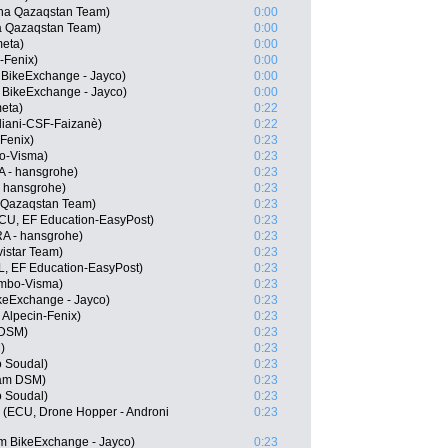
na Qazaqstan Team)
0:00
a Qazaqstan Team)
0:00
meta)
0:00
-Fenix)
0:00
 BikeExchange - Jayco)
0:00
 BikeExchange - Jayco)
0:00
eta)
0:22
rdiani-CSF-Faizanè)
0:22
-Fenix)
0:23
o-Visma)
0:23
 - hansgrohe)
0:23
- hansgrohe)
0:23
a Qazaqstan Team)
0:23
CU, EF Education-EasyPost)
0:23
A - hansgrohe)
0:23
istar Team)
0:23
, EF Education-EasyPost)
0:23
umbo-Visma)
0:23
keExchange - Jayco)
0:23
 Alpecin-Fenix)
0:23
 DSM)
0:23
)
0:23
o Soudal)
0:23
am DSM)
0:23
o Soudal)
0:23
 (ECU, Drone Hopper - Androni
0:23
m BikeExchange - Jayco)
0:23