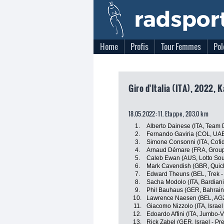
Home
Profis
Tour Femmes
Pol
Giro d'Italia (ITA), 2022, 
18.05.2022: 11. Etappe , 203.0 km
1.
Alberto Dainese (ITA, Team
2.
Fernando Gaviria (COL, UA
3.
Simone Consonni (ITA, Cofid
4.
Arnaud Démare (FRA, Grou
5.
Caleb Ewan (AUS, Lotto Sou
6.
Mark Cavendish (GBR, Quick
7.
Edward Theuns (BEL, Trek -
8.
Sacha Modolo (ITA, Bardian
9.
Phil Bauhaus (GER, Bahrain 
10.
Lawrence Naesen (BEL, AG2
11.
Giacomo Nizzolo (ITA, Israel
12.
Edoardo Affini (ITA, Jumbo-
13.
Rick Zabel (GER, Israel - Pr