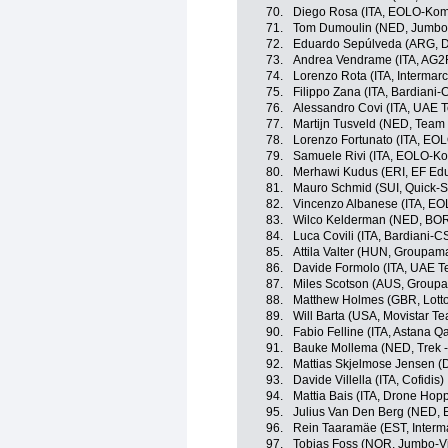
70.
Diego Rosa (ITA, EOLO-Kom
71.
Tom Dumoulin (NED, Jumbo
72.
Eduardo Sepúlveda (ARG, Dr
73.
Andrea Vendrame (ITA, AG2
74.
Lorenzo Rota (ITA, Intermarc
75.
Filippo Zana (ITA, Bardiani
76.
Alessandro Covi (ITA, UAE 
77.
Martijn Tusveld (NED, Tea
78.
Lorenzo Fortunato (ITA, EO
79.
Samuele Rivi (ITA, EOLO-K
80.
Merhawi Kudus (ERI, EF Edu
81.
Mauro Schmid (SUI, Quick-S
82.
Vincenzo Albanese (ITA, E
83.
Wilco Kelderman (NED, BOR
84.
Luca Covili (ITA, Bardiani-
85.
Attila Valter (HUN, Groupam
86.
Davide Formolo (ITA, UAE T
87.
Miles Scotson (AUS, Groupa
88.
Matthew Holmes (GBR, Lott
89.
Will Barta (USA, Movistar T
90.
Fabio Felline (ITA, Astana 
91.
Bauke Mollema (NED, Trek -
92.
Mattias Skjelmose Jensen (
93.
Davide Villella (ITA, Cofidis)
94.
Mattia Bais (ITA, Drone Hopp
95.
Julius Van Den Berg (NED, 
96.
Rein Taaramäe (EST, Interma
97.
Tobias Foss (NOR, Jumbo-V