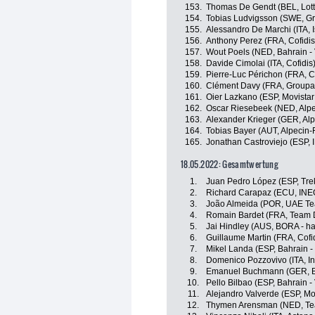
153.
Thomas De Gendt (BEL, Lott
154.
Tobias Ludvigsson (SWE, G
155.
Alessandro De Marchi (ITA, I
156.
Anthony Perez (FRA, Cofidis
157.
Wout Poels (NED, Bahrain - 
158.
Davide Cimolai (ITA, Cofidis
159.
Pierre-Luc Périchon (FRA, Co
160.
Clément Davy (FRA, Groupa
161.
Oier Lazkano (ESP, Movista
162.
Oscar Riesebeek (NED, Alpe
163.
Alexander Krieger (GER, Alp
164.
Tobias Bayer (AUT, Alpecin-
165.
Jonathan Castroviejo (ESP,
18.05.2022: Gesamtwertung
1.
Juan Pedro López (ESP, Tre
2.
Richard Carapaz (ECU, INE
3.
João Almeida (POR, UAE Te
4.
Romain Bardet (FRA, Team
5.
Jai Hindley (AUS, BORA - h
6.
Guillaume Martin (FRA, Cofi
7.
Mikel Landa (ESP, Bahrain - 
8.
Domenico Pozzovivo (ITA, In
9.
Emanuel Buchmann (GER, B
10.
Pello Bilbao (ESP, Bahrain - 
11.
Alejandro Valverde (ESP, Mo
12.
Thymen Arensman (NED, T