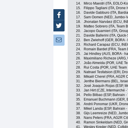
14.
Mirco Maestri (ITA, EOLO-K
15.
Filippo Tagliani (ITA, Drone 
16.
Davide Gabburo (ITA, Bardi
Facebook
17.
Sam Oomen (NED, Jumbo-V
18.
Jhonatan Narváez (ECU, IN
Twitter
19.
Matteo Sobrero (ITA, Team 
20.
Jacopo Guarnieri (ITA, Grou
21.
Davide Ballerini (ITA, Quick
Newsletter:
22.
Ben Zwiehoff (GER, BORA -
23.
Richard Carapaz (ECU, INE
24.
Romain Bardet (FRA, Team
25.
Jai Hindley (AUS, BORA - h
26.
Maximiliano Richeze (ARG,
27.
João Almeida (POR, UAE Te
28.
Rui Costa (POR, UAE Team 
29.
Natnael Tesfatsion (ERI, Dro
30.
Mikaël Cherel (FRA, AG2R C
31.
Jenthe Biermans (BEL, Israe
32.
José Joaquín Rojas (ESP, M
33.
Jan Hirt (CZE, Intermarché -
34.
Pello Bilbao (ESP, Bahrain - 
35.
Emanuel Buchmann (GER, B
36.
Andrii Ponomar (UKR, Drone 
37.
Mikel Landa (ESP, Bahrain - 
38.
Gijs Leemreize (NED, Jumb
39.
Nans Peters (FRA, AG2R Ci
40.
Ramon Sinkeldam (NED, Gr
41.
Wesley Kreder (NED, Cofidi