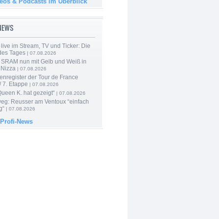
deos & Podcasts im Überblick
-NEWS
live im Stream, TV und Ticker: Die
des Tages
| 07.08.2026
 SRAM nun mit Gelb und Weiß in
 Nizza
| 07.08.2026
enregister der Tour de France
 7. Etappe
| 07.08.2026
Queen K. hat gezeigt“
| 07.08.2026
 weg: Reusser am Ventoux “einfach
g“
| 07.08.2026
 Profi-News