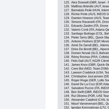
125.
Alex Dowsett (GBR, Israel - 
126.
Matthias Brändle (AUT, Israe
127.
Barnabás Peák (HUN, Interm
128.
Richie Porte (AUS, INEOS G
129.
Damien Howson (AUS, Team
130.
Simone Ravanelli (ITA, Drone
131.
Edoardo Zardini (ITA, Drone 
132.
Valerio Conti (ITA, Astana 
133.
Santiago Buitrago (COL, Bahr
134.
Pieter Serry (BEL, Quick-St
135.
Antonio Pedrero (ESP, Movi
136.
Aimé De Gendt (BEL, Interma
137.
Dries De Bondt (BEL, Alpeci
138.
Domen Novak (SLO, Bahrain 
139.
Rémy Rochas (FRA, Cofidis
140.
Felix Gall (AUT, AG2R Citro
141.
James Knox (GBR, Quick-Ste
142.
Cees Bol (NED, Team DSM)
143.
Lawson Craddock (USA, Tea
144.
Christopher Juul-jensen (D
145.
Roger Kluge (GER, Lotto So
146.
David De La Cruz (ESP, Ast
147.
Salvatore Puccio (ITA, INEO
148.
Ben Swift (GBR, INEOS Gren
149.
Rui Oliveira (POR, UAE Tea
150.
Alexander Cataford (CAN, Is
151.
Mauri Vansevenant (BEL, Qu
152.
Ignatas Konovalovas (LTU, 