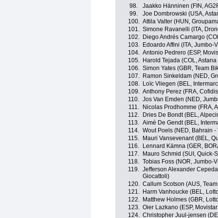
98.
Jaakko Hänninen (FIN, AG2
99.
Joe Dombrowski (USA, Asta
100.
Attila Valter (HUN, Groupam
101.
Simone Ravanelli (ITA, Drone
102.
Diego Andrés Camargo (COL
103.
Edoardo Affini (ITA, Jumbo-
104.
Antonio Pedrero (ESP, Movi
105.
Harold Tejada (COL, Astan
106.
Simon Yates (GBR, Team Bi
107.
Ramon Sinkeldam (NED, Gr
108.
Loïc Vliegen (BEL, Intermarc
109.
Anthony Perez (FRA, Cofidis
110.
Jos Van Emden (NED, Jumb
111.
Nicolas Prodhomme (FRA, A
112.
Dries De Bondt (BEL, Alpeci
113.
Aimé De Gendt (BEL, Interma
114.
Wout Poels (NED, Bahrain - 
115.
Mauri Vansevenant (BEL, Qu
116.
Lennard Kämna (GER, BORA
117.
Mauro Schmid (SUI, Quick-S
118.
Tobias Foss (NOR, Jumbo-V
119.
Jefferson Alexander Cepeda
Giocattoli)
120.
Callum Scotson (AUS, Team
121.
Harm Vanhoucke (BEL, Lott
122.
Matthew Holmes (GBR, Lott
123.
Oier Lazkano (ESP, Movista
124.
Christopher Juul-jensen (D