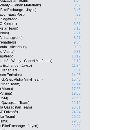
a Qazaqstan Team)
3:04
 Wanty - Gobert Matériaux)
3:09
 BikeExchange - Jayco)
3:45
ation-EasyPost)
4:22
 Segafredo)
6:35
LO-Kometa)
6:51
istar Team)
7:18
isma)
7:21
 - hansgrohe)
8:57
renadiers)
9:04
ain - Victorious)
9:30
o-Visma)
9:38
Segafredo)
10:12
rché - Wanty - Gobert Matériaux)
11:13
keExchange - Jayco)
11:34
Grenadiers)
11:54
eam Emirates)
14:05
ick-Step Alpha Vinyl Team)
15:46
itroën Team)
17:44
o-Visma)
17:58
-Visma)
19:08
 DSM)
21:50
a Qazaqstan Team)
22:12
na Qazaqstan Team)
23:31
CSF-Faizanè)
24:24
star Team)
26:26
isma)
29:50
 BikeExchange - Jayco)
33:02