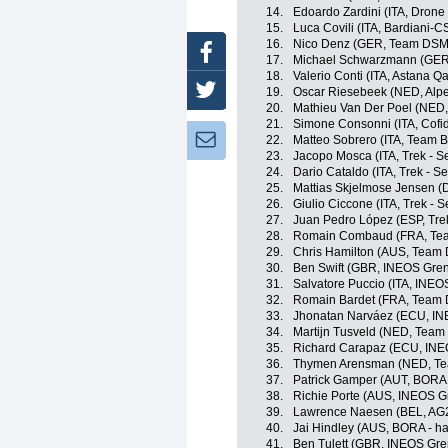
14.
Edoardo Zardini (ITA, Drone 
15.
Luca Covili (ITA, Bardiani-
16.
Nico Denz (GER, Team DSM
Facebook
17.
Michael Schwarzmann (GER,
18.
Valerio Conti (ITA, Astana 
Twitter
19.
Oscar Riesebeek (NED, Alpe
20.
Mathieu Van Der Poel (NED,
21.
Simone Consonni (ITA, Cofid
Newsletter:
22.
Matteo Sobrero (ITA, Team 
23.
Jacopo Mosca (ITA, Trek - S
24.
Dario Cataldo (ITA, Trek - S
25.
Mattias Skjelmose Jensen (
26.
Giulio Ciccone (ITA, Trek - 
27.
Juan Pedro López (ESP, Tre
28.
Romain Combaud (FRA, Te
29.
Chris Hamilton (AUS, Team
30.
Ben Swift (GBR, INEOS Gren
31.
Salvatore Puccio (ITA, INEO
32.
Romain Bardet (FRA, Team
33.
Jhonatan Narváez (ECU, IN
34.
Martijn Tusveld (NED, Tea
35.
Richard Carapaz (ECU, INE
36.
Thymen Arensman (NED, T
37.
Patrick Gamper (AUT, BORA 
38.
Richie Porte (AUS, INEOS G
39.
Lawrence Naesen (BEL, AG2
40.
Jai Hindley (AUS, BORA - h
41.
Ben Tulett (GBR, INEOS Gre