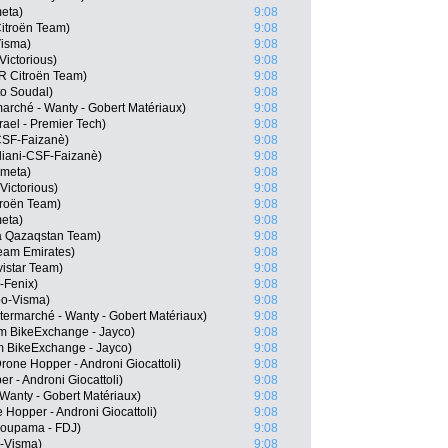
eta)
9:08
itroën Team)
9:08
isma)
9:08
Victorious)
9:08
R Citroën Team)
9:08
o Soudal)
9:08
arché - Wanty - Gobert Matériaux)
9:08
rael - Premier Tech)
9:08
-CSF-Faizanè)
9:08
rdiani-CSF-Faizanè)
9:08
ometa)
9:08
Victorious)
9:08
troën Team)
9:08
eta)
9:08
a Qazaqstan Team)
9:08
eam Emirates)
9:08
istar Team)
9:08
-Fenix)
9:08
o-Visma)
9:08
termarché - Wanty - Gobert Matériaux)
9:08
m BikeExchange - Jayco)
9:08
 BikeExchange - Jayco)
9:08
one Hopper - Androni Giocattoli)
9:08
er - Androni Giocattoli)
9:08
 Wanty - Gobert Matériaux)
9:08
Hopper - Androni Giocattoli)
9:08
roupama - FDJ)
9:08
-Visma)
9:08