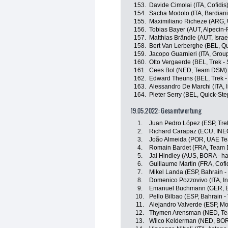
153.
Davide Cimolai (ITA, Cofidis
154.
Sacha Modolo (ITA, Bardian
155.
Maximiliano Richeze (ARG,
156.
Tobias Bayer (AUT, Alpecin-
157.
Matthias Brändle (AUT, Israe
158.
Bert Van Lerberghe (BEL, Qu
159.
Jacopo Guarnieri (ITA, Grou
160.
Otto Vergaerde (BEL, Trek -
161.
Cees Bol (NED, Team DSM)
162.
Edward Theuns (BEL, Trek -
163.
Alessandro De Marchi (ITA, I
164.
Pieter Serry (BEL, Quick-St
19.05.2022: Gesamtwertung
1.
Juan Pedro López (ESP, Tre
2.
Richard Carapaz (ECU, INE
3.
João Almeida (POR, UAE Te
4.
Romain Bardet (FRA, Team
5.
Jai Hindley (AUS, BORA - h
6.
Guillaume Martin (FRA, Cofi
7.
Mikel Landa (ESP, Bahrain - 
8.
Domenico Pozzovivo (ITA, In
9.
Emanuel Buchmann (GER, B
10.
Pello Bilbao (ESP, Bahrain - 
11.
Alejandro Valverde (ESP, Mo
12.
Thymen Arensman (NED, T
13.
Wilco Kelderman (NED, BOR