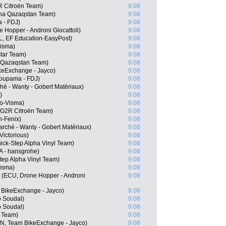
R Citroën Team)
9:08
na Qazaqstan Team)
9:08
a - FDJ)
9:08
 Hopper - Androni Giocattoli)
9:08
, EF Education-EasyPost)
9:08
Visma)
9:08
star Team)
9:08
a Qazaqstan Team)
9:08
keExchange - Jayco)
9:08
oupama - FDJ)
9:08
hé - Wanty - Gobert Matériaux)
9:08
)
9:08
o-Visma)
9:08
G2R Citroën Team)
9:08
n-Fenix)
9:08
rché - Wanty - Gobert Matériaux)
9:08
Victorious)
9:08
ick-Step Alpha Vinyl Team)
9:08
 - hansgrohe)
9:08
tep Alpha Vinyl Team)
9:08
isma)
9:08
 (ECU, Drone Hopper - Androni
9:08
 BikeExchange - Jayco)
9:08
o Soudal)
9:08
o Soudal)
9:08
r Team)
9:08
EN, Team BikeExchange - Jayco)
9:08