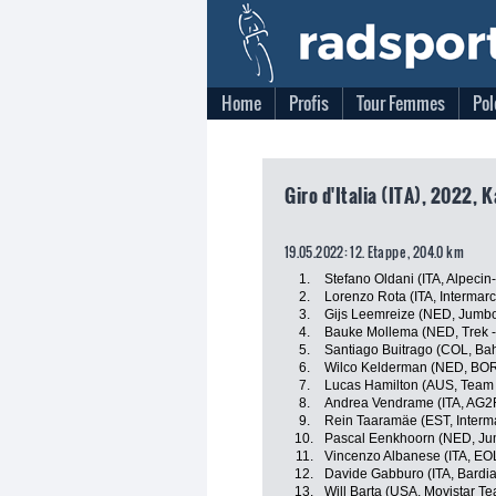
Home
Profis
Tour Femmes
Pol
Giro d'Italia (ITA), 2022, 
19.05.2022: 12. Etappe , 204.0 km
1.
Stefano Oldani (ITA, Alpecin
2.
Lorenzo Rota (ITA, Intermarc
3.
Gijs Leemreize (NED, Jumb
4.
Bauke Mollema (NED, Trek -
5.
Santiago Buitrago (COL, Bahr
6.
Wilco Kelderman (NED, BOR
7.
Lucas Hamilton (AUS, Team
8.
Andrea Vendrame (ITA, AG2
9.
Rein Taaramäe (EST, Interma
10.
Pascal Eenkhoorn (NED, J
11.
Vincenzo Albanese (ITA, E
12.
Davide Gabburo (ITA, Bardi
13.
Will Barta (USA, Movistar T