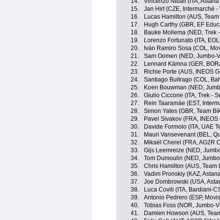
14.
Vincenzo Nibali (ITA, Astan
15.
Jan Hirt (CZE, Intermarché -
16.
Lucas Hamilton (AUS, Team
17.
Hugh Carthy (GBR, EF Educ
18.
Bauke Mollema (NED, Trek -
19.
Lorenzo Fortunato (ITA, EO
20.
Iván Ramiro Sosa (COL, Mov
21.
Sam Oomen (NED, Jumbo-V
22.
Lennard Kämna (GER, BORA
23.
Richie Porte (AUS, INEOS G
24.
Santiago Buitrago (COL, Bahr
25.
Koen Bouwman (NED, Jumb
26.
Giulio Ciccone (ITA, Trek - 
27.
Rein Taaramäe (EST, Interma
28.
Simon Yates (GBR, Team Bi
29.
Pavel Sivakov (FRA, INEOS 
30.
Davide Formolo (ITA, UAE T
31.
Mauri Vansevenant (BEL, Qu
32.
Mikaël Cherel (FRA, AG2R C
33.
Gijs Leemreize (NED, Jumb
34.
Tom Dumoulin (NED, Jumbo
35.
Chris Hamilton (AUS, Team
36.
Vadim Pronskiy (KAZ, Astan
37.
Joe Dombrowski (USA, Asta
38.
Luca Covili (ITA, Bardiani-
39.
Antonio Pedrero (ESP, Movi
40.
Tobias Foss (NOR, Jumbo-V
41.
Damien Howson (AUS, Team