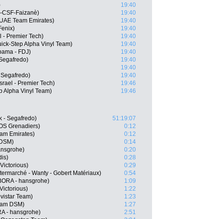
)
19:40
i-CSF-Faizanè)
19:40
 UAE Team Emirates)
19:40
Fenix)
19:40
l - Premier Tech)
19:40
ick-Step Alpha Vinyl Team)
19:40
pama - FDJ)
19:40
 Segafredo)
19:40
19:40
 Segafredo)
19:40
srael - Premier Tech)
19:46
ep Alpha Vinyl Team)
19:46
k - Segafredo)
51:19:07
OS Grenadiers)
0:12
am Emirates)
0:12
 DSM)
0:14
ansgrohe)
0:20
dis)
0:28
Victorious)
0:29
termarché - Wanty - Gobert Matériaux)
0:54
ORA - hansgrohe)
1:09
Victorious)
1:22
vistar Team)
1:23
eam DSM)
1:27
A - hansgrohe)
2:51