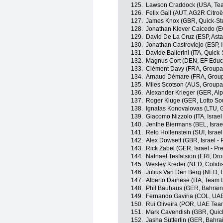
125.
Lawson Craddock (USA, Tea
126.
Felix Gall (AUT, AG2R Citro
127.
James Knox (GBR, Quick-Ste
128.
Jonathan Klever Caicedo (E
129.
David De La Cruz (ESP, Ast
130.
Jonathan Castroviejo (ESP,
131.
Davide Ballerini (ITA, Quick
132.
Magnus Cort (DEN, EF Educ
133.
Clément Davy (FRA, Groupa
134.
Arnaud Démare (FRA, Grou
135.
Miles Scotson (AUS, Groupa
136.
Alexander Krieger (GER, Alp
137.
Roger Kluge (GER, Lotto So
138.
Ignatas Konovalovas (LTU, 
139.
Giacomo Nizzolo (ITA, Israel
140.
Jenthe Biermans (BEL, Israe
141.
Reto Hollenstein (SUI, Israel
142.
Alex Dowsett (GBR, Israel - 
143.
Rick Zabel (GER, Israel - Pr
144.
Natnael Tesfatsion (ERI, Dro
145.
Wesley Kreder (NED, Cofidi
146.
Julius Van Den Berg (NED, 
147.
Alberto Dainese (ITA, Team
148.
Phil Bauhaus (GER, Bahrain 
149.
Fernando Gaviria (COL, UA
150.
Rui Oliveira (POR, UAE Tea
151.
Mark Cavendish (GBR, Quick
152.
Jasha Sütterlin (GER, Bahrai