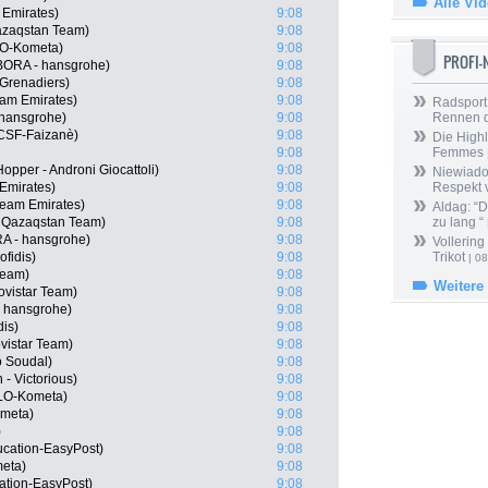
Alle Vi
 Emirates)
9:08
Qazaqstan Team)
9:08
LO-Kometa)
9:08
PROFI
ORA - hansgrohe)
9:08
Grenadiers)
9:08
am Emirates)
9:08
Radsport 
 hansgrohe)
9:08
Rennen 
i-CSF-Faizanè)
9:08
Die Highl
9:08
Femmes
Hopper - Androni Giocattoli)
9:08
Niewiado
Emirates)
9:08
Respekt 
Team Emirates)
9:08
Aldag: “
a Qazaqstan Team)
9:08
zu lang “
A - hansgrohe)
9:08
Vollering
fidis)
9:08
Trikot
| 08
Team)
9:08
Weitere
ovistar Team)
9:08
- hansgrohe)
9:08
dis)
9:08
vistar Team)
9:08
o Soudal)
9:08
- Victorious)
9:08
OLO-Kometa)
9:08
ometa)
9:08
)
9:08
cation-EasyPost)
9:08
meta)
9:08
ation-EasyPost)
9:08