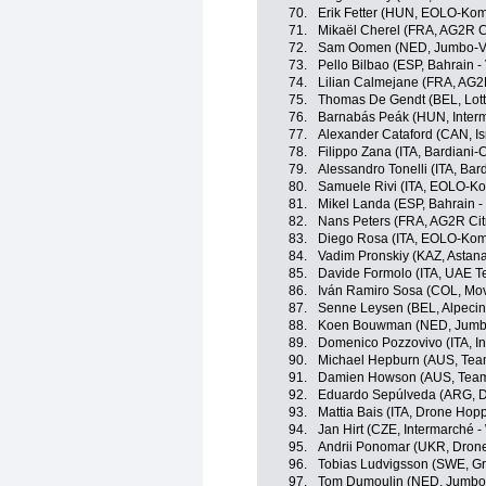
70.
Erik Fetter (HUN, EOLO-Kom
71.
Mikaël Cherel (FRA, AG2R C
72.
Sam Oomen (NED, Jumbo-V
73.
Pello Bilbao (ESP, Bahrain - 
74.
Lilian Calmejane (FRA, AG2
75.
Thomas De Gendt (BEL, Lott
76.
Barnabás Peák (HUN, Interm
77.
Alexander Cataford (CAN, Is
78.
Filippo Zana (ITA, Bardiani
79.
Alessandro Tonelli (ITA, Ba
80.
Samuele Rivi (ITA, EOLO-K
81.
Mikel Landa (ESP, Bahrain - 
82.
Nans Peters (FRA, AG2R Ci
83.
Diego Rosa (ITA, EOLO-Kom
84.
Vadim Pronskiy (KAZ, Astan
85.
Davide Formolo (ITA, UAE T
86.
Iván Ramiro Sosa (COL, Mov
87.
Senne Leysen (BEL, Alpecin
88.
Koen Bouwman (NED, Jumb
89.
Domenico Pozzovivo (ITA, In
90.
Michael Hepburn (AUS, Tea
91.
Damien Howson (AUS, Team
92.
Eduardo Sepúlveda (ARG, Dr
93.
Mattia Bais (ITA, Drone Hopp
94.
Jan Hirt (CZE, Intermarché -
95.
Andrii Ponomar (UKR, Drone 
96.
Tobias Ludvigsson (SWE, G
97.
Tom Dumoulin (NED, Jumbo