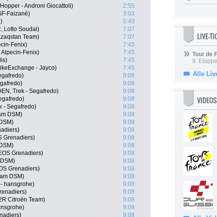
Hopper - Androni Giocattoli)
2:55
CSF-Faizanè)
3:03
)
5:40
 Lotto Soudal)
7:07
LIVE-T
Qazaqstan Team)
7:07
cin-Fenix)
7:45
 Alpecin-Fenix)
7:45
Tour de
is)
7:45
9. Etappe
BikeExchange - Jayco)
7:45
Alle Liv
egafredo)
9:08
egafredo)
9:08
DEN, Trek - Segafredo)
9:08
VIDEOS
Segafredo)
9:08
k - Segafredo)
9:08
am DSM)
9:08
 DSM)
9:08
adiers)
9:08
S Grenadiers)
9:08
 DSM)
9:08
EOS Grenadiers)
9:08
m DSM)
9:08
OS Grenadiers)
9:08
eam DSM)
9:08
- hansgrohe)
9:08
renadiers)
9:08
R Citroën Team)
9:08
ansgrohe)
9:08
nadiers)
9:08