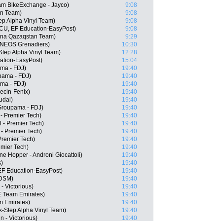
m BikeExchange - Jayco)
9:08
ën Team)
9:08
p Alpha Vinyl Team)
9:08
CU, EF Education-EasyPost)
9:08
ana Qazaqstan Team)
9:29
 INEOS Grenadiers)
10:30
-Step Alpha Vinyl Team)
12:28
ation-EasyPost)
15:04
ma - FDJ)
19:40
pama - FDJ)
19:40
ma - FDJ)
19:40
ecin-Fenix)
19:40
udal)
19:40
Groupama - FDJ)
19:40
 - Premier Tech)
19:40
l - Premier Tech)
19:40
 - Premier Tech)
19:40
Premier Tech)
19:40
emier Tech)
19:40
ne Hopper - Androni Giocattoli)
19:40
s)
19:40
EF Education-EasyPost)
19:40
 DSM)
19:40
- Victorious)
19:40
E Team Emirates)
19:40
m Emirates)
19:40
-Step Alpha Vinyl Team)
19:40
n - Victorious)
19:40