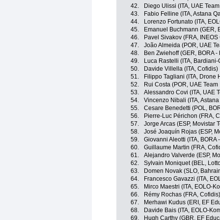
42.
Diego Ulissi (ITA, UAE Team
43.
Fabio Felline (ITA, Astana 
44.
Lorenzo Fortunato (ITA, EO
45.
Emanuel Buchmann (GER, B
46.
Pavel Sivakov (FRA, INEOS 
47.
João Almeida (POR, UAE Te
48.
Ben Zwiehoff (GER, BORA -
49.
Luca Rastelli (ITA, Bardian
50.
Davide Villella (ITA, Cofidis)
51.
Filippo Tagliani (ITA, Drone 
52.
Rui Costa (POR, UAE Team 
53.
Alessandro Covi (ITA, UAE 
54.
Vincenzo Nibali (ITA, Astan
55.
Cesare Benedetti (POL, BOR
56.
Pierre-Luc Périchon (FRA, Co
57.
Jorge Arcas (ESP, Movistar 
58.
José Joaquín Rojas (ESP, M
59.
Giovanni Aleotti (ITA, BORA 
60.
Guillaume Martin (FRA, Cofi
61.
Alejandro Valverde (ESP, Mo
62.
Sylvain Moniquet (BEL, Lott
63.
Domen Novak (SLO, Bahrain 
64.
Francesco Gavazzi (ITA, E
65.
Mirco Maestri (ITA, EOLO-K
66.
Rémy Rochas (FRA, Cofidis
67.
Merhawi Kudus (ERI, EF Edu
68.
Davide Bais (ITA, EOLO-Ko
69.
Hugh Carthy (GBR, EF Educ