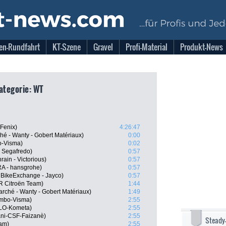
en-Rundfahrt
KT-Szene
Gravel
Profi-Material
Produkt-News
Kategorie: WT
-Fenix)
4:26:47
hé - Wanty - Gobert Matériaux)
0:00
o-Visma)
0:02
 Segafredo)
0:57
ain - Victorious)
0:57
A - hansgrohe)
0:57
 BikeExchange - Jayco)
0:57
R Citroën Team)
1:44
rché - Wanty - Gobert Matériaux)
1:49
umbo-Visma)
2:55
OLO-Kometa)
2:55
ani-CSF-Faizanè)
2:55
Steady
eam)
2:55