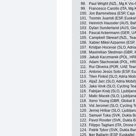
98.
Paul Wright (NZL, Mg.K Vis
99.
Francesco Carollo (ITA, Mg.
100.
Jon Barrenetxea (ESP, Caja
101.
Txomin Juaristi (ESP, Euskal
102.
Heinrich Haussler (AUS, Bahr
103.
Dylan Sunderland (AUS, Glo
104.
Pascal Ackermann (GER, UA
105.
Campbell Stewart (NZL, Tea
106.
Xabier Mikel Azparren (ESP, 
107.
Kristjan Hocevar (SLO, Adria
108.
Maximilian Stedman (GBR, M
109.
Jakub Kaczmarek (POL, HRE
110.
Adam Stachowiak (POL, HRE
111.
Rui Oliveira (POR, UAE Tea
112.
Antonio Jesús Soto (ESP, Eus
113.
Tilen Finkst (SLO, Adria Mobi
114.
Aljaž Jarc (SLO, Adria Mobil)
115.
Jaka Vovk (SLO, Cycling Te
116.
Fabijan Kralj (SLO, Ljubljan
117.
Matic Macek (SLO, Ljubljana
118.
Xeno Young (GBR, Global 6 
119.
Vid Jeromel (SLO, Cycling T
120.
Jernej Hribar (SLO, Ljubljan
121.
Samuel Tuka (SVK, Dukla Ba
122.
Pavol Rovder (SVK, Dukla B
123.
Filippo Tagliani (ITA, Drone 
124.
Patrik Tybor (SVK, Dukla Ba
125.
Iker Ballarin (ESP, Euskaltel