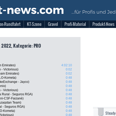
en-Rundfahrt
KT-Szene
Gravel
Profi-Material
Produkt-News
, 2022, Kategorie: PRO
m Emirates)
4:02:10
- Victorious)
0:02
eam Emirates)
0:02
OLO-Kometa)
0:48
keExchange - Jayco)
0:48
enix)
0:48
- Victorious)
0:48
a Rural - Seguros RGA)
0:48
ani-CSF-Faizanè)
0:48
Qazaqstan Team)
0:48
al - Seguros RGA)
0:48
LO-Kometa)
0:48
Steady
ictorious)
0:48