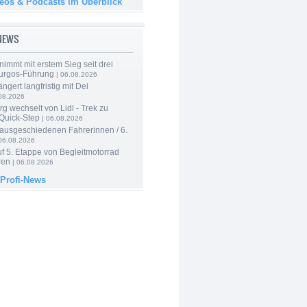
deos & Podcasts im Überblick
-NEWS
nimmt mit erstem Sieg seit drei
urgos-Führung
| 06.08.2026
ngert langfristig mit Del
08.2026
g wechselt von Lidl - Trek zu
 Quick-Step
| 06.08.2026
 ausgeschiedenen Fahrerinnen / 6.
06.08.2026
f 5. Etappe von Begleitmotorrad
ren
| 06.08.2026
 Profi-News