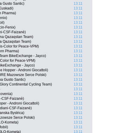
a Gusto Santic)
13:11
 Euskadi)
13:11
rn Pharma)
13:11
enix)
13:11
il)
13:11
cin-Fenix)
13:11
ani-CSF-Faizanè)
13:11
ana Qazaqstan Team)
13:11
na Qazaqstan Team)
13:11
is-Color for Peace-VPM)
13:11
Kern Pharma)
13:11
eam BikeExchange - Jayco)
13:11
s-Color for Peace-VPM)
13:11
BikeExchange - Jayco)
13:11
 Hopper - Androni Giocattoli)
13:11
 HRE Mazowsze Serce Polski)
13:11
na Gusto Santic)
13:11
Glory Continental Cycling Team)
13:11
)
13:11
lovenia)
13:11
ni-CSF-Faizanè)
13:11
per - Androni Giocattoli)
13:11
rdiani-CSF-Faizanè)
13:11
anska Bystrica)
13:11
zowsze Serce Polski)
13:11
OLO-Kometa)
13:11
Mobil)
13:11
EOLO-Kometa)
13:11