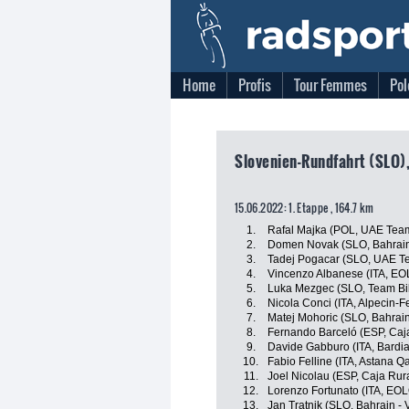
Home
Profis
Tour Femmes
Pol
Slovenien-Rundfahrt (SLO)
15.06.2022: 1. Etappe , 164.7 km
1.
Rafal Majka (POL, UAE Tea
2.
Domen Novak (SLO, Bahrain 
3.
Tadej Pogacar (SLO, UAE T
4.
Vincenzo Albanese (ITA, E
5.
Luka Mezgec (SLO, Team Bi
6.
Nicola Conci (ITA, Alpecin-F
7.
Matej Mohoric (SLO, Bahrain 
8.
Fernando Barceló (ESP, Caj
9.
Davide Gabburo (ITA, Bardi
10.
Fabio Felline (ITA, Astana 
11.
Joel Nicolau (ESP, Caja Rur
12.
Lorenzo Fortunato (ITA, EO
13.
Jan Tratnik (SLO, Bahrain - V