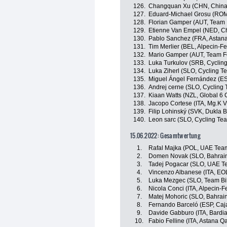
126.
Changquan Xu (CHN, China 
127.
Eduard-Michael Grosu (ROM,
128.
Florian Gamper (AUT, Team 
129.
Etienne Van Empel (NED, Ch
130.
Pablo Sanchez (FRA, Astan
131.
Tim Merlier (BEL, Alpecin-Fe
132.
Mario Gamper (AUT, Team Fe
133.
Luka Turkulov (SRB, Cyclin
134.
Luka Ziherl (SLO, Cycling T
135.
Miguel Ángel Fernández (ESP
136.
Andrej cerne (SLO, Cycling 
137.
Kiaan Watts (NZL, Global 6 
138.
Jacopo Cortese (ITA, Mg.K V
139.
Filip Lohinský (SVK, Dukla B
140.
Leon sarc (SLO, Cycling Te
15.06.2022: Gesamtwertung
1.
Rafal Majka (POL, UAE Tea
2.
Domen Novak (SLO, Bahrain 
3.
Tadej Pogacar (SLO, UAE T
4.
Vincenzo Albanese (ITA, E
5.
Luka Mezgec (SLO, Team Bi
6.
Nicola Conci (ITA, Alpecin-F
7.
Matej Mohoric (SLO, Bahrain 
8.
Fernando Barceló (ESP, Caj
9.
Davide Gabburo (ITA, Bardi
10.
Fabio Felline (ITA, Astana 