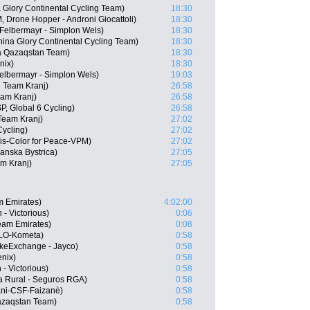
Glory Continental Cycling Team)
18:30
 Drone Hopper - Androni Giocattoli)
18:30
Felbermayr - Simplon Wels)
18:30
ina Glory Continental Cycling Team)
18:30
a Qazaqstan Team)
18:30
nix)
18:30
lbermayr - Simplon Wels)
19:03
g Team Kranj)
26:58
eam Kranj)
26:58
, Global 6 Cycling)
26:58
Team Kranj)
27:02
Cycling)
27:02
is-Color for Peace-VPM)
27:02
anska Bystrica)
27:05
am Kranj)
27:05
m Emirates)
4:02:00
- Victorious)
0:06
eam Emirates)
0:08
OLO-Kometa)
0:58
keExchange - Jayco)
0:58
enix)
0:58
- Victorious)
0:58
a Rural - Seguros RGA)
0:58
ani-CSF-Faizanè)
0:58
Qazaqstan Team)
0:58