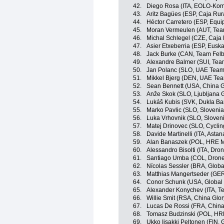
42.
Diego Rosa (ITA, EOLO-Kom
43.
Aritz Bagües (ESP, Caja Rur
44.
Héctor Carretero (ESP, Equ
45.
Moran Vermeulen (AUT, Tea
46.
Michal Schlegel (CZE, Caja
47.
Asier Etxeberria (ESP, Euska
48.
Jack Burke (CAN, Team Felb
49.
Alexandre Balmer (SUI, Tea
50.
Jan Polanc (SLO, UAE Team
51.
Mikkel Bjerg (DEN, UAE Tea
52.
Sean Bennett (USA, China G
53.
Anže Skok (SLO, Ljubljana G
54.
Lukáš Kubis (SVK, Dukla Ba
55.
Marko Pavlic (SLO, Slovenia
56.
Luka Vrhovnik (SLO, Sloven
57.
Matej Drinovec (SLO, Cyclin
58.
Davide Martinelli (ITA, Ast
59.
Alan Banaszek (POL, HRE M
60.
Alessandro Bisolti (ITA, Dro
61.
Santiago Umba (COL, Drone 
62.
Nícolas Sessler (BRA, Globa
63.
Matthias Mangertseder (GER
64.
Conor Schunk (USA, Global 
65.
Alexander Konychev (ITA, T
66.
Willie Smit (RSA, China Glo
67.
Lucas De Rossi (FRA, China
68.
Tomasz Budzinski (POL, HR
69.
Ukko Iisakki Peltonen (FIN, 