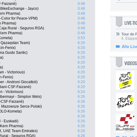
F-Faizanè)
0:48
 BikeExchange - Jayco)
0:48
Kern Pharma)
0:48
-Color for Peace-VPM)
0:48
LIVE-T
rn Pharma)
0:48
Caja Rural - Seguros RGA)
0:48
 Kern Pharma)
0:48
Tour de
Kometa)
0:53
6. Etapp
na Qazaqstan Team)
6:20
Alle Liv
in-Fenix)
6:20
na Gusto Santic)
6:20
a)
6:20
VIDEOS
)
6:20
a)
6:20
n - Victorious)
6:20
in-Fenix)
6:20
er - Androni Giocattoli)
6:20
rdiani-CSF-Faizanè)
6:20
n - Victorious)
6:24
lbermayr - Simplon Wels)
6:26
ni-CSF-Faizanè)
6:26
 Mazowsze Serce Polski)
6:26
EOLO-Kometa)
6:26
6:26
 - Euskadi)
6:26
 Kern Pharma)
6:26
, UAE Team Emirates)
6:26
 Rural - Seguros RGA)
6:26