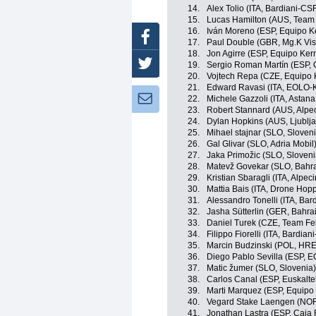
14.
Alex Tolio (ITA, Bardiani-CS
15.
Lucas Hamilton (AUS, Team
16.
Iván Moreno (ESP, Equipo 
Facebook
17.
Paul Double (GBR, Mg.K Vis
18.
Jon Agirre (ESP, Equipo Ke
Twitter
19.
Sergio Roman Martín (ESP, 
20.
Vojtech Repa (CZE, Equipo
21.
Edward Ravasi (ITA, EOLO-
Newsletter:
22.
Michele Gazzoli (ITA, Asta
23.
Robert Stannard (AUS, Alpec
24.
Dylan Hopkins (AUS, Ljublja
25.
Mihael stajnar (SLO, Sloveni
26.
Gal Glivar (SLO, Adria Mobil
27.
Jaka Primožic (SLO, Sloveni
28.
Matevž Govekar (SLO, Bahrai
29.
Kristian Sbaragli (ITA, Alpec
30.
Mattia Bais (ITA, Drone Hopp
31.
Alessandro Tonelli (ITA, Ba
32.
Jasha Sütterlin (GER, Bahrai
33.
Daniel Turek (CZE, Team Fe
34.
Filippo Fiorelli (ITA, Bardia
35.
Marcin Budzinski (POL, HRE
36.
Diego Pablo Sevilla (ESP, 
37.
Matic žumer (SLO, Slovenia)
38.
Carlos Canal (ESP, Euskaltel
39.
Marti Marquez (ESP, Equipo
40.
Vegard Stake Laengen (NOR
41.
Jonathan Lastra (ESP, Caja