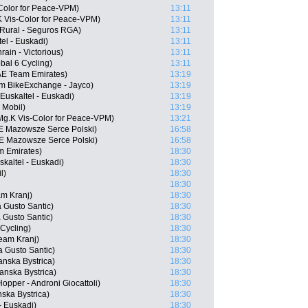
-Color for Peace-VPM)
13:11
K Vis-Color for Peace-VPM)
13:11
 Rural - Seguros RGA)
13:11
tel - Euskadi)
13:11
ain - Victorious)
13:11
bal 6 Cycling)
13:11
E Team Emirates)
13:19
m BikeExchange - Jayco)
13:19
Euskaltel - Euskadi)
13:19
 Mobil)
13:19
g.K Vis-Color for Peace-VPM)
13:21
 Mazowsze Serce Polski)
16:58
 Mazowsze Serce Polski)
16:58
m Emirates)
18:30
kaltel - Euskadi)
18:30
l)
18:30
18:30
am Kranj)
18:30
a Gusto Santic)
18:30
 Gusto Santic)
18:30
Cycling)
18:30
eam Kranj)
18:30
a Gusto Santic)
18:30
nska Bystrica)
18:30
anska Bystrica)
18:30
Hopper - Androni Giocattoli)
18:30
nska Bystrica)
18:30
 - Euskadi)
18:30