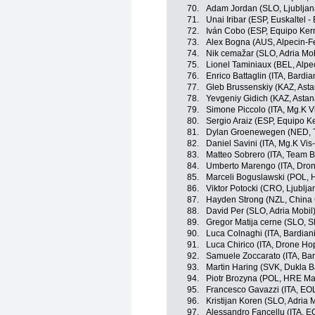
70.
Adam Jordan (SLO, Ljubljan
71.
Unai Iribar (ESP, Euskaltel -
72.
Iván Cobo (ESP, Equipo Ke
73.
Alex Bogna (AUS, Alpecin-F
74.
Nik cemažar (SLO, Adria Mob
75.
Lionel Taminiaux (BEL, Alpe
76.
Enrico Battaglin (ITA, Bardi
77.
Gleb Brussenskiy (KAZ, Ast
78.
Yevgeniy Gidich (KAZ, Asta
79.
Simone Piccolo (ITA, Mg.K V
80.
Sergio Araiz (ESP, Equipo 
81.
Dylan Groenewegen (NED, T
82.
Daniel Savini (ITA, Mg.K Vi
83.
Matteo Sobrero (ITA, Team 
84.
Umberto Marengo (ITA, Drone
85.
Marceli Boguslawski (POL,
86.
Viktor Potocki (CRO, Ljublja
87.
Hayden Strong (NZL, China 
88.
David Per (SLO, Adria Mobil
89.
Gregor Matija cerne (SLO, S
90.
Luca Colnaghi (ITA, Bardia
91.
Luca Chirico (ITA, Drone Hop
92.
Samuele Zoccarato (ITA, Ba
93.
Martin Haring (SVK, Dukla B
94.
Piotr Brozyna (POL, HRE Ma
95.
Francesco Gavazzi (ITA, E
96.
Kristijan Koren (SLO, Adria 
97.
Alessandro Fancellu (ITA, 