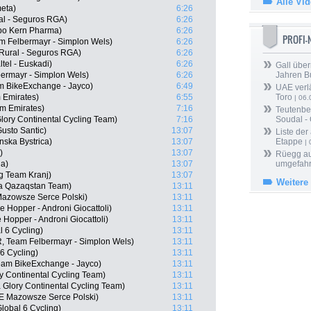
Alle Vi
eta)
6:26
al - Seguros RGA)
6:26
ipo Kern Pharma)
6:26
PROFI
m Felbermayr - Simplon Wels)
6:26
 Rural - Seguros RGA)
6:26
ltel - Euskadi)
6:26
Gall über
ermayr - Simplon Wels)
6:26
Jahren B
m BikeExchange - Jayco)
6:49
UAE verlä
 Emirates)
6:55
Toro
| 06.
m Emirates)
7:16
Teutenber
lory Continental Cycling Team)
7:16
Soudal -
usto Santic)
13:07
Liste der
nska Bystrica)
13:07
Etappe
| 
)
13:07
Rüegg au
ia)
13:07
umgefah
g Team Kranj)
13:07
Weitere
ana Qazaqstan Team)
13:11
azowsze Serce Polski)
13:11
ne Hopper - Androni Giocattoli)
13:11
Hopper - Androni Giocattoli)
13:11
l 6 Cycling)
13:11
, Team Felbermayr - Simplon Wels)
13:11
6 Cycling)
13:11
eam BikeExchange - Jayco)
13:11
ry Continental Cycling Team)
13:11
 Glory Continental Cycling Team)
13:11
E Mazowsze Serce Polski)
13:11
Global 6 Cycling)
13:11