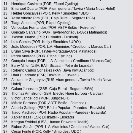
11.
Henrique Casimiro (POR, Efapel Cycling)
12.
Emanuel Duarte (POR, Atum general / Tavira / Maria Nova Hotel)
13.
Hélder Gonçalves (POR, Kelly / Simoldes / UDO )
14.
Yesid Albeiro Pira (COL, Caja Rural - Seguros RGA)
15.
Tiago Antunes (POR, Efapel Cycling)
16.
Venceslau Fernandes (POR, ABTF Betão - Feirense)
17.
Gonçalo Carvalho (POR, Tavfer-Mortágua-Ovos Matinados)
18.
Txomin Juaristi (ESP, Euskaltel - Euskadi)
19.
Luís Gomes (POR, Kelly / Simoldes / UDO )
20.
João Medeiros (POR, L.A. Alumínios / Credibom / Marcos Car)
1
21.
Bruno Silva (POR, Tavfer-Mortágua-Ovos Matinados)
1
22.
Pedro Andrade (POR, Efapel Cycling)
1
23.
Gonçalo Leaça (POR, L.A. Alumínios / Credibom / Marcos Car)
1
24.
Barry Miller (USA, BAI - Sicasal - Petro de Luanda)
1
25.
Roberto Carlos González (PAN, Java Kiwi Atlántico)
1
26.
Unai Cuadrado (ESP, Euskaltel - Euskadi)
1
27.
Alexander Grigoryev (RUS, Atum general / Tavira / Maria Nova
1
Hotel)
28.
Calum Johnston (GBR, Caja Rural - Seguros RGA)
1
29.
Thomas Armstrong (GBR, Electro Hiper Europa - Caldas)
1
30.
Victor Langellotti (MON, Burgos-BH)
1
31.
Márcio Barbosa (POR, ABTF Betão - Feirense)
1
32.
Alberto Gallego (ESP, Rádio Popular - Paredes - Boavista)
1
33.
Tiago Machado (POR, Rádio Popular - Paredes - Boavista)
1
34.
Xabier Isasa (ESP, Euskaltel - Euskadi)
1
35.
Keegan Swirbul (USA, Human Powered Health)
1
36.
Rúben Simão (POR, L.A. Alumínios / Credibom / Marcos Car)
1
37.
César Fonte (POR, Kelly / Simoldes / UDO )
2