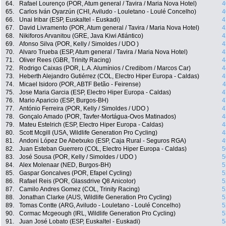
64.
Rafael Lourenço (POR, Atum general / Tavira / Maria Nova Hotel)
4
65.
Carlos Iván Oyarzún (CHI, Aviludo - Louletano - Loulé Concelho)
4
66.
Unai Iribar (ESP, Euskaltel - Euskadi)
4
67.
David Livramento (POR, Atum general / Tavira / Maria Nova Hotel)
4
68.
Nikiforos Arvanitou (GRE, Java Kiwi Atlántico)
4
69.
Afonso Silva (POR, Kelly / Simoldes / UDO )
4
70.
Alvaro Trueba (ESP, Atum general / Tavira / Maria Nova Hotel)
4
71.
Oliver Rees (GBR, Trinity Racing)
4
72.
Rodrigo Caixas (POR, L.A. Alumínios / Credibom / Marcos Car)
4
73.
Heberth Alejandro Gutiérrez (COL, Electro Hiper Europa - Caldas)
4
74.
Micael Isidoro (POR, ABTF Betão - Feirense)
4
75.
Jose Maria Garcia (ESP, Electro Hiper Europa - Caldas)
4
76.
Mario Aparicio (ESP, Burgos-BH)
4
77.
António Ferreira (POR, Kelly / Simoldes / UDO )
4
78.
Gonçalo Amado (POR, Tavfer-Mortágua-Ovos Matinados)
4
79.
Mateu Estelrich (ESP, Electro Hiper Europa - Caldas)
4
80.
Scott Mcgill (USA, Wildlife Generation Pro Cycling)
4
81.
Andoni López De Abetxuko (ESP, Caja Rural - Seguros RGA)
4
82.
Juan Esteban Guerrero (COL, Electro Hiper Europa - Caldas)
5
83.
José Sousa (POR, Kelly / Simoldes / UDO )
5
84.
Alex Molenaar (NED, Burgos-BH)
5
85.
Gaspar Goncalves (POR, Efapel Cycling)
5
86.
Rafael Reis (POR, Glassdrive Q8 Anicolor)
5
87.
Camilo Andres Gomez (COL, Trinity Racing)
5
88.
Jonathan Clarke (AUS, Wildlife Generation Pro Cycling)
5
89.
Tomas Contte (ARG, Aviludo - Louletano - Loulé Concelho)
5
90.
Cormac Mcgeough (IRL, Wildlife Generation Pro Cycling)
5
91.
Juan José Lobato (ESP, Euskaltel - Euskadi)
5