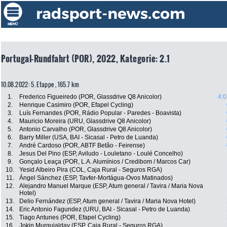
Portugal-Rundfahrt (POR), 2022, Kategorie: 2.1
10.08.2022: 5. Etappe , 165.7 km
1.
Frederico Figueiredo (POR, Glassdrive Q8 Anicolor)
4:0
2.
Henrique Casimiro (POR, Efapel Cycling)
3.
Luís Fernandes (POR, Rádio Popular - Paredes - Boavista)
4.
Mauricio Moreira (URU, Glassdrive Q8 Anicolor)
5.
Antonio Carvalho (POR, Glassdrive Q8 Anicolor)
6.
Barry Miller (USA, BAI - Sicasal - Petro de Luanda)
7.
André Cardoso (POR, ABTF Betão - Feirense)
8.
Jesus Del Pino (ESP, Aviludo - Louletano - Loulé Concelho)
9.
Gonçalo Leaça (POR, L.A. Alumínios / Credibom / Marcos Car)
10.
Yesid Albeiro Pira (COL, Caja Rural - Seguros RGA)
11.
Ángel Sánchez (ESP, Tavfer-Mortágua-Ovos Matinados)
12.
Alejandro Manuel Marque (ESP, Atum general / Tavira / Maria Nova
Hotel)
13.
Delio Fernández (ESP, Atum general / Tavira / Maria Nova Hotel)
14.
Eric Antonio Fagundez (URU, BAI - Sicasal - Petro de Luanda)
15.
Tiago Antunes (POR, Efapel Cycling)
16.
Jokin Murguialday (ESP, Caja Rural - Seguros RGA)