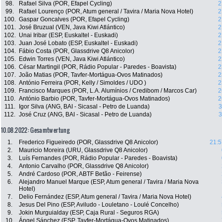
98.
Rafael Silva (POR, Efapel Cycling)
2
99.
Rafael Lourenço (POR, Atum general / Tavira / Maria Nova Hotel)
2
100.
Gaspar Goncalves (POR, Efapel Cycling)
2
101.
José Bruzual (VEN, Java Kiwi Atlántico)
2
102.
Unai Iribar (ESP, Euskaltel - Euskadi)
2
103.
Juan José Lobato (ESP, Euskaltel - Euskadi)
2
104.
Fábio Costa (POR, Glassdrive Q8 Anicolor)
2
105.
Edwin Torres (VEN, Java Kiwi Atlántico)
2
106.
César Martingil (POR, Rádio Popular - Paredes - Boavista)
2
107.
João Matias (POR, Tavfer-Mortágua-Ovos Matinados)
2
108.
António Ferreira (POR, Kelly / Simoldes / UDO )
2
109.
Francisco Marques (POR, L.A. Alumínios / Credibom / Marcos Car)
2
110.
António Barbio (POR, Tavfer-Mortágua-Ovos Matinados)
2
111.
Igor Silva (ANG, BAI - Sicasal - Petro de Luanda)
3
112.
José Cruz (ANG, BAI - Sicasal - Petro de Luanda)
3
10.08.2022: Gesamtwertung
1.
Frederico Figueiredo (POR, Glassdrive Q8 Anicolor)
21:5
2.
Mauricio Moreira (URU, Glassdrive Q8 Anicolor)
3.
Luís Fernandes (POR, Rádio Popular - Paredes - Boavista)
4.
Antonio Carvalho (POR, Glassdrive Q8 Anicolor)
5.
André Cardoso (POR, ABTF Betão - Feirense)
6.
Alejandro Manuel Marque (ESP, Atum general / Tavira / Maria Nova
Hotel)
7.
Delio Fernández (ESP, Atum general / Tavira / Maria Nova Hotel)
8.
Jesus Del Pino (ESP, Aviludo - Louletano - Loulé Concelho)
9.
Jokin Murguialday (ESP, Caja Rural - Seguros RGA)
10.
Ángel Sánchez (ESP, Tavfer-Mortágua-Ovos Matinados)