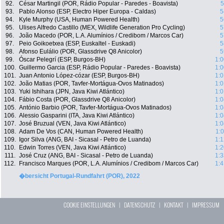
92.
César Martingil (POR, Rádio Popular - Paredes - Boavista)
5
93.
Pablo Alonso (ESP, Electro Hiper Europa - Caldas)
5
94.
Kyle Murphy (USA, Human Powered Health)
5
95.
Ulises Alfredo Castillo (MEX, Wildlife Generation Pro Cycling)
5
96.
João Macedo (POR, L.A. Alumínios / Credibom / Marcos Car)
5
97.
Peio Goikoetxea (ESP, Euskaltel - Euskadi)
5
98.
Afonso Eulálio (POR, Glassdrive Q8 Anicolor)
5
99.
Óscar Pelegrí (ESP, Burgos-BH)
1:0
100.
Guillermo Garcia (ESP, Rádio Popular - Paredes - Boavista)
1:0
101.
Juan Antonio López-cózar (ESP, Burgos-BH)
1:0
102.
João Matias (POR, Tavfer-Mortágua-Ovos Matinados)
1:0
103.
Yuki Ishihara (JPN, Java Kiwi Atlántico)
1:0
104.
Fábio Costa (POR, Glassdrive Q8 Anicolor)
1:0
105.
António Barbio (POR, Tavfer-Mortágua-Ovos Matinados)
1:0
106.
Alessio Gasparini (ITA, Java Kiwi Atlántico)
1:0
107.
José Bruzual (VEN, Java Kiwi Atlántico)
1:0
108.
Adam De Vos (CAN, Human Powered Health)
1:
109.
Igor Silva (ANG, BAI - Sicasal - Petro de Luanda)
1:1
110.
Edwin Torres (VEN, Java Kiwi Atlántico)
1:2
111.
José Cruz (ANG, BAI - Sicasal - Petro de Luanda)
1:3
112.
Francisco Marques (POR, L.A. Alumínios / Credibom / Marcos Car)
1:4
�bersicht Portugal-Rundfahrt (POR), 2022
COOKIE EINSTELLUNGEN
|
DATENSCHUTZ
|
KONTAKT
|
IMPRESSUM