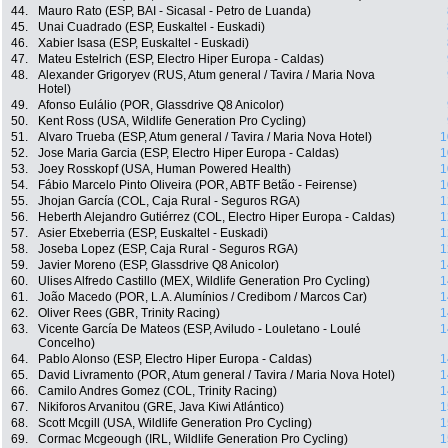
44.
Mauro Rato (ESP, BAI - Sicasal - Petro de Luanda)
45.
Unai Cuadrado (ESP, Euskaltel - Euskadi)
46.
Xabier Isasa (ESP, Euskaltel - Euskadi)
47.
Mateu Estelrich (ESP, Electro Hiper Europa - Caldas)
48.
Alexander Grigoryev (RUS, Atum general / Tavira / Maria Nova
Hotel)
49.
Afonso Eulálio (POR, Glassdrive Q8 Anicolor)
50.
Kent Ross (USA, Wildlife Generation Pro Cycling)
51.
Alvaro Trueba (ESP, Atum general / Tavira / Maria Nova Hotel)
1
52.
Jose Maria Garcia (ESP, Electro Hiper Europa - Caldas)
1
53.
Joey Rosskopf (USA, Human Powered Health)
1
54.
Fábio Marcelo Pinto Oliveira (POR, ABTF Betão - Feirense)
1
55.
Jhojan García (COL, Caja Rural - Seguros RGA)
1
56.
Heberth Alejandro Gutiérrez (COL, Electro Hiper Europa - Caldas)
1
57.
Asier Etxeberria (ESP, Euskaltel - Euskadi)
1
58.
Joseba Lopez (ESP, Caja Rural - Seguros RGA)
1
59.
Javier Moreno (ESP, Glassdrive Q8 Anicolor)
1
60.
Ulises Alfredo Castillo (MEX, Wildlife Generation Pro Cycling)
1
61.
João Macedo (POR, L.A. Alumínios / Credibom / Marcos Car)
1
62.
Oliver Rees (GBR, Trinity Racing)
1
63.
Vicente García De Mateos (ESP, Aviludo - Louletano - Loulé
1
Concelho)
64.
Pablo Alonso (ESP, Electro Hiper Europa - Caldas)
1
65.
David Livramento (POR, Atum general / Tavira / Maria Nova Hotel)
1
66.
Camilo Andres Gomez (COL, Trinity Racing)
1
67.
Nikiforos Arvanitou (GRE, Java Kiwi Atlántico)
1
68.
Scott Mcgill (USA, Wildlife Generation Pro Cycling)
1
69.
Cormac Mcgeough (IRL, Wildlife Generation Pro Cycling)
1