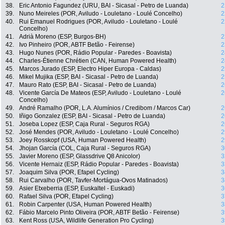
38.
Eric Antonio Fagundez (URU, BAI - Sicasal - Petro de Luanda)
2
39.
Nuno Meireles (POR, Aviludo - Louletano - Loulé Concelho)
2
40.
Rui Emanuel Rodrigues (POR, Aviludo - Louletano - Loulé
2
Concelho)
41.
Adrià Moreno (ESP, Burgos-BH)
2
42.
Ivo Pinheiro (POR, ABTF Betão - Feirense)
2
43.
Hugo Nunes (POR, Rádio Popular - Paredes - Boavista)
2
44.
Charles-Étienne Chrétien (CAN, Human Powered Health)
2
45.
Marcos Jurado (ESP, Electro Hiper Europa - Caldas)
2
46.
Mikel Mujika (ESP, BAI - Sicasal - Petro de Luanda)
2
47.
Mauro Rato (ESP, BAI - Sicasal - Petro de Luanda)
2
48.
Vicente García De Mateos (ESP, Aviludo - Louletano - Loulé
2
Concelho)
49.
André Ramalho (POR, L.A. Alumínios / Credibom / Marcos Car)
2
50.
Iñigo Gonzalez (ESP, BAI - Sicasal - Petro de Luanda)
2
51.
Joseba Lopez (ESP, Caja Rural - Seguros RGA)
2
52.
José Mendes (POR, Aviludo - Louletano - Loulé Concelho)
2
53.
Joey Rosskopf (USA, Human Powered Health)
2
54.
Jhojan García (COL, Caja Rural - Seguros RGA)
3
55.
Javier Moreno (ESP, Glassdrive Q8 Anicolor)
3
56.
Vicente Hernaiz (ESP, Rádio Popular - Paredes - Boavista)
3
57.
Joaquim Silva (POR, Efapel Cycling)
3
58.
Rui Carvalho (POR, Tavfer-Mortágua-Ovos Matinados)
3
59.
Asier Etxeberria (ESP, Euskaltel - Euskadi)
3
60.
Rafael Silva (POR, Efapel Cycling)
3
61.
Robin Carpenter (USA, Human Powered Health)
3
62.
Fábio Marcelo Pinto Oliveira (POR, ABTF Betão - Feirense)
3
63.
Kent Ross (USA, Wildlife Generation Pro Cycling)
3