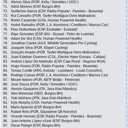
70.
Afonso Silva (POR, Kelly / Simoldes / UDO )
1
71.
Adrià Moreno (ESP, Burgos-BH)
1
72.
Guillermo Garcia (ESP, Rádio Popular - Paredes - Boavista)
1
73.
Rui Carvalho (POR, Tavfer-Mortágua-Ovos Matinados)
1
74.
Robin Carpenter (USA, Human Powered Health)
1
75.
André Ramalho (POR, L.A. Alumínios / Credibom / Marcos Car)
1
76.
Peio Goikoetxea (ESP, Euskaltel - Euskadi)
1
77.
Iñigo Gonzalez (ESP, BAI - Sicasal - Petro de Luanda)
1
78.
Adam De Vos (CAN, Human Powered Health)
1
79.
Jonathan Clarke (AUS, Wildlife Generation Pro Cycling)
1
80.
Joaquim Silva (POR, Efapel Cycling)
1
81.
Gonçalo Amado (POR, Tavfer-Mortágua-Ovos Matinados)
1
82.
Juan Esteban Guerrero (COL, Electro Hiper Europa - Caldas)
1
83.
Andoni López De Abetxuko (ESP, Caja Rural - Seguros RGA)
1
84.
Hugo Nunes (POR, Rádio Popular - Paredes - Boavista)
1
85.
Tomas Contte (ARG, Aviludo - Louletano - Loulé Concelho)
1
86.
Rodrigo Caixas (POR, L.A. Alumínios / Credibom / Marcos Car)
1
87.
Micael Isidoro (POR, ABTF Betão - Feirense)
1
88.
José Sousa (POR, Kelly / Simoldes / UDO )
1
89.
Alessio Gasparini (ITA, Java Kiwi Atlántico)
1
90.
Alex Molenaar (NED, Burgos-BH)
1
91.
Yuki Ishihara (JPN, Java Kiwi Atlántico)
1
92.
Kyle Murphy (USA, Human Powered Health)
1
93.
Mario Aparicio (ESP, Burgos-BH)
1
94.
Rafael Reis (POR, Glassdrive Q8 Anicolor)
1
95.
Vicente Hernaiz (ESP, Rádio Popular - Paredes - Boavista)
2
96.
Juan Antonio López-cózar (ESP, Burgos-BH)
2
97.
Óscar Pelegrí (ESP, Burgos-BH)
2