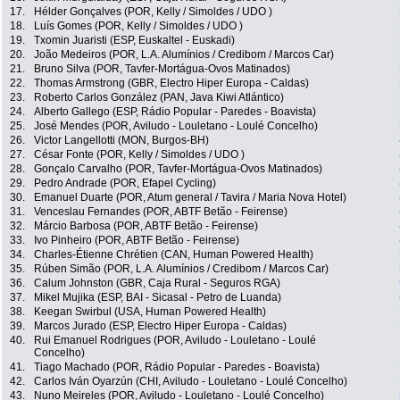
17.
Hélder Gonçalves (POR, Kelly / Simoldes / UDO )
18.
Luís Gomes (POR, Kelly / Simoldes / UDO )
19.
Txomin Juaristi (ESP, Euskaltel - Euskadi)
20.
João Medeiros (POR, L.A. Alumínios / Credibom / Marcos Car)
21.
Bruno Silva (POR, Tavfer-Mortágua-Ovos Matinados)
22.
Thomas Armstrong (GBR, Electro Hiper Europa - Caldas)
23.
Roberto Carlos González (PAN, Java Kiwi Atlántico)
24.
Alberto Gallego (ESP, Rádio Popular - Paredes - Boavista)
25.
José Mendes (POR, Aviludo - Louletano - Loulé Concelho)
26.
Victor Langellotti (MON, Burgos-BH)
27.
César Fonte (POR, Kelly / Simoldes / UDO )
28.
Gonçalo Carvalho (POR, Tavfer-Mortágua-Ovos Matinados)
29.
Pedro Andrade (POR, Efapel Cycling)
30.
Emanuel Duarte (POR, Atum general / Tavira / Maria Nova Hotel)
31.
Venceslau Fernandes (POR, ABTF Betão - Feirense)
32.
Márcio Barbosa (POR, ABTF Betão - Feirense)
33.
Ivo Pinheiro (POR, ABTF Betão - Feirense)
34.
Charles-Étienne Chrétien (CAN, Human Powered Health)
35.
Rúben Simão (POR, L.A. Alumínios / Credibom / Marcos Car)
36.
Calum Johnston (GBR, Caja Rural - Seguros RGA)
37.
Mikel Mujika (ESP, BAI - Sicasal - Petro de Luanda)
38.
Keegan Swirbul (USA, Human Powered Health)
39.
Marcos Jurado (ESP, Electro Hiper Europa - Caldas)
40.
Rui Emanuel Rodrigues (POR, Aviludo - Louletano - Loulé
Concelho)
41.
Tiago Machado (POR, Rádio Popular - Paredes - Boavista)
42.
Carlos Iván Oyarzún (CHI, Aviludo - Louletano - Loulé Concelho)
43.
Nuno Meireles (POR, Aviludo - Louletano - Loulé Concelho)