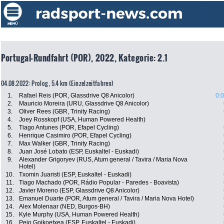
Portugal-Rundfahrt (POR), 2022, Kategorie: 2.1
04.08.2022: Prolog , 5.4 km (Einzelzeitfahren)
1.
Rafael Reis (POR, Glassdrive Q8 Anicolor)
0:
2.
Mauricio Moreira (URU, Glassdrive Q8 Anicolor)
3.
Oliver Rees (GBR, Trinity Racing)
4.
Joey Rosskopf (USA, Human Powered Health)
5.
Tiago Antunes (POR, Efapel Cycling)
6.
Henrique Casimiro (POR, Efapel Cycling)
7.
Max Walker (GBR, Trinity Racing)
8.
Juan José Lobato (ESP, Euskaltel - Euskadi)
9.
Alexander Grigoryev (RUS, Atum general / Tavira / Maria Nova
Hotel)
10.
Txomin Juaristi (ESP, Euskaltel - Euskadi)
11.
Tiago Machado (POR, Rádio Popular - Paredes - Boavista)
12.
Javier Moreno (ESP, Glassdrive Q8 Anicolor)
13.
Emanuel Duarte (POR, Atum general / Tavira / Maria Nova Hotel)
14.
Alex Molenaar (NED, Burgos-BH)
15.
Kyle Murphy (USA, Human Powered Health)
16.
Peio Goikoetxea (ESP, Euskaltel - Euskadi)