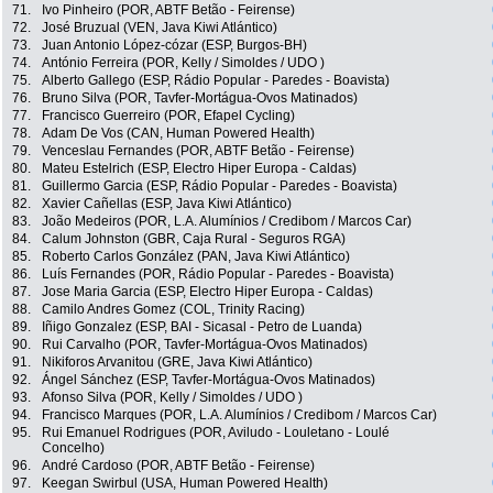
71.
Ivo Pinheiro (POR, ABTF Betão - Feirense)
72.
José Bruzual (VEN, Java Kiwi Atlántico)
73.
Juan Antonio López-cózar (ESP, Burgos-BH)
74.
António Ferreira (POR, Kelly / Simoldes / UDO )
75.
Alberto Gallego (ESP, Rádio Popular - Paredes - Boavista)
76.
Bruno Silva (POR, Tavfer-Mortágua-Ovos Matinados)
77.
Francisco Guerreiro (POR, Efapel Cycling)
78.
Adam De Vos (CAN, Human Powered Health)
79.
Venceslau Fernandes (POR, ABTF Betão - Feirense)
80.
Mateu Estelrich (ESP, Electro Hiper Europa - Caldas)
81.
Guillermo Garcia (ESP, Rádio Popular - Paredes - Boavista)
82.
Xavier Cañellas (ESP, Java Kiwi Atlántico)
83.
João Medeiros (POR, L.A. Alumínios / Credibom / Marcos Car)
84.
Calum Johnston (GBR, Caja Rural - Seguros RGA)
85.
Roberto Carlos González (PAN, Java Kiwi Atlántico)
86.
Luís Fernandes (POR, Rádio Popular - Paredes - Boavista)
87.
Jose Maria Garcia (ESP, Electro Hiper Europa - Caldas)
88.
Camilo Andres Gomez (COL, Trinity Racing)
89.
Iñigo Gonzalez (ESP, BAI - Sicasal - Petro de Luanda)
90.
Rui Carvalho (POR, Tavfer-Mortágua-Ovos Matinados)
91.
Nikiforos Arvanitou (GRE, Java Kiwi Atlántico)
92.
Ángel Sánchez (ESP, Tavfer-Mortágua-Ovos Matinados)
93.
Afonso Silva (POR, Kelly / Simoldes / UDO )
94.
Francisco Marques (POR, L.A. Alumínios / Credibom / Marcos Car)
95.
Rui Emanuel Rodrigues (POR, Aviludo - Louletano - Loulé
Concelho)
96.
André Cardoso (POR, ABTF Betão - Feirense)
97.
Keegan Swirbul (USA, Human Powered Health)