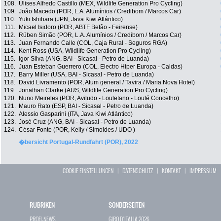
108.
Ulises Alfredo Castillo (MEX, Wildlife Generation Pro Cycling)
109.
João Macedo (POR, L.A. Alumínios / Credibom / Marcos Car)
110.
Yuki Ishihara (JPN, Java Kiwi Atlántico)
111.
Micael Isidoro (POR, ABTF Betão - Feirense)
112.
Rúben Simão (POR, L.A. Alumínios / Credibom / Marcos Car)
113.
Juan Fernando Calle (COL, Caja Rural - Seguros RGA)
114.
Kent Ross (USA, Wildlife Generation Pro Cycling)
115.
Igor Silva (ANG, BAI - Sicasal - Petro de Luanda)
116.
Juan Esteban Guerrero (COL, Electro Hiper Europa - Caldas)
117.
Barry Miller (USA, BAI - Sicasal - Petro de Luanda)
118.
David Livramento (POR, Atum general / Tavira / Maria Nova Hotel)
119.
Jonathan Clarke (AUS, Wildlife Generation Pro Cycling)
120.
Nuno Meireles (POR, Aviludo - Louletano - Loulé Concelho)
121.
Mauro Rato (ESP, BAI - Sicasal - Petro de Luanda)
122.
Alessio Gasparini (ITA, Java Kiwi Atlántico)
123.
José Cruz (ANG, BAI - Sicasal - Petro de Luanda)
124.
César Fonte (POR, Kelly / Simoldes / UDO )
�bersicht Portugal-Rundfahrt (POR), 2022
COOKIE EINSTELLUNGEN
|
DATENSCHUTZ
|
KONTAKT
|
IMPRESSUM
RUBRIKEN
SONDERSEITEN
PROFI-NEWS
GIRO D`ITALIA 2026