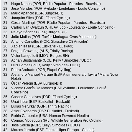
17.
Hugo Nunes (POR, Rádio Popular - Paredes - Boavista)
18.
José Mendes (POR, Aviludo - Louletano - Loulé Concelho)
19.
Mario Aparicio (ESP, Burgos-BH)
20.
Joaquim Silva (POR, Efapel Cycling)
21.
César Martingil (POR, Rádio Popular - Paredes - Boavista)
22.
Carlos Iván Oyarzún (CHI, Aviludo - Louletano - Loulé Concelho)
23.
Pelayo Sánchez (ESP, Burgos-BH)
24.
João Matias (POR, Tavfer-Mortágua-Ovos Matinados)
25.
Antonio Carvalho (POR, Glassdrive Q8 Anicolor)
26.
Xabier Isasa (ESP, Euskaltel - Euskadi)
27.
Fergus Browning (AUS, Trinity Racing)
28.
Victor Langellotti (MON, Burgos-BH)
29.
Adrián Bustamante (COL, Kelly / Simoldes / UDO )
30.
Luís Gomes (POR, Kelly / Simoldes / UDO )
31.
Pedro Andrade (POR, Efapel Cycling)
32.
Alejandro Manuel Marque (ESP, Atum general / Tavira / Maria Nova
Hotel)
33.
Óscar Pelegrí (ESP, Burgos-BH)
34.
Vicente García De Mateos (ESP, Aviludo - Louletano - Loulé
Concelho)
35.
Gaspar Goncalves (POR, Efapel Cycling)
36.
Unai Iribar (ESP, Euskaltel - Euskadi)
37.
Lukas Nerurkar (GBR, Trinity Racing)
38.
Asier Etxeberria (ESP, Euskaltel - Euskadi)
39.
Robin Carpenter (USA, Human Powered Health)
40.
Cormac Mcgeough (IRL, Wildlife Generation Pro Cycling)
41.
José Sousa (POR, Kelly / Simoldes / UDO )
42.
Marcos Jurado (ESP, Electro Hiper Europa - Caldas)