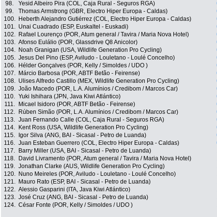
98.
Yesid Albeiro Pira (COL, Caja Rural - Seguros RGA)
99.
Thomas Armstrong (GBR, Electro Hiper Europa - Caldas)
100.
Heberth Alejandro Gutiérrez (COL, Electro Hiper Europa - Caldas)
101.
Unai Cuadrado (ESP, Euskaltel - Euskadi)
102.
Rafael Lourenço (POR, Atum general / Tavira / Maria Nova Hotel)
103.
Afonso Eulálio (POR, Glassdrive Q8 Anicolor)
104.
Noah Granigan (USA, Wildlife Generation Pro Cycling)
105.
Jesus Del Pino (ESP, Aviludo - Louletano - Loulé Concelho)
106.
Hélder Gonçalves (POR, Kelly / Simoldes / UDO )
107.
Márcio Barbosa (POR, ABTF Betão - Feirense)
108.
Ulises Alfredo Castillo (MEX, Wildlife Generation Pro Cycling)
109.
João Macedo (POR, L.A. Alumínios / Credibom / Marcos Car)
110.
Yuki Ishihara (JPN, Java Kiwi Atlántico)
111.
Micael Isidoro (POR, ABTF Betão - Feirense)
112.
Rúben Simão (POR, L.A. Alumínios / Credibom / Marcos Car)
113.
Juan Fernando Calle (COL, Caja Rural - Seguros RGA)
114.
Kent Ross (USA, Wildlife Generation Pro Cycling)
115.
Igor Silva (ANG, BAI - Sicasal - Petro de Luanda)
116.
Juan Esteban Guerrero (COL, Electro Hiper Europa - Caldas)
117.
Barry Miller (USA, BAI - Sicasal - Petro de Luanda)
118.
David Livramento (POR, Atum general / Tavira / Maria Nova Hotel)
119.
Jonathan Clarke (AUS, Wildlife Generation Pro Cycling)
120.
Nuno Meireles (POR, Aviludo - Louletano - Loulé Concelho)
121.
Mauro Rato (ESP, BAI - Sicasal - Petro de Luanda)
122.
Alessio Gasparini (ITA, Java Kiwi Atlántico)
123.
José Cruz (ANG, BAI - Sicasal - Petro de Luanda)
124.
César Fonte (POR, Kelly / Simoldes / UDO )