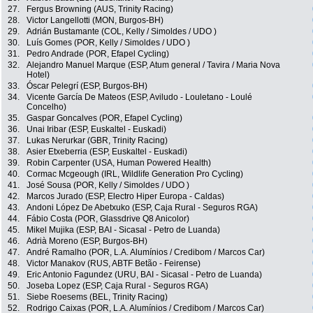
27.
Fergus Browning (AUS, Trinity Racing)
28.
Victor Langellotti (MON, Burgos-BH)
29.
Adrián Bustamante (COL, Kelly / Simoldes / UDO )
30.
Luís Gomes (POR, Kelly / Simoldes / UDO )
31.
Pedro Andrade (POR, Efapel Cycling)
32.
Alejandro Manuel Marque (ESP, Atum general / Tavira / Maria Nova
Hotel)
33.
Óscar Pelegrí (ESP, Burgos-BH)
34.
Vicente García De Mateos (ESP, Aviludo - Louletano - Loulé
Concelho)
35.
Gaspar Goncalves (POR, Efapel Cycling)
36.
Unai Iribar (ESP, Euskaltel - Euskadi)
37.
Lukas Nerurkar (GBR, Trinity Racing)
38.
Asier Etxeberria (ESP, Euskaltel - Euskadi)
39.
Robin Carpenter (USA, Human Powered Health)
40.
Cormac Mcgeough (IRL, Wildlife Generation Pro Cycling)
41.
José Sousa (POR, Kelly / Simoldes / UDO )
42.
Marcos Jurado (ESP, Electro Hiper Europa - Caldas)
43.
Andoni López De Abetxuko (ESP, Caja Rural - Seguros RGA)
44.
Fábio Costa (POR, Glassdrive Q8 Anicolor)
45.
Mikel Mujika (ESP, BAI - Sicasal - Petro de Luanda)
46.
Adrià Moreno (ESP, Burgos-BH)
47.
André Ramalho (POR, L.A. Alumínios / Credibom / Marcos Car)
48.
Victor Manakov (RUS, ABTF Betão - Feirense)
49.
Eric Antonio Fagundez (URU, BAI - Sicasal - Petro de Luanda)
50.
Joseba Lopez (ESP, Caja Rural - Seguros RGA)
51.
Siebe Roesems (BEL, Trinity Racing)
52.
Rodrigo Caixas (POR, L.A. Alumínios / Credibom / Marcos Car)