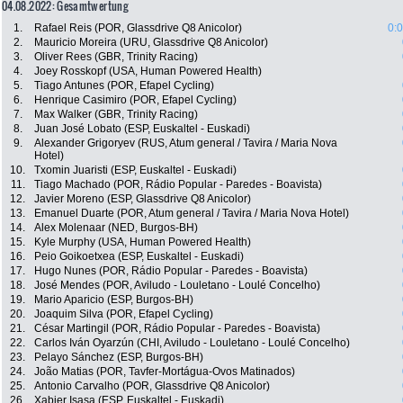
04.08.2022: Gesamtwertung
1.
Rafael Reis (POR, Glassdrive Q8 Anicolor)
0:
2.
Mauricio Moreira (URU, Glassdrive Q8 Anicolor)
3.
Oliver Rees (GBR, Trinity Racing)
4.
Joey Rosskopf (USA, Human Powered Health)
5.
Tiago Antunes (POR, Efapel Cycling)
6.
Henrique Casimiro (POR, Efapel Cycling)
7.
Max Walker (GBR, Trinity Racing)
8.
Juan José Lobato (ESP, Euskaltel - Euskadi)
9.
Alexander Grigoryev (RUS, Atum general / Tavira / Maria Nova
Hotel)
10.
Txomin Juaristi (ESP, Euskaltel - Euskadi)
11.
Tiago Machado (POR, Rádio Popular - Paredes - Boavista)
12.
Javier Moreno (ESP, Glassdrive Q8 Anicolor)
13.
Emanuel Duarte (POR, Atum general / Tavira / Maria Nova Hotel)
14.
Alex Molenaar (NED, Burgos-BH)
15.
Kyle Murphy (USA, Human Powered Health)
16.
Peio Goikoetxea (ESP, Euskaltel - Euskadi)
17.
Hugo Nunes (POR, Rádio Popular - Paredes - Boavista)
18.
José Mendes (POR, Aviludo - Louletano - Loulé Concelho)
19.
Mario Aparicio (ESP, Burgos-BH)
20.
Joaquim Silva (POR, Efapel Cycling)
21.
César Martingil (POR, Rádio Popular - Paredes - Boavista)
22.
Carlos Iván Oyarzún (CHI, Aviludo - Louletano - Loulé Concelho)
23.
Pelayo Sánchez (ESP, Burgos-BH)
24.
João Matias (POR, Tavfer-Mortágua-Ovos Matinados)
25.
Antonio Carvalho (POR, Glassdrive Q8 Anicolor)
26.
Xabier Isasa (ESP, Euskaltel - Euskadi)