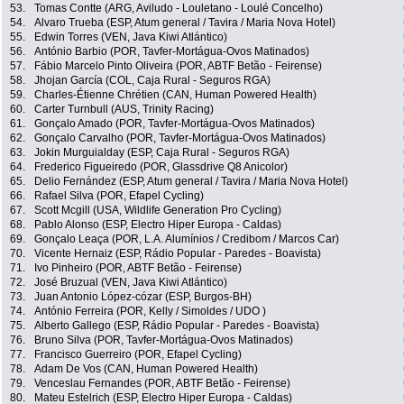
53.
Tomas Contte (ARG, Aviludo - Louletano - Loulé Concelho)
54.
Alvaro Trueba (ESP, Atum general / Tavira / Maria Nova Hotel)
55.
Edwin Torres (VEN, Java Kiwi Atlántico)
56.
António Barbio (POR, Tavfer-Mortágua-Ovos Matinados)
57.
Fábio Marcelo Pinto Oliveira (POR, ABTF Betão - Feirense)
58.
Jhojan García (COL, Caja Rural - Seguros RGA)
59.
Charles-Étienne Chrétien (CAN, Human Powered Health)
60.
Carter Turnbull (AUS, Trinity Racing)
61.
Gonçalo Amado (POR, Tavfer-Mortágua-Ovos Matinados)
62.
Gonçalo Carvalho (POR, Tavfer-Mortágua-Ovos Matinados)
63.
Jokin Murguialday (ESP, Caja Rural - Seguros RGA)
64.
Frederico Figueiredo (POR, Glassdrive Q8 Anicolor)
65.
Delio Fernández (ESP, Atum general / Tavira / Maria Nova Hotel)
66.
Rafael Silva (POR, Efapel Cycling)
67.
Scott Mcgill (USA, Wildlife Generation Pro Cycling)
68.
Pablo Alonso (ESP, Electro Hiper Europa - Caldas)
69.
Gonçalo Leaça (POR, L.A. Alumínios / Credibom / Marcos Car)
70.
Vicente Hernaiz (ESP, Rádio Popular - Paredes - Boavista)
71.
Ivo Pinheiro (POR, ABTF Betão - Feirense)
72.
José Bruzual (VEN, Java Kiwi Atlántico)
73.
Juan Antonio López-cózar (ESP, Burgos-BH)
74.
António Ferreira (POR, Kelly / Simoldes / UDO )
75.
Alberto Gallego (ESP, Rádio Popular - Paredes - Boavista)
76.
Bruno Silva (POR, Tavfer-Mortágua-Ovos Matinados)
77.
Francisco Guerreiro (POR, Efapel Cycling)
78.
Adam De Vos (CAN, Human Powered Health)
79.
Venceslau Fernandes (POR, ABTF Betão - Feirense)
80.
Mateu Estelrich (ESP, Electro Hiper Europa - Caldas)