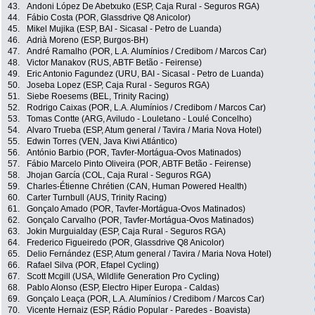
43.
Andoni López De Abetxuko (ESP, Caja Rural - Seguros RGA)
44.
Fábio Costa (POR, Glassdrive Q8 Anicolor)
45.
Mikel Mujika (ESP, BAI - Sicasal - Petro de Luanda)
46.
Adrià Moreno (ESP, Burgos-BH)
47.
André Ramalho (POR, L.A. Alumínios / Credibom / Marcos Car)
48.
Victor Manakov (RUS, ABTF Betão - Feirense)
49.
Eric Antonio Fagundez (URU, BAI - Sicasal - Petro de Luanda)
50.
Joseba Lopez (ESP, Caja Rural - Seguros RGA)
51.
Siebe Roesems (BEL, Trinity Racing)
52.
Rodrigo Caixas (POR, L.A. Alumínios / Credibom / Marcos Car)
53.
Tomas Contte (ARG, Aviludo - Louletano - Loulé Concelho)
54.
Alvaro Trueba (ESP, Atum general / Tavira / Maria Nova Hotel)
55.
Edwin Torres (VEN, Java Kiwi Atlántico)
56.
António Barbio (POR, Tavfer-Mortágua-Ovos Matinados)
57.
Fábio Marcelo Pinto Oliveira (POR, ABTF Betão - Feirense)
58.
Jhojan García (COL, Caja Rural - Seguros RGA)
59.
Charles-Étienne Chrétien (CAN, Human Powered Health)
60.
Carter Turnbull (AUS, Trinity Racing)
61.
Gonçalo Amado (POR, Tavfer-Mortágua-Ovos Matinados)
62.
Gonçalo Carvalho (POR, Tavfer-Mortágua-Ovos Matinados)
63.
Jokin Murguialday (ESP, Caja Rural - Seguros RGA)
64.
Frederico Figueiredo (POR, Glassdrive Q8 Anicolor)
65.
Delio Fernández (ESP, Atum general / Tavira / Maria Nova Hotel)
66.
Rafael Silva (POR, Efapel Cycling)
67.
Scott Mcgill (USA, Wildlife Generation Pro Cycling)
68.
Pablo Alonso (ESP, Electro Hiper Europa - Caldas)
69.
Gonçalo Leaça (POR, L.A. Alumínios / Credibom / Marcos Car)
70.
Vicente Hernaiz (ESP, Rádio Popular - Paredes - Boavista)