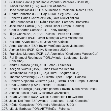
81.
Guillermo Garcia (ESP, Rádio Popular - Paredes - Boavista)
82.
Xavier Cañellas (ESP, Java Kiwi Atlántico)
83.
João Medeiros (POR, L.A. Alumínios / Credibom / Marcos Car)
84.
Calum Johnston (GBR, Caja Rural - Seguros RGA)
85.
Roberto Carlos González (PAN, Java Kiwi Atlántico)
86.
Luís Fernandes (POR, Rádio Popular - Paredes - Boavista)
87.
Jose Maria Garcia (ESP, Electro Hiper Europa - Caldas)
88.
Camilo Andres Gomez (COL, Trinity Racing)
89.
Iñigo Gonzalez (ESP, BAI - Sicasal - Petro de Luanda)
90.
Rui Carvalho (POR, Tavfer-Mortágua-Ovos Matinados)
91.
Nikiforos Arvanitou (GRE, Java Kiwi Atlántico)
92.
Ángel Sánchez (ESP, Tavfer-Mortágua-Ovos Matinados)
93.
Afonso Silva (POR, Kelly / Simoldes / UDO )
94.
Francisco Marques (POR, L.A. Alumínios / Credibom / Marcos Car)
95.
Rui Emanuel Rodrigues (POR, Aviludo - Louletano - Loulé
Concelho)
96.
André Cardoso (POR, ABTF Betão - Feirense)
97.
Keegan Swirbul (USA, Human Powered Health)
98.
Yesid Albeiro Pira (COL, Caja Rural - Seguros RGA)
99.
Thomas Armstrong (GBR, Electro Hiper Europa - Caldas)
100.
Heberth Alejandro Gutiérrez (COL, Electro Hiper Europa - Caldas)
101.
Unai Cuadrado (ESP, Euskaltel - Euskadi)
102.
Rafael Lourenço (POR, Atum general / Tavira / Maria Nova Hotel)
103.
Afonso Eulálio (POR, Glassdrive Q8 Anicolor)
104.
Noah Granigan (USA, Wildlife Generation Pro Cycling)
105.
Jesus Del Pino (ESP, Aviludo - Louletano - Loulé Concelho)
106.
Hélder Gonçalves (POR, Kelly / Simoldes / UDO )
107.
Márcio Barbosa (POR, ABTF Betão - Feirense)