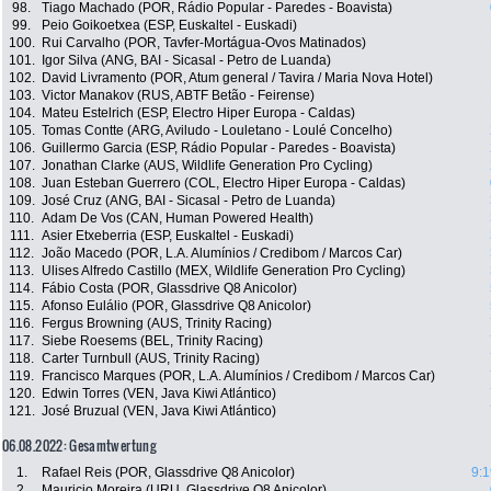
98.
Tiago Machado (POR, Rádio Popular - Paredes - Boavista)
99.
Peio Goikoetxea (ESP, Euskaltel - Euskadi)
100.
Rui Carvalho (POR, Tavfer-Mortágua-Ovos Matinados)
101.
Igor Silva (ANG, BAI - Sicasal - Petro de Luanda)
102.
David Livramento (POR, Atum general / Tavira / Maria Nova Hotel)
103.
Victor Manakov (RUS, ABTF Betão - Feirense)
104.
Mateu Estelrich (ESP, Electro Hiper Europa - Caldas)
105.
Tomas Contte (ARG, Aviludo - Louletano - Loulé Concelho)
106.
Guillermo Garcia (ESP, Rádio Popular - Paredes - Boavista)
107.
Jonathan Clarke (AUS, Wildlife Generation Pro Cycling)
108.
Juan Esteban Guerrero (COL, Electro Hiper Europa - Caldas)
109.
José Cruz (ANG, BAI - Sicasal - Petro de Luanda)
110.
Adam De Vos (CAN, Human Powered Health)
111.
Asier Etxeberria (ESP, Euskaltel - Euskadi)
112.
João Macedo (POR, L.A. Alumínios / Credibom / Marcos Car)
113.
Ulises Alfredo Castillo (MEX, Wildlife Generation Pro Cycling)
114.
Fábio Costa (POR, Glassdrive Q8 Anicolor)
115.
Afonso Eulálio (POR, Glassdrive Q8 Anicolor)
116.
Fergus Browning (AUS, Trinity Racing)
117.
Siebe Roesems (BEL, Trinity Racing)
118.
Carter Turnbull (AUS, Trinity Racing)
119.
Francisco Marques (POR, L.A. Alumínios / Credibom / Marcos Car)
120.
Edwin Torres (VEN, Java Kiwi Atlántico)
121.
José Bruzual (VEN, Java Kiwi Atlántico)
06.08.2022: Gesamtwertung
1.
Rafael Reis (POR, Glassdrive Q8 Anicolor)
9:1
2.
Mauricio Moreira (URU, Glassdrive Q8 Anicolor)