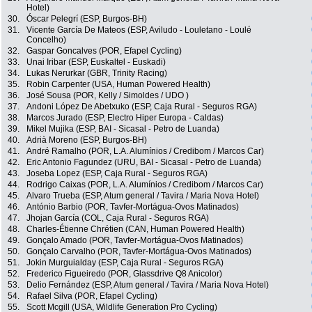
Hotel)
30.
Óscar Pelegrí (ESP, Burgos-BH)
31.
Vicente García De Mateos (ESP, Aviludo - Louletano - Loulé
Concelho)
32.
Gaspar Goncalves (POR, Efapel Cycling)
33.
Unai Iribar (ESP, Euskaltel - Euskadi)
34.
Lukas Nerurkar (GBR, Trinity Racing)
35.
Robin Carpenter (USA, Human Powered Health)
36.
José Sousa (POR, Kelly / Simoldes / UDO )
37.
Andoni López De Abetxuko (ESP, Caja Rural - Seguros RGA)
38.
Marcos Jurado (ESP, Electro Hiper Europa - Caldas)
39.
Mikel Mujika (ESP, BAI - Sicasal - Petro de Luanda)
40.
Adrià Moreno (ESP, Burgos-BH)
41.
André Ramalho (POR, L.A. Alumínios / Credibom / Marcos Car)
42.
Eric Antonio Fagundez (URU, BAI - Sicasal - Petro de Luanda)
43.
Joseba Lopez (ESP, Caja Rural - Seguros RGA)
44.
Rodrigo Caixas (POR, L.A. Alumínios / Credibom / Marcos Car)
45.
Alvaro Trueba (ESP, Atum general / Tavira / Maria Nova Hotel)
46.
António Barbio (POR, Tavfer-Mortágua-Ovos Matinados)
47.
Jhojan García (COL, Caja Rural - Seguros RGA)
48.
Charles-Étienne Chrétien (CAN, Human Powered Health)
49.
Gonçalo Amado (POR, Tavfer-Mortágua-Ovos Matinados)
50.
Gonçalo Carvalho (POR, Tavfer-Mortágua-Ovos Matinados)
51.
Jokin Murguialday (ESP, Caja Rural - Seguros RGA)
52.
Frederico Figueiredo (POR, Glassdrive Q8 Anicolor)
53.
Delio Fernández (ESP, Atum general / Tavira / Maria Nova Hotel)
54.
Rafael Silva (POR, Efapel Cycling)
55.
Scott Mcgill (USA, Wildlife Generation Pro Cycling)