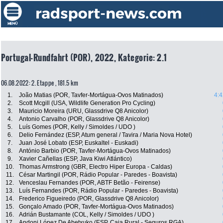
Portugal-Rundfahrt (POR), 2022, Kategorie: 2.1
06.08.2022: 2. Etappe , 181.5 km
1.
João Matias (POR, Tavfer-Mortágua-Ovos Matinados)
4:4
2.
Scott Mcgill (USA, Wildlife Generation Pro Cycling)
3.
Mauricio Moreira (URU, Glassdrive Q8 Anicolor)
4.
Antonio Carvalho (POR, Glassdrive Q8 Anicolor)
5.
Luís Gomes (POR, Kelly / Simoldes / UDO )
6.
Delio Fernández (ESP, Atum general / Tavira / Maria Nova Hotel)
7.
Juan José Lobato (ESP, Euskaltel - Euskadi)
8.
António Barbio (POR, Tavfer-Mortágua-Ovos Matinados)
9.
Xavier Cañellas (ESP, Java Kiwi Atlántico)
10.
Thomas Armstrong (GBR, Electro Hiper Europa - Caldas)
11.
César Martingil (POR, Rádio Popular - Paredes - Boavista)
12.
Venceslau Fernandes (POR, ABTF Betão - Feirense)
13.
Luís Fernandes (POR, Rádio Popular - Paredes - Boavista)
14.
Frederico Figueiredo (POR, Glassdrive Q8 Anicolor)
15.
Gonçalo Amado (POR, Tavfer-Mortágua-Ovos Matinados)
16.
Adrián Bustamante (COL, Kelly / Simoldes / UDO )
17.
Andoni López De Abetxuko (ESP, Caja Rural - Seguros RGA)