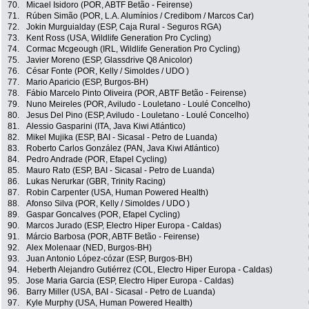
70.
Micael Isidoro (POR, ABTF Betão - Feirense)
71.
Rúben Simão (POR, L.A. Alumínios / Credibom / Marcos Car)
72.
Jokin Murguialday (ESP, Caja Rural - Seguros RGA)
73.
Kent Ross (USA, Wildlife Generation Pro Cycling)
74.
Cormac Mcgeough (IRL, Wildlife Generation Pro Cycling)
75.
Javier Moreno (ESP, Glassdrive Q8 Anicolor)
76.
César Fonte (POR, Kelly / Simoldes / UDO )
77.
Mario Aparicio (ESP, Burgos-BH)
78.
Fábio Marcelo Pinto Oliveira (POR, ABTF Betão - Feirense)
79.
Nuno Meireles (POR, Aviludo - Louletano - Loulé Concelho)
80.
Jesus Del Pino (ESP, Aviludo - Louletano - Loulé Concelho)
81.
Alessio Gasparini (ITA, Java Kiwi Atlántico)
82.
Mikel Mujika (ESP, BAI - Sicasal - Petro de Luanda)
83.
Roberto Carlos González (PAN, Java Kiwi Atlántico)
84.
Pedro Andrade (POR, Efapel Cycling)
85.
Mauro Rato (ESP, BAI - Sicasal - Petro de Luanda)
86.
Lukas Nerurkar (GBR, Trinity Racing)
87.
Robin Carpenter (USA, Human Powered Health)
88.
Afonso Silva (POR, Kelly / Simoldes / UDO )
89.
Gaspar Goncalves (POR, Efapel Cycling)
90.
Marcos Jurado (ESP, Electro Hiper Europa - Caldas)
91.
Márcio Barbosa (POR, ABTF Betão - Feirense)
92.
Alex Molenaar (NED, Burgos-BH)
93.
Juan Antonio López-cózar (ESP, Burgos-BH)
94.
Heberth Alejandro Gutiérrez (COL, Electro Hiper Europa - Caldas)
95.
Jose Maria Garcia (ESP, Electro Hiper Europa - Caldas)
96.
Barry Miller (USA, BAI - Sicasal - Petro de Luanda)
97.
Kyle Murphy (USA, Human Powered Health)