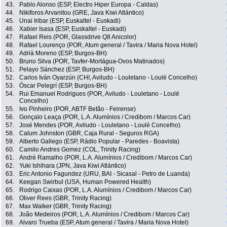
43.
Pablo Alonso (ESP, Electro Hiper Europa - Caldas)
44.
Nikiforos Arvanitou (GRE, Java Kiwi Atlántico)
45.
Unai Iribar (ESP, Euskaltel - Euskadi)
46.
Xabier Isasa (ESP, Euskaltel - Euskadi)
47.
Rafael Reis (POR, Glassdrive Q8 Anicolor)
48.
Rafael Lourenço (POR, Atum general / Tavira / Maria Nova Hotel)
49.
Adrià Moreno (ESP, Burgos-BH)
50.
Bruno Silva (POR, Tavfer-Mortágua-Ovos Matinados)
51.
Pelayo Sánchez (ESP, Burgos-BH)
52.
Carlos Iván Oyarzún (CHI, Aviludo - Louletano - Loulé Concelho)
53.
Óscar Pelegrí (ESP, Burgos-BH)
54.
Rui Emanuel Rodrigues (POR, Aviludo - Louletano - Loulé
Concelho)
55.
Ivo Pinheiro (POR, ABTF Betão - Feirense)
56.
Gonçalo Leaça (POR, L.A. Alumínios / Credibom / Marcos Car)
57.
José Mendes (POR, Aviludo - Louletano - Loulé Concelho)
58.
Calum Johnston (GBR, Caja Rural - Seguros RGA)
59.
Alberto Gallego (ESP, Rádio Popular - Paredes - Boavista)
60.
Camilo Andres Gomez (COL, Trinity Racing)
61.
André Ramalho (POR, L.A. Alumínios / Credibom / Marcos Car)
62.
Yuki Ishihara (JPN, Java Kiwi Atlántico)
63.
Eric Antonio Fagundez (URU, BAI - Sicasal - Petro de Luanda)
64.
Keegan Swirbul (USA, Human Powered Health)
65.
Rodrigo Caixas (POR, L.A. Alumínios / Credibom / Marcos Car)
66.
Oliver Rees (GBR, Trinity Racing)
67.
Max Walker (GBR, Trinity Racing)
68.
João Medeiros (POR, L.A. Alumínios / Credibom / Marcos Car)
69.
Alvaro Trueba (ESP, Atum general / Tavira / Maria Nova Hotel)