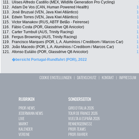
111.
Ulises Alfredo Castillo (MEX, Wildlife Generation Pro Cycling)
112.
Adam De Vos (CAN, Human Powered Health)
1
113.
José Bruzual (VEN, Java Kiwi Atlántico)
1
114.
Edwin Torres (VEN, Java Kiwi Atlántico)
1
115.
Victor Manakov (RUS, ABTF Betão - Feirense)
1
116.
Fábio Costa (POR, Glassdrive Q8 Anicolor)
1
117.
Carter Turnbull (AUS, Trinity Racing)
1
118.
Fergus Browning (AUS, Trinity Racing)
1
119.
Francisco Marques (POR, L.A. Alumínios / Credibom / Marcos Car)
1
120.
João Macedo (POR, L.A. Alumínios / Credibom / Marcos Car)
1
121.
Afonso Eulálio (POR, Glassdrive Q8 Anicolor)
1
�bersicht Portugal-Rundfahrt (POR), 2022
COOKIE EINSTELLUNGEN
|
DATENSCHUTZ
|
KONTAKT
|
IMPRESSUM
RUBRIKEN
SONDERSEITEN
PROFI-NEWS
GIRO D`ITALIA 2026
JEDERMANN-NEWS
TOUR DE FRANCE 2026
LIVE
VUELTA A ESPAÑA 2026
MARKT
RENNERGEBNISSE
KALENDER
PROFI-TEAMS
VEREINE
PROFI-FAHRER