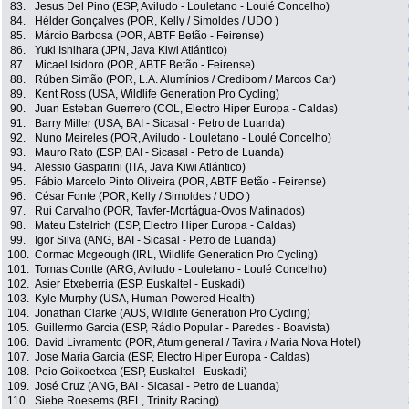
83.
Jesus Del Pino (ESP, Aviludo - Louletano - Loulé Concelho)
84.
Hélder Gonçalves (POR, Kelly / Simoldes / UDO )
85.
Márcio Barbosa (POR, ABTF Betão - Feirense)
86.
Yuki Ishihara (JPN, Java Kiwi Atlántico)
87.
Micael Isidoro (POR, ABTF Betão - Feirense)
88.
Rúben Simão (POR, L.A. Alumínios / Credibom / Marcos Car)
89.
Kent Ross (USA, Wildlife Generation Pro Cycling)
90.
Juan Esteban Guerrero (COL, Electro Hiper Europa - Caldas)
91.
Barry Miller (USA, BAI - Sicasal - Petro de Luanda)
92.
Nuno Meireles (POR, Aviludo - Louletano - Loulé Concelho)
93.
Mauro Rato (ESP, BAI - Sicasal - Petro de Luanda)
94.
Alessio Gasparini (ITA, Java Kiwi Atlántico)
95.
Fábio Marcelo Pinto Oliveira (POR, ABTF Betão - Feirense)
96.
César Fonte (POR, Kelly / Simoldes / UDO )
97.
Rui Carvalho (POR, Tavfer-Mortágua-Ovos Matinados)
98.
Mateu Estelrich (ESP, Electro Hiper Europa - Caldas)
99.
Igor Silva (ANG, BAI - Sicasal - Petro de Luanda)
100.
Cormac Mcgeough (IRL, Wildlife Generation Pro Cycling)
101.
Tomas Contte (ARG, Aviludo - Louletano - Loulé Concelho)
102.
Asier Etxeberria (ESP, Euskaltel - Euskadi)
103.
Kyle Murphy (USA, Human Powered Health)
104.
Jonathan Clarke (AUS, Wildlife Generation Pro Cycling)
105.
Guillermo Garcia (ESP, Rádio Popular - Paredes - Boavista)
106.
David Livramento (POR, Atum general / Tavira / Maria Nova Hotel)
107.
Jose Maria Garcia (ESP, Electro Hiper Europa - Caldas)
108.
Peio Goikoetxea (ESP, Euskaltel - Euskadi)
109.
José Cruz (ANG, BAI - Sicasal - Petro de Luanda)
110.
Siebe Roesems (BEL, Trinity Racing)