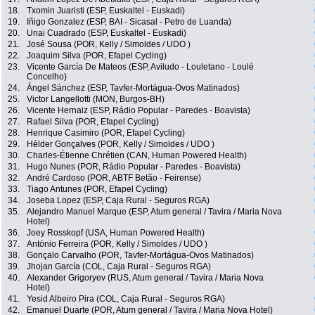
18.
Txomin Juaristi (ESP, Euskaltel - Euskadi)
19.
Iñigo Gonzalez (ESP, BAI - Sicasal - Petro de Luanda)
20.
Unai Cuadrado (ESP, Euskaltel - Euskadi)
21.
José Sousa (POR, Kelly / Simoldes / UDO )
22.
Joaquim Silva (POR, Efapel Cycling)
23.
Vicente García De Mateos (ESP, Aviludo - Louletano - Loulé
Concelho)
24.
Ángel Sánchez (ESP, Tavfer-Mortágua-Ovos Matinados)
25.
Victor Langellotti (MON, Burgos-BH)
26.
Vicente Hernaiz (ESP, Rádio Popular - Paredes - Boavista)
27.
Rafael Silva (POR, Efapel Cycling)
28.
Henrique Casimiro (POR, Efapel Cycling)
29.
Hélder Gonçalves (POR, Kelly / Simoldes / UDO )
30.
Charles-Étienne Chrétien (CAN, Human Powered Health)
31.
Hugo Nunes (POR, Rádio Popular - Paredes - Boavista)
32.
André Cardoso (POR, ABTF Betão - Feirense)
33.
Tiago Antunes (POR, Efapel Cycling)
34.
Joseba Lopez (ESP, Caja Rural - Seguros RGA)
35.
Alejandro Manuel Marque (ESP, Atum general / Tavira / Maria Nova
Hotel)
36.
Joey Rosskopf (USA, Human Powered Health)
37.
António Ferreira (POR, Kelly / Simoldes / UDO )
38.
Gonçalo Carvalho (POR, Tavfer-Mortágua-Ovos Matinados)
39.
Jhojan García (COL, Caja Rural - Seguros RGA)
40.
Alexander Grigoryev (RUS, Atum general / Tavira / Maria Nova
Hotel)
41.
Yesid Albeiro Pira (COL, Caja Rural - Seguros RGA)
42.
Emanuel Duarte (POR, Atum general / Tavira / Maria Nova Hotel)