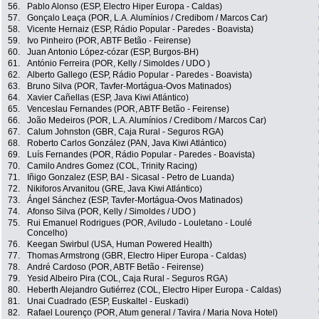
56.
Pablo Alonso (ESP, Electro Hiper Europa - Caldas)
57.
Gonçalo Leaça (POR, L.A. Alumínios / Credibom / Marcos Car)
58.
Vicente Hernaiz (ESP, Rádio Popular - Paredes - Boavista)
59.
Ivo Pinheiro (POR, ABTF Betão - Feirense)
60.
Juan Antonio López-cózar (ESP, Burgos-BH)
61.
António Ferreira (POR, Kelly / Simoldes / UDO )
62.
Alberto Gallego (ESP, Rádio Popular - Paredes - Boavista)
63.
Bruno Silva (POR, Tavfer-Mortágua-Ovos Matinados)
64.
Xavier Cañellas (ESP, Java Kiwi Atlántico)
65.
Venceslau Fernandes (POR, ABTF Betão - Feirense)
66.
João Medeiros (POR, L.A. Alumínios / Credibom / Marcos Car)
67.
Calum Johnston (GBR, Caja Rural - Seguros RGA)
68.
Roberto Carlos González (PAN, Java Kiwi Atlántico)
69.
Luís Fernandes (POR, Rádio Popular - Paredes - Boavista)
70.
Camilo Andres Gomez (COL, Trinity Racing)
71.
Iñigo Gonzalez (ESP, BAI - Sicasal - Petro de Luanda)
72.
Nikiforos Arvanitou (GRE, Java Kiwi Atlántico)
73.
Ángel Sánchez (ESP, Tavfer-Mortágua-Ovos Matinados)
74.
Afonso Silva (POR, Kelly / Simoldes / UDO )
75.
Rui Emanuel Rodrigues (POR, Aviludo - Louletano - Loulé
Concelho)
76.
Keegan Swirbul (USA, Human Powered Health)
77.
Thomas Armstrong (GBR, Electro Hiper Europa - Caldas)
78.
André Cardoso (POR, ABTF Betão - Feirense)
79.
Yesid Albeiro Pira (COL, Caja Rural - Seguros RGA)
80.
Heberth Alejandro Gutiérrez (COL, Electro Hiper Europa - Caldas)
81.
Unai Cuadrado (ESP, Euskaltel - Euskadi)
82.
Rafael Lourenço (POR, Atum general / Tavira / Maria Nova Hotel)