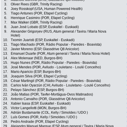
3.
Oliver Rees (GBR, Trinity Racing)
4.
Joey Rosskopf (USA, Human Powered Health)
5.
Tiago Antunes (POR, Efapel Cycling)
6.
Henrique Casimiro (POR, Efapel Cycling)
7.
Max Walker (GBR, Trinity Racing)
8.
Juan José Lobato (ESP, Euskaltel - Euskadi)
9.
Alexander Grigoryev (RUS, Atum general / Tavira / Maria Nova
Hotel)
10.
Txomin Juaristi (ESP, Euskaltel - Euskadi)
11.
Tiago Machado (POR, Rádio Popular - Paredes - Boavista)
12.
Javier Moreno (ESP, Glassdrive Q8 Anicolor)
13.
Emanuel Duarte (POR, Atum general / Tavira / Maria Nova Hotel)
14.
Alex Molenaar (NED, Burgos-BH)
15.
Hugo Nunes (POR, Rádio Popular - Paredes - Boavista)
16.
José Mendes (POR, Aviludo - Louletano - Loulé Concelho)
17.
Mario Aparicio (ESP, Burgos-BH)
18.
Joaquim Silva (POR, Efapel Cycling)
19.
César Martingil (POR, Rádio Popular - Paredes - Boavista)
20.
Carlos Iván Oyarzún (CHI, Aviludo - Louletano - Loulé Concelho)
21.
Pelayo Sánchez (ESP, Burgos-BH)
22.
João Matias (POR, Tavfer-Mortágua-Ovos Matinados)
23.
Antonio Carvalho (POR, Glassdrive Q8 Anicolor)
24.
Xabier Isasa (ESP, Euskaltel - Euskadi)
25.
Victor Langellotti (MON, Burgos-BH)
26.
Adrián Bustamante (COL, Kelly / Simoldes / UDO )
27.
Luís Gomes (POR, Kelly / Simoldes / UDO )
28.
Pedro Andrade (POR, Efapel Cycling)
29.
Alejandro Manuel Marque (ESP, Atum general / Tavira / Maria Nova