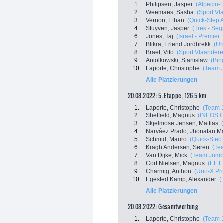
1.
Philipsen, Jasper
(Alpecin-
2.
Weemaes, Sasha
(Sport Vl
3.
Vernon, Ethan
(Quick-Step 
4.
Stuyven, Jasper
(Trek - Seg
6.
Jones, Taj
(Israel - Premier 
7.
Blikra, Erlend Jordbrekk
(Un
8.
Braet, Vito
(Sport Vlaandere
9.
Aniolkowski, Stanislaw
(Bin
10.
Laporte, Christophe
(Team 
Alle Platzierungen
20.08.2022: 5. Etappe , 126.5 km
1.
Laporte, Christophe
(Team 
2.
Sheffield, Magnus
(INEOS G
3.
Skjelmose Jensen, Mattias
4.
Narváez Prado, Jhonatan M
5.
Schmid, Mauro
(Quick-Step
6.
Kragh Andersen, Søren
(Te
7.
Van Dijke, Mick
(Team Jumb
8.
Cort Nielsen, Magnus
(EF E
9.
Charmig, Anthon
(Uno-X Pr
10.
Egested Kamp, Alexander
(
Alle Platzierungen
20.08.2022: Gesamtwertung
1.
Laporte, Christophe
(Team 