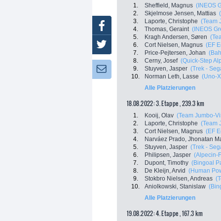
1.
Sheffield, Magnus
(INEOS G
2.
Skjelmose Jensen, Mattias
3.
Laporte, Christophe
(Team 
Facebook
4.
Thomas, Geraint
(INEOS Gr
5.
Kragh Andersen, Søren
(Te
Twitter
6.
Cort Nielsen, Magnus
(EF E
7.
Price-Pejtersen, Johan
(Bah
8.
Cerny, Josef
(Quick-Step Al
9.
Stuyven, Jasper
(Trek - Seg
Newsletter:
10.
Norman Leth, Lasse
(Uno-X
Alle Platzierungen
18.08.2022: 3. Etappe , 239.3 km
1.
Kooij, Olav
(Team Jumbo-V
2.
Laporte, Christophe
(Team 
3.
Cort Nielsen, Magnus
(EF E
4.
Narváez Prado, Jhonatan M
5.
Stuyven, Jasper
(Trek - Seg
6.
Philipsen, Jasper
(Alpecin-
7.
Dupont, Timothy
(Bingoal 
8.
De Kleijn, Arvid
(Human Pow
9.
Stokbro Nielsen, Andreas
(
10.
Aniolkowski, Stanislaw
(Bin
Alle Platzierungen
19.08.2022: 4. Etappe , 167.3 km