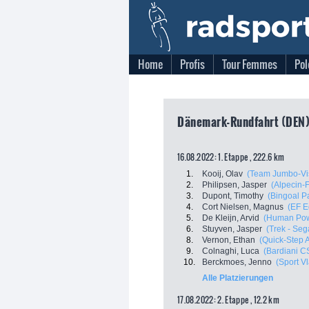
Home
Profis
Tour Femmes
Pol
Dänemark-Rundfahrt (DEN)
16.08.2022: 1. Etappe , 222.6 km
1.
Kooij, Olav
(Team Jumbo-V
2.
Philipsen, Jasper
(Alpecin-
3.
Dupont, Timothy
(Bingoal 
4.
Cort Nielsen, Magnus
(EF E
5.
De Kleijn, Arvid
(Human Pow
6.
Stuyven, Jasper
(Trek - Seg
8.
Vernon, Ethan
(Quick-Step 
9.
Colnaghi, Luca
(Bardiani C
10.
Berckmoes, Jenno
(Sport V
Alle Platzierungen
17.08.2022: 2. Etappe , 12.2 km