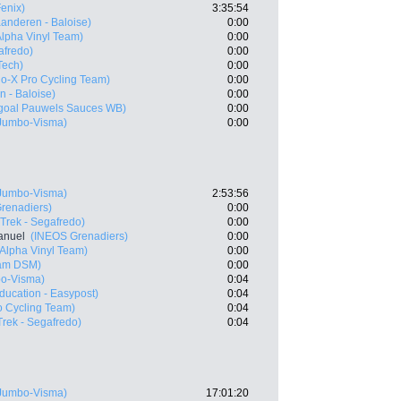
Fenix)
3:35:54
aanderen - Baloise)
0:00
Alpha Vinyl Team)
0:00
afredo)
0:00
Tech)
0:00
o-X Pro Cycling Team)
0:00
n - Baloise)
0:00
goal Pauwels Sauces WB)
0:00
Jumbo-Visma)
0:00
Jumbo-Visma)
2:53:56
renadiers)
0:00
(Trek - Segafredo)
0:00
anuel
(INEOS Grenadiers)
0:00
 Alpha Vinyl Team)
0:00
am DSM)
0:00
o-Visma)
0:04
ducation - Easypost)
0:04
o Cycling Team)
0:04
Trek - Segafredo)
0:04
Jumbo-Visma)
17:01:20