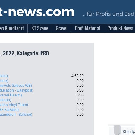
en-Rundfahrt
KT-Szene
Gravel
Profi-Material
Produkt-News
, 2022, Kategorie: PRO
isma)
4:59:20
Fenix)
0:00
Pauwels Sauces WB)
0:00
ducation - Easypost)
0:00
ered Health)
0:00
afredo)
0:00
Alpha Vinyl Team)
0:00
SF Faizane)
0:00
laanderen - Baloise)
0:00
Steady