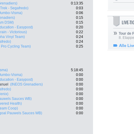
renadiers)
0:13:35
(Trek - Segafredo)
0:03
Jumbo-Visma)
0:06
enadiers)
0:15
LIVE-T
am DSM)
0:15
ducation - Easypost)
0:20
rain - Victorious)
0:22
Tour de
pha Vinyl Team)
0:24
8. Etappe
afredo)
0:24
Alle Liv
 Pro Cycling Team)
0:25
isma)
5:18:45
Jumbo-Visma)
0:00
ducation - Easypost)
0:00
anuel
(INEOS Grenadiers)
0:00
afredo)
0:00
Fenix)
0:00
Pauwels Sauces WB)
0:00
ered Health)
0:00
Team Coop)
0:00
goal Pauwels Sauces WB)
0:00