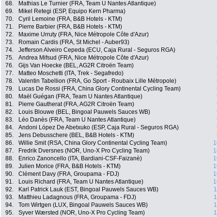
68.
Mathias Le Turnier (FRA, Team U Nantes Atlantique)
69.
Mikel Retegi (ESP, Equipo Kern Pharma)
70.
Cyril Lemoine (FRA, B&B Hotels - KTM)
71.
Pierre Barbier (FRA, B&B Hotels - KTM)
72.
Maxime Urruty (FRA, Nice Métropole Côte d'Azur)
73.
Romain Cardis (FRA, St Michel - Auber93)
74.
Jefferson Alveiro Cepeda (ECU, Caja Rural - Seguros RGA)
75.
Andrea Mifsud (FRA, Nice Métropole Côte d'Azur)
76.
Gijs Van Hoecke (BEL, AG2R Citroën Team)
77.
Matteo Moschetti (ITA, Trek - Segafredo)
78.
Valentin Tabellion (FRA, Go Sport - Roubaix Lille Métropole)
79.
Lucas De Rossi (FRA, China Glory Continental Cycling Team)
80.
Maël Guégan (FRA, Team U Nantes Atlantique)
81.
Pierre Gautherat (FRA, AG2R Citroën Team)
82.
Louis Blouwe (BEL, Bingoal Pauwels Sauces WB)
83.
Léo Danès (FRA, Team U Nantes Atlantique)
84.
Andoni López De Abetxuko (ESP, Caja Rural - Seguros RGA)
85.
Jens Debusschere (BEL, B&B Hotels - KTM)
86.
Willie Smit (RSA, China Glory Continental Cycling Team)
1
87.
Fredrik Dversnes (NOR, Uno-X Pro Cycling Team)
1
88.
Enrico Zanoncello (ITA, Bardiani-CSF-Faizanè)
1
89.
Julien Morice (FRA, B&B Hotels - KTM)
1
90.
Clément Davy (FRA, Groupama - FDJ)
1
91.
Louis Richard (FRA, Team U Nantes Atlantique)
1
92.
Karl Patrick Lauk (EST, Bingoal Pauwels Sauces WB)
1
93.
Matthieu Ladagnous (FRA, Groupama - FDJ)
1
94.
Tom Wirtgen (LUX, Bingoal Pauwels Sauces WB)
1
95.
Syver Wærsted (NOR, Uno-X Pro Cycling Team)
1