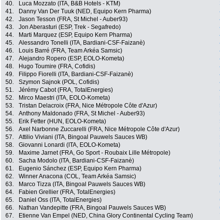
40.
Luca Mozzato (ITA, B&B Hotels - KTM)
41.
Danny Van Der Tuuk (NED, Equipo Kern Pharma)
42.
Jason Tesson (FRA, St Michel - Auber93)
43.
Jon Aberasturi (ESP, Trek - Segafredo)
44.
Marti Marquez (ESP, Equipo Kern Pharma)
45.
Alessandro Tonelli (ITA, Bardiani-CSF-Faizanè)
46.
Louis Barré (FRA, Team Arkéa Samsic)
47.
Alejandro Ropero (ESP, EOLO-Kometa)
48.
Hugo Toumire (FRA, Cofidis)
49.
Filippo Fiorelli (ITA, Bardiani-CSF-Faizanè)
50.
Szymon Sajnok (POL, Cofidis)
51.
Jérémy Cabot (FRA, TotalEnergies)
52.
Mirco Maestri (ITA, EOLO-Kometa)
53.
Tristan Delacroix (FRA, Nice Métropole Côte d'Azur)
54.
Anthony Maldonado (FRA, St Michel - Auber93)
55.
Erik Fetter (HUN, EOLO-Kometa)
56.
Axel Narbonne Zuccarelli (FRA, Nice Métropole Côte d'Azur)
57.
Attilio Viviani (ITA, Bingoal Pauwels Sauces WB)
58.
Giovanni Lonardi (ITA, EOLO-Kometa)
59.
Maxime Jarnet (FRA, Go Sport - Roubaix Lille Métropole)
60.
Sacha Modolo (ITA, Bardiani-CSF-Faizanè)
61.
Eugenio Sánchez (ESP, Equipo Kern Pharma)
62.
Winner Anacona (COL, Team Arkéa Samsic)
63.
Marco Tizza (ITA, Bingoal Pauwels Sauces WB)
64.
Fabien Grellier (FRA, TotalEnergies)
65.
Daniel Oss (ITA, TotalEnergies)
66.
Nathan Vandepitte (FRA, Bingoal Pauwels Sauces WB)
67.
Etienne Van Empel (NED, China Glory Continental Cycling Team)