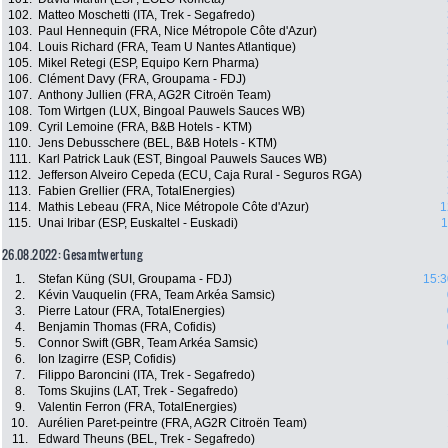
102.
Matteo Moschetti (ITA, Trek - Segafredo)
103.
Paul Hennequin (FRA, Nice Métropole Côte d'Azur)
104.
Louis Richard (FRA, Team U Nantes Atlantique)
105.
Mikel Retegi (ESP, Equipo Kern Pharma)
106.
Clément Davy (FRA, Groupama - FDJ)
107.
Anthony Jullien (FRA, AG2R Citroën Team)
108.
Tom Wirtgen (LUX, Bingoal Pauwels Sauces WB)
109.
Cyril Lemoine (FRA, B&B Hotels - KTM)
110.
Jens Debusschere (BEL, B&B Hotels - KTM)
111.
Karl Patrick Lauk (EST, Bingoal Pauwels Sauces WB)
112.
Jefferson Alveiro Cepeda (ECU, Caja Rural - Seguros RGA)
113.
Fabien Grellier (FRA, TotalEnergies)
114.
Mathis Lebeau (FRA, Nice Métropole Côte d'Azur)
1
115.
Unai Iribar (ESP, Euskaltel - Euskadi)
1
26.08.2022: Gesamtwertung
1.
Stefan Küng (SUI, Groupama - FDJ)
15:3
2.
Kévin Vauquelin (FRA, Team Arkéa Samsic)
3.
Pierre Latour (FRA, TotalEnergies)
4.
Benjamin Thomas (FRA, Cofidis)
5.
Connor Swift (GBR, Team Arkéa Samsic)
6.
Ion Izagirre (ESP, Cofidis)
7.
Filippo Baroncini (ITA, Trek - Segafredo)
8.
Toms Skujins (LAT, Trek - Segafredo)
9.
Valentin Ferron (FRA, TotalEnergies)
10.
Aurélien Paret-peintre (FRA, AG2R Citroën Team)
11.
Edward Theuns (BEL, Trek - Segafredo)