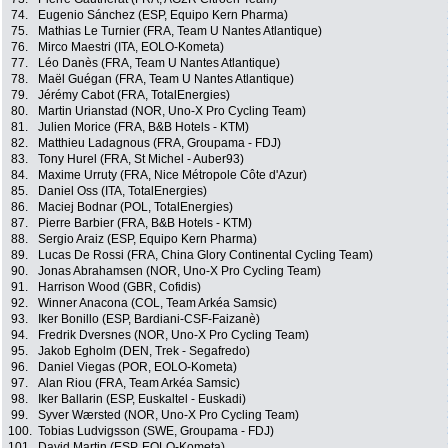
74.
Eugenio Sánchez (ESP, Equipo Kern Pharma)
75.
Mathias Le Turnier (FRA, Team U Nantes Atlantique)
76.
Mirco Maestri (ITA, EOLO-Kometa)
77.
Léo Danès (FRA, Team U Nantes Atlantique)
78.
Maël Guégan (FRA, Team U Nantes Atlantique)
79.
Jérémy Cabot (FRA, TotalEnergies)
80.
Martin Urianstad (NOR, Uno-X Pro Cycling Team)
81.
Julien Morice (FRA, B&B Hotels - KTM)
82.
Matthieu Ladagnous (FRA, Groupama - FDJ)
83.
Tony Hurel (FRA, St Michel - Auber93)
84.
Maxime Urruty (FRA, Nice Métropole Côte d'Azur)
85.
Daniel Oss (ITA, TotalEnergies)
86.
Maciej Bodnar (POL, TotalEnergies)
87.
Pierre Barbier (FRA, B&B Hotels - KTM)
88.
Sergio Araiz (ESP, Equipo Kern Pharma)
89.
Lucas De Rossi (FRA, China Glory Continental Cycling Team)
90.
Jonas Abrahamsen (NOR, Uno-X Pro Cycling Team)
91.
Harrison Wood (GBR, Cofidis)
92.
Winner Anacona (COL, Team Arkéa Samsic)
93.
Iker Bonillo (ESP, Bardiani-CSF-Faizanè)
94.
Fredrik Dversnes (NOR, Uno-X Pro Cycling Team)
95.
Jakob Egholm (DEN, Trek - Segafredo)
96.
Daniel Viegas (POR, EOLO-Kometa)
97.
Alan Riou (FRA, Team Arkéa Samsic)
98.
Iker Ballarin (ESP, Euskaltel - Euskadi)
99.
Syver Wærsted (NOR, Uno-X Pro Cycling Team)
100.
Tobias Ludvigsson (SWE, Groupama - FDJ)
101.
David Martin (ESP, EOLO-Kometa)