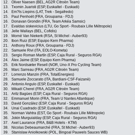
12.
Oliver Naesen (BEL, AG2R Citroën Team)
13.
Txomin Juaristi (ESP, Euskaltel - Euskadi)
14.
Em?ls Liepins (LAT, Trek - Segafredo)
15.
Paul Penhoët (FRA, Groupama - FDJ)
16.
Donavan Grondin (FRA, Team Arkéa Samsic)
17.
Evaldas siskevicius (LTU, Go Sport - Roubaix Lille Métropole)
18.
Jelle Wallays (BEL, Cofidis)
19.
Morné Van Niekerk (RSA, St Michel - Auber93)
20.
Ibon Ruiz (ESP, Equipo Kern Pharma)
21.
Anthony Roux (FRA, Groupama - FDJ)
22.
Samuele Rivi (ITA, EOLO-Kometa)
23.
Sergio Roman Martín (ESP, Caja Rural - Seguros RGA)
24.
Álex Jaime (ESP, Equipo Kern Pharma)
25.
Erik Nordsæter Resell (NOR, Uno-X Pro Cycling Team)
26.
Marc Sarreau (FRA, AG2R Citroën Team)
27.
Lorrenzo Manzin (FRA, TotalEnergies)
28.
Samuele Zoccarato (ITA, Bardiani-CSF-Faizanè)
29.
Antonio Angulo (ESP, Euskaltel - Euskadi)
30.
Mikaël Cherel (FRA, AG2R Citroën Team)
31.
Aritz Bagües (ESP, Caja Rural - Seguros RGA)
32.
Emmanuel Morin (FRA, Team U Nantes Atlantique)
33.
David González (ESP, Caja Rural - Seguros RGA)
34.
Unai Cuadrado (ESP, Euskaltel - Euskadi)
35.
Norman Vahtra (EST, Go Sport - Roubaix Lille Métropole)
36.
Jokin Murguialday (ESP, Caja Rural - Seguros RGA)
37.
Axel Laurance (FRA, B&B Hotels - KTM)
38.
Nicolas Debeaumarché (FRA, St Michel - Auber93)
39.
Stanislaw Aniolkowski (POL, Bingoal Pauwels Sauces WB)