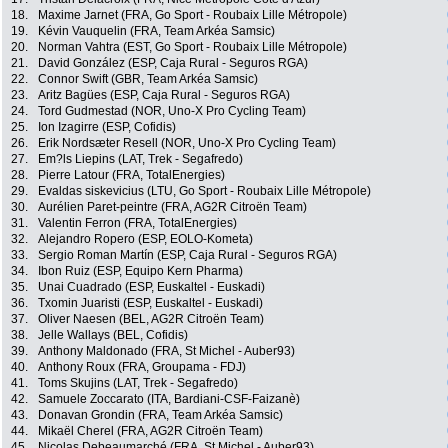
18.
Maxime Jarnet (FRA, Go Sport - Roubaix Lille Métropole)
19.
Kévin Vauquelin (FRA, Team Arkéa Samsic)
20.
Norman Vahtra (EST, Go Sport - Roubaix Lille Métropole)
21.
David González (ESP, Caja Rural - Seguros RGA)
22.
Connor Swift (GBR, Team Arkéa Samsic)
23.
Aritz Bagües (ESP, Caja Rural - Seguros RGA)
24.
Tord Gudmestad (NOR, Uno-X Pro Cycling Team)
25.
Ion Izagirre (ESP, Cofidis)
26.
Erik Nordsæter Resell (NOR, Uno-X Pro Cycling Team)
27.
Em?ls Liepins (LAT, Trek - Segafredo)
28.
Pierre Latour (FRA, TotalEnergies)
29.
Evaldas siskevicius (LTU, Go Sport - Roubaix Lille Métropole)
30.
Aurélien Paret-peintre (FRA, AG2R Citroën Team)
31.
Valentin Ferron (FRA, TotalEnergies)
32.
Alejandro Ropero (ESP, EOLO-Kometa)
33.
Sergio Roman Martín (ESP, Caja Rural - Seguros RGA)
34.
Ibon Ruiz (ESP, Equipo Kern Pharma)
35.
Unai Cuadrado (ESP, Euskaltel - Euskadi)
36.
Txomin Juaristi (ESP, Euskaltel - Euskadi)
37.
Oliver Naesen (BEL, AG2R Citroën Team)
38.
Jelle Wallays (BEL, Cofidis)
39.
Anthony Maldonado (FRA, St Michel - Auber93)
40.
Anthony Roux (FRA, Groupama - FDJ)
41.
Toms Skujins (LAT, Trek - Segafredo)
42.
Samuele Zoccarato (ITA, Bardiani-CSF-Faizanè)
43.
Donavan Grondin (FRA, Team Arkéa Samsic)
44.
Mikaël Cherel (FRA, AG2R Citroën Team)
45.
Nicolas Debeaumarché (FRA, St Michel - Auber93)