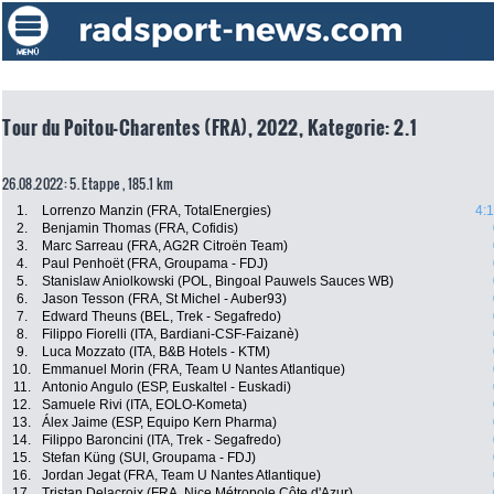
Tour du Poitou-Charentes (FRA), 2022, Kategorie: 2.1
26.08.2022: 5. Etappe , 185.1 km
1.
Lorrenzo Manzin (FRA, TotalEnergies)
4:
2.
Benjamin Thomas (FRA, Cofidis)
3.
Marc Sarreau (FRA, AG2R Citroën Team)
4.
Paul Penhoët (FRA, Groupama - FDJ)
5.
Stanislaw Aniolkowski (POL, Bingoal Pauwels Sauces WB)
6.
Jason Tesson (FRA, St Michel - Auber93)
7.
Edward Theuns (BEL, Trek - Segafredo)
8.
Filippo Fiorelli (ITA, Bardiani-CSF-Faizanè)
9.
Luca Mozzato (ITA, B&B Hotels - KTM)
10.
Emmanuel Morin (FRA, Team U Nantes Atlantique)
11.
Antonio Angulo (ESP, Euskaltel - Euskadi)
12.
Samuele Rivi (ITA, EOLO-Kometa)
13.
Álex Jaime (ESP, Equipo Kern Pharma)
14.
Filippo Baroncini (ITA, Trek - Segafredo)
15.
Stefan Küng (SUI, Groupama - FDJ)
16.
Jordan Jegat (FRA, Team U Nantes Atlantique)
17.
Tristan Delacroix (FRA, Nice Métropole Côte d'Azur)