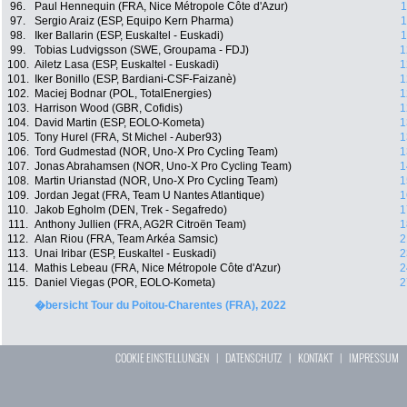
96.
Paul Hennequin (FRA, Nice Métropole Côte d'Azur)
1
97.
Sergio Araiz (ESP, Equipo Kern Pharma)
1
98.
Iker Ballarin (ESP, Euskaltel - Euskadi)
1
99.
Tobias Ludvigsson (SWE, Groupama - FDJ)
1
100.
Ailetz Lasa (ESP, Euskaltel - Euskadi)
1
101.
Iker Bonillo (ESP, Bardiani-CSF-Faizanè)
1
102.
Maciej Bodnar (POL, TotalEnergies)
1
103.
Harrison Wood (GBR, Cofidis)
1
104.
David Martin (ESP, EOLO-Kometa)
1
105.
Tony Hurel (FRA, St Michel - Auber93)
1
106.
Tord Gudmestad (NOR, Uno-X Pro Cycling Team)
1
107.
Jonas Abrahamsen (NOR, Uno-X Pro Cycling Team)
1
108.
Martin Urianstad (NOR, Uno-X Pro Cycling Team)
1
109.
Jordan Jegat (FRA, Team U Nantes Atlantique)
1
110.
Jakob Egholm (DEN, Trek - Segafredo)
1
111.
Anthony Jullien (FRA, AG2R Citroën Team)
1
112.
Alan Riou (FRA, Team Arkéa Samsic)
2
113.
Unai Iribar (ESP, Euskaltel - Euskadi)
2
114.
Mathis Lebeau (FRA, Nice Métropole Côte d'Azur)
2
115.
Daniel Viegas (POR, EOLO-Kometa)
2
�bersicht Tour du Poitou-Charentes (FRA), 2022
COOKIE EINSTELLUNGEN
|
DATENSCHUTZ
|
KONTAKT
|
IMPRESSUM