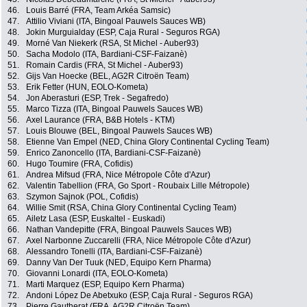
46.
Louis Barré (FRA, Team Arkéa Samsic)
47.
Attilio Viviani (ITA, Bingoal Pauwels Sauces WB)
48.
Jokin Murguialday (ESP, Caja Rural - Seguros RGA)
49.
Morné Van Niekerk (RSA, St Michel - Auber93)
50.
Sacha Modolo (ITA, Bardiani-CSF-Faizanè)
51.
Romain Cardis (FRA, St Michel - Auber93)
52.
Gijs Van Hoecke (BEL, AG2R Citroën Team)
53.
Erik Fetter (HUN, EOLO-Kometa)
54.
Jon Aberasturi (ESP, Trek - Segafredo)
55.
Marco Tizza (ITA, Bingoal Pauwels Sauces WB)
56.
Axel Laurance (FRA, B&B Hotels - KTM)
57.
Louis Blouwe (BEL, Bingoal Pauwels Sauces WB)
58.
Etienne Van Empel (NED, China Glory Continental Cycling Team)
59.
Enrico Zanoncello (ITA, Bardiani-CSF-Faizanè)
60.
Hugo Toumire (FRA, Cofidis)
61.
Andrea Mifsud (FRA, Nice Métropole Côte d'Azur)
62.
Valentin Tabellion (FRA, Go Sport - Roubaix Lille Métropole)
63.
Szymon Sajnok (POL, Cofidis)
64.
Willie Smit (RSA, China Glory Continental Cycling Team)
65.
Ailetz Lasa (ESP, Euskaltel - Euskadi)
66.
Nathan Vandepitte (FRA, Bingoal Pauwels Sauces WB)
67.
Axel Narbonne Zuccarelli (FRA, Nice Métropole Côte d'Azur)
68.
Alessandro Tonelli (ITA, Bardiani-CSF-Faizanè)
69.
Danny Van Der Tuuk (NED, Equipo Kern Pharma)
70.
Giovanni Lonardi (ITA, EOLO-Kometa)
71.
Marti Marquez (ESP, Equipo Kern Pharma)
72.
Andoni López De Abetxuko (ESP, Caja Rural - Seguros RGA)
73.
Pierre Gautherat (FRA, AG2R Citroën Team)