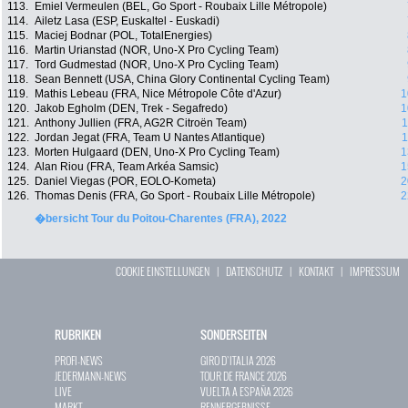
113.
Emiel Vermeulen (BEL, Go Sport - Roubaix Lille Métropole)
114.
Ailetz Lasa (ESP, Euskaltel - Euskadi)
115.
Maciej Bodnar (POL, TotalEnergies)
116.
Martin Urianstad (NOR, Uno-X Pro Cycling Team)
117.
Tord Gudmestad (NOR, Uno-X Pro Cycling Team)
118.
Sean Bennett (USA, China Glory Continental Cycling Team)
119.
Mathis Lebeau (FRA, Nice Métropole Côte d'Azur)
1
120.
Jakob Egholm (DEN, Trek - Segafredo)
1
121.
Anthony Jullien (FRA, AG2R Citroën Team)
1
122.
Jordan Jegat (FRA, Team U Nantes Atlantique)
1
123.
Morten Hulgaard (DEN, Uno-X Pro Cycling Team)
1
124.
Alan Riou (FRA, Team Arkéa Samsic)
1
125.
Daniel Viegas (POR, EOLO-Kometa)
2
126.
Thomas Denis (FRA, Go Sport - Roubaix Lille Métropole)
2
�bersicht Tour du Poitou-Charentes (FRA), 2022
COOKIE EINSTELLUNGEN
|
DATENSCHUTZ
|
KONTAKT
|
IMPRESSUM
RUBRIKEN
SONDERSEITEN
PROFI-NEWS
GIRO D`ITALIA 2026
JEDERMANN-NEWS
TOUR DE FRANCE 2026
LIVE
VUELTA A ESPAÑA 2026
MARKT
RENNERGEBNISSE