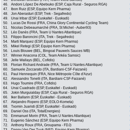
46.
Andoni López De Abetxuko (ESP, Caja Rural - Seguros RGA)
47.
Ibon Ruiz (ESP, Equipo Kern Pharma)
48.
Jon Aberasturi (ESP, Trek - Segafredo)
49.
Unai Iribar (ESP, Euskaltel - Euskadi)
50.
Lucas De Rossi (FRA, China Glory Continental Cycling Team)
51.
Nicolas Debeaumarché (FRA, St Michel - Auber93)
52.
Léo Danès (FRA, Team U Nantes Atlantique)
53.
Filippo Baroncini (ITA, Trek - Segafredo)
54.
Marti Marquez (ESP, Equipo Kern Pharma)
55.
Mikel Retegi (ESP, Equipo Kern Pharma)
56.
Louis Blouwe (BEL, Bingoal Pauwels Sauces WB)
57.
Winner Anacona (COL, Team Arkéa Samsic)
58.
Jelle Wallays (BEL, Cofidis)
59.
Florian Richard Andrade (FRA, Team U Nantes Atlantique)
60.
Samuele Zoccarato (ITA, Bardiani-CSF-Faizanè)
61.
Paul Hennequin (FRA, Nice Métropole Côte d'Azur)
62.
Alessandro Tonelli (ITA, Bardiani-CSF-Faizanè)
63.
Hugo Toumire (FRA, Cofidis)
64.
Unai Cuadrado (ESP, Euskaltel - Euskadi)
65.
Jokin Murguialday (ESP, Caja Rural - Seguros RGA)
66.
Iker Ballarin (ESP, Euskaltel - Euskadi)
67.
Alejandro Ropero (ESP, EOLO-Kometa)
68.
Txomin Juaristi (ESP, Euskaltel - Euskadi)
69.
Daniel Oss (ITA, TotalEnergies)
70.
Emmanuel Morin (FRA, Team U Nantes Atlantique)
71.
Eugenio Sánchez (ESP, Equipo Kern Pharma)
72.
Anthony Roux (FRA, Groupama - FDJ)
73.
Danny Van Der Tuuk (NED, Equipo Kern Pharma)