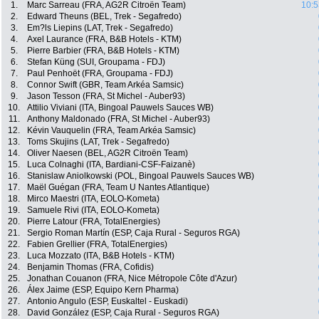
1.
Marc Sarreau (FRA, AG2R Citroën Team)
10:5
2.
Edward Theuns (BEL, Trek - Segafredo)
3.
Em?ls Liepins (LAT, Trek - Segafredo)
4.
Axel Laurance (FRA, B&B Hotels - KTM)
5.
Pierre Barbier (FRA, B&B Hotels - KTM)
6.
Stefan Küng (SUI, Groupama - FDJ)
7.
Paul Penhoët (FRA, Groupama - FDJ)
8.
Connor Swift (GBR, Team Arkéa Samsic)
9.
Jason Tesson (FRA, St Michel - Auber93)
10.
Attilio Viviani (ITA, Bingoal Pauwels Sauces WB)
11.
Anthony Maldonado (FRA, St Michel - Auber93)
12.
Kévin Vauquelin (FRA, Team Arkéa Samsic)
13.
Toms Skujins (LAT, Trek - Segafredo)
14.
Oliver Naesen (BEL, AG2R Citroën Team)
15.
Luca Colnaghi (ITA, Bardiani-CSF-Faizanè)
16.
Stanislaw Aniolkowski (POL, Bingoal Pauwels Sauces WB)
17.
Maël Guégan (FRA, Team U Nantes Atlantique)
18.
Mirco Maestri (ITA, EOLO-Kometa)
19.
Samuele Rivi (ITA, EOLO-Kometa)
20.
Pierre Latour (FRA, TotalEnergies)
21.
Sergio Roman Martín (ESP, Caja Rural - Seguros RGA)
22.
Fabien Grellier (FRA, TotalEnergies)
23.
Luca Mozzato (ITA, B&B Hotels - KTM)
24.
Benjamin Thomas (FRA, Cofidis)
25.
Jonathan Couanon (FRA, Nice Métropole Côte d'Azur)
26.
Álex Jaime (ESP, Equipo Kern Pharma)
27.
Antonio Angulo (ESP, Euskaltel - Euskadi)
28.
David González (ESP, Caja Rural - Seguros RGA)