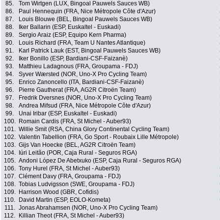
85.
Tom Wirtgen (LUX, Bingoal Pauwels Sauces WB)
86.
Paul Hennequin (FRA, Nice Métropole Côte d'Azur)
87.
Louis Blouwe (BEL, Bingoal Pauwels Sauces WB)
88.
Iker Ballarin (ESP, Euskaltel - Euskadi)
89.
Sergio Araiz (ESP, Equipo Kern Pharma)
90.
Louis Richard (FRA, Team U Nantes Atlantique)
91.
Karl Patrick Lauk (EST, Bingoal Pauwels Sauces WB)
92.
Iker Bonillo (ESP, Bardiani-CSF-Faizanè)
93.
Matthieu Ladagnous (FRA, Groupama - FDJ)
94.
Syver Wærsted (NOR, Uno-X Pro Cycling Team)
95.
Enrico Zanoncello (ITA, Bardiani-CSF-Faizanè)
96.
Pierre Gautherat (FRA, AG2R Citroën Team)
97.
Fredrik Dversnes (NOR, Uno-X Pro Cycling Team)
98.
Andrea Mifsud (FRA, Nice Métropole Côte d'Azur)
99.
Unai Iribar (ESP, Euskaltel - Euskadi)
100.
Romain Cardis (FRA, St Michel - Auber93)
101.
Willie Smit (RSA, China Glory Continental Cycling Team)
102.
Valentin Tabellion (FRA, Go Sport - Roubaix Lille Métropole)
103.
Gijs Van Hoecke (BEL, AG2R Citroën Team)
104.
Iúri Leitão (POR, Caja Rural - Seguros RGA)
105.
Andoni López De Abetxuko (ESP, Caja Rural - Seguros RGA)
106.
Tony Hurel (FRA, St Michel - Auber93)
107.
Clément Davy (FRA, Groupama - FDJ)
108.
Tobias Ludvigsson (SWE, Groupama - FDJ)
109.
Harrison Wood (GBR, Cofidis)
110.
David Martin (ESP, EOLO-Kometa)
111.
Jonas Abrahamsen (NOR, Uno-X Pro Cycling Team)
112.
Killian Theot (FRA, St Michel - Auber93)