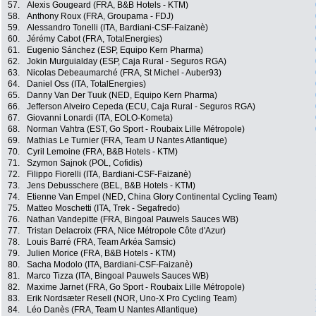
57.
Alexis Gougeard (FRA, B&B Hotels - KTM)
58.
Anthony Roux (FRA, Groupama - FDJ)
59.
Alessandro Tonelli (ITA, Bardiani-CSF-Faizanè)
60.
Jérémy Cabot (FRA, TotalEnergies)
61.
Eugenio Sánchez (ESP, Equipo Kern Pharma)
62.
Jokin Murguialday (ESP, Caja Rural - Seguros RGA)
63.
Nicolas Debeaumarché (FRA, St Michel - Auber93)
64.
Daniel Oss (ITA, TotalEnergies)
65.
Danny Van Der Tuuk (NED, Equipo Kern Pharma)
66.
Jefferson Alveiro Cepeda (ECU, Caja Rural - Seguros RGA)
67.
Giovanni Lonardi (ITA, EOLO-Kometa)
68.
Norman Vahtra (EST, Go Sport - Roubaix Lille Métropole)
69.
Mathias Le Turnier (FRA, Team U Nantes Atlantique)
70.
Cyril Lemoine (FRA, B&B Hotels - KTM)
71.
Szymon Sajnok (POL, Cofidis)
72.
Filippo Fiorelli (ITA, Bardiani-CSF-Faizanè)
73.
Jens Debusschere (BEL, B&B Hotels - KTM)
74.
Etienne Van Empel (NED, China Glory Continental Cycling Team)
75.
Matteo Moschetti (ITA, Trek - Segafredo)
76.
Nathan Vandepitte (FRA, Bingoal Pauwels Sauces WB)
77.
Tristan Delacroix (FRA, Nice Métropole Côte d'Azur)
78.
Louis Barré (FRA, Team Arkéa Samsic)
79.
Julien Morice (FRA, B&B Hotels - KTM)
80.
Sacha Modolo (ITA, Bardiani-CSF-Faizanè)
81.
Marco Tizza (ITA, Bingoal Pauwels Sauces WB)
82.
Maxime Jarnet (FRA, Go Sport - Roubaix Lille Métropole)
83.
Erik Nordsæter Resell (NOR, Uno-X Pro Cycling Team)
84.
Léo Danès (FRA, Team U Nantes Atlantique)