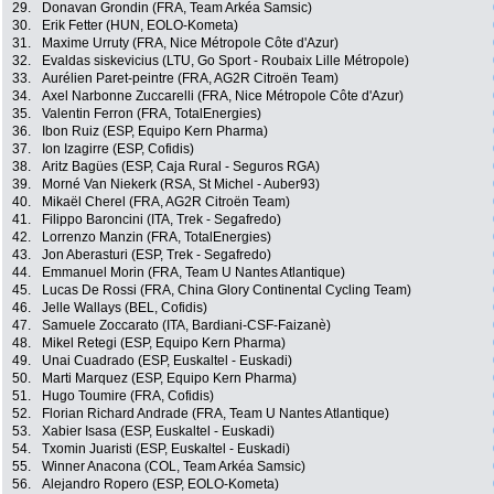
29.
Donavan Grondin (FRA, Team Arkéa Samsic)
30.
Erik Fetter (HUN, EOLO-Kometa)
31.
Maxime Urruty (FRA, Nice Métropole Côte d'Azur)
32.
Evaldas siskevicius (LTU, Go Sport - Roubaix Lille Métropole)
33.
Aurélien Paret-peintre (FRA, AG2R Citroën Team)
34.
Axel Narbonne Zuccarelli (FRA, Nice Métropole Côte d'Azur)
35.
Valentin Ferron (FRA, TotalEnergies)
36.
Ibon Ruiz (ESP, Equipo Kern Pharma)
37.
Ion Izagirre (ESP, Cofidis)
38.
Aritz Bagües (ESP, Caja Rural - Seguros RGA)
39.
Morné Van Niekerk (RSA, St Michel - Auber93)
40.
Mikaël Cherel (FRA, AG2R Citroën Team)
41.
Filippo Baroncini (ITA, Trek - Segafredo)
42.
Lorrenzo Manzin (FRA, TotalEnergies)
43.
Jon Aberasturi (ESP, Trek - Segafredo)
44.
Emmanuel Morin (FRA, Team U Nantes Atlantique)
45.
Lucas De Rossi (FRA, China Glory Continental Cycling Team)
46.
Jelle Wallays (BEL, Cofidis)
47.
Samuele Zoccarato (ITA, Bardiani-CSF-Faizanè)
48.
Mikel Retegi (ESP, Equipo Kern Pharma)
49.
Unai Cuadrado (ESP, Euskaltel - Euskadi)
50.
Marti Marquez (ESP, Equipo Kern Pharma)
51.
Hugo Toumire (FRA, Cofidis)
52.
Florian Richard Andrade (FRA, Team U Nantes Atlantique)
53.
Xabier Isasa (ESP, Euskaltel - Euskadi)
54.
Txomin Juaristi (ESP, Euskaltel - Euskadi)
55.
Winner Anacona (COL, Team Arkéa Samsic)
56.
Alejandro Ropero (ESP, EOLO-Kometa)