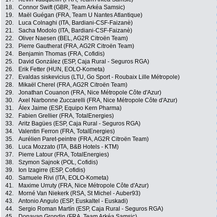
18.
Connor Swift (GBR, Team Arkéa Samsic)
19.
Maël Guégan (FRA, Team U Nantes Atlantique)
20.
Luca Colnaghi (ITA, Bardiani-CSF-Faizanè)
21.
Sacha Modolo (ITA, Bardiani-CSF-Faizanè)
22.
Oliver Naesen (BEL, AG2R Citroën Team)
23.
Pierre Gautherat (FRA, AG2R Citroën Team)
24.
Benjamin Thomas (FRA, Cofidis)
25.
David González (ESP, Caja Rural - Seguros RGA)
26.
Erik Fetter (HUN, EOLO-Kometa)
27.
Evaldas siskevicius (LTU, Go Sport - Roubaix Lille Métropole)
28.
Mikaël Cherel (FRA, AG2R Citroën Team)
29.
Jonathan Couanon (FRA, Nice Métropole Côte d'Azur)
30.
Axel Narbonne Zuccarelli (FRA, Nice Métropole Côte d'Azur)
31.
Álex Jaime (ESP, Equipo Kern Pharma)
32.
Fabien Grellier (FRA, TotalEnergies)
33.
Aritz Bagües (ESP, Caja Rural - Seguros RGA)
34.
Valentin Ferron (FRA, TotalEnergies)
35.
Aurélien Paret-peintre (FRA, AG2R Citroën Team)
36.
Luca Mozzato (ITA, B&B Hotels - KTM)
37.
Pierre Latour (FRA, TotalEnergies)
38.
Szymon Sajnok (POL, Cofidis)
39.
Ion Izagirre (ESP, Cofidis)
40.
Samuele Rivi (ITA, EOLO-Kometa)
41.
Maxime Urruty (FRA, Nice Métropole Côte d'Azur)
42.
Morné Van Niekerk (RSA, St Michel - Auber93)
43.
Antonio Angulo (ESP, Euskaltel - Euskadi)
44.
Sergio Roman Martín (ESP, Caja Rural - Seguros RGA)
45.
Donavan Grondin (FRA, Team Arkéa Samsic)