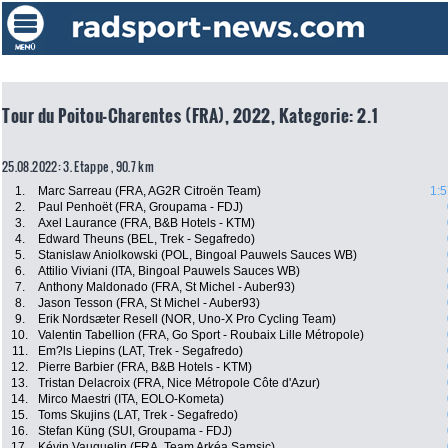
Tour du Poitou-Charentes (FRA), 2022, Kategorie: 2.1
25.08.2022: 3. Etappe , 90.7 km
1.
Marc Sarreau (FRA, AG2R Citroën Team)
1:5
2.
Paul Penhoët (FRA, Groupama - FDJ)
3.
Axel Laurance (FRA, B&B Hotels - KTM)
4.
Edward Theuns (BEL, Trek - Segafredo)
5.
Stanislaw Aniolkowski (POL, Bingoal Pauwels Sauces WB)
6.
Attilio Viviani (ITA, Bingoal Pauwels Sauces WB)
7.
Anthony Maldonado (FRA, St Michel - Auber93)
8.
Jason Tesson (FRA, St Michel - Auber93)
9.
Erik Nordsæter Resell (NOR, Uno-X Pro Cycling Team)
10.
Valentin Tabellion (FRA, Go Sport - Roubaix Lille Métropole)
11.
Em?ls Liepins (LAT, Trek - Segafredo)
12.
Pierre Barbier (FRA, B&B Hotels - KTM)
13.
Tristan Delacroix (FRA, Nice Métropole Côte d'Azur)
14.
Mirco Maestri (ITA, EOLO-Kometa)
15.
Toms Skujins (LAT, Trek - Segafredo)
16.
Stefan Küng (SUI, Groupama - FDJ)
17.
Kévin Vauquelin (FRA, Team Arkéa Samsic)