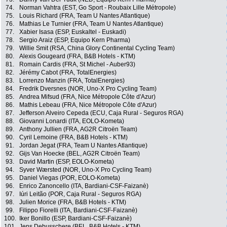
74.
Norman Vahtra (EST, Go Sport - Roubaix Lille Métropole)
75.
Louis Richard (FRA, Team U Nantes Atlantique)
76.
Mathias Le Turnier (FRA, Team U Nantes Atlantique)
77.
Xabier Isasa (ESP, Euskaltel - Euskadi)
78.
Sergio Araiz (ESP, Equipo Kern Pharma)
79.
Willie Smit (RSA, China Glory Continental Cycling Team)
80.
Alexis Gougeard (FRA, B&B Hotels - KTM)
81.
Romain Cardis (FRA, St Michel - Auber93)
82.
Jérémy Cabot (FRA, TotalEnergies)
83.
Lorrenzo Manzin (FRA, TotalEnergies)
84.
Fredrik Dversnes (NOR, Uno-X Pro Cycling Team)
85.
Andrea Mifsud (FRA, Nice Métropole Côte d'Azur)
86.
Mathis Lebeau (FRA, Nice Métropole Côte d'Azur)
87.
Jefferson Alveiro Cepeda (ECU, Caja Rural - Seguros RGA)
88.
Giovanni Lonardi (ITA, EOLO-Kometa)
89.
Anthony Jullien (FRA, AG2R Citroën Team)
90.
Cyril Lemoine (FRA, B&B Hotels - KTM)
91.
Jordan Jegat (FRA, Team U Nantes Atlantique)
92.
Gijs Van Hoecke (BEL, AG2R Citroën Team)
93.
David Martin (ESP, EOLO-Kometa)
94.
Syver Wærsted (NOR, Uno-X Pro Cycling Team)
95.
Daniel Viegas (POR, EOLO-Kometa)
96.
Enrico Zanoncello (ITA, Bardiani-CSF-Faizanè)
97.
Iúri Leitão (POR, Caja Rural - Seguros RGA)
98.
Julien Morice (FRA, B&B Hotels - KTM)
99.
Filippo Fiorelli (ITA, Bardiani-CSF-Faizanè)
100.
Iker Bonillo (ESP, Bardiani-CSF-Faizanè)
101.
Jens Debusschere (BEL, B&B Hotels - KTM)