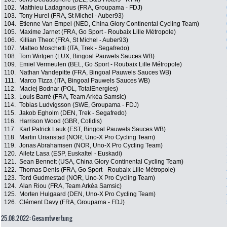
102.
Matthieu Ladagnous (FRA, Groupama - FDJ)
103.
Tony Hurel (FRA, St Michel - Auber93)
104.
Etienne Van Empel (NED, China Glory Continental Cycling Team)
105.
Maxime Jarnet (FRA, Go Sport - Roubaix Lille Métropole)
106.
Killian Theot (FRA, St Michel - Auber93)
107.
Matteo Moschetti (ITA, Trek - Segafredo)
108.
Tom Wirtgen (LUX, Bingoal Pauwels Sauces WB)
109.
Emiel Vermeulen (BEL, Go Sport - Roubaix Lille Métropole)
110.
Nathan Vandepitte (FRA, Bingoal Pauwels Sauces WB)
111.
Marco Tizza (ITA, Bingoal Pauwels Sauces WB)
112.
Maciej Bodnar (POL, TotalEnergies)
113.
Louis Barré (FRA, Team Arkéa Samsic)
114.
Tobias Ludvigsson (SWE, Groupama - FDJ)
115.
Jakob Egholm (DEN, Trek - Segafredo)
116.
Harrison Wood (GBR, Cofidis)
117.
Karl Patrick Lauk (EST, Bingoal Pauwels Sauces WB)
118.
Martin Urianstad (NOR, Uno-X Pro Cycling Team)
119.
Jonas Abrahamsen (NOR, Uno-X Pro Cycling Team)
120.
Ailetz Lasa (ESP, Euskaltel - Euskadi)
121.
Sean Bennett (USA, China Glory Continental Cycling Team)
122.
Thomas Denis (FRA, Go Sport - Roubaix Lille Métropole)
123.
Tord Gudmestad (NOR, Uno-X Pro Cycling Team)
124.
Alan Riou (FRA, Team Arkéa Samsic)
125.
Morten Hulgaard (DEN, Uno-X Pro Cycling Team)
126.
Clément Davy (FRA, Groupama - FDJ)
25.08.2022: Gesamtwertung