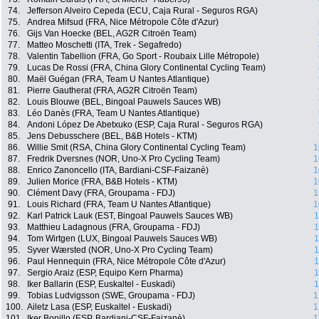
74.
Jefferson Alveiro Cepeda (ECU, Caja Rural - Seguros RGA)
75.
Andrea Mifsud (FRA, Nice Métropole Côte d'Azur)
76.
Gijs Van Hoecke (BEL, AG2R Citroën Team)
77.
Matteo Moschetti (ITA, Trek - Segafredo)
78.
Valentin Tabellion (FRA, Go Sport - Roubaix Lille Métropole)
79.
Lucas De Rossi (FRA, China Glory Continental Cycling Team)
80.
Maël Guégan (FRA, Team U Nantes Atlantique)
81.
Pierre Gautherat (FRA, AG2R Citroën Team)
82.
Louis Blouwe (BEL, Bingoal Pauwels Sauces WB)
83.
Léo Danès (FRA, Team U Nantes Atlantique)
84.
Andoni López De Abetxuko (ESP, Caja Rural - Seguros RGA)
85.
Jens Debusschere (BEL, B&B Hotels - KTM)
86.
Willie Smit (RSA, China Glory Continental Cycling Team)
1
87.
Fredrik Dversnes (NOR, Uno-X Pro Cycling Team)
1
88.
Enrico Zanoncello (ITA, Bardiani-CSF-Faizanè)
1
89.
Julien Morice (FRA, B&B Hotels - KTM)
1
90.
Clément Davy (FRA, Groupama - FDJ)
1
91.
Louis Richard (FRA, Team U Nantes Atlantique)
1
92.
Karl Patrick Lauk (EST, Bingoal Pauwels Sauces WB)
1
93.
Matthieu Ladagnous (FRA, Groupama - FDJ)
1
94.
Tom Wirtgen (LUX, Bingoal Pauwels Sauces WB)
1
95.
Syver Wærsted (NOR, Uno-X Pro Cycling Team)
1
96.
Paul Hennequin (FRA, Nice Métropole Côte d'Azur)
1
97.
Sergio Araiz (ESP, Equipo Kern Pharma)
1
98.
Iker Ballarin (ESP, Euskaltel - Euskadi)
1
99.
Tobias Ludvigsson (SWE, Groupama - FDJ)
1
100.
Ailetz Lasa (ESP, Euskaltel - Euskadi)
1
101.
Iker Bonillo (ESP, Bardiani-CSF-Faizanè)
1