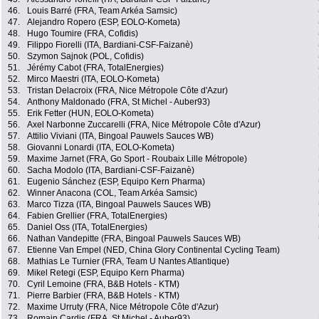
46.
Louis Barré (FRA, Team Arkéa Samsic)
47.
Alejandro Ropero (ESP, EOLO-Kometa)
48.
Hugo Toumire (FRA, Cofidis)
49.
Filippo Fiorelli (ITA, Bardiani-CSF-Faizanè)
50.
Szymon Sajnok (POL, Cofidis)
51.
Jérémy Cabot (FRA, TotalEnergies)
52.
Mirco Maestri (ITA, EOLO-Kometa)
53.
Tristan Delacroix (FRA, Nice Métropole Côte d'Azur)
54.
Anthony Maldonado (FRA, St Michel - Auber93)
55.
Erik Fetter (HUN, EOLO-Kometa)
56.
Axel Narbonne Zuccarelli (FRA, Nice Métropole Côte d'Azur)
57.
Attilio Viviani (ITA, Bingoal Pauwels Sauces WB)
58.
Giovanni Lonardi (ITA, EOLO-Kometa)
59.
Maxime Jarnet (FRA, Go Sport - Roubaix Lille Métropole)
60.
Sacha Modolo (ITA, Bardiani-CSF-Faizanè)
61.
Eugenio Sánchez (ESP, Equipo Kern Pharma)
62.
Winner Anacona (COL, Team Arkéa Samsic)
63.
Marco Tizza (ITA, Bingoal Pauwels Sauces WB)
64.
Fabien Grellier (FRA, TotalEnergies)
65.
Daniel Oss (ITA, TotalEnergies)
66.
Nathan Vandepitte (FRA, Bingoal Pauwels Sauces WB)
67.
Etienne Van Empel (NED, China Glory Continental Cycling Team)
68.
Mathias Le Turnier (FRA, Team U Nantes Atlantique)
69.
Mikel Retegi (ESP, Equipo Kern Pharma)
70.
Cyril Lemoine (FRA, B&B Hotels - KTM)
71.
Pierre Barbier (FRA, B&B Hotels - KTM)
72.
Maxime Urruty (FRA, Nice Métropole Côte d'Azur)
73.
Romain Cardis (FRA, St Michel - Auber93)