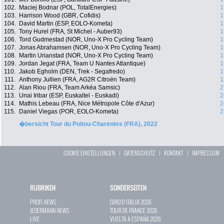
102.
Maciej Bodnar (POL, TotalEnergies)
1
103.
Harrison Wood (GBR, Cofidis)
1
104.
David Martin (ESP, EOLO-Kometa)
1
105.
Tony Hurel (FRA, St Michel - Auber93)
1
106.
Tord Gudmestad (NOR, Uno-X Pro Cycling Team)
1
107.
Jonas Abrahamsen (NOR, Uno-X Pro Cycling Team)
1
108.
Martin Urianstad (NOR, Uno-X Pro Cycling Team)
1
109.
Jordan Jegat (FRA, Team U Nantes Atlantique)
1
110.
Jakob Egholm (DEN, Trek - Segafredo)
1
111.
Anthony Jullien (FRA, AG2R Citroën Team)
1
112.
Alan Riou (FRA, Team Arkéa Samsic)
2
113.
Unai Iribar (ESP, Euskaltel - Euskadi)
2
114.
Mathis Lebeau (FRA, Nice Métropole Côte d'Azur)
2
115.
Daniel Viegas (POR, EOLO-Kometa)
2
�bersicht Tour du Poitou-Charentes (FRA), 2022
COOKIE EINSTELLUNGEN
|
DATENSCHUTZ
|
KONTAKT
|
IMPRESSUM
RUBRIKEN
SONDERSEITEN
PROFI-NEWS
GIRO D`ITALIA 2026
JEDERMANN-NEWS
TOUR DE FRANCE 2026
LIVE
VUELTA A ESPAÑA 2026