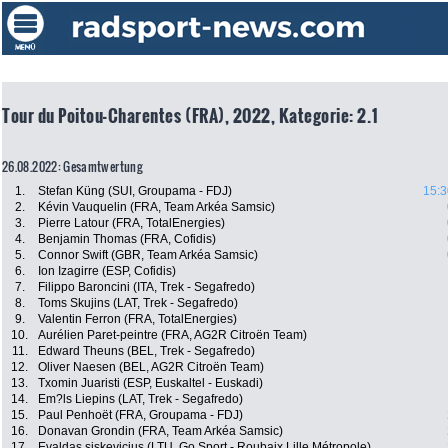
Tour du Poitou-Charentes (FRA), 2022, Kategorie: 2.1
26.08.2022: Gesamtwertung
1.
Stefan Küng (SUI, Groupama - FDJ)
15:3
2.
Kévin Vauquelin (FRA, Team Arkéa Samsic)
3.
Pierre Latour (FRA, TotalEnergies)
4.
Benjamin Thomas (FRA, Cofidis)
5.
Connor Swift (GBR, Team Arkéa Samsic)
6.
Ion Izagirre (ESP, Cofidis)
7.
Filippo Baroncini (ITA, Trek - Segafredo)
8.
Toms Skujins (LAT, Trek - Segafredo)
9.
Valentin Ferron (FRA, TotalEnergies)
10.
Aurélien Paret-peintre (FRA, AG2R Citroën Team)
11.
Edward Theuns (BEL, Trek - Segafredo)
12.
Oliver Naesen (BEL, AG2R Citroën Team)
13.
Txomin Juaristi (ESP, Euskaltel - Euskadi)
14.
Em?ls Liepins (LAT, Trek - Segafredo)
15.
Paul Penhoët (FRA, Groupama - FDJ)
16.
Donavan Grondin (FRA, Team Arkéa Samsic)
17.
Evaldas siskevicius (LTU, Go Sport - Roubaix Lille Métropole)