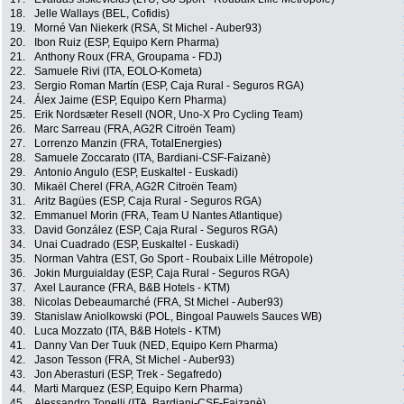
18.
Jelle Wallays (BEL, Cofidis)
19.
Morné Van Niekerk (RSA, St Michel - Auber93)
20.
Ibon Ruiz (ESP, Equipo Kern Pharma)
21.
Anthony Roux (FRA, Groupama - FDJ)
22.
Samuele Rivi (ITA, EOLO-Kometa)
23.
Sergio Roman Martín (ESP, Caja Rural - Seguros RGA)
24.
Álex Jaime (ESP, Equipo Kern Pharma)
25.
Erik Nordsæter Resell (NOR, Uno-X Pro Cycling Team)
26.
Marc Sarreau (FRA, AG2R Citroën Team)
27.
Lorrenzo Manzin (FRA, TotalEnergies)
28.
Samuele Zoccarato (ITA, Bardiani-CSF-Faizanè)
29.
Antonio Angulo (ESP, Euskaltel - Euskadi)
30.
Mikaël Cherel (FRA, AG2R Citroën Team)
31.
Aritz Bagües (ESP, Caja Rural - Seguros RGA)
32.
Emmanuel Morin (FRA, Team U Nantes Atlantique)
33.
David González (ESP, Caja Rural - Seguros RGA)
34.
Unai Cuadrado (ESP, Euskaltel - Euskadi)
35.
Norman Vahtra (EST, Go Sport - Roubaix Lille Métropole)
36.
Jokin Murguialday (ESP, Caja Rural - Seguros RGA)
37.
Axel Laurance (FRA, B&B Hotels - KTM)
38.
Nicolas Debeaumarché (FRA, St Michel - Auber93)
39.
Stanislaw Aniolkowski (POL, Bingoal Pauwels Sauces WB)
40.
Luca Mozzato (ITA, B&B Hotels - KTM)
41.
Danny Van Der Tuuk (NED, Equipo Kern Pharma)
42.
Jason Tesson (FRA, St Michel - Auber93)
43.
Jon Aberasturi (ESP, Trek - Segafredo)
44.
Marti Marquez (ESP, Equipo Kern Pharma)
45.
Alessandro Tonelli (ITA, Bardiani-CSF-Faizanè)