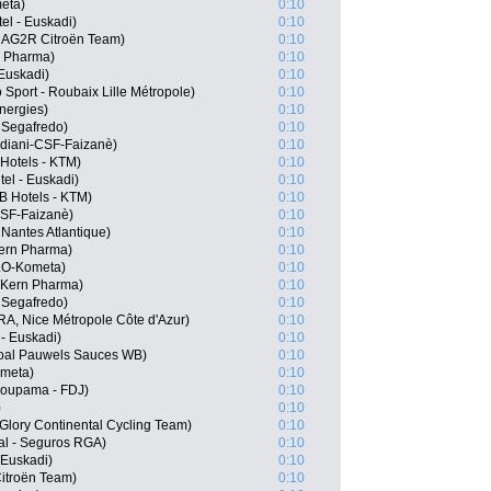
eta)
0:10
tel - Euskadi)
0:10
, AG2R Citroën Team)
0:10
n Pharma)
0:10
 Euskadi)
0:10
 Sport - Roubaix Lille Métropole)
0:10
nergies)
0:10
- Segafredo)
0:10
rdiani-CSF-Faizanè)
0:10
Hotels - KTM)
0:10
el - Euskadi)
0:10
B Hotels - KTM)
0:10
-CSF-Faizanè)
0:10
antes Atlantique)
0:10
Kern Pharma)
0:10
LO-Kometa)
0:10
 Kern Pharma)
0:10
- Segafredo)
0:10
RA, Nice Métropole Côte d'Azur)
0:10
 - Euskadi)
0:10
ngoal Pauwels Sauces WB)
0:10
ometa)
0:10
roupama - FDJ)
0:10
)
0:10
Glory Continental Cycling Team)
0:10
al - Seguros RGA)
0:10
 Euskadi)
0:10
itroën Team)
0:10