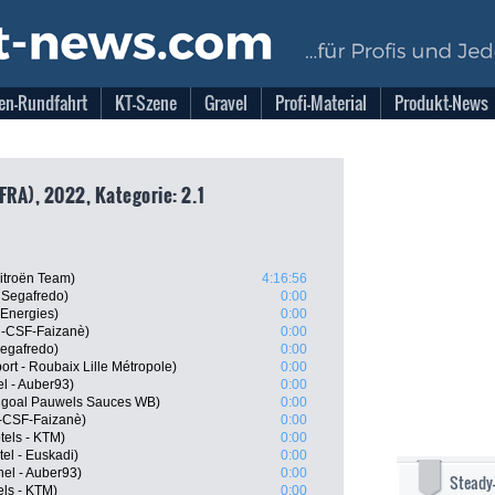
en-Rundfahrt
KT-Szene
Gravel
Profi-Material
Produkt-News
FRA), 2022, Kategorie: 2.1
itroën Team)
4:16:56
 Segafredo)
0:00
lEnergies)
0:00
ni-CSF-Faizanè)
0:00
Segafredo)
0:00
t - Roubaix Lille Métropole)
0:00
l - Auber93)
0:00
ingoal Pauwels Sauces WB)
0:00
ni-CSF-Faizanè)
0:00
tels - KTM)
0:00
el - Euskadi)
0:00
el - Auber93)
0:00
Steady
els - KTM)
0:00