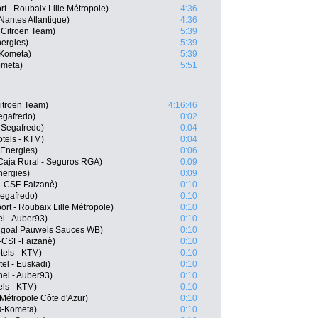
 - Roubaix Lille Métropole)
4:36
Nantes Atlantique)
4:36
 Citroën Team)
5:39
ergies)
5:39
-Kometa)
5:39
ometa)
5:51
itroën Team)
4:16:46
Segafredo)
0:02
 Segafredo)
0:04
tels - KTM)
0:04
lEnergies)
0:06
Caja Rural - Seguros RGA)
0:09
nergies)
0:09
ni-CSF-Faizanè)
0:10
Segafredo)
0:10
t - Roubaix Lille Métropole)
0:10
l - Auber93)
0:10
ingoal Pauwels Sauces WB)
0:10
ni-CSF-Faizanè)
0:10
tels - KTM)
0:10
el - Euskadi)
0:10
el - Auber93)
0:10
els - KTM)
0:10
Métropole Côte d'Azur)
0:10
O-Kometa)
0:10