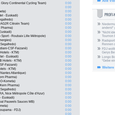
Alle Vi
 Glory Continental Cycling Team)
0:00
0:00
eta)
0:00
PROFI
tel - Euskadi)
0:00
Segafredo)
0:00
, AG2R Citroën Team)
0:00
Niedermai
n Pharma)
0:00
anders!“
|
 Euskadi)
0:00
“Nicht ide
 Sport - Roubaix Lille Métropole)
0:00
Tournon 
nergies)
0:00
Radsport 
- Segafredo)
0:00
Rennen 
rdiani-CSF-Faizanè)
0:00
FDJ wollt
Hotels - KTM)
0:00
Gerys Be
el - Euskadi)
0:00
Longo Bor
B Hotels - KTM)
0:00
“Gebe ein
-CSF-Faizanè)
0:00
Weitere
tels - KTM)
0:00
antes Atlantique)
0:00
Kern Pharma)
0:00
LO-Kometa)
0:00
 Kern Pharma)
0:00
- Segafredo)
0:00
RA, Nice Métropole Côte d'Azur)
0:00
 - Euskadi)
0:00
ngoal Pauwels Sauces WB)
0:00
ometa)
0:00
roupama - FDJ)
0:00
)
0:00