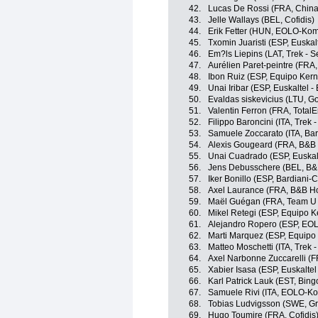
42.
Lucas De Rossi (FRA, China
43.
Jelle Wallays (BEL, Cofidis)
44.
Erik Fetter (HUN, EOLO-Kom
45.
Txomin Juaristi (ESP, Euskal
46.
Em?ls Liepins (LAT, Trek - 
47.
Aurélien Paret-peintre (FRA
48.
Ibon Ruiz (ESP, Equipo Ker
49.
Unai Iribar (ESP, Euskaltel -
50.
Evaldas siskevicius (LTU, Go
51.
Valentin Ferron (FRA, TotalE
52.
Filippo Baroncini (ITA, Trek 
53.
Samuele Zoccarato (ITA, Ba
54.
Alexis Gougeard (FRA, B&B 
55.
Unai Cuadrado (ESP, Euskalt
56.
Jens Debusschere (BEL, B&
57.
Iker Bonillo (ESP, Bardiani
58.
Axel Laurance (FRA, B&B Ho
59.
Maël Guégan (FRA, Team U N
60.
Mikel Retegi (ESP, Equipo 
61.
Alejandro Ropero (ESP, EO
62.
Marti Marquez (ESP, Equipo
63.
Matteo Moschetti (ITA, Trek 
64.
Axel Narbonne Zuccarelli (F
65.
Xabier Isasa (ESP, Euskaltel
66.
Karl Patrick Lauk (EST, Bi
67.
Samuele Rivi (ITA, EOLO-K
68.
Tobias Ludvigsson (SWE, G
69.
Hugo Toumire (FRA, Cofidis