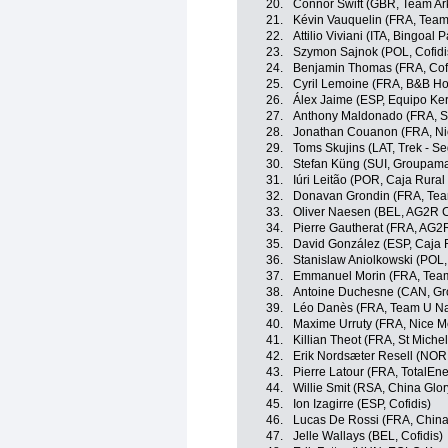
20.
Connor Swift (GBR, Team Ar
21.
Kévin Vauquelin (FRA, Team
22.
Attilio Viviani (ITA, Bingoa
23.
Szymon Sajnok (POL, Cofidi
24.
Benjamin Thomas (FRA, Cofi
25.
Cyril Lemoine (FRA, B&B Ho
26.
Álex Jaime (ESP, Equipo Ke
27.
Anthony Maldonado (FRA, St
28.
Jonathan Couanon (FRA, Nic
29.
Toms Skujins (LAT, Trek - S
30.
Stefan Küng (SUI, Groupama
31.
Iúri Leitão (POR, Caja Rura
32.
Donavan Grondin (FRA, Tea
33.
Oliver Naesen (BEL, AG2R C
34.
Pierre Gautherat (FRA, AG2
35.
David González (ESP, Caja 
36.
Stanislaw Aniolkowski (POL
37.
Emmanuel Morin (FRA, Team
38.
Antoine Duchesne (CAN, Gr
39.
Léo Danès (FRA, Team U Nan
40.
Maxime Urruty (FRA, Nice Mé
41.
Killian Theot (FRA, St Miche
42.
Erik Nordsæter Resell (NOR
43.
Pierre Latour (FRA, TotalEne
44.
Willie Smit (RSA, China Glo
45.
Ion Izagirre (ESP, Cofidis)
46.
Lucas De Rossi (FRA, China
47.
Jelle Wallays (BEL, Cofidis)