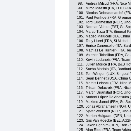
98.
Andrea Mifsud (FRA, Nice Mé
99.
Mirco Maestri (ITA, EOLO-K
100.
Nicolas Debeaumarché (FRA,
101.
Paul Penhoët (FRA, Groupa
102.
Tord Gudmestad (NOR, Uno-
103.
Norman Vahtra (EST, Go Spor
104.
Marco Tizza (ITA, Bingoal 
105.
Matteo Malucelli (ITA, China
106.
Tony Hurel (FRA, St Michel 
107.
Enrico Zanoncello (ITA, Bar
108.
Mathias Le Turnier (FRA, Te
109.
Valentin Tabellion (FRA, Go 
110.
Kévin Ledanois (FRA, Team
111.
Julien Morice (FRA, B&B Hot
112.
Sacha Modolo (ITA, Bardian
113.
Tom Wirtgen (LUX, Bingoal
114.
Sean Bennett (USA, China G
115.
Mathis Lebeau (FRA, Nice M
116.
Tristan Delacroix (FRA, Nice
117.
Martin Urianstad (NOR, Uno
118.
Andoni López De Abetxuko (
119.
Maxime Jarnet (FRA, Go Spor
120.
Jonas Abrahamsen (NOR, Un
121.
Syver Wærsted (NOR, Uno-X
122.
Morten Hulgaard (DEN, Uno
123.
Gijs Van Hoecke (BEL, AG2R
124.
Jakob Egholm (DEN, Trek - 
125.
Alan Riou (FRA, Team Arkéa