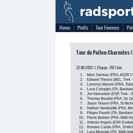
Home
Profis
Tour Femmes
Pol
Tour du Poitou-Charentes (
23.08.2022: 1. Etappe , 193.1 km
1.
Marc Sarreau (FRA, AG2R C
2.
Edward Theuns (BEL, Trek -
3.
Lorrenzo Manzin (FRA, Tota
4.
Luca Colnaghi (ITA, Bardia
5.
Jon Aberasturi (ESP, Trek - 
6.
Thomas Boudat (FRA, Go Spor
7.
Jason Tesson (FRA, St Miche
8.
Nathan Vandepitte (FRA, B
9.
Filippo Fiorelli (ITA, Bardia
10.
Pierre Barbier (FRA, B&B Ho
11.
Antonio Angulo (ESP, Euskalt
12.
Romain Cardis (FRA, St Mich
13.
Luca Mozzato (ITA, B&B Hot