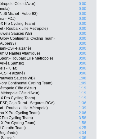
tropole Côte d'Azur)
0:00
ometa)
0:00
 St Michel - Auber93)
0:00
ma - FDJ)
0:00
X Pro Cycling Team)
0:00
t - Roubaix Lille Métropole)
0:00
Pauwels Sauces WB)
0:00
 Glory Continental Cycling Team)
0:00
- Auber93)
0:00
diani-CSF-Faizanè)
0:00
am U Nantes Atlantique)
0:00
Sport - Roubaix Lille Métropole)
0:00
 Arkéa Samsic)
0:00
els - KTM)
0:00
i-CSF-Faizanè)
0:00
 Pauwels Sauces WB)
1:08
lory Continental Cycling Team)
1:09
étropole Côte d'Azur)
1:19
 Métropole Côte d'Azur)
1:19
-X Pro Cycling Team)
1:19
ESP, Caja Rural - Seguros RGA)
1:36
t - Roubaix Lille Métropole)
1:39
o-X Pro Cycling Team)
2:06
 Pro Cycling Team)
3:58
-X Pro Cycling Team)
1:58
 Citroën Team)
4:25
Segafredo)
4:34
 Samsic)
4:36