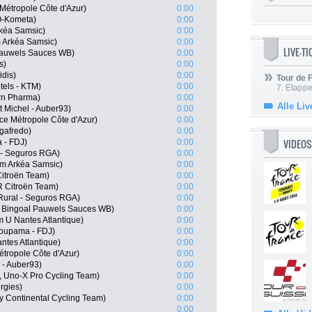
Métropole Côte d'Azur)
0:00
O-Kometa)
0:00
kéa Samsic)
0:00
 Arkéa Samsic)
0:00
LIVE-T
l Pauwels Sauces WB)
0:00
s)
0:00
dis)
0:00
Tour de
tels - KTM)
0:00
7. Etappe
rn Pharma)
0:00
Alle Liv
 Michel - Auber93)
0:00
e Métropole Côte d'Azur)
0:00
egafredo)
0:00
VIDEOS
 - FDJ)
0:00
l - Seguros RGA)
0:00
m Arkéa Samsic)
0:00
itroën Team)
0:00
R Citroën Team)
0:00
Rural - Seguros RGA)
0:00
, Bingoal Pauwels Sauces WB)
0:00
 U Nantes Atlantique)
0:00
oupama - FDJ)
0:00
tes Atlantique)
0:00
tropole Côte d'Azur)
0:00
l - Auber93)
0:00
, Uno-X Pro Cycling Team)
0:00
rgies)
0:00
ry Continental Cycling Team)
0:00
0:00