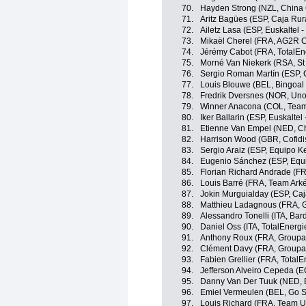
70.
Hayden Strong (NZL, China 
71.
Aritz Bagües (ESP, Caja Rur
72.
Ailetz Lasa (ESP, Euskaltel -
73.
Mikaël Cherel (FRA, AG2R C
74.
Jérémy Cabot (FRA, TotalEn
75.
Morné Van Niekerk (RSA, St 
76.
Sergio Roman Martín (ESP, 
77.
Louis Blouwe (BEL, Bingoa
78.
Fredrik Dversnes (NOR, Uno
79.
Winner Anacona (COL, Team
80.
Iker Ballarin (ESP, Euskaltel
81.
Etienne Van Empel (NED, Ch
82.
Harrison Wood (GBR, Cofidi
83.
Sergio Araiz (ESP, Equipo 
84.
Eugenio Sánchez (ESP, Equ
85.
Florian Richard Andrade (FR
86.
Louis Barré (FRA, Team Ark
87.
Jokin Murguialday (ESP, Ca
88.
Matthieu Ladagnous (FRA, 
89.
Alessandro Tonelli (ITA, Ba
90.
Daniel Oss (ITA, TotalEnergi
91.
Anthony Roux (FRA, Groupa
92.
Clément Davy (FRA, Groupa
93.
Fabien Grellier (FRA, TotalE
94.
Jefferson Alveiro Cepeda (
95.
Danny Van Der Tuuk (NED, 
96.
Emiel Vermeulen (BEL, Go Sp
97.
Louis Richard (FRA, Team U 