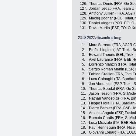
126.
Thomas Denis (FRA, Go Sport
127.
Jordan Jegat (FRA, Team U 
128.
Anthony Jullien (FRA, AG2R
129.
Maciej Bodnar (POL, TotalEn
130.
Daniel Viegas (POR, EOLO
131.
David Martin (ESP, EOLO-K
23.08.2022: Gesamtwertung
1.
Marc Sarreau (FRA, AG2R C
2.
Em?ls Liepins (LAT, Trek - 
3.
Edward Theuns (BEL, Trek -
4.
Axel Laurance (FRA, B&B Ho
5.
Lorrenzo Manzin (FRA, Tota
6.
Sergio Roman Martín (ESP, 
7.
Fabien Grellier (FRA, TotalE
8.
Luca Colnaghi (ITA, Bardia
9.
Jon Aberasturi (ESP, Trek - 
10.
Thomas Boudat (FRA, Go Spor
11.
Jason Tesson (FRA, St Miche
12.
Nathan Vandepitte (FRA, B
13.
Filippo Fiorelli (ITA, Bardia
14.
Pierre Barbier (FRA, B&B Ho
15.
Antonio Angulo (ESP, Euskalt
16.
Romain Cardis (FRA, St Mich
17.
Luca Mozzato (ITA, B&B Hot
18.
Paul Hennequin (FRA, Nice 
19.
Giovanni Lonardi (ITA, EOL