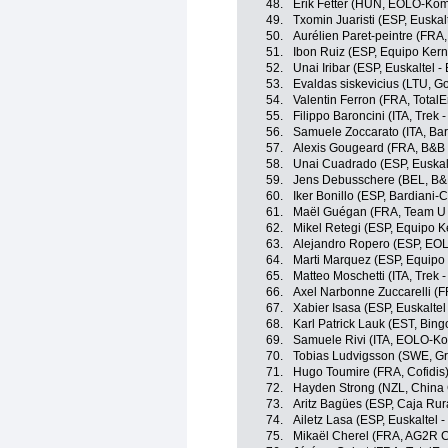
48.
Erik Fetter (HUN, EOLO-Kom
49.
Txomin Juaristi (ESP, Euskal
50.
Aurélien Paret-peintre (FRA
51.
Ibon Ruiz (ESP, Equipo Ker
52.
Unai Iribar (ESP, Euskaltel -
53.
Evaldas siskevicius (LTU, Go
54.
Valentin Ferron (FRA, TotalE
55.
Filippo Baroncini (ITA, Trek 
56.
Samuele Zoccarato (ITA, Ba
57.
Alexis Gougeard (FRA, B&B 
58.
Unai Cuadrado (ESP, Euskalt
59.
Jens Debusschere (BEL, B&
60.
Iker Bonillo (ESP, Bardiani
61.
Maël Guégan (FRA, Team U N
62.
Mikel Retegi (ESP, Equipo 
63.
Alejandro Ropero (ESP, EO
64.
Marti Marquez (ESP, Equipo
65.
Matteo Moschetti (ITA, Trek 
66.
Axel Narbonne Zuccarelli (F
67.
Xabier Isasa (ESP, Euskaltel
68.
Karl Patrick Lauk (EST, Bi
69.
Samuele Rivi (ITA, EOLO-K
70.
Tobias Ludvigsson (SWE, G
71.
Hugo Toumire (FRA, Cofidis
72.
Hayden Strong (NZL, China 
73.
Aritz Bagües (ESP, Caja Rur
74.
Ailetz Lasa (ESP, Euskaltel -
75.
Mikaël Cherel (FRA, AG2R C