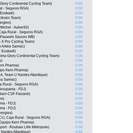
Glory Continental Cycling Team)
0:00
al - Seguros RGA)
0:00
 Euskadi)
0:00
itroën Team)
0:00
ergies)
0:00
Michel - Auber93)
0:00
Caja Rural - Seguros RGA)
0:00
l Pauwels Sauces WB)
0:00
-X Pro Cycling Team)
0:00
 Arkéa Samsic)
0:00
 - Euskadi)
0:00
ina Glory Continental Cycling Team)
0:00
s)
0:00
Kern Pharma)
0:00
ipo Kern Pharma)
0:00
A, Team U Nantes Atlantique)
0:00
éa Samsic)
0:00
ja Rural - Seguros RGA)
0:00
Groupama - FDJ)
0:00
rdiani-CSF-Faizanè)
0:00
es)
0:00
ma - FDJ)
0:00
ma - FDJ)
0:00
nergies)
0:00
ECU, Caja Rural - Seguros RGA)
0:00
Equipo Kern Pharma)
0:00
ort - Roubaix Lille Métropole)
0:00
Nantes Atlantique)
0:00