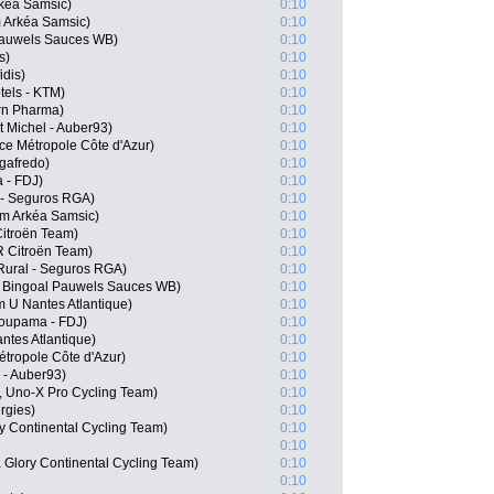
kéa Samsic)
0:10
 Arkéa Samsic)
0:10
l Pauwels Sauces WB)
0:10
s)
0:10
dis)
0:10
tels - KTM)
0:10
rn Pharma)
0:10
 Michel - Auber93)
0:10
e Métropole Côte d'Azur)
0:10
egafredo)
0:10
 - FDJ)
0:10
l - Seguros RGA)
0:10
m Arkéa Samsic)
0:10
itroën Team)
0:10
R Citroën Team)
0:10
Rural - Seguros RGA)
0:10
, Bingoal Pauwels Sauces WB)
0:10
 U Nantes Atlantique)
0:10
oupama - FDJ)
0:10
tes Atlantique)
0:10
tropole Côte d'Azur)
0:10
l - Auber93)
0:10
, Uno-X Pro Cycling Team)
0:10
rgies)
0:10
ry Continental Cycling Team)
0:10
0:10
 Glory Continental Cycling Team)
0:10
0:10