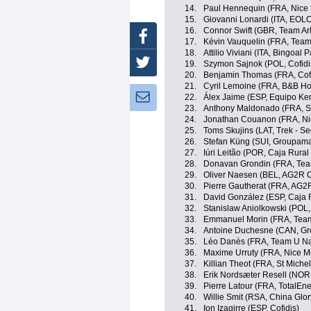
14.
Paul Hennequin (FRA, Nice 
15.
Giovanni Lonardi (ITA, EOL
16.
Connor Swift (GBR, Team Ar
Facebook
17.
Kévin Vauquelin (FRA, Team
18.
Attilio Viviani (ITA, Bingoa
Twitter
19.
Szymon Sajnok (POL, Cofidi
20.
Benjamin Thomas (FRA, Cofi
21.
Cyril Lemoine (FRA, B&B Ho
Newsletter:
22.
Álex Jaime (ESP, Equipo Ke
23.
Anthony Maldonado (FRA, St
24.
Jonathan Couanon (FRA, Nic
25.
Toms Skujins (LAT, Trek - S
26.
Stefan Küng (SUI, Groupama
27.
Iúri Leitão (POR, Caja Rura
28.
Donavan Grondin (FRA, Tea
29.
Oliver Naesen (BEL, AG2R C
30.
Pierre Gautherat (FRA, AG2
31.
David González (ESP, Caja 
32.
Stanislaw Aniolkowski (POL
33.
Emmanuel Morin (FRA, Team
34.
Antoine Duchesne (CAN, Gr
35.
Léo Danès (FRA, Team U Nan
36.
Maxime Urruty (FRA, Nice Mé
37.
Killian Theot (FRA, St Miche
38.
Erik Nordsæter Resell (NOR
39.
Pierre Latour (FRA, TotalEne
40.
Willie Smit (RSA, China Glo
41.
Ion Izagirre (ESP, Cofidis)