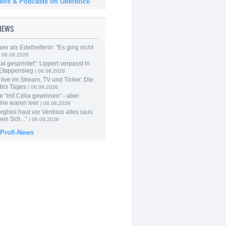
deos & Podcasts im Überblick
-NEWS
er als Edelhelferin: “Es ging nicht
 06.08.2026
al gesprintet“: Lippert verpasst in
Etappensieg
| 06.08.2026
live im Stream, TV und Ticker: Die
des Tages
| 06.08.2026
e “mit Célia gewinnen“ - aber
ine waren leer
| 06.08.2026
ghini haut vor Ventoux alles raus:
en Sch...“
| 06.08.2026
 Profi-News