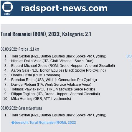
Turul Romaniei (ROM), 2022, Kategorie: 2.1
06.09.2022: Prolog , 2.1 km
1.
Tom Sexton (NZL, Bolton Equities Black Spoke Pro Cycling)
0:0
2.
Nicolas Dalla Valle (ITA, Giotti Victoria - Savini Due)
3.
Eduard-Michael Grosu (ROM, Drone Hopper - Androni Giocattoli)
4.
Aaron Gate (NZL, Bolton Equities Black Spoke Pro Cycling)
5.
Daniel Crista (ROM, Romania)
6.
Brendan Rhim (USA, Wildlife Generation Pro Cycling)
7.
Davide Plebani (ITA, Work Service Vitalcare Vega)
8.
Tobiasz Pawlak (POL, HRE Mazowsze Serce Polski)
9.
Filippo Tagliani (ITA, Drone Hopper - Androni Giocattoli)
10.
Mika Heming (GER, ATT Investments)
06.09.2022: Gesamtwertung
1.
Tom Sexton (NZL, Bolton Equities Black Spoke Pro Cycling)
�bersicht Turul Romaniei (ROM), 2022