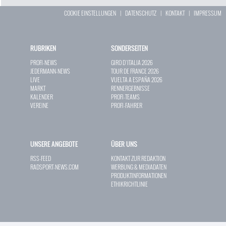
COOKIE EINSTELLUNGEN
|
DATENSCHUTZ
|
KONTAKT
|
IMPRESSUM
RUBRIKEN
SONDERSEITEN
PROFI-NEWS
GIRO D`ITALIA 2026
JEDERMANN-NEWS
TOUR DE FRANCE 2026
LIVE
VUELTA A ESPAÑA 2026
MARKT
RENNERGEBNISSE
KALENDER
PROFI-TEAMS
VEREINE
PROFI-FAHRER
UNSERE ANGEBOTE
ÜBER UNS
RSS-FEED
KONTAKT ZUR REDAKTION
RADSPORT-NEWS.COM
WERBUNG & MEDIADATEN
PRODUKTINFORMATIONEN
ETHIKRICHTLINIE