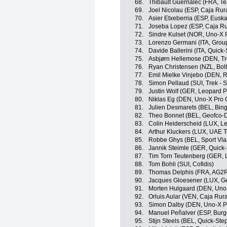
68.
Thibault Guernalec (FRA, T
69.
Joel Nicolau (ESP, Caja Rur
70.
Asier Etxeberria (ESP, Euska
71.
Joseba Lopez (ESP, Caja Ru
72.
Sindre Kulset (NOR, Uno-X 
73.
Lorenzo Germani (ITA, Grou
74.
Davide Ballerini (ITA, Quick
75.
Asbjørn Hellemose (DEN, Tr
76.
Ryan Christensen (NZL, Bolt
77.
Emil Mielke Vinjebo (DEN, 
78.
Simon Pellaud (SUI, Trek - 
79.
Justin Wolf (GER, Leopard P
80.
Niklas Eg (DEN, Uno-X Pro 
81.
Julien Desmarets (BEL, Bi
82.
Theo Bonnet (BEL, Geofco-Do
83.
Colin Heiderscheid (LUX, Le
84.
Arthur Kluckers (LUX, UAE 
85.
Robbe Ghys (BEL, Sport Vla
86.
Jannik Steimle (GER, Quick-
87.
Tim Torn Teutenberg (GER, 
88.
Tom Bohli (SUI, Cofidis)
89.
Thomas Delphis (FRA, AG2R
90.
Jacques Gloesener (LUX, Geo
91.
Morten Hulgaard (DEN, Uno
92.
Orluis Aular (VEN, Caja Rur
93.
Simon Dalby (DEN, Uno-X P
94.
Manuel Peñalver (ESP, Bur
95.
Stijn Steels (BEL, Quick-Ste