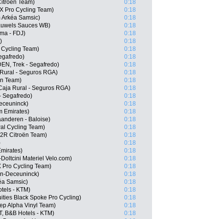
itroën Team)
0:18
X Pro Cycling Team)
0:18
 Arkéa Samsic)
0:18
Pauwels Sauces WB)
0:18
ma - FDJ)
0:18
)
0:18
 Cycling Team)
0:18
Segafredo)
0:18
DEN, Trek - Segafredo)
0:18
 Rural - Seguros RGA)
0:18
ën Team)
0:18
Caja Rural - Seguros RGA)
0:18
- Segafredo)
0:18
Deceuninck)
0:18
m Emirates)
0:18
anderen - Baloise)
0:18
al Cycling Team)
0:18
G2R Citroën Team)
0:18
)
0:18
Emirates)
0:18
Doltcini Materiel Velo.com)
0:18
 Pro Cycling Team)
0:18
in-Deceuninck)
0:18
éa Samsic)
0:18
tels - KTM)
0:18
ities Black Spoke Pro Cycling)
0:18
ep Alpha Vinyl Team)
0:18
, B&B Hotels - KTM)
0:18