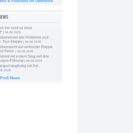
deos & Podcasts im Überblick
-NEWS
Ich bin nicht so ideal
t“
| 06.08.2026
 überwindet alle Probleme und
6. Tour-Etappe
| 06.08.2026
berrascht auf verkürzter Etappe
nd Feind
| 06.08.2026
nimmt mit erstem Sieg seit drei
urgos-Führung
| 06.08.2026
ngert langfristig mit Del
08.2026
 Profi-News