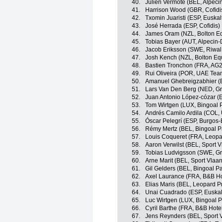
40.
Julien Vermote (BEL, Alpec
41.
Harrison Wood (GBR, Cofidi
42.
Txomin Juaristi (ESP, Euskal
43.
José Herrada (ESP, Cofidis)
44.
James Oram (NZL, Bolton Eq
45.
Tobias Bayer (AUT, Alpecin
46.
Jacob Eriksson (SWE, Riwal
47.
Josh Kench (NZL, Bolton Equ
48.
Bastien Tronchon (FRA, AG
49.
Rui Oliveira (POR, UAE Tea
50.
Amanuel Ghebreigzabhier (E
51.
Lars Van Den Berg (NED, G
52.
Juan Antonio López-cózar (
53.
Tom Wirtgen (LUX, Bingoal
54.
Andrés Camilo Ardila (COL,
55.
Óscar Pelegrí (ESP, Burgos
56.
Rémy Mertz (BEL, Bingoal 
57.
Louis Coqueret (FRA, Leopa
58.
Aaron Verwilst (BEL, Sport V
59.
Tobias Ludvigsson (SWE, G
60.
Arne Marit (BEL, Sport Vlaan
61.
Gil Gelders (BEL, Bingoal 
62.
Axel Laurance (FRA, B&B Ho
63.
Elias Maris (BEL, Leopard P
64.
Unai Cuadrado (ESP, Euskalt
65.
Luc Wirtgen (LUX, Bingoal
66.
Cyril Barthe (FRA, B&B Hote
67.
Jens Reynders (BEL, Sport V