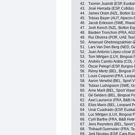
42.
Txomin Juaristi (ESP, Euskal
43.
José Herrada (ESP, Cofidis)
44.
James Oram (NZL, Bolton Eq
45.
Tobias Bayer (AUT, Alpecin
46.
Jacob Eriksson (SWE, Riwal
47.
Josh Kench (NZL, Bolton Equ
48.
Bastien Tronchon (FRA, AG
49.
Rui Oliveira (POR, UAE Tea
50.
Amanuel Ghebreigzabhier (E
51.
Lars Van Den Berg (NED, G
52.
Juan Antonio López-cózar (
53.
Tom Wirtgen (LUX, Bingoal
54.
Andrés Camilo Ardila (COL,
55.
Óscar Pelegrí (ESP, Burgos
56.
Rémy Mertz (BEL, Bingoal 
57.
Louis Coqueret (FRA, Leopa
58.
Aaron Verwilst (BEL, Sport V
59.
Tobias Ludvigsson (SWE, G
60.
Arne Marit (BEL, Sport Vlaan
61.
Gil Gelders (BEL, Bingoal 
62.
Axel Laurance (FRA, B&B Ho
63.
Elias Maris (BEL, Leopard P
64.
Unai Cuadrado (ESP, Euskalt
65.
Luc Wirtgen (LUX, Bingoal
66.
Cyril Barthe (FRA, B&B Hote
67.
Jens Reynders (BEL, Sport V
68.
Thibault Guernalec (FRA, T
69.
Joel Nicolau (ESP, Caja Rur