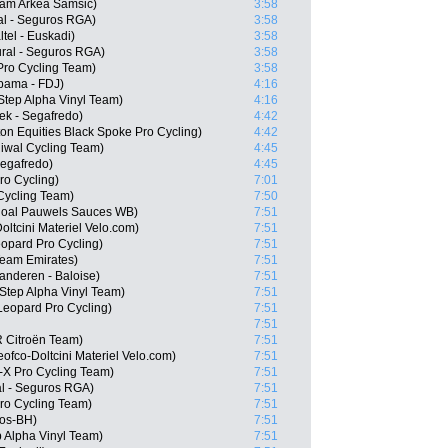
eam Arkéa Samsic)
3:58
al - Seguros RGA)
3:58
ltel - Euskadi)
3:58
ral - Seguros RGA)
3:58
Pro Cycling Team)
3:58
pama - FDJ)
4:16
-Step Alpha Vinyl Team)
4:16
ek - Segafredo)
4:42
on Equities Black Spoke Pro Cycling)
4:42
Riwal Cycling Team)
4:45
Segafredo)
4:45
ro Cycling)
7:01
Cycling Team)
7:50
ngoal Pauwels Sauces WB)
7:51
ltcini Materiel Velo.com)
7:51
opard Pro Cycling)
7:51
Team Emirates)
7:51
anderen - Baloise)
7:51
Step Alpha Vinyl Team)
7:51
Leopard Pro Cycling)
7:51
7:51
 Citroën Team)
7:51
fco-Doltcini Materiel Velo.com)
7:51
-X Pro Cycling Team)
7:51
al - Seguros RGA)
7:51
ro Cycling Team)
7:51
gos-BH)
7:51
p Alpha Vinyl Team)
7:51