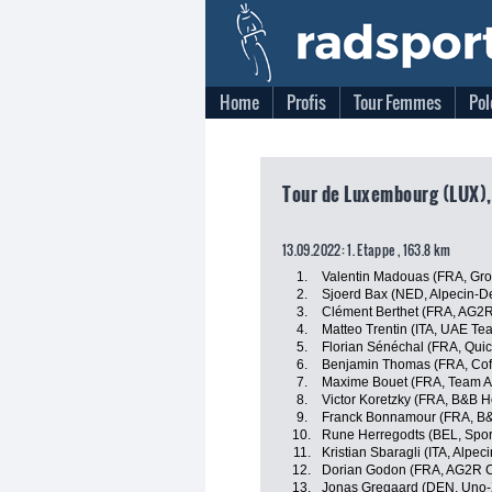
Home
Profis
Tour Femmes
Pol
Tour de Luxembourg (LUX),
13.09.2022: 1. Etappe , 163.8 km
1.
Valentin Madouas (FRA, Gr
2.
Sjoerd Bax (NED, Alpecin-D
3.
Clément Berthet (FRA, AG2R
4.
Matteo Trentin (ITA, UAE Te
5.
Florian Sénéchal (FRA, Quic
6.
Benjamin Thomas (FRA, Cofi
7.
Maxime Bouet (FRA, Team A
8.
Victor Koretzky (FRA, B&B H
9.
Franck Bonnamour (FRA, B&
10.
Rune Herregodts (BEL, Sport
11.
Kristian Sbaragli (ITA, Alpe
12.
Dorian Godon (FRA, AG2R C
13.
Jonas Gregaard (DEN, Uno-