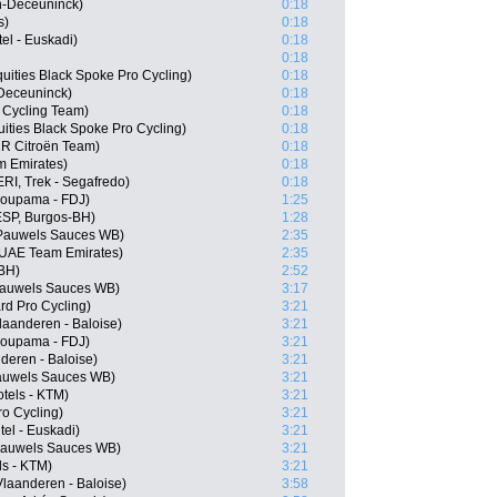
in-Deceuninck)
0:18
s)
0:18
tel - Euskadi)
0:18
0:18
uities Black Spoke Pro Cycling)
0:18
-Deceuninck)
0:18
 Cycling Team)
0:18
ities Black Spoke Pro Cycling)
0:18
2R Citroën Team)
0:18
m Emirates)
0:18
RI, Trek - Segafredo)
0:18
roupama - FDJ)
1:25
ESP, Burgos-BH)
1:28
 Pauwels Sauces WB)
2:35
 UAE Team Emirates)
2:35
-BH)
2:52
Pauwels Sauces WB)
3:17
rd Pro Cycling)
3:21
laanderen - Baloise)
3:21
roupama - FDJ)
3:21
deren - Baloise)
3:21
Pauwels Sauces WB)
3:21
tels - KTM)
3:21
ro Cycling)
3:21
el - Euskadi)
3:21
 Pauwels Sauces WB)
3:21
ls - KTM)
3:21
laanderen - Baloise)
3:58