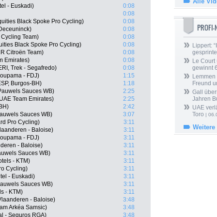
Alle Vi
tel - Euskadi)
0:08
0:08
uities Black Spoke Pro Cycling)
0:08
PROFI
-Deceuninck)
0:08
 Cycling Team)
0:08
ities Black Spoke Pro Cycling)
0:08
Lippert: “
2R Citroën Team)
0:08
gesprinte
m Emirates)
0:08
Le Court
RI, Trek - Segafredo)
0:08
gewinnt 
roupama - FDJ)
1:15
Lemmen ü
ESP, Burgos-BH)
1:18
Freund u
 Pauwels Sauces WB)
2:25
Gall über
 UAE Team Emirates)
2:25
Jahren B
-BH)
2:42
UAE verlä
Pauwels Sauces WB)
3:07
Toro
| 06.
rd Pro Cycling)
3:11
Weitere
laanderen - Baloise)
3:11
roupama - FDJ)
3:11
deren - Baloise)
3:11
Pauwels Sauces WB)
3:11
tels - KTM)
3:11
ro Cycling)
3:11
el - Euskadi)
3:11
 Pauwels Sauces WB)
3:11
ls - KTM)
3:11
laanderen - Baloise)
3:48
eam Arkéa Samsic)
3:48
al - Seguros RGA)
3:48