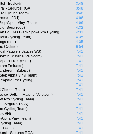
ltel - Euskadi)
3:48
ral - Seguros RGA)
3:48
Pro Cycling Team)
3:48
pama - FDJ)
4:06
-Step Alpha Vinyl Team)
4:06
ek - Segafredo)
4:32
on Equities Black Spoke Pro Cycling)
4:32
Riwal Cycling Team)
4:35
Segafredo)
4:35
ro Cycling)
6:54
ngoal Pauwels Sauces WB)
7:41
ltcini Materiel Velo.com)
7:41
opard Pro Cycling)
7:41
Team Emirates)
7:41
anderen - Baloise)
7:41
Step Alpha Vinyl Team)
7:41
Leopard Pro Cycling)
7:41
7:41
 Citroën Team)
7:41
fco-Doltcini Materiel Velo.com)
7:41
-X Pro Cycling Team)
7:41
al - Seguros RGA)
7:41
ro Cycling Team)
7:41
gos-BH)
7:41
p Alpha Vinyl Team)
7:41
Cycling Team)
7:41
 Euskadi)
7:41
Rural - Seguros RGA)
7:41