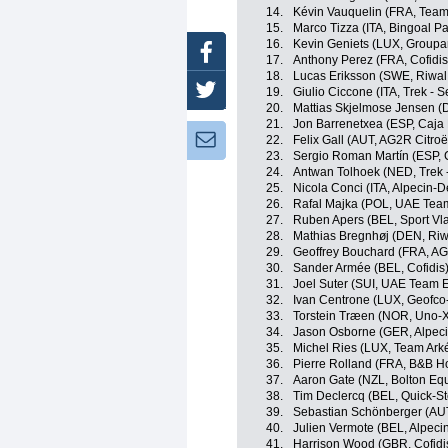
14.
Kévin Vauquelin (FRA, Team
15.
Marco Tizza (ITA, Bingoal 
16.
Kevin Geniets (LUX, Groupa
Facebook
17.
Anthony Perez (FRA, Cofidis
18.
Lucas Eriksson (SWE, Riwal
Twitter
19.
Giulio Ciccone (ITA, Trek - 
20.
Mattias Skjelmose Jensen (
21.
Jon Barrenetxea (ESP, Caja
Newsletter:
22.
Felix Gall (AUT, AG2R Citro
23.
Sergio Roman Martín (ESP, 
24.
Antwan Tolhoek (NED, Trek 
25.
Nicola Conci (ITA, Alpecin-
26.
Rafal Majka (POL, UAE Tea
27.
Ruben Apers (BEL, Sport Vla
28.
Mathias Bregnhøj (DEN, Riw
29.
Geoffrey Bouchard (FRA, A
30.
Sander Armée (BEL, Cofidis
31.
Joel Suter (SUI, UAE Team 
32.
Ivan Centrone (LUX, Geofco-
33.
Torstein Træen (NOR, Uno-X
34.
Jason Osborne (GER, Alpec
35.
Michel Ries (LUX, Team Ark
36.
Pierre Rolland (FRA, B&B Ho
37.
Aaron Gate (NZL, Bolton Equ
38.
Tim Declercq (BEL, Quick-St
39.
Sebastian Schönberger (AUT
40.
Julien Vermote (BEL, Alpec
41.
Harrison Wood (GBR, Cofidi