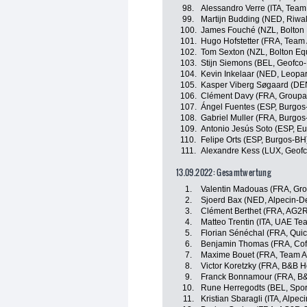
98.
Alessandro Verre (ITA, Team
99.
Martijn Budding (NED, Riwa
100.
James Fouché (NZL, Bolton 
101.
Hugo Hofstetter (FRA, Team
102.
Tom Sexton (NZL, Bolton Equ
103.
Stijn Siemons (BEL, Geofco-
104.
Kevin Inkelaar (NED, Leopar
105.
Kasper Viberg Søgaard (DEN
106.
Clément Davy (FRA, Groupa
107.
Ángel Fuentes (ESP, Burgos
108.
Gabriel Muller (FRA, Burgo
109.
Antonio Jesús Soto (ESP, Eus
110.
Felipe Orts (ESP, Burgos-BH
111.
Alexandre Kess (LUX, Geofco
13.09.2022: Gesamtwertung
1.
Valentin Madouas (FRA, Gr
2.
Sjoerd Bax (NED, Alpecin-D
3.
Clément Berthet (FRA, AG2R
4.
Matteo Trentin (ITA, UAE Te
5.
Florian Sénéchal (FRA, Quic
6.
Benjamin Thomas (FRA, Cofi
7.
Maxime Bouet (FRA, Team A
8.
Victor Koretzky (FRA, B&B H
9.
Franck Bonnamour (FRA, B&
10.
Rune Herregodts (BEL, Sport
11.
Kristian Sbaragli (ITA, Alpe