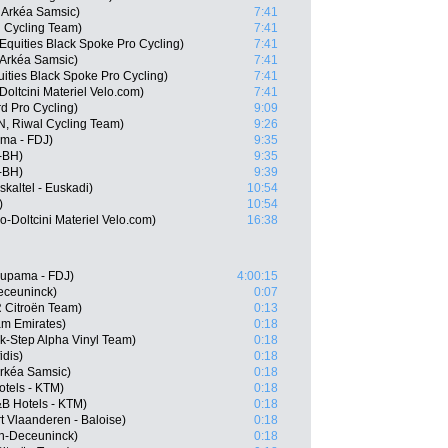
 Arkéa Samsic)
7:41
l Cycling Team)
7:41
Equities Black Spoke Pro Cycling)
7:41
 Arkéa Samsic)
7:41
ities Black Spoke Pro Cycling)
7:41
Doltcini Materiel Velo.com)
7:41
d Pro Cycling)
9:09
, Riwal Cycling Team)
9:26
ma - FDJ)
9:35
-BH)
9:35
s-BH)
9:39
kaltel - Euskadi)
10:54
)
10:54
-Doltcini Materiel Velo.com)
16:38
oupama - FDJ)
4:00:15
eceuninck)
0:07
 Citroën Team)
0:13
am Emirates)
0:18
k-Step Alpha Vinyl Team)
0:18
dis)
0:18
rkéa Samsic)
0:18
otels - KTM)
0:18
B Hotels - KTM)
0:18
 Vlaanderen - Baloise)
0:18
cin-Deceuninck)
0:18