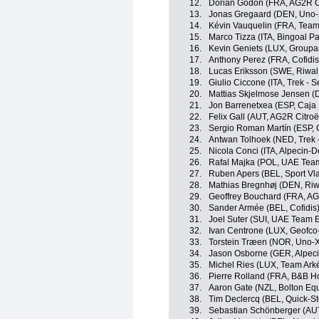
12.
Dorian Godon (FRA, AG2R C
13.
Jonas Gregaard (DEN, Uno-
14.
Kévin Vauquelin (FRA, Team
15.
Marco Tizza (ITA, Bingoal 
16.
Kevin Geniets (LUX, Groupa
17.
Anthony Perez (FRA, Cofidis
18.
Lucas Eriksson (SWE, Riwal
19.
Giulio Ciccone (ITA, Trek - 
20.
Mattias Skjelmose Jensen (
21.
Jon Barrenetxea (ESP, Caja
22.
Felix Gall (AUT, AG2R Citro
23.
Sergio Roman Martín (ESP, 
24.
Antwan Tolhoek (NED, Trek 
25.
Nicola Conci (ITA, Alpecin-
26.
Rafal Majka (POL, UAE Tea
27.
Ruben Apers (BEL, Sport Vla
28.
Mathias Bregnhøj (DEN, Riw
29.
Geoffrey Bouchard (FRA, A
30.
Sander Armée (BEL, Cofidis
31.
Joel Suter (SUI, UAE Team 
32.
Ivan Centrone (LUX, Geofco-
33.
Torstein Træen (NOR, Uno-X
34.
Jason Osborne (GER, Alpec
35.
Michel Ries (LUX, Team Ark
36.
Pierre Rolland (FRA, B&B Ho
37.
Aaron Gate (NZL, Bolton Equ
38.
Tim Declercq (BEL, Quick-St
39.
Sebastian Schönberger (AUT