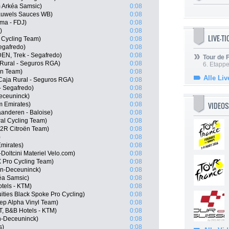
 Arkéa Samsic)
0:08
Pauwels Sauces WB)
0:08
ma - FDJ)
0:08
)
0:08
LIVE-T
 Cycling Team)
0:08
Segafredo)
0:08
DEN, Trek - Segafredo)
0:08
Tour de
 Rural - Seguros RGA)
0:08
6. Etapp
ën Team)
0:08
Alle Liv
Caja Rural - Seguros RGA)
0:08
- Segafredo)
0:08
Deceuninck)
0:08
VIDEOS
m Emirates)
0:08
anderen - Baloise)
0:08
al Cycling Team)
0:08
G2R Citroën Team)
0:08
)
0:08
Emirates)
0:08
Doltcini Materiel Velo.com)
0:08
 Pro Cycling Team)
0:08
in-Deceuninck)
0:08
éa Samsic)
0:08
tels - KTM)
0:08
ities Black Spoke Pro Cycling)
0:08
ep Alpha Vinyl Team)
0:08
, B&B Hotels - KTM)
0:08
in-Deceuninck)
0:08
s)
0:08