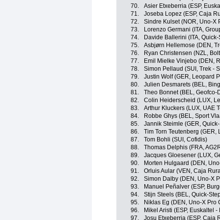
70.
Asier Etxeberria (ESP, Euska
71.
Joseba Lopez (ESP, Caja Ru
72.
Sindre Kulset (NOR, Uno-X 
73.
Lorenzo Germani (ITA, Grou
74.
Davide Ballerini (ITA, Quick
75.
Asbjørn Hellemose (DEN, Tr
76.
Ryan Christensen (NZL, Bolt
77.
Emil Mielke Vinjebo (DEN, 
78.
Simon Pellaud (SUI, Trek - 
79.
Justin Wolf (GER, Leopard P
80.
Julien Desmarets (BEL, Bi
81.
Theo Bonnet (BEL, Geofco-Do
82.
Colin Heiderscheid (LUX, Le
83.
Arthur Kluckers (LUX, UAE 
84.
Robbe Ghys (BEL, Sport Vla
85.
Jannik Steimle (GER, Quick-
86.
Tim Torn Teutenberg (GER, 
87.
Tom Bohli (SUI, Cofidis)
88.
Thomas Delphis (FRA, AG2R
89.
Jacques Gloesener (LUX, Geo
90.
Morten Hulgaard (DEN, Uno
91.
Orluis Aular (VEN, Caja Rur
92.
Simon Dalby (DEN, Uno-X P
93.
Manuel Peñalver (ESP, Bur
94.
Stijn Steels (BEL, Quick-Ste
95.
Niklas Eg (DEN, Uno-X Pro 
96.
Mikel Aristi (ESP, Euskaltel -
97.
Josu Etxeberria (ESP, Caja 