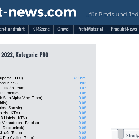
en-Rundfahrt
KT-Szene
Gravel
Profi-Material
Produkt-News
 2022, Kategorie: PRO
oupama - FDJ)
4:00:25
eceuninck)
0:03
 Citroën Team)
0:07
am Emirates)
0:08
k-Step Alpha Vinyl Team)
0:08
dis)
0:08
rkéa Samsic)
0:08
otels - KTM)
0:08
B Hotels - KTM)
0:08
 Vlaanderen - Baloise)
0:08
cin-Deceuninck)
0:08
itroën Team)
0:08
Steady
X Pro Cycling Team)
0:08