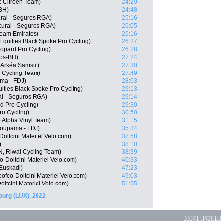
 Citroën Team)
24:29
-BH)
24:48
ral - Seguros RGA)
25:16
Rural - Seguros RGA)
26:05
Team Emirates)
26:16
Equities Black Spoke Pro Cycling)
26:27
opard Pro Cycling)
26:28
gos-BH)
27:24
 Arkéa Samsic)
27:30
l Cycling Team)
27:49
ma - FDJ)
28:03
ities Black Spoke Pro Cycling)
29:13
al - Seguros RGA)
29:14
d Pro Cycling)
29:30
ro Cycling)
30:50
p Alpha Vinyl Team)
31:15
roupama - FDJ)
35:34
Doltcini Materiel Velo.com)
37:58
)
38:10
, Riwal Cycling Team)
38:39
-Doltcini Materiel Velo.com)
40:33
 Euskadi)
47:23
fco-Doltcini Materiel Velo.com)
49:03
ltcini Materiel Velo.com)
51:55
urg (LUX), 2022
COOKIE EINSTEL