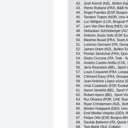
42.
Josh Kench (NZL, Bolton Equ
43.
Pierre Rolland (FRA, B&B Ho
44.
Ángel Fuentes (ESP, Burgos
45.
Torstein Træen (NOR, Uno-X
46.
Luc Wirtgen (LUX, Bingoal
47.
Lars Van Den Berg (NED, G
48.
Sebastian Schönberger (AUT
49.
Antonio Jesús Soto (ESP, Eus
50.
Maxime Bouet (FRA, Team A
51.
Lorenzo Germani (ITA, Grou
52.
James Oram (NZL, Bolton Eq
53.
Florian Sénéchal (FRA, Quic
54.
Giulio Ciccone (ITA, Trek - 
55.
Andrés Camilo Ardila (COL,
56.
Jens Reynders (BEL, Sport V
57.
Louis Coqueret (FRA, Leopa
58.
Clément Davy (FRA, Groupa
59.
Juan Antonio López-cózar (
60.
Unai Cuadrado (ESP, Euskalt
61.
Aaron Verwilst (BEL, Sport V
62.
Ruben Apers (BEL, Sport Vla
63.
Rui Oliveira (POR, UAE Tea
64.
Ryan Christensen (NZL, Bolt
65.
Morten Hulgaard (DEN, Uno
66.
Emil Mielke Vinjebo (DEN, 
67.
Felipe Orts (ESP, Burgos-BH
68.
Davide Ballerini (ITA, Quick
69.
Tom Bohli (SUI, Cofidis)