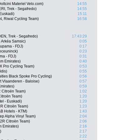
ltcini Materiel Velo.com)
14:55
RI, Trek - Segafredo)
14:55
 Euskadi)
15:11
, Riwal Cycling Team)
16:58
DEN, Trek - Segafredo)
17:43:29
 Arkéa Samsic)
0:05
oupama - FDJ)
0:17
eceuninck)
0:23
ma - FDJ)
0:31
am Emirates)
0:40
X Pro Cycling Team)
0:53
dis)
0:55
ities Black Spoke Pro Cycling)
0:56
 Vlaanderen - Baloise)
0:57
Emirates)
0:59
 Citroën Team)
1:02
itroën Team)
1:20
tel - Euskadi)
1:20
2R Citroën Team)
1:23
B Hotels - KTM)
1:43
ep Alpha Vinyl Team)
2:04
G2R Citroën Team)
2:06
m Emirates)
2:16
)
2:17
2:22