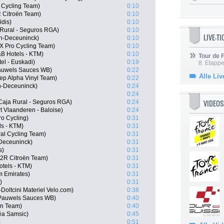
 Cycling Team)
0:10
 Citroën Team)
0:10
dis)
0:10
 Rural - Seguros RGA)
0:10
LIVE-T
cin-Deceuninck)
0:10
X Pro Cycling Team)
0:10
B Hotels - KTM)
0:10
Tour de
tel - Euskadi)
0:19
8. Etappe
Pauwels Sauces WB)
0:22
Alle Liv
ep Alpha Vinyl Team)
0:22
in-Deceuninck)
0:24
0:24
VIDEOS
Caja Rural - Seguros RGA)
0:24
 Vlaanderen - Baloise)
0:24
ro Cycling)
0:31
ls - KTM)
0:31
al Cycling Team)
0:31
-Deceuninck)
0:31
s)
0:31
G2R Citroën Team)
0:31
otels - KTM)
0:31
m Emirates)
0:31
)
0:31
Doltcini Materiel Velo.com)
0:38
 Pauwels Sauces WB)
0:40
ën Team)
0:40
éa Samsic)
0:45
)
0:51