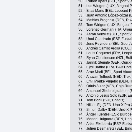
50.
Ruben Apers (BEL, Sport Vla
51.
Luc Wirtgen (LUX, Bingoal
52.
Elias Maris (BEL, Leopard P
53.
Juan Antonio López-cózar (
54.
Mathias Bregnhøj (DEN, Riw
55.
Tom Wirtgen (LUX, Bingoal
56.
Lorenzo Germani (ITA, Grou
57.
Aaron Verwilst (BEL, Sport V
58.
Unai Cuadrado (ESP, Euskalt
59.
Jens Reynders (BEL, Sport V
60.
Andrés Camilo Ardila (COL,
61.
Louis Coqueret (FRA, Leopa
62.
Ryan Christensen (NZL, Bolt
63.
Jannik Steimle (GER, Quick-
64.
Cyril Barthe (FRA, B&B Hote
65.
Arne Marit (BEL, Sport Vlaan
66.
Antwan Tolhoek (NED, Trek 
67.
Emil Mielke Vinjebo (DEN, 
68.
Orluis Aular (VEN, Caja Rur
69.
Amanuel Ghebreigzabhier (E
70.
Antonio Jesús Soto (ESP, Eus
71.
Tom Bohli (SUI, Cofidis)
72.
Niklas Eg (DEN, Uno-X Pro 
73.
Simon Dalby (DEN, Uno-X P
74.
Ángel Fuentes (ESP, Burgos
75.
Morten Hulgaard (DEN, Uno
76.
Asier Etxeberria (ESP, Euska
77.
Julien Desmarets (BEL, Bi