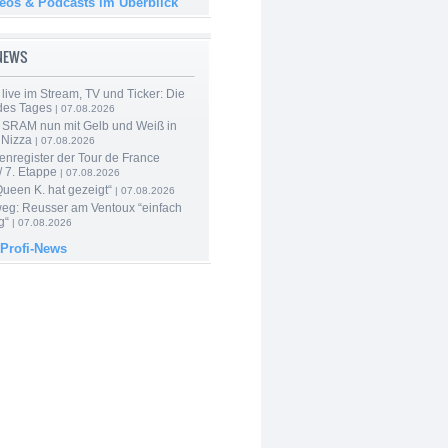
deos & Podcasts im Überblick
-NEWS
live im Stream, TV und Ticker: Die
des Tages
| 07.08.2026
 SRAM nun mit Gelb und Weiß in
 Nizza
| 07.08.2026
enregister der Tour de France
 7. Etappe
| 07.08.2026
Queen K. hat gezeigt“
| 07.08.2026
 weg: Reusser am Ventoux “einfach
g“
| 07.08.2026
 Profi-News