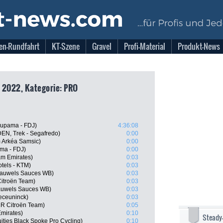
en-Rundfahrt
KT-Szene
Gravel
Profi-Material
Produkt-News
 2022, Kategorie: PRO
oupama - FDJ)
4:36:08
DEN, Trek - Segafredo)
0:00
 Arkéa Samsic)
0:00
ma - FDJ)
0:00
am Emirates)
0:03
tels - KTM)
0:03
Pauwels Sauces WB)
0:03
itroën Team)
0:03
Pauwels Sauces WB)
0:03
eceuninck)
0:03
2R Citroën Team)
0:05
Emirates)
0:10
Steady
ities Black Spoke Pro Cycling)
0:10