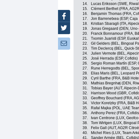
14.
Lucas Eriksson (SWE, Riwal
15.
Clément Berthet (FRA, AG2R
16.
Benjamin Thomas (FRA, Cofi
Facebook
17.
Jon Barrenetxea (ESP, Caja
18.
Kristian Sbaragli (ITA, Alpe
Twitter
19.
Jonas Gregaard (DEN, Uno-
20.
Franck Bonnamour (FRA, B&
21.
Txomin Juaristi (ESP, Euskal
Newsletter:
22.
Gil Gelders (BEL, Bingoal 
23.
Tim Declercq (BEL, Quick-St
24.
Julien Vermote (BEL, Alpec
25.
José Herrada (ESP, Cofidis)
26.
Sergio Roman Martín (ESP, 
27.
Rune Herregodts (BEL, Sport
28.
Elias Maris (BEL, Leopard P
29.
Cyril Barthe (FRA, B&B Hote
30.
Mathias Bregnhøj (DEN, Riw
31.
Tobias Bayer (AUT, Alpecin
32.
Harrison Wood (GBR, Cofidi
33.
Geoffrey Bouchard (FRA, A
34.
Victor Koretzky (FRA, B&B H
35.
Rafal Majka (POL, UAE Tea
36.
Anthony Perez (FRA, Cofidis
37.
Ivan Centrone (LUX, Geofco-
38.
Tom Wirtgen (LUX, Bingoal
39.
Felix Gall (AUT, AG2R Citro
40.
Michel Ries (LUX, Team Ark
41.
Sander Armée (BEL, Cofidis