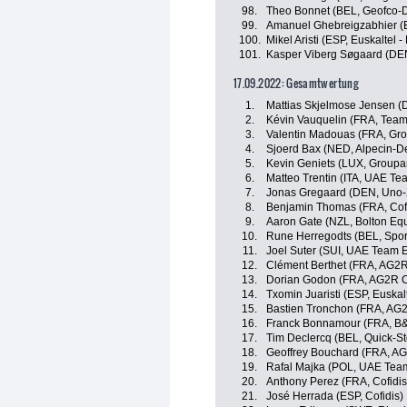
98.
Theo Bonnet (BEL, Geofco-Do
99.
Amanuel Ghebreigzabhier (E
100.
Mikel Aristi (ESP, Euskaltel -
101.
Kasper Viberg Søgaard (DEN
17.09.2022: Gesamtwertung
1.
Mattias Skjelmose Jensen (
2.
Kévin Vauquelin (FRA, Team
3.
Valentin Madouas (FRA, Gr
4.
Sjoerd Bax (NED, Alpecin-D
5.
Kevin Geniets (LUX, Groupa
6.
Matteo Trentin (ITA, UAE Te
7.
Jonas Gregaard (DEN, Uno-
8.
Benjamin Thomas (FRA, Cofi
9.
Aaron Gate (NZL, Bolton Equ
10.
Rune Herregodts (BEL, Sport
11.
Joel Suter (SUI, UAE Team 
12.
Clément Berthet (FRA, AG2R
13.
Dorian Godon (FRA, AG2R C
14.
Txomin Juaristi (ESP, Euskal
15.
Bastien Tronchon (FRA, AG
16.
Franck Bonnamour (FRA, B&
17.
Tim Declercq (BEL, Quick-St
18.
Geoffrey Bouchard (FRA, A
19.
Rafal Majka (POL, UAE Tea
20.
Anthony Perez (FRA, Cofidis
21.
José Herrada (ESP, Cofidis)