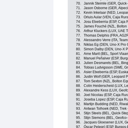
70.
Jannik Steimle (GER, Quick-
71.
Jason Osborne (GER, Alpec
72.
Kevin Inkelaar (NED, Leopar
73.
Orluis Aular (VEN, Caja Rur
74.
Josu Etxeberria (ESP, Caja 
75.
James Fouché (NZL, Bolton 
76.
Arthur Kluckers (LUX, UAE 
77.
Thomas Delphis (FRA, AG2R
78.
Alessandro Verre (ITA, Team
79.
Niklas Eg (DEN, Uno-X Pro 
80.
Simon Dalby (DEN, Uno-X P
81.
Arne Marit (BEL, Sport Vlaan
82.
Manuel Peñalver (ESP, Bur
83.
Julien Desmarets (BEL, Bi
84.
Tobias Ludvigsson (SWE, G
85.
Asier Etxeberria (ESP, Euska
86.
Justin Wolf (GER, Leopard P
87.
Tom Sexton (NZL, Bolton Equ
88.
Colin Heiderscheid (LUX, Le
89.
Alexandre Kess (LUX, Geofco
90.
Joel Nicolau (ESP, Caja Rur
91.
Joseba Lopez (ESP, Caja Ru
92.
Martijn Budding (NED, Riwa
93.
Antwan Tolhoek (NED, Trek 
94.
Stijn Steels (BEL, Quick-Ste
95.
Stijn Siemons (BEL, Geofco-
96.
Jacques Gloesener (LUX, Geo
97.
Óscar Pelegrí (ESP, Burgos