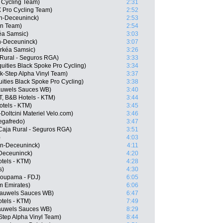
 Cycling Team)
2:31
 Pro Cycling Team)
2:52
cin-Deceuninck)
2:53
ën Team)
2:54
éa Samsic)
3:03
in-Deceuninck)
3:07
rkéa Samsic)
3:26
 Rural - Seguros RGA)
3:33
uities Black Spoke Pro Cycling)
3:34
k-Step Alpha Vinyl Team)
3:37
ities Black Spoke Pro Cycling)
3:38
Pauwels Sauces WB)
3:40
, B&B Hotels - KTM)
3:44
otels - KTM)
3:45
Doltcini Materiel Velo.com)
3:46
Segafredo)
3:47
Caja Rural - Seguros RGA)
3:51
)
4:03
in-Deceuninck)
4:11
-Deceuninck)
4:20
tels - KTM)
4:28
s)
4:30
roupama - FDJ)
6:05
m Emirates)
6:06
Pauwels Sauces WB)
6:47
tels - KTM)
7:49
Pauwels Sauces WB)
8:29
-Step Alpha Vinyl Team)
8:44