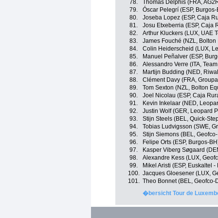
78.
Thomas Delphis (FRA, AG2R
79.
Óscar Pelegrí (ESP, Burgos
80.
Joseba Lopez (ESP, Caja Ru
81.
Josu Etxeberria (ESP, Caja 
82.
Arthur Kluckers (LUX, UAE 
83.
James Fouché (NZL, Bolton 
84.
Colin Heiderscheid (LUX, Le
85.
Manuel Peñalver (ESP, Bur
86.
Alessandro Verre (ITA, Team
87.
Martijn Budding (NED, Riwa
88.
Clément Davy (FRA, Groupa
89.
Tom Sexton (NZL, Bolton Equ
90.
Joel Nicolau (ESP, Caja Rur
91.
Kevin Inkelaar (NED, Leopar
92.
Justin Wolf (GER, Leopard P
93.
Stijn Steels (BEL, Quick-Ste
94.
Tobias Ludvigsson (SWE, G
95.
Stijn Siemons (BEL, Geofco-
96.
Felipe Orts (ESP, Burgos-BH
97.
Kasper Viberg Søgaard (DEN
98.
Alexandre Kess (LUX, Geofco
99.
Mikel Aristi (ESP, Euskaltel -
100.
Jacques Gloesener (LUX, Geo
101.
Theo Bonnet (BEL, Geofco-Do
�bersicht Tour de Luxembo