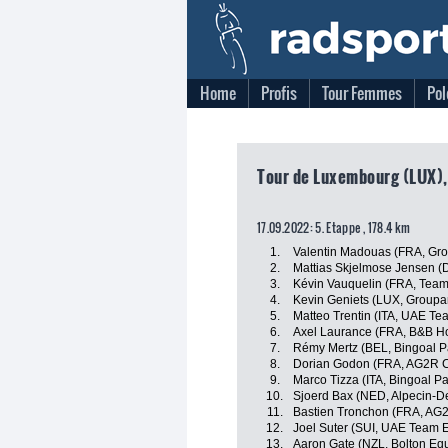
Home
Profis
Tour Femmes
Pol
Tour de Luxembourg (LUX),
17.09.2022: 5. Etappe , 178.4 km
1.
Valentin Madouas (FRA, Gr
2.
Mattias Skjelmose Jensen (
3.
Kévin Vauquelin (FRA, Team
4.
Kevin Geniets (LUX, Groupa
5.
Matteo Trentin (ITA, UAE Te
6.
Axel Laurance (FRA, B&B Ho
7.
Rémy Mertz (BEL, Bingoal 
8.
Dorian Godon (FRA, AG2R C
9.
Marco Tizza (ITA, Bingoal 
10.
Sjoerd Bax (NED, Alpecin-D
11.
Bastien Tronchon (FRA, AG
12.
Joel Suter (SUI, UAE Team 
13.
Aaron Gate (NZL, Bolton Equ