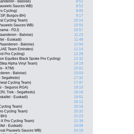
anderen - Baloise)
8:51
 Pauwels Sauces WB)
8:52
ro Cycling)
9:05
ESP, Burgos-BH)
9:17
al Cycling Team)
10:14
 Pauwels Sauces WB)
10:55
pama - FDJ)
10:57
laanderen - Baloise)
11:23
el - Euskadi)
11:48
laanderen - Baloise)
12:04
 UAE Team Emirates)
12:14
rd Pro Cycling)
12:28
on Equities Black Spoke Pro Cycling)
12:32
Step Alpha Vinyl Team)
14:19
ls - KTM)
15:01
deren - Baloise)
15:03
- Segafredo)
17:32
Riwal Cycling Team)
17:47
al - Seguros RGA)
18:10
RI, Trek - Segafredo)
18:18
kaltel - Euskadi)
19:02
20:12
Cycling Team)
20:18
ro Cycling Team)
20:32
-BH)
22:23
-X Pro Cycling Team)
22:39
ltel - Euskadi)
24:08
ngoal Pauwels Sauces WB)
24:19