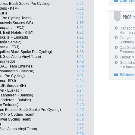
Alle Vi
ities Black Spoke Pro Cycling)
0:51
tels - KTM)
0:51
-BH)
0:51
PROFI
 Pro Cycling Team)
0:51
 Pauwels Sauces WB)
1:15
roupama - FDJ)
1:21
Radsport 
, B&B Hotels - KTM)
1:21
Rennen 
kaltel - Euskadi)
1:21
Canyon -
rkéa Samsic)
1:29
Richtung
pama - FDJ)
1:36
Das Straf
uities Black Spoke Pro Cycling)
1:36
Femmes /
k-Step Alpha Vinyl Team)
1:41
Klöser: “
Segafredo)
1:48
Gelb ist
 UAE Team Emirates)
1:49
nur trauri
laanderen - Baloise)
2:08
Weitere
rd Pro Cycling)
2:11
ma - FDJ)
2:24
ESP, Burgos-BH)
2:24
el - Euskadi)
2:24
laanderen - Baloise)
2:27
anderen - Baloise)
2:27
m Emirates)
0:40
on Equities Black Spoke Pro Cycling)
0:40
-X Pro Cycling Team)
2:32
Riwal Cycling Team)
2:32
)
2:44
-Step Alpha Vinyl Team)
2:57
3:26