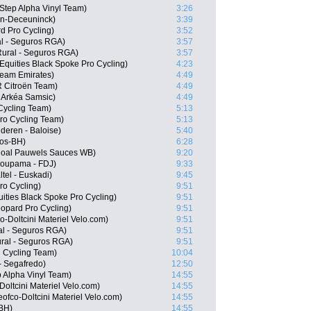
Step Alpha Vinyl Team)
3:26
in-Deceuninck)
3:39
d Pro Cycling)
3:52
al - Seguros RGA)
3:57
Rural - Seguros RGA)
3:57
Equities Black Spoke Pro Cycling)
4:23
Team Emirates)
4:49
 Citroën Team)
4:49
 Arkéa Samsic)
4:49
Cycling Team)
5:13
ro Cycling Team)
5:13
deren - Baloise)
5:40
gos-BH)
6:28
ngoal Pauwels Sauces WB)
9:20
roupama - FDJ)
9:33
ltel - Euskadi)
9:45
ro Cycling)
9:51
ities Black Spoke Pro Cycling)
9:51
opard Pro Cycling)
9:51
-Doltcini Materiel Velo.com)
9:51
al - Seguros RGA)
9:51
ral - Seguros RGA)
9:51
l Cycling Team)
10:04
- Segafredo)
12:50
p Alpha Vinyl Team)
14:55
Doltcini Materiel Velo.com)
14:55
fco-Doltcini Materiel Velo.com)
14:55
-BH)
14:55