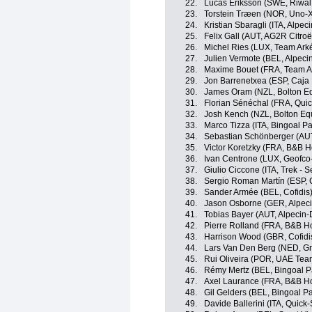
22.
Lucas Eriksson (SWE, Riwal
23.
Torstein Træen (NOR, Uno-X
24.
Kristian Sbaragli (ITA, Alpe
25.
Felix Gall (AUT, AG2R Citro
26.
Michel Ries (LUX, Team Ark
27.
Julien Vermote (BEL, Alpec
28.
Maxime Bouet (FRA, Team A
29.
Jon Barrenetxea (ESP, Caja
30.
James Oram (NZL, Bolton Eq
31.
Florian Sénéchal (FRA, Quic
32.
Josh Kench (NZL, Bolton Equ
33.
Marco Tizza (ITA, Bingoal 
34.
Sebastian Schönberger (AUT
35.
Victor Koretzky (FRA, B&B H
36.
Ivan Centrone (LUX, Geofco-
37.
Giulio Ciccone (ITA, Trek - 
38.
Sergio Roman Martín (ESP, 
39.
Sander Armée (BEL, Cofidis
40.
Jason Osborne (GER, Alpec
41.
Tobias Bayer (AUT, Alpecin
42.
Pierre Rolland (FRA, B&B Ho
43.
Harrison Wood (GBR, Cofidi
44.
Lars Van Den Berg (NED, G
45.
Rui Oliveira (POR, UAE Tea
46.
Rémy Mertz (BEL, Bingoal 
47.
Axel Laurance (FRA, B&B Ho
48.
Gil Gelders (BEL, Bingoal 
49.
Davide Ballerini (ITA, Quick