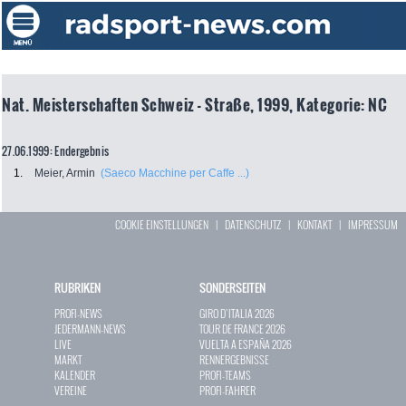
Nat. Meisterschaften Schweiz - Straße, 1999, Kategorie: NC
27.06.1999: Endergebnis
1.
Meier, Armin
(Saeco Macchine per Caffe ...)
COOKIE EINSTELLUNGEN
|
DATENSCHUTZ
|
KONTAKT
|
IMPRESSUM
RUBRIKEN
SONDERSEITEN
PROFI-NEWS
GIRO D`ITALIA 2026
JEDERMANN-NEWS
TOUR DE FRANCE 2026
LIVE
VUELTA A ESPAÑA 2026
MARKT
RENNERGEBNISSE
KALENDER
PROFI-TEAMS
VEREINE
PROFI-FAHRER