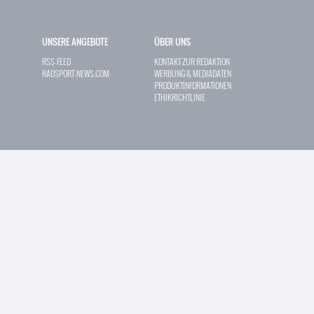
UNSERE ANGEBOTE
ÜBER UNS
RSS-FEED
KONTAKT ZUR REDAKTION
RADSPORT-NEWS.COM
WERBUNG & MEDIADATEN
PRODUKTINFORMATIONEN
ETHIKRICHTLINIE