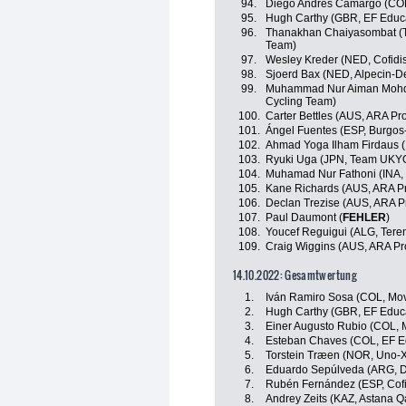
94.
Diego Andrés Camargo (COL
95.
Hugh Carthy (GBR, EF Educ
96.
Thanakhan Chaiyasombat (TH
Team)
97.
Wesley Kreder (NED, Cofidi
98.
Sjoerd Bax (NED, Alpecin-D
99.
Muhammad Nur Aiman Mohd 
Cycling Team)
100.
Carter Bettles (AUS, ARA P
101.
Ángel Fuentes (ESP, Burgos
102.
Ahmad Yoga Ilham Firdaus 
103.
Ryuki Uga (JPN, Team UKY
104.
Muhamad Nur Fathoni (INA
105.
Kane Richards (AUS, ARA P
106.
Declan Trezise (AUS, ARA P
107.
Paul Daumont (
FEHLER
)
108.
Youcef Reguigui (ALG, Ter
109.
Craig Wiggins (AUS, ARA Pr
14.10.2022: Gesamtwertung
1.
Iván Ramiro Sosa (COL, Mov
2.
Hugh Carthy (GBR, EF Educ
3.
Einer Augusto Rubio (COL, 
4.
Esteban Chaves (COL, EF E
5.
Torstein Træen (NOR, Uno-X
6.
Eduardo Sepúlveda (ARG, Dr
7.
Rubén Fernández (ESP, Cofi
8.
Andrey Zeits (KAZ, Astana 