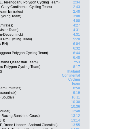
L, Terengganu Polygon Cycling Team)
2:34
 Glory Continental Cycling Team)
2:43
Team Emirates)
2:48
Cycling Team)
3:08
4:00
Emirates)
4:27
istar Team)
4:31
in-Deceuninck)
4:31
X Pro Cycling Team)
5:20
s-BH)
6:04
)
6:32
engganu Polygon Cycling Team)
6:44
6:48
Astana Qazaqstan Team)
7:53
nu Polygon Cycling Team)
8:17
R
)
Thailand
Continental
Cycling
Team
am Emirates)
8:50
eceuninck)
9:19
o Soudal)
10:11
10:30
)
10:36
Soudal)
12:48
ro Racing Sunshine Coast)
13:12
-BH)
13:14
P, Drone Hopper - Androni Giocattoli)
13:55