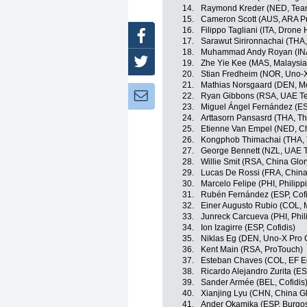
14.
Raymond Kreder (NED, Te
15.
Cameron Scott (AUS, ARA P
16.
Filippo Tagliani (ITA, Drone 
Facebook
17.
Sarawut Sirironnachai (THA,
18.
Muhammad Andy Royan (IN
Twitter
19.
Zhe Yie Kee (MAS, Malaysia
20.
Stian Fredheim (NOR, Uno-X
21.
Mathias Norsgaard (DEN, Mo
Newsletter:
22.
Ryan Gibbons (RSA, UAE Te
23.
Miguel Ángel Fernández (E
24.
Arttasorn Pansasrd (THA, Th
25.
Etienne Van Empel (NED, Ch
26.
Kongphob Thimachai (THA, 
27.
George Bennett (NZL, UAE 
28.
Willie Smit (RSA, China Glo
29.
Lucas De Rossi (FRA, China
30.
Marcelo Felipe (PHI, Philipp
31.
Rubén Fernández (ESP, Cofi
32.
Einer Augusto Rubio (COL, 
33.
Junreck Carcueva (PHI, Phil
34.
Ion Izagirre (ESP, Cofidis)
35.
Niklas Eg (DEN, Uno-X Pro 
36.
Kent Main (RSA, ProTouch)
37.
Esteban Chaves (COL, EF E
38.
Ricardo Alejandro Zurita (ES
39.
Sander Armée (BEL, Cofidis
40.
Xianjing Lyu (CHN, China Gl
41.
Ander Okamika (ESP, Burgo