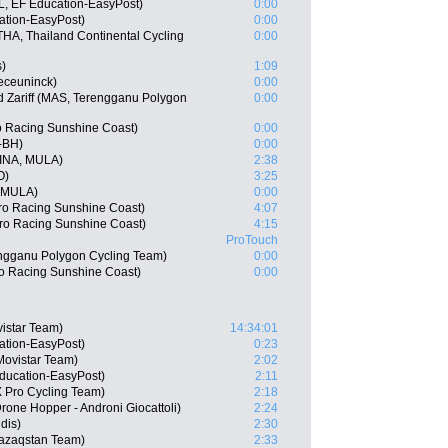
, EF Education-EasyPost)
0:00
ation-EasyPost)
0:00
A, Thailand Continental Cycling
0:00
s)
1:09
eceuninck)
0:00
Zariff (MAS, Terengganu Polygon
0:00
ro Racing Sunshine Coast)
0:00
-BH)
0:00
(INA, MULA)
2:38
O)
3:25
, MULA)
0:00
ro Racing Sunshine Coast)
4:07
ro Racing Sunshine Coast)
4:15
ProTouch
engganu Polygon Cycling Team)
0:00
o Racing Sunshine Coast)
0:00
istar Team)
14:34:01
ation-EasyPost)
0:23
Movistar Team)
2:02
ducation-EasyPost)
2:11
 Pro Cycling Team)
2:18
one Hopper - Androni Giocattoli)
2:24
dis)
2:30
Qazaqstan Team)
2:33