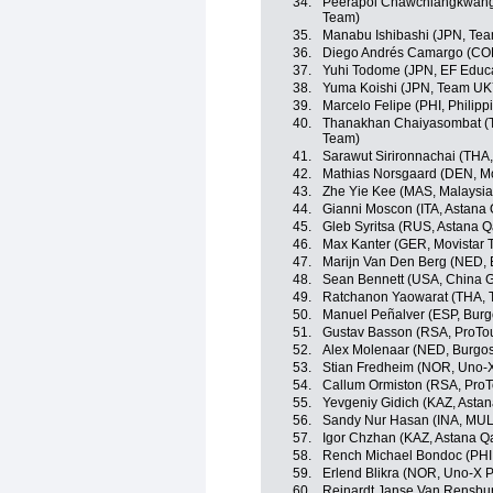
34.
Peerapol Chawchiangkwang 
Team)
35.
Manabu Ishibashi (JPN, Te
36.
Diego Andrés Camargo (COL
37.
Yuhi Todome (JPN, EF Educ
38.
Yuma Koishi (JPN, Team U
39.
Marcelo Felipe (PHI, Philipp
40.
Thanakhan Chaiyasombat (TH
Team)
41.
Sarawut Sirironnachai (THA,
42.
Mathias Norsgaard (DEN, Mo
43.
Zhe Yie Kee (MAS, Malaysia
44.
Gianni Moscon (ITA, Astana
45.
Gleb Syritsa (RUS, Astana 
46.
Max Kanter (GER, Movistar 
47.
Marijn Van Den Berg (NED, 
48.
Sean Bennett (USA, China G
49.
Ratchanon Yaowarat (THA, T
50.
Manuel Peñalver (ESP, Bur
51.
Gustav Basson (RSA, ProTo
52.
Alex Molenaar (NED, Burgo
53.
Stian Fredheim (NOR, Uno-X
54.
Callum Ormiston (RSA, Pro
55.
Yevgeniy Gidich (KAZ, Asta
56.
Sandy Nur Hasan (INA, MU
57.
Igor Chzhan (KAZ, Astana 
58.
Rench Michael Bondoc (PHI,
59.
Erlend Blikra (NOR, Uno-X 
60.
Reinardt Janse Van Rensbur