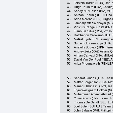
42.
Torstein Træen (NOR, Uno-X
43.
Hugo Toumire (FRA, Cofidis
44.
Sandy Nur Hasan (INA, MU
45.
Anthon Charmig (DEN, Uno-
46.
Adrià Moreno (ESP, Burgos
47.
Jambaljamts Sainbayar (MG
48.
Vinicius Rangel Costa (BRA
49.
Tiano Da Silva (RSA, ProTo
50.
Ratchanon Yaowarat (THA, T
51.
Metkel Eyob (ERI, Terengga
52.
Supachok Kaewsuya (THA, T
53.
Anatoliy Budyak (UKR, Ter
54.
Andrey Zeits (KAZ, Astana 
55.
Aiman Cahyadi (INA, MULA)
56.
David Van Der Poel (NED, A
57.
Ariya Phounsavath (
FEHLE
58.
Saharat Simons (THA, Thail
59.
Matteo Jorgenson (USA, Mov
60.
Manabu Ishibashi (JPN, Te
61.
Trym Westgaard Holther (NOR
62.
Muhammad Ameen Ahmad (M
63.
Yuma Koishi (JPN, Team U
64.
Thomas De Gendt (BEL, Lott
65.
Joel Suter (SUI, UAE Team 
66.
John Salazar (PHI, Philippin