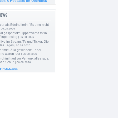
deos & Podcasts im Überblick
-NEWS
er als Edelhelferin: “Es ging nicht
 06.08.2026
al gesprintet“: Lippert verpasst in
Etappensieg
| 06.08.2026
live im Stream, TV und Ticker: Die
des Tages
| 06.08.2026
e “mit Célia gewinnen“ - aber
ine waren leer
| 06.08.2026
ghini haut vor Ventoux alles raus:
en Sch...“
| 06.08.2026
 Profi-News