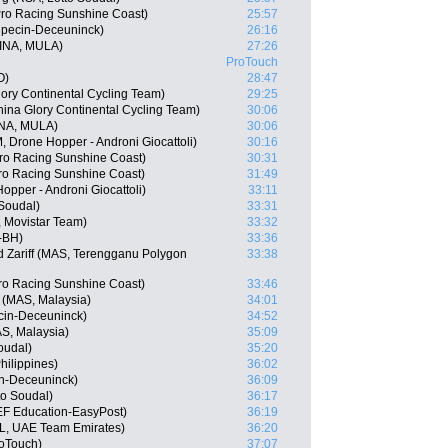
Pro Racing Sunshine Coast)
25:57
lpecin-Deceuninck)
26:16
(INA, MULA)
27:26
ProTouch
O)
28:47
ory Continental Cycling Team)
29:25
ina Glory Continental Cycling Team)
30:06
NA, MULA)
30:06
 Drone Hopper - Androni Giocattoli)
30:16
ro Racing Sunshine Coast)
30:31
ro Racing Sunshine Coast)
31:49
Hopper - Androni Giocattoli)
33:11
 Soudal)
33:31
, Movistar Team)
33:32
-BH)
33:36
Zariff (MAS, Terengganu Polygon
33:38
ro Racing Sunshine Coast)
33:46
 (MAS, Malaysia)
34:01
ecin-Deceuninck)
34:52
AS, Malaysia)
35:09
oudal)
35:20
hilippines)
36:02
in-Deceuninck)
36:09
o Soudal)
36:17
EF Education-EasyPost)
36:19
L, UAE Team Emirates)
36:20
oTouch)
37:07