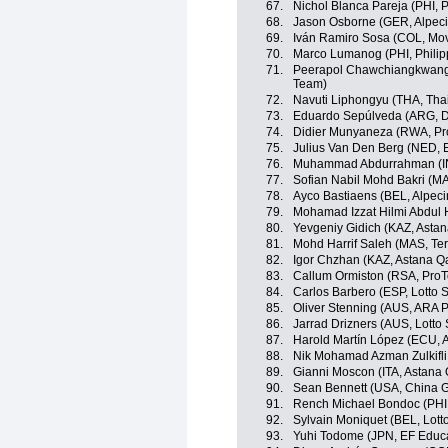
67.
Nichol Blanca Pareja (PHI, P
68.
Jason Osborne (GER, Alpec
69.
Iván Ramiro Sosa (COL, Mov
70.
Marco Lumanog (PHI, Philip
71.
Peerapol Chawchiangkwang 
Team)
72.
Navuti Liphongyu (THA, Tha
73.
Eduardo Sepúlveda (ARG, Dr
74.
Didier Munyaneza (RWA, Pr
75.
Julius Van Den Berg (NED, 
76.
Muhammad Abdurrahman (I
77.
Sofian Nabil Mohd Bakri (M
78.
Ayco Bastiaens (BEL, Alpec
79.
Mohamad Izzat Hilmi Abdul H
80.
Yevgeniy Gidich (KAZ, Asta
81.
Mohd Harrif Saleh (MAS, Te
82.
Igor Chzhan (KAZ, Astana 
83.
Callum Ormiston (RSA, Pro
84.
Carlos Barbero (ESP, Lotto 
85.
Oliver Stenning (AUS, ARA 
86.
Jarrad Drizners (AUS, Lotto
87.
Harold Martín López (ECU, 
88.
Nik Mohamad Azman Zulkifli
89.
Gianni Moscon (ITA, Astana
90.
Sean Bennett (USA, China G
91.
Rench Michael Bondoc (PHI,
92.
Sylvain Moniquet (BEL, Lott
93.
Yuhi Todome (JPN, EF Educ