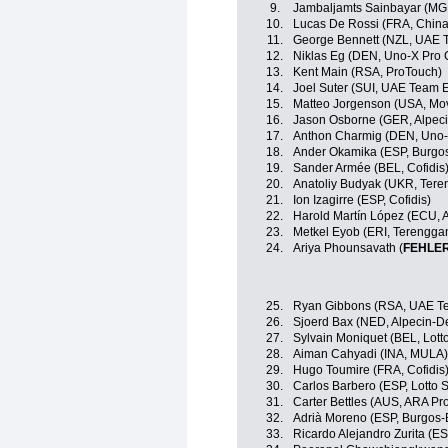
9.
Jambaljamts Sainbayar (MG
10.
Lucas De Rossi (FRA, China
11.
George Bennett (NZL, UAE 
12.
Niklas Eg (DEN, Uno-X Pro 
13.
Kent Main (RSA, ProTouch)
14.
Joel Suter (SUI, UAE Team 
15.
Matteo Jorgenson (USA, Mov
16.
Jason Osborne (GER, Alpec
17.
Anthon Charmig (DEN, Uno-
18.
Ander Okamika (ESP, Burgo
19.
Sander Armée (BEL, Cofidis
20.
Anatoliy Budyak (UKR, Ter
21.
Ion Izagirre (ESP, Cofidis)
22.
Harold Martín López (ECU, 
23.
Metkel Eyob (ERI, Terengga
24.
Ariya Phounsavath (
FEHLE
25.
Ryan Gibbons (RSA, UAE Te
26.
Sjoerd Bax (NED, Alpecin-D
27.
Sylvain Moniquet (BEL, Lott
28.
Aiman Cahyadi (INA, MULA)
29.
Hugo Toumire (FRA, Cofidis
30.
Carlos Barbero (ESP, Lotto 
31.
Carter Bettles (AUS, ARA P
32.
Adrià Moreno (ESP, Burgos
33.
Ricardo Alejandro Zurita (ES