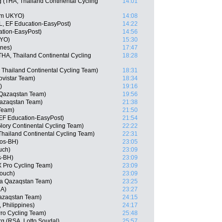
(THA, Thailand Continental Cycling
14:01
am UKYO)
14:08
, EF Education-EasyPost)
14:22
ation-EasyPost)
14:56
KYO)
15:30
ines)
17:47
A, Thailand Continental Cycling
18:28
 Thailand Continental Cycling Team)
18:31
vistar Team)
18:34
)
19:16
 Qazaqstan Team)
19:56
Qazaqstan Team)
21:38
Team)
21:50
EF Education-EasyPost)
21:54
lory Continental Cycling Team)
22:22
hailand Continental Cycling Team)
22:31
gos-BH)
23:05
uch)
23:09
s-BH)
23:09
 Pro Cycling Team)
23:09
Touch)
23:09
na Qazaqstan Team)
23:25
LA)
23:27
Qazaqstan Team)
24:15
 Philippines)
24:17
Pro Cycling Team)
25:48
g (RSA, Lotto Soudal)
25:57