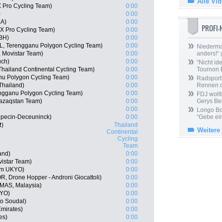
Alle Vi
 Pro Cycling Team)
0:00
)
0:00
LA)
0:00
PROFI
X Pro Cycling Team)
0:00
-BH)
0:00
L, Terengganu Polygon Cycling Team)
0:00
Niedermai
, Movistar Team)
0:00
anders!“
|
uch)
0:00
“Nicht ide
hailand Continental Cycling Team)
0:00
Tournon 
nu Polygon Cycling Team)
0:00
Radsport 
hailand)
0:00
Rennen 
engganu Polygon Cycling Team)
0:00
FDJ wollt
Qazaqstan Team)
0:00
Gerys Be
0:00
Longo Bor
lpecin-Deceuninck)
0:00
“Gebe ein
R
)
Thailand
Weitere
Continental
Cycling
Team
and)
0:00
istar Team)
0:00
am UKYO)
0:00
, Drone Hopper - Androni Giocattoli)
0:00
AS, Malaysia)
0:00
KYO)
0:00
o Soudal)
0:00
Emirates)
0:00
es)
0:00