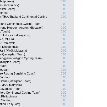
hilippines)
0:00
in-Deceuninck)
0:00
istar Team)
0:00
pines)
0:00
(THA, Thailand Continental Cycling
0:00
iland Continental Cycling Team)
0:00
one Hopper - Androni Giocattoli)
0:00
oTouch)
0:00
EF Education-EasyPost)
0:00
NA, MULA)
0:00
AS, Malaysia)
0:00
in-Deceuninck)
0:00
alil (MAS, Malaysia)
0:00
na Qazaqstan Team)
0:00
rengganu Polygon Cycling Team)
0:00
Qazaqstan Team)
0:00
Touch)
0:00
Soudal)
0:00
Pro Racing Sunshine Coast)
0:00
 Soudal)
0:00
Astana Qazaqstan Team)
0:00
 (MAS, Malaysia)
0:00
 Qazaqstan Team)
0:00
lory Continental Cycling Team)
0:00
 Philippines)
0:00
o Soudal)
0:00
ation-EasyPost)
0:00