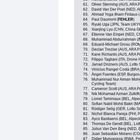
61.
Oliver Stenning (AUS, ARA 
62.
David Van Der Poel (NED, A
63.
Ahmad Yoga Ilham Firdaus 
64.
Paul Daumont (
FEHLER
)
65.
Ryuki Uga (JPN, Team UKY
66.
Xianjing Lyu (CHN, China Gl
67.
Etienne Van Empel (NED, Ch
68.
Muhammad Abdurrahman (I
69.
Eduard-Michael Grosu (ROM,
70.
Declan Trezise (AUS, ARA P
71.
Kane Richards (AUS, ARA P
72.
Filippo Tagliani (ITA, Drone 
73.
Jarrad Drizners (AUS, Lotto
74.
Vinicius Rangel Costa (BRA
75.
Ángel Fuentes (ESP, Burgos
76.
Muhammad Nur Aiman Mohd 
Cycling Team)
77.
Cameron Scott (AUS, ARA P
78.
Nik Mohamad Azman Zulkifli
79.
Lionel Taminiaux (BEL, Alp
80.
Sofian Nabil Mohd Bakri (M
81.
Rüdiger Selig (GER, Lotto S
82.
Nichol Blanca Pareja (PHI, P
83.
Ayco Bastiaens (BEL, Alpec
84.
Thomas De Gendt (BEL, Lott
85.
Julius Van Den Berg (NED, 
86.
Juan Sebastián Molano (CO
87.
Didier Munyaneza (RWA, Pr