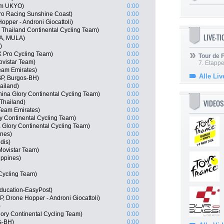
am UKYO)
0:00
ro Racing Sunshine Coast)
0:00
Hopper - Androni Giocattoli)
0:00
 Thailand Continental Cycling Team)
0:00
LIVE-T
A, MULA)
0:00
)
0:00
 Pro Cycling Team)
0:00
Tour de
vistar Team)
0:00
7. Etappe
am Emirates)
0:00
Alle Liv
SP, Burgos-BH)
0:00
ailand)
0:00
ina Glory Continental Cycling Team)
0:00
VIDEOS
Thailand)
0:00
Team Emirates)
0:00
ry Continental Cycling Team)
0:00
 Glory Continental Cycling Team)
0:00
ines)
0:00
dis)
0:00
Movistar Team)
0:00
ippines)
0:00
0:00
Cycling Team)
0:00
0:00
ducation-EasyPost)
0:00
P, Drone Hopper - Androni Giocattoli)
0:00
)
0:00
ory Continental Cycling Team)
0:00
s-BH)
0:00