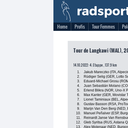
Home
Profis
Tour Femmes
Pol
Tour de Langkawi (MAL), 2
14.10.2022: 4. Etappe , 137.9 km
1.
Jakub Mareczko (ITA, Alpec
2.
Rüdiger Selig (GER, Lotto S
3.
Eduard-Michael Grosu (ROM,
4.
Juan Sebastián Molano (CO
5.
Erlend Blikra (NOR, Uno-X 
6.
Max Kanter (GER, Movistar 
7.
Lionel Taminiaux (BEL, Alp
8.
Gustav Basson (RSA, ProTo
9.
Marijn Van Den Berg (NED, 
10.
Manuel Peñalver (ESP, Bur
11.
Reinardt Janse Van Rensbur
12.
Gleb Syritsa (RUS, Astana 
13.
Alex Molenaar (NED, Burgo