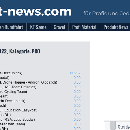
en-Rundfahrt
KT-Szene
Gravel
Profi-Material
Produkt-News
022, Kategorie: PRO
in-Deceuninck)
3:15:37
oudal)
0:00
 Drone Hopper - Androni Giocattoli)
0:00
L, UAE Team Emirates)
0:00
Pro Cycling Team)
0:00
Team)
0:00
ecin-Deceuninck)
0:00
uch)
0:00
EF Education-EasyPost)
0:00
gos-BH)
0:00
g (RSA, Lotto Soudal)
0:00
Qazaqstan Team)
0:00
Steady
s-BH)
0:00