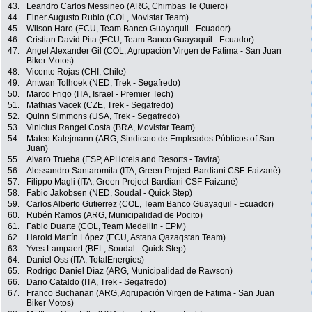
43.
Leandro Carlos Messineo (ARG, Chimbas Te Quiero)
44.
Einer Augusto Rubio (COL, Movistar Team)
45.
Wilson Haro (ECU, Team Banco Guayaquil - Ecuador)
46.
Cristian David Pita (ECU, Team Banco Guayaquil - Ecuador)
47.
Angel Alexander Gil (COL, Agrupación Virgen de Fatima - San Juan
Biker Motos)
48.
Vicente Rojas (CHI, Chile)
49.
Antwan Tolhoek (NED, Trek - Segafredo)
50.
Marco Frigo (ITA, Israel - Premier Tech)
51.
Mathias Vacek (CZE, Trek - Segafredo)
52.
Quinn Simmons (USA, Trek - Segafredo)
53.
Vinicius Rangel Costa (BRA, Movistar Team)
54.
Mateo Kalejmann (ARG, Sindicato de Empleados Públicos of San
Juan)
55.
Alvaro Trueba (ESP, APHotels and Resorts - Tavira)
56.
Alessandro Santaromita (ITA, Green Project-Bardiani CSF-Faizanè)
57.
Filippo Magli (ITA, Green Project-Bardiani CSF-Faizanè)
58.
Fabio Jakobsen (NED, Soudal - Quick Step)
59.
Carlos Alberto Gutierrez (COL, Team Banco Guayaquil - Ecuador)
60.
Rubén Ramos (ARG, Municipalidad de Pocito)
61.
Fabio Duarte (COL, Team Medellin - EPM)
62.
Harold Martín López (ECU, Astana Qazaqstan Team)
63.
Yves Lampaert (BEL, Soudal - Quick Step)
64.
Daniel Oss (ITA, TotalEnergies)
65.
Rodrigo Daniel Díaz (ARG, Municipalidad de Rawson)
66.
Dario Cataldo (ITA, Trek - Segafredo)
67.
Franco Buchanan (ARG, Agrupación Virgen de Fatima - San Juan
Biker Motos)