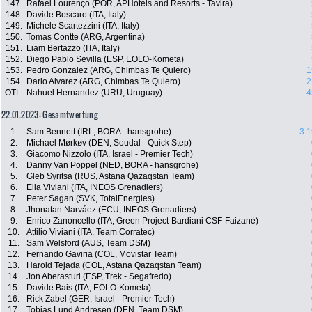
147.
Rafael Lourenço (POR, APHotels and Resorts - Tavira)
148.
Davide Boscaro (ITA, Italy)
149.
Michele Scartezzini (ITA, Italy)
150.
Tomas Contte (ARG, Argentina)
151.
Liam Bertazzo (ITA, Italy)
152.
Diego Pablo Sevilla (ESP, EOLO-Kometa)
153.
Pedro Gonzalez (ARG, Chimbas Te Quiero)
1
154.
Dario Alvarez (ARG, Chimbas Te Quiero)
2
OTL.
Nahuel Hernandez (URU, Uruguay)
4
22.01.2023: Gesamtwertung
1.
Sam Bennett (IRL, BORA - hansgrohe)
3:1
2.
Michael Mørkøv (DEN, Soudal - Quick Step)
3.
Giacomo Nizzolo (ITA, Israel - Premier Tech)
4.
Danny Van Poppel (NED, BORA - hansgrohe)
5.
Gleb Syritsa (RUS, Astana Qazaqstan Team)
6.
Elia Viviani (ITA, INEOS Grenadiers)
7.
Peter Sagan (SVK, TotalEnergies)
8.
Jhonatan Narváez (ECU, INEOS Grenadiers)
9.
Enrico Zanoncello (ITA, Green Project-Bardiani CSF-Faizanè)
10.
Attilio Viviani (ITA, Team Corratec)
11.
Sam Welsford (AUS, Team DSM)
12.
Fernando Gaviria (COL, Movistar Team)
13.
Harold Tejada (COL, Astana Qazaqstan Team)
14.
Jon Aberasturi (ESP, Trek - Segafredo)
15.
Davide Bais (ITA, EOLO-Kometa)
16.
Rick Zabel (GER, Israel - Premier Tech)
17.
Tobias Lund Andresen (DEN, Team DSM)