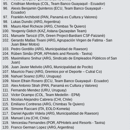
95.
Cristhian Montoya (COL, Team Banco Guayaquil - Ecuador)
96.
Alexis Benjamin Quinteros (ECU, Team Banco Guayaquil -
Ecuador)
97.
Franklin Archibold (PAN, Panamá es Cultura y Valores)
98.
Lukas Dundic (ARG, Argentina)
99.
Mauro Abel Richeze (ARG, Chimbas Te Quiero)
100.
Yevgeniy Gidich (KAZ, Astana Qazaqstan Team)
101.
Manuele Tarozzi (ITA, Green Project-Bardiani CSF-Faizanè)
102.
Gerardo Matías Tivani (ARG, Agrupación Virgen de Fatima - San
Juan Biker Motos)
103.
Pedro Gordillo (ARG, Municipalidad de Rawson)
104.
Rúben Simão (POR, APHotels and Resorts - Tavira)
105.
Maximiliano Snihur (ARG, Sindicato de Empleados Públicos of San
Juan)
106.
Juan Javier Melivilo (ARG, Municipalidad de Pocito)
107.
Mauricio Paez (ARG, Gremios por el Deporte – Cutral Co)
108.
Nahuel Soarez (URU, Uruguay)
109.
Nixon Efrain Rosero (ECU, Team Banco Guayaquil - Ecuador)
110.
Alex Antonio Strah (PAN, Panamá es Cultura y Valores)
111.
Fernando Mendez (URU, Uruguay)
112.
Victor Ocampo (COL, Team Medellin - EPM)
113.
Nicolas Alejandro Cabrera (CHI, Chile)
115.
Emiliano Contreras (ARG, Chimbas Te Quiero)
116.
Simone Raccani (ITA, EOLO-Kometa)
117.
Daniel Agustin Videla (ARG, Municipalidad de Rawson)
118.
Manuel Lira (CHI, Chile)
119.
Venceslau Fernandes (POR, APHotels and Resorts - Tavira)
120.
Franco German Lopez (ARG, Argentina)