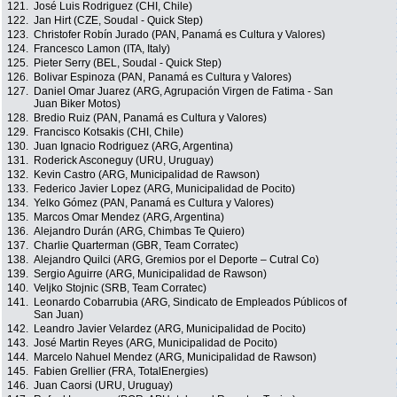
121.
José Luis Rodriguez (CHI, Chile)
122.
Jan Hirt (CZE, Soudal - Quick Step)
123.
Christofer Robín Jurado (PAN, Panamá es Cultura y Valores)
124.
Francesco Lamon (ITA, Italy)
125.
Pieter Serry (BEL, Soudal - Quick Step)
126.
Bolivar Espinoza (PAN, Panamá es Cultura y Valores)
127.
Daniel Omar Juarez (ARG, Agrupación Virgen de Fatima - San
Juan Biker Motos)
128.
Bredio Ruiz (PAN, Panamá es Cultura y Valores)
129.
Francisco Kotsakis (CHI, Chile)
130.
Juan Ignacio Rodriguez (ARG, Argentina)
131.
Roderick Asconeguy (URU, Uruguay)
132.
Kevin Castro (ARG, Municipalidad de Rawson)
133.
Federico Javier Lopez (ARG, Municipalidad de Pocito)
134.
Yelko Gómez (PAN, Panamá es Cultura y Valores)
135.
Marcos Omar Mendez (ARG, Argentina)
136.
Alejandro Durán (ARG, Chimbas Te Quiero)
137.
Charlie Quarterman (GBR, Team Corratec)
138.
Alejandro Quilci (ARG, Gremios por el Deporte – Cutral Co)
139.
Sergio Aguirre (ARG, Municipalidad de Rawson)
140.
Veljko Stojnic (SRB, Team Corratec)
141.
Leonardo Cobarrubia (ARG, Sindicato de Empleados Públicos of
San Juan)
142.
Leandro Javier Velardez (ARG, Municipalidad de Pocito)
143.
José Martin Reyes (ARG, Municipalidad de Pocito)
144.
Marcelo Nahuel Mendez (ARG, Municipalidad de Rawson)
145.
Fabien Grellier (FRA, TotalEnergies)
146.
Juan Caorsi (URU, Uruguay)