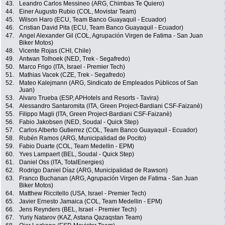
43.
Leandro Carlos Messineo (ARG, Chimbas Te Quiero)
44.
Einer Augusto Rubio (COL, Movistar Team)
45.
Wilson Haro (ECU, Team Banco Guayaquil - Ecuador)
46.
Cristian David Pita (ECU, Team Banco Guayaquil - Ecuador)
47.
Angel Alexander Gil (COL, Agrupación Virgen de Fatima - San Juan
Biker Motos)
48.
Vicente Rojas (CHI, Chile)
49.
Antwan Tolhoek (NED, Trek - Segafredo)
50.
Marco Frigo (ITA, Israel - Premier Tech)
51.
Mathias Vacek (CZE, Trek - Segafredo)
52.
Mateo Kalejmann (ARG, Sindicato de Empleados Públicos of San
Juan)
53.
Alvaro Trueba (ESP, APHotels and Resorts - Tavira)
54.
Alessandro Santaromita (ITA, Green Project-Bardiani CSF-Faizanè)
55.
Filippo Magli (ITA, Green Project-Bardiani CSF-Faizanè)
56.
Fabio Jakobsen (NED, Soudal - Quick Step)
57.
Carlos Alberto Gutierrez (COL, Team Banco Guayaquil - Ecuador)
58.
Rubén Ramos (ARG, Municipalidad de Pocito)
59.
Fabio Duarte (COL, Team Medellin - EPM)
60.
Yves Lampaert (BEL, Soudal - Quick Step)
61.
Daniel Oss (ITA, TotalEnergies)
62.
Rodrigo Daniel Díaz (ARG, Municipalidad de Rawson)
63.
Franco Buchanan (ARG, Agrupación Virgen de Fatima - San Juan
Biker Motos)
64.
Matthew Riccitello (USA, Israel - Premier Tech)
65.
Javier Ernesto Jamaica (COL, Team Medellin - EPM)
66.
Jens Reynders (BEL, Israel - Premier Tech)
67.
Yuriy Natarov (KAZ, Astana Qazaqstan Team)