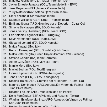
68.
Matthew Riccitello (USA, Israel - Premier Tech)
69.
Javier Ernesto Jamaica (COL, Team Medellin - EPM)
70.
Jens Reynders (BEL, Israel - Premier Tech)
71.
Yuriy Natarov (KAZ, Astana Qazaqstan Team)
72.
Oier Lazkano (ESP, Movistar Team)
73.
Stephen Williams (GBR, Israel - Premier Tech)
74.
Emiliano Ibarra (ARG, Gremios por el Deporte – Cutral Co)
75.
Simone Bevilacqua (ITA, EOLO-Kometa)
76.
Jonas Iversby Hvideberg (NOR, Team DSM)
77.
Eric Antonio Fagundez (URU, Uruguay)
78.
Kevin Vermaerke (USA, Team DSM)
79.
Giovanni Lonardi (ITA, EOLO-Kometa)
80.
Mattia Pinazzi (ITA, Italy)
81.
Remco Evenepoel (BEL, Soudal - Quick Step)
82.
Mattia Petrucci (ITA, Green Project-Bardiani CSF-Faizanè)
83.
Stefano Gandin (ITA, Team Corratec)
84.
Abner González (PUR, Movistar Team)
85.
Manlio Moro (ITA, Italy)
86.
Maciej Bodnar (POL, TotalEnergies)
87.
Florian Lipowitz (GER, BORA - hansgrohe)
88.
Jonas Koch (GER, BORA - hansgrohe)
89.
Nicolas Traico (ARG, Gremios por el Deporte – Cutral Co)
90.
Mauricio Dominguez (ARG, Agrupación Virgen de Fatima - San
Juan Biker Motos)
91.
Ricardo Escuela (ARG, Municipalidad de Pocito)
92.
Delio Fernández (ESP, APHotels and Resorts - Tavira)
93.
Wladimir Estefano Martínez (ARG, Agrupación Virgen de Fatima -
San Juan Biker Motos)
94.
Hector Exequiel Quintana (CHI, Chile)