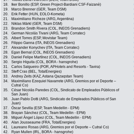
18.
Iker Bonillo (ESP, Green Project-Bardiani CSF-Faizanè)
19.
Marco Brenner (GER, Team DSM)
20.
Erik Fetter (HUN, EOLO-Kometa)
21.
Maximiliano Richeze (ARG, Argentina)
22.
Niklas Märkl (GER, Team DSM)
23.
Brandon Smith Rivera (COL, INEOS Grenadiers)
24.
German Nicolás Tivani (ARG, Team Corratec)
25.
Albert Torres (ESP, Movistar Team)
26.
Filippo Ganna (ITA, INEOS Grenadiers)
27.
Alexander Konychev (ITA, Team Corratec)
28.
Egan Bernal (COL, INEOS Grenadiers)
29.
Daniel Felipe Martínez (COL, INEOS Grenadiers)
30.
Sergio Higuita (COL, BORA - hansgrohe)
31.
Carlos Salgueiro (POR, APHotels and Resorts - Tavira)
32.
Steff Cras (BEL, TotalEnergies)
33.
Andrey Zeits (KAZ, Astana Qazaqstan Team)
34.
Maximiliano Ezequiel Navarrete (ARG, Gremios por el Deporte –
Cutral Co)
35.
César Nicolás Paredes (COL, Sindicato de Empleados Públicos of
San Juan)
36.
Juan Pablo Dotti (ARG, Sindicato de Empleados Públicos of San
Juan)
37.
Óscar Sevilla (ESP, Team Medellin - EPM)
38.
Brayan Sánchez (COL, Team Medellin - EPM)
39.
Miguel Ángel López (COL, Team Medellin - EPM)
40.
Alan Jousseaume (FRA, TotalEnergies)
41.
Laureano Rosas (ARG, Gremios por el Deporte – Cutral Co)
42.
Ryan Mullen (IRL, BORA - hansgrohe)