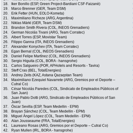
18.
Iker Bonillo (ESP, Green Project-Bardiani CSF-Faizanè)
19.
Marco Brenner (GER, Team DSM)
20.
Erik Fetter (HUN, EOLO-Kometa)
21.
Maximiliano Richeze (ARG, Argentina)
22.
Niklas Märkl (GER, Team DSM)
23.
Brandon Smith Rivera (COL, INEOS Grenadiers)
24.
German Nicolás Tivani (ARG, Team Corratec)
25.
Albert Torres (ESP, Movistar Team)
26.
Filippo Ganna (ITA, INEOS Grenadiers)
27.
Alexander Konychev (ITA, Team Corratec)
28.
Egan Bernal (COL, INEOS Grenadiers)
29.
Daniel Felipe Martínez (COL, INEOS Grenadiers)
30.
Sergio Higuita (COL, BORA - hansgrohe)
31.
Carlos Salgueiro (POR, APHotels and Resorts - Tavira)
32.
Steff Cras (BEL, TotalEnergies)
33.
Andrey Zeits (KAZ, Astana Qazaqstan Team)
34.
Maximiliano Ezequiel Navarrete (ARG, Gremios por el Deporte –
Cutral Co)
35.
César Nicolás Paredes (COL, Sindicato de Empleados Públicos of
San Juan)
36.
Juan Pablo Dotti (ARG, Sindicato de Empleados Públicos of San
Juan)
37.
Óscar Sevilla (ESP, Team Medellin - EPM)
38.
Brayan Sánchez (COL, Team Medellin - EPM)
39.
Miguel Ángel López (COL, Team Medellin - EPM)
40.
Alan Jousseaume (FRA, TotalEnergies)
41.
Laureano Rosas (ARG, Gremios por el Deporte – Cutral Co)
42.
Ryan Mullen (IRL, BORA - hansgrohe)