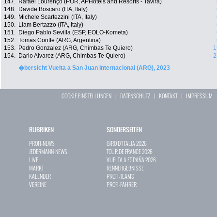
147.
Rafael Lourenço (POR, APHotels and Resorts - Tavira)
148.
Davide Boscaro (ITA, Italy)
149.
Michele Scartezzini (ITA, Italy)
150.
Liam Bertazzo (ITA, Italy)
151.
Diego Pablo Sevilla (ESP, EOLO-Kometa)
152.
Tomas Contte (ARG, Argentina)
153.
Pedro Gonzalez (ARG, Chimbas Te Quiero)
1
154.
Dario Alvarez (ARG, Chimbas Te Quiero)
2
�bersicht Vuelta a San Juan Internacional (ARG), 2023
COOKIE EINSTELLUNGEN
|
DATENSCHUTZ
|
KONTAKT
|
IMPRESSUM
RUBRIKEN
SONDERSEITEN
PROFI-NEWS
GIRO D`ITALIA 2026
JEDERMANN-NEWS
TOUR DE FRANCE 2026
LIVE
VUELTA A ESPAÑA 2026
MARKT
RENNERGEBNISSE
KALENDER
PROFI-TEAMS
VEREINE
PROFI-FAHRER