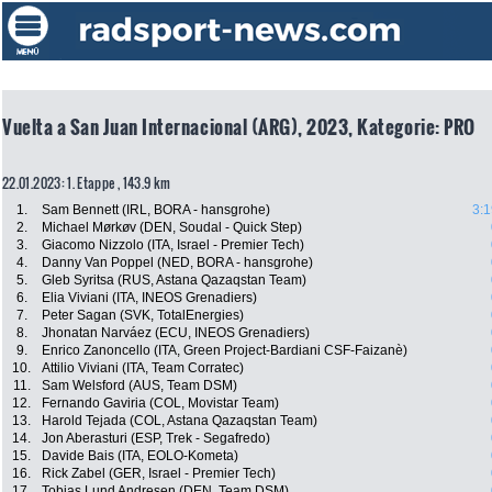
Vuelta a San Juan Internacional (ARG), 2023, Kategorie: PRO
22.01.2023: 1. Etappe , 143.9 km
1.
Sam Bennett (IRL, BORA - hansgrohe)
3:1
2.
Michael Mørkøv (DEN, Soudal - Quick Step)
3.
Giacomo Nizzolo (ITA, Israel - Premier Tech)
4.
Danny Van Poppel (NED, BORA - hansgrohe)
5.
Gleb Syritsa (RUS, Astana Qazaqstan Team)
6.
Elia Viviani (ITA, INEOS Grenadiers)
7.
Peter Sagan (SVK, TotalEnergies)
8.
Jhonatan Narváez (ECU, INEOS Grenadiers)
9.
Enrico Zanoncello (ITA, Green Project-Bardiani CSF-Faizanè)
10.
Attilio Viviani (ITA, Team Corratec)
11.
Sam Welsford (AUS, Team DSM)
12.
Fernando Gaviria (COL, Movistar Team)
13.
Harold Tejada (COL, Astana Qazaqstan Team)
14.
Jon Aberasturi (ESP, Trek - Segafredo)
15.
Davide Bais (ITA, EOLO-Kometa)
16.
Rick Zabel (GER, Israel - Premier Tech)
17.
Tobias Lund Andresen (DEN, Team DSM)