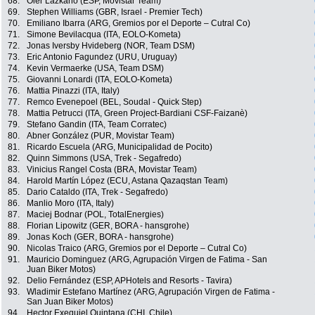
68.
Oier Lazkano (ESP, Movistar Team)
69.
Stephen Williams (GBR, Israel - Premier Tech)
70.
Emiliano Ibarra (ARG, Gremios por el Deporte – Cutral Co)
71.
Simone Bevilacqua (ITA, EOLO-Kometa)
72.
Jonas Iversby Hvideberg (NOR, Team DSM)
73.
Eric Antonio Fagundez (URU, Uruguay)
74.
Kevin Vermaerke (USA, Team DSM)
75.
Giovanni Lonardi (ITA, EOLO-Kometa)
76.
Mattia Pinazzi (ITA, Italy)
77.
Remco Evenepoel (BEL, Soudal - Quick Step)
78.
Mattia Petrucci (ITA, Green Project-Bardiani CSF-Faizanè)
79.
Stefano Gandin (ITA, Team Corratec)
80.
Abner González (PUR, Movistar Team)
81.
Ricardo Escuela (ARG, Municipalidad de Pocito)
82.
Quinn Simmons (USA, Trek - Segafredo)
83.
Vinicius Rangel Costa (BRA, Movistar Team)
84.
Harold Martín López (ECU, Astana Qazaqstan Team)
85.
Dario Cataldo (ITA, Trek - Segafredo)
86.
Manlio Moro (ITA, Italy)
87.
Maciej Bodnar (POL, TotalEnergies)
88.
Florian Lipowitz (GER, BORA - hansgrohe)
89.
Jonas Koch (GER, BORA - hansgrohe)
90.
Nicolas Traico (ARG, Gremios por el Deporte – Cutral Co)
91.
Mauricio Dominguez (ARG, Agrupación Virgen de Fatima - San
Juan Biker Motos)
92.
Delio Fernández (ESP, APHotels and Resorts - Tavira)
93.
Wladimir Estefano Martínez (ARG, Agrupación Virgen de Fatima -
San Juan Biker Motos)
94.
Hector Exequiel Quintana (CHI, Chile)