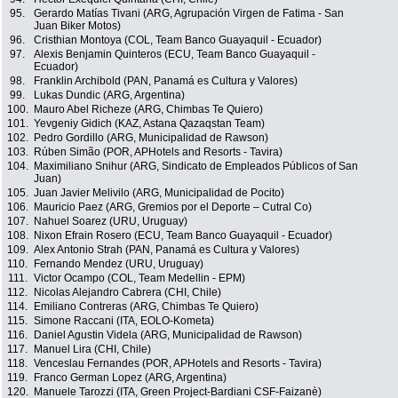
95.
Gerardo Matías Tivani (ARG, Agrupación Virgen de Fatima - San
Juan Biker Motos)
96.
Cristhian Montoya (COL, Team Banco Guayaquil - Ecuador)
97.
Alexis Benjamin Quinteros (ECU, Team Banco Guayaquil -
Ecuador)
98.
Franklin Archibold (PAN, Panamá es Cultura y Valores)
99.
Lukas Dundic (ARG, Argentina)
100.
Mauro Abel Richeze (ARG, Chimbas Te Quiero)
101.
Yevgeniy Gidich (KAZ, Astana Qazaqstan Team)
102.
Pedro Gordillo (ARG, Municipalidad de Rawson)
103.
Rúben Simão (POR, APHotels and Resorts - Tavira)
104.
Maximiliano Snihur (ARG, Sindicato de Empleados Públicos of San
Juan)
105.
Juan Javier Melivilo (ARG, Municipalidad de Pocito)
106.
Mauricio Paez (ARG, Gremios por el Deporte – Cutral Co)
107.
Nahuel Soarez (URU, Uruguay)
108.
Nixon Efrain Rosero (ECU, Team Banco Guayaquil - Ecuador)
109.
Alex Antonio Strah (PAN, Panamá es Cultura y Valores)
110.
Fernando Mendez (URU, Uruguay)
111.
Victor Ocampo (COL, Team Medellin - EPM)
112.
Nicolas Alejandro Cabrera (CHI, Chile)
114.
Emiliano Contreras (ARG, Chimbas Te Quiero)
115.
Simone Raccani (ITA, EOLO-Kometa)
116.
Daniel Agustin Videla (ARG, Municipalidad de Rawson)
117.
Manuel Lira (CHI, Chile)
118.
Venceslau Fernandes (POR, APHotels and Resorts - Tavira)
119.
Franco German Lopez (ARG, Argentina)
120.
Manuele Tarozzi (ITA, Green Project-Bardiani CSF-Faizanè)