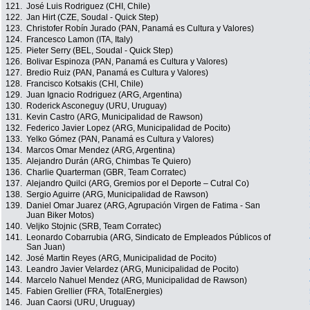
121.
José Luis Rodriguez (CHI, Chile)
122.
Jan Hirt (CZE, Soudal - Quick Step)
123.
Christofer Robín Jurado (PAN, Panamá es Cultura y Valores)
124.
Francesco Lamon (ITA, Italy)
125.
Pieter Serry (BEL, Soudal - Quick Step)
126.
Bolivar Espinoza (PAN, Panamá es Cultura y Valores)
127.
Bredio Ruiz (PAN, Panamá es Cultura y Valores)
128.
Francisco Kotsakis (CHI, Chile)
129.
Juan Ignacio Rodriguez (ARG, Argentina)
130.
Roderick Asconeguy (URU, Uruguay)
131.
Kevin Castro (ARG, Municipalidad de Rawson)
132.
Federico Javier Lopez (ARG, Municipalidad de Pocito)
133.
Yelko Gómez (PAN, Panamá es Cultura y Valores)
134.
Marcos Omar Mendez (ARG, Argentina)
135.
Alejandro Durán (ARG, Chimbas Te Quiero)
136.
Charlie Quarterman (GBR, Team Corratec)
137.
Alejandro Quilci (ARG, Gremios por el Deporte – Cutral Co)
138.
Sergio Aguirre (ARG, Municipalidad de Rawson)
139.
Daniel Omar Juarez (ARG, Agrupación Virgen de Fatima - San
Juan Biker Motos)
140.
Veljko Stojnic (SRB, Team Corratec)
141.
Leonardo Cobarrubia (ARG, Sindicato de Empleados Públicos of
San Juan)
142.
José Martin Reyes (ARG, Municipalidad de Pocito)
143.
Leandro Javier Velardez (ARG, Municipalidad de Pocito)
144.
Marcelo Nahuel Mendez (ARG, Municipalidad de Rawson)
145.
Fabien Grellier (FRA, TotalEnergies)
146.
Juan Caorsi (URU, Uruguay)