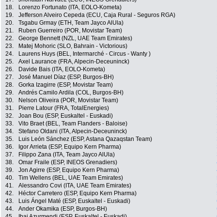
18.
Lorenzo Fortunato (ITA, EOLO-Kometa)
19.
Jefferson Alveiro Cepeda (ECU, Caja Rural - Seguros RGA)
20.
Tsgabu Grmay (ETH, Team Jayco AlUla)
21.
Ruben Guerreiro (POR, Movistar Team)
22.
George Bennett (NZL, UAE Team Emirates)
23.
Matej Mohoric (SLO, Bahrain - Victorious)
24.
Laurens Huys (BEL, Intermarché - Circus - Wanty )
25.
Axel Laurance (FRA, Alpecin-Deceuninck)
26.
Davide Bais (ITA, EOLO-Kometa)
27.
José Manuel Díaz (ESP, Burgos-BH)
28.
Gorka Izagirre (ESP, Movistar Team)
29.
Andrés Camilo Ardila (COL, Burgos-BH)
30.
Nelson Oliveira (POR, Movistar Team)
31.
Pierre Latour (FRA, TotalEnergies)
32.
Joan Bou (ESP, Euskaltel - Euskadi)
33.
Vito Braet (BEL, Team Flanders - Baloise)
34.
Stefano Oldani (ITA, Alpecin-Deceuninck)
35.
Luis León Sánchez (ESP, Astana Qazaqstan Team)
36.
Igor Arrieta (ESP, Equipo Kern Pharma)
37.
Filippo Zana (ITA, Team Jayco AlUla)
38.
Omar Fraile (ESP, INEOS Grenadiers)
39.
Jon Agirre (ESP, Equipo Kern Pharma)
40.
Tim Wellens (BEL, UAE Team Emirates)
41.
Alessandro Covi (ITA, UAE Team Emirates)
42.
Héctor Carretero (ESP, Equipo Kern Pharma)
43.
Luis Ángel Maté (ESP, Euskaltel - Euskadi)
44.
Ander Okamika (ESP, Burgos-BH)
45.
Ibai Azurmendi (ESP, Euskaltel - Euskadi)