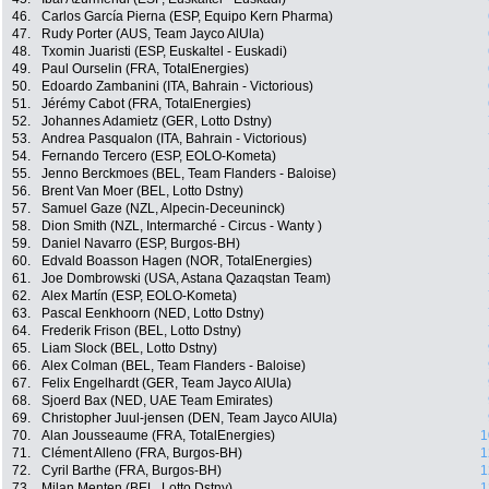
46.
Carlos García Pierna (ESP, Equipo Kern Pharma)
47.
Rudy Porter (AUS, Team Jayco AlUla)
48.
Txomin Juaristi (ESP, Euskaltel - Euskadi)
49.
Paul Ourselin (FRA, TotalEnergies)
50.
Edoardo Zambanini (ITA, Bahrain - Victorious)
51.
Jérémy Cabot (FRA, TotalEnergies)
52.
Johannes Adamietz (GER, Lotto Dstny)
53.
Andrea Pasqualon (ITA, Bahrain - Victorious)
54.
Fernando Tercero (ESP, EOLO-Kometa)
55.
Jenno Berckmoes (BEL, Team Flanders - Baloise)
56.
Brent Van Moer (BEL, Lotto Dstny)
57.
Samuel Gaze (NZL, Alpecin-Deceuninck)
58.
Dion Smith (NZL, Intermarché - Circus - Wanty )
59.
Daniel Navarro (ESP, Burgos-BH)
60.
Edvald Boasson Hagen (NOR, TotalEnergies)
61.
Joe Dombrowski (USA, Astana Qazaqstan Team)
62.
Alex Martín (ESP, EOLO-Kometa)
63.
Pascal Eenkhoorn (NED, Lotto Dstny)
64.
Frederik Frison (BEL, Lotto Dstny)
65.
Liam Slock (BEL, Lotto Dstny)
66.
Alex Colman (BEL, Team Flanders - Baloise)
67.
Felix Engelhardt (GER, Team Jayco AlUla)
68.
Sjoerd Bax (NED, UAE Team Emirates)
69.
Christopher Juul-jensen (DEN, Team Jayco AlUla)
70.
Alan Jousseaume (FRA, TotalEnergies)
1
71.
Clément Alleno (FRA, Burgos-BH)
1
72.
Cyril Barthe (FRA, Burgos-BH)
1
73.
Milan Menten (BEL, Lotto Dstny)
1