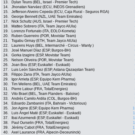
13.
Dylan Teuns (BEL, Israel - Premier Tech)
14.
Jhonatan Narváez (ECU, INEOS Grenadiers)
15.
Jefferson Alveiro Cepeda (ECU, Caja Rural - Seguros RGA)
16.
George Bennett (NZL, UAE Team Emirates)
17.
Nick Schultz (AUS, Israel - Premier Tech)
18.
Matteo Sobrero (ITA, Team Jayco AlUla)
19.
Lorenzo Fortunato (ITA, EOLO-Kometa)
20.
Ruben Guerreiro (POR, Movistar Team)
21.
Tsgabu Grmay (ETH, Team Jayco AlUla)
22.
Laurens Huys (BEL, Intermarché - Circus - Wanty )
23.
José Manuel Díaz (ESP, Burgos-BH)
24.
Gorka Izagirre (ESP, Movistar Team)
25.
Nelson Oliveira (POR, Movistar Team)
26.
Joan Bou (ESP, Euskaltel - Euskadi)
27.
Luis León Sánchez (ESP, Astana Qazaqstan Team)
28.
Filippo Zana (ITA, Team Jayco AlUla)
29.
Igor Arrieta (ESP, Equipo Kern Pharma)
30.
Tim Wellens (BEL, UAE Team Emirates)
31.
Pierre Latour (FRA, TotalEnergies)
32.
Vito Braet (BEL, Team Flanders - Baloise)
33.
Andrés Camilo Ardila (COL, Burgos-BH)
34.
Edoardo Zambanini (ITA, Bahrain - Victorious)
35.
Jon Agirre (ESP, Equipo Kern Pharma)
1
36.
Luis Ángel Maté (ESP, Euskaltel - Euskadi)
1
37.
Ibai Azurmendi (ESP, Euskaltel - Euskadi)
1
38.
Paul Ourselin (FRA, TotalEnergies)
1
39.
Jérémy Cabot (FRA, TotalEnergies)
1
40.
Axel Laurance (FRA, Alpecin-Deceuninck)
1