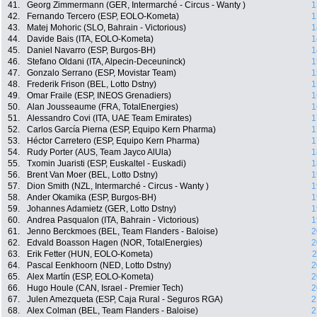
41.
Georg Zimmermann (GER, Intermarché - Circus - Wanty )
1
42.
Fernando Tercero (ESP, EOLO-Kometa)
1
43.
Matej Mohoric (SLO, Bahrain - Victorious)
1
44.
Davide Bais (ITA, EOLO-Kometa)
1
45.
Daniel Navarro (ESP, Burgos-BH)
1
46.
Stefano Oldani (ITA, Alpecin-Deceuninck)
1
47.
Gonzalo Serrano (ESP, Movistar Team)
1
48.
Frederik Frison (BEL, Lotto Dstny)
1
49.
Omar Fraile (ESP, INEOS Grenadiers)
1
50.
Alan Jousseaume (FRA, TotalEnergies)
1
51.
Alessandro Covi (ITA, UAE Team Emirates)
1
52.
Carlos García Pierna (ESP, Equipo Kern Pharma)
1
53.
Héctor Carretero (ESP, Equipo Kern Pharma)
1
54.
Rudy Porter (AUS, Team Jayco AlUla)
1
55.
Txomin Juaristi (ESP, Euskaltel - Euskadi)
1
56.
Brent Van Moer (BEL, Lotto Dstny)
1
57.
Dion Smith (NZL, Intermarché - Circus - Wanty )
1
58.
Ander Okamika (ESP, Burgos-BH)
1
59.
Johannes Adamietz (GER, Lotto Dstny)
1
60.
Andrea Pasqualon (ITA, Bahrain - Victorious)
1
61.
Jenno Berckmoes (BEL, Team Flanders - Baloise)
2
62.
Edvald Boasson Hagen (NOR, TotalEnergies)
2
63.
Erik Fetter (HUN, EOLO-Kometa)
2
64.
Pascal Eenkhoorn (NED, Lotto Dstny)
2
65.
Alex Martín (ESP, EOLO-Kometa)
2
66.
Hugo Houle (CAN, Israel - Premier Tech)
2
67.
Julen Amezqueta (ESP, Caja Rural - Seguros RGA)
2
68.
Alex Colman (BEL, Team Flanders - Baloise)
2