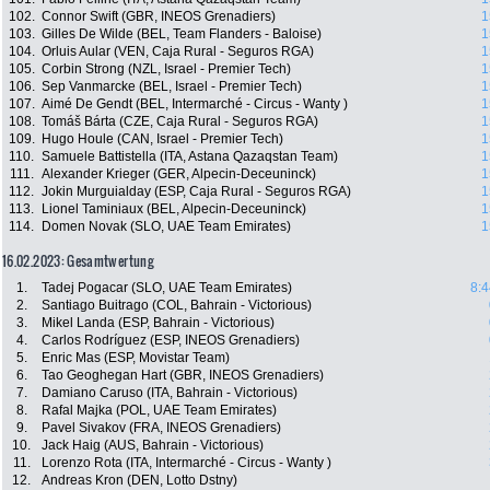
102.
Connor Swift (GBR, INEOS Grenadiers)
1
103.
Gilles De Wilde (BEL, Team Flanders - Baloise)
1
104.
Orluis Aular (VEN, Caja Rural - Seguros RGA)
1
105.
Corbin Strong (NZL, Israel - Premier Tech)
1
106.
Sep Vanmarcke (BEL, Israel - Premier Tech)
1
107.
Aimé De Gendt (BEL, Intermarché - Circus - Wanty )
1
108.
Tomáš Bárta (CZE, Caja Rural - Seguros RGA)
1
109.
Hugo Houle (CAN, Israel - Premier Tech)
1
110.
Samuele Battistella (ITA, Astana Qazaqstan Team)
1
111.
Alexander Krieger (GER, Alpecin-Deceuninck)
1
112.
Jokin Murguialday (ESP, Caja Rural - Seguros RGA)
1
113.
Lionel Taminiaux (BEL, Alpecin-Deceuninck)
1
114.
Domen Novak (SLO, UAE Team Emirates)
1
16.02.2023: Gesamtwertung
1.
Tadej Pogacar (SLO, UAE Team Emirates)
8:4
2.
Santiago Buitrago (COL, Bahrain - Victorious)
3.
Mikel Landa (ESP, Bahrain - Victorious)
4.
Carlos Rodríguez (ESP, INEOS Grenadiers)
5.
Enric Mas (ESP, Movistar Team)
6.
Tao Geoghegan Hart (GBR, INEOS Grenadiers)
7.
Damiano Caruso (ITA, Bahrain - Victorious)
8.
Rafal Majka (POL, UAE Team Emirates)
9.
Pavel Sivakov (FRA, INEOS Grenadiers)
10.
Jack Haig (AUS, Bahrain - Victorious)
11.
Lorenzo Rota (ITA, Intermarché - Circus - Wanty )
12.
Andreas Kron (DEN, Lotto Dstny)