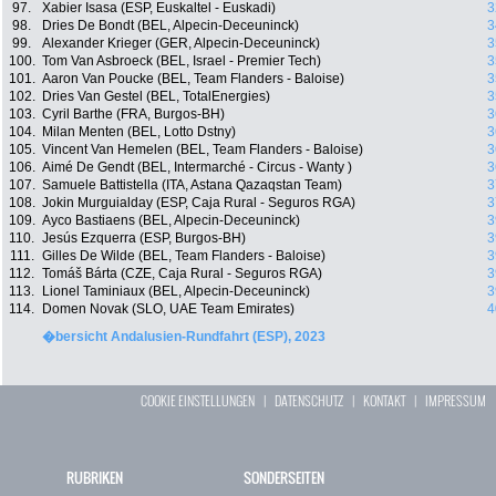
97.
Xabier Isasa (ESP, Euskaltel - Euskadi)
3
98.
Dries De Bondt (BEL, Alpecin-Deceuninck)
3
99.
Alexander Krieger (GER, Alpecin-Deceuninck)
3
100.
Tom Van Asbroeck (BEL, Israel - Premier Tech)
3
101.
Aaron Van Poucke (BEL, Team Flanders - Baloise)
3
102.
Dries Van Gestel (BEL, TotalEnergies)
3
103.
Cyril Barthe (FRA, Burgos-BH)
3
104.
Milan Menten (BEL, Lotto Dstny)
3
105.
Vincent Van Hemelen (BEL, Team Flanders - Baloise)
3
106.
Aimé De Gendt (BEL, Intermarché - Circus - Wanty )
3
107.
Samuele Battistella (ITA, Astana Qazaqstan Team)
3
108.
Jokin Murguialday (ESP, Caja Rural - Seguros RGA)
3
109.
Ayco Bastiaens (BEL, Alpecin-Deceuninck)
3
110.
Jesús Ezquerra (ESP, Burgos-BH)
3
111.
Gilles De Wilde (BEL, Team Flanders - Baloise)
3
112.
Tomáš Bárta (CZE, Caja Rural - Seguros RGA)
3
113.
Lionel Taminiaux (BEL, Alpecin-Deceuninck)
3
114.
Domen Novak (SLO, UAE Team Emirates)
4
�bersicht Andalusien-Rundfahrt (ESP), 2023
COOKIE EINSTELLUNGEN
|
DATENSCHUTZ
|
KONTAKT
|
IMPRESSUM
RUBRIKEN
SONDERSEITEN