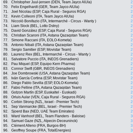
69.
Christopher Juul-jensen (DEN, Team Jayco AlUla)
2
70.
Felix Engelhardt (GER, Team Jayco AlUla)
2
71.
Joel Nicolau (ESP, Caja Rural - Seguros RGA)
2
72.
Kevin Colleoni (ITA, Team Jayco AlUla)
2
73.
Niccolò Bonifazio (ITA, Intermarché - Circus - Wanty )
2
74.
Liam Slock (BEL, Lotto Dstny)
2
75.
David González (ESP, Caja Rural - Seguros RGA)
2
76.
Christian Scaroni (ITA, Astana Qazaqstan Team)
2
77.
Simone Raccani (ITA, EOLO-Kometa)
2
78.
Antonio Nibali (ITA, Astana Qazaqstan Team)
2
79.
Sergio Samitier (ESP, Movistar Team)
2
80.
Laurenz Rex (BEL, Intermarché - Circus - Wanty )
2
81.
Salvatore Puccio (ITA, INEOS Grenadiers)
2
82.
Pau Miquel (ESP, Equipo Kern Pharma)
2
83.
Connor Swift (GBR, INEOS Grenadiers)
2
84.
Joe Dombrowski (USA, Astana Qazaqstan Team)
2
85.
Iván García Cortina (ESP, Movistar Team)
2
86.
Diego Pablo Sevilla (ESP, EOLO-Kometa)
2
87.
Fabio Felline (ITA, Astana Qazaqstan Team)
2
88.
Gotzon Martín (ESP, Euskaltel - Euskadi)
2
89.
Orluis Aular (VEN, Caja Rural - Seguros RGA)
2
90.
Corbin Strong (NZL, Israel - Premier Tech)
2
91.
Sep Vanmarcke (BEL, Israel - Premier Tech)
2
92.
Sjoerd Bax (NED, UAE Team Emirates)
2
93.
Ward Vanhoof (BEL, Team Flanders - Baloise)
3
94.
Samuel Gaze (NZL, Alpecin-Deceuninck)
3
95.
Clément Alleno (FRA, Burgos-BH)
3
96.
Geoffrey Soupe (FRA, TotalEnergies)
3