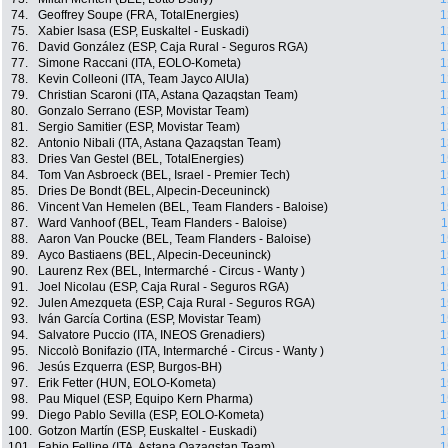
74.
Geoffrey Soupe (FRA, TotalEnergies)
1
75.
Xabier Isasa (ESP, Euskaltel - Euskadi)
1
76.
David González (ESP, Caja Rural - Seguros RGA)
1
77.
Simone Raccani (ITA, EOLO-Kometa)
1
78.
Kevin Colleoni (ITA, Team Jayco AlUla)
1
79.
Christian Scaroni (ITA, Astana Qazaqstan Team)
1
80.
Gonzalo Serrano (ESP, Movistar Team)
1
81.
Sergio Samitier (ESP, Movistar Team)
1
82.
Antonio Nibali (ITA, Astana Qazaqstan Team)
1
83.
Dries Van Gestel (BEL, TotalEnergies)
1
84.
Tom Van Asbroeck (BEL, Israel - Premier Tech)
1
85.
Dries De Bondt (BEL, Alpecin-Deceuninck)
1
86.
Vincent Van Hemelen (BEL, Team Flanders - Baloise)
1
87.
Ward Vanhoof (BEL, Team Flanders - Baloise)
1
88.
Aaron Van Poucke (BEL, Team Flanders - Baloise)
1
89.
Ayco Bastiaens (BEL, Alpecin-Deceuninck)
1
90.
Laurenz Rex (BEL, Intermarché - Circus - Wanty )
1
91.
Joel Nicolau (ESP, Caja Rural - Seguros RGA)
1
92.
Julen Amezqueta (ESP, Caja Rural - Seguros RGA)
1
93.
Iván García Cortina (ESP, Movistar Team)
1
94.
Salvatore Puccio (ITA, INEOS Grenadiers)
1
95.
Niccolò Bonifazio (ITA, Intermarché - Circus - Wanty )
1
96.
Jesús Ezquerra (ESP, Burgos-BH)
1
97.
Erik Fetter (HUN, EOLO-Kometa)
1
98.
Pau Miquel (ESP, Equipo Kern Pharma)
1
99.
Diego Pablo Sevilla (ESP, EOLO-Kometa)
1
100.
Gotzon Martín (ESP, Euskaltel - Euskadi)
1
101.
Fabio Felline (ITA, Astana Qazaqstan Team)
1