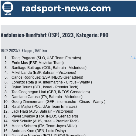
Andalusien-Rundfahrt (ESP), 2023, Kategorie: PRO
16.02.2023: 2. Etappe , 156.1 km
1.
Tadej Pogacar (SLO, UAE Team Emirates)
3:4
2.
Enric Mas (ESP, Movistar Team)
3.
Santiago Buitrago (COL, Bahrain - Victorious)
4.
Mikel Landa (ESP, Bahrain - Victorious)
5.
Carlos Rodríguez (ESP, INEOS Grenadiers)
6.
Lorenzo Rota (ITA, Intermarché - Circus - Wanty )
7.
Dylan Teuns (BEL, Israel - Premier Tech)
8.
Tao Geoghegan Hart (GBR, INEOS Grenadiers)
9.
Damiano Caruso (ITA, Bahrain - Victorious)
10.
Georg Zimmermann (GER, Intermarché - Circus - Wanty )
11.
Rafal Majka (POL, UAE Team Emirates)
12.
Jack Haig (AUS, Bahrain - Victorious)
13.
Pavel Sivakov (FRA, INEOS Grenadiers)
14.
Nick Schultz (AUS, Israel - Premier Tech)
15.
Matteo Sobrero (ITA, Team Jayco AlUla)
16.
Andreas Kron (DEN, Lotto Dstny)
17.
Jhonatan Narváez (ECU, INEOS Grenadiers)