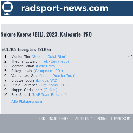
Nokere Koerse (BEL), 2023, Kategorie: PRO
15.03.2023: Endergebnis , 193.6 km
1.
Merlier, Tim
(Soudal - Quick Step)
4:1
2.
Theuns, Edward
(Trek - Segafredo)
3.
Menten, Milan
(Lotto Dstny)
5.
Askey, Lewis
(Groupama - FDJ)
6.
Vanmarcke, Sep
(Israel - Premier Tech)
7.
Blouwe, Louis
(Bingoal WB)
8.
Pithie, Laurence
(Groupama - FDJ)
9.
Noppe, Christophe
(Cofidis)
10.
Bax, Sjoerd
(UAE Team Emirates)
Alle Platzierungen
COOKIE EINSTELLUNGEN
|
DATENSCHUTZ
|
KONTAKT
|
IMPRESSUM