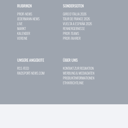
RUBRIKEN
SONDERSEITEN
PROFI-NEWS
GIRO D`ITALIA 2026
JEDERMANN-NEWS
TOUR DE FRANCE 2026
LIVE
VUELTA A ESPAÑA 2026
MARKT
RENNERGEBNISSE
KALENDER
PROFI-TEAMS
VEREINE
PROFI-FAHRER
UNSERE ANGEBOTE
ÜBER UNS
RSS-FEED
KONTAKT ZUR REDAKTION
RADSPORT-NEWS.COM
WERBUNG & MEDIADATEN
PRODUKTINFORMATIONEN
ETHIKRICHTLINIE