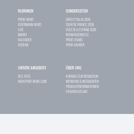
RUBRIKEN
SONDERSEITEN
PROFI-NEWS
GIRO D`ITALIA 2026
JEDERMANN-NEWS
TOUR DE FRANCE 2026
LIVE
VUELTA A ESPAÑA 2026
MARKT
RENNERGEBNISSE
KALENDER
PROFI-TEAMS
VEREINE
PROFI-FAHRER
UNSERE ANGEBOTE
ÜBER UNS
RSS-FEED
KONTAKT ZUR REDAKTION
RADSPORT-NEWS.COM
WERBUNG & MEDIADATEN
PRODUKTINFORMATIONEN
ETHIKRICHTLINIE