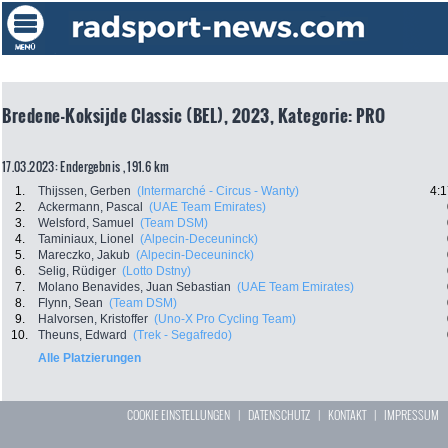
Bredene-Koksijde Classic (BEL), 2023, Kategorie: PRO
17.03.2023: Endergebnis , 191.6 km
1.
Thijssen, Gerben
(Intermarché - Circus - Wanty)
4:1
2.
Ackermann, Pascal
(UAE Team Emirates)
3.
Welsford, Samuel
(Team DSM)
4.
Taminiaux, Lionel
(Alpecin-Deceuninck)
5.
Mareczko, Jakub
(Alpecin-Deceuninck)
6.
Selig, Rüdiger
(Lotto Dstny)
7.
Molano Benavides, Juan Sebastian
(UAE Team Emirates)
8.
Flynn, Sean
(Team DSM)
9.
Halvorsen, Kristoffer
(Uno-X Pro Cycling Team)
10.
Theuns, Edward
(Trek - Segafredo)
Alle Platzierungen
COOKIE EINSTELLUNGEN
|
DATENSCHUTZ
|
KONTAKT
|
IMPRESSUM