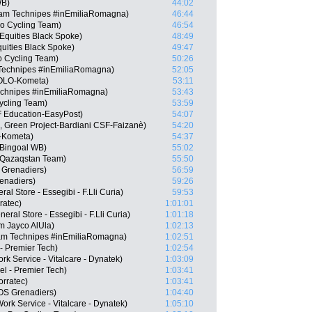
WB)
44:02
eam Technipes #inEmiliaRomagna)
46:44
ro Cycling Team)
46:54
Equities Black Spoke)
48:49
uities Black Spoke)
49:47
o Cycling Team)
50:26
m Technipes #inEmiliaRomagna)
52:05
EOLO-Kometa)
53:11
Technipes #inEmiliaRomagna)
53:43
Cycling Team)
53:59
 Education-EasyPost)
54:07
, Green Project-Bardiani CSF-Faizanè)
54:20
-Kometa)
54:37
 Bingoal WB)
55:02
 Qazaqstan Team)
55:50
Grenadiers)
56:59
enadiers)
59:26
l Store - Essegibi - F.Lli Curia)
59:53
ratec)
1:01:01
al Store - Essegibi - F.Lli Curia)
1:01:18
m Jayco AlUla)
1:02:13
eam Technipes #inEmiliaRomagna)
1:02:51
- Premier Tech)
1:02:54
k Service - Vitalcare - Dynatek)
1:03:09
el - Premier Tech)
1:03:41
orratec)
1:03:41
OS Grenadiers)
1:04:40
Work Service - Vitalcare - Dynatek)
1:05:10