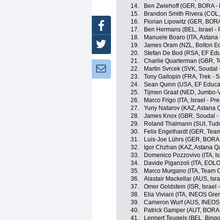
14.
Ben Zwiehoff (GER, BORA -
15.
Brandon Smith Rivera (COL
16.
Florian Lipowitz (GER, BOR
Facebook
17.
Ben Hermans (BEL, Israel - 
18.
Manuele Boaro (ITA, Astana
Twitter
19.
James Oram (NZL, Bolton Eq
20.
Stefan De Bod (RSA, EF Edu
21.
Charlie Quarterman (GBR, T
Newsletter:
22.
Martin Svrcek (SVK, Soudal 
23.
Tony Gallopin (FRA, Trek - 
24.
Sean Quinn (USA, EF Educa
25.
Tijmen Graat (NED, Jumbo-
26.
Marco Frigo (ITA, Israel - Pr
27.
Yuriy Natarov (KAZ, Astana
28.
James Knox (GBR, Soudal - 
29.
Roland Thalmann (SUI, Tudo
30.
Felix Engelhardt (GER, Team
31.
Luis-Joe Lührs (GER, BORA 
32.
Igor Chzhan (KAZ, Astana 
33.
Domenico Pozzovivo (ITA, Is
34.
Davide Piganzoli (ITA, EOL
35.
Marco Murgano (ITA, Team C
36.
Alastair Mackellar (AUS, Isra
37.
Omer Goldstein (ISR, Israel 
38.
Elia Viviani (ITA, INEOS Gre
39.
Cameron Wurf (AUS, INEOS 
40.
Patrick Gamper (AUT, BORA 
41.
Lennert Teugels (BEL, Bing