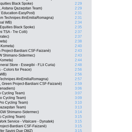
quities Black Spoke)
2:29
, Astana Qazaqstan Team)
2:29
F Education-EasyPost)
2:31
eam Technipes #inEmiliaRomagna)
2:31
oal WB)
2:34
Equities Black Spoke)
2:35
i TSA - Tre Colli)
2:37
ratec)
2:37
meta)
2:38
-Kometa)
2:40
en Project-Bardiani CSF-Faizanè)
2:43
GW Shimano-Sidermec)
2:43
-Kometa)
2:44
al Store - Essegibi - F.Lli Curia)
2:48
- Colors for Peace)
2:56
 WB)
2:56
m Technipes #inEmiliaRomagna)
2:57
, Green Project-Bardiani CSF-Faizanè)
2:59
enadiers)
3:06
o Cycling Team)
3:07
ro Cycling Team)
3:09
Pro Cycling Team)
3:10
 Qazaqstan Team)
3:13
, GW Shimano-Sidermec)
3:14
o Cycling Team)
3:15
Work Service - Vitalcare - Dynatek)
3:15
roject-Bardiani CSF-Faizanè)
3:15
ofer Savini Due OMZ)
3:15