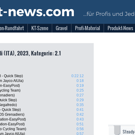
en-Rundfahrt
KT-Szene
Gravel
Profi-Material
Produkt-News
i (ITA), 2023, Kategorie: 2.1
- Quick Step)
0:22:12
m Jayco AlUla)
0:18
on-EasyPost)
0:19
Cycling Team)
0:25
enadiers)
0:27
Quick Step)
0:29
Segafredo)
0:35
- Quick Step)
0:41
OS Grenadiers)
0:42
tion-EasyPost)
0:43
tion-EasyPost)
0:51
ro Cycling Team)
0:56
Steady
m Jayco AlUla)
0:57