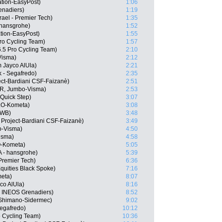
tion-EasyPost)
1:06
enadiers)
1:19
rael - Premier Tech)
1:35
 hansgrohe)
1:52
tion-EasyPost)
1:55
Pro Cycling Team)
1:57
6.5 Pro Cycling Team)
2:10
Visma)
2:12
 Jayco AlUla)
2:21
k - Segafredo)
2:35
ject-Bardiani CSF-Faizanè)
2:51
OR, Jumbo-Visma)
2:53
Quick Step)
3:07
LO-Kometa)
3:08
 WB)
3:48
 Project-Bardiani CSF-Faizanè)
3:49
o-Visma)
4:50
isma)
4:58
O-Kometa)
5:05
A - hansgrohe)
5:39
Premier Tech)
6:36
quities Black Spoke)
7:16
meta)
8:07
co AlUla)
8:16
, INEOS Grenadiers)
8:52
W Shimano-Sidermec)
9:02
Segafredo)
10:12
o Cycling Team)
10:36