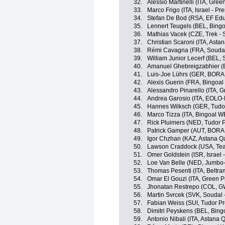
32.
Alessio Martinelli (ITA, Gre
33.
Marco Frigo (ITA, Israel - Pr
34.
Stefan De Bod (RSA, EF Edu
35.
Lennert Teugels (BEL, Bing
36.
Mathias Vacek (CZE, Trek - 
37.
Christian Scaroni (ITA, Ast
38.
Rémi Cavagna (FRA, Soudal 
39.
William Junior Lecerf (BEL, 
40.
Amanuel Ghebreigzabhier (E
41.
Luis-Joe Lührs (GER, BORA 
42.
Alexis Guerin (FRA, Bingoa
43.
Alessandro Pinarello (ITA, 
44.
Andrea Garosio (ITA, EOLO
45.
Hannes Wilksch (GER, Tudor
46.
Marco Tizza (ITA, Bingoal W
47.
Rick Pluimers (NED, Tudor 
48.
Patrick Gamper (AUT, BORA 
49.
Igor Chzhan (KAZ, Astana 
50.
Lawson Craddock (USA, Tea
51.
Omer Goldstein (ISR, Israel 
52.
Loe Van Belle (NED, Jumbo
53.
Thomas Pesenti (ITA, Beltram
54.
Omar El Gouzi (ITA, Green P
55.
Jhonatan Restrepo (COL, 
56.
Martin Svrcek (SVK, Soudal 
57.
Fabian Weiss (SUI, Tudor P
58.
Dimitri Peyskens (BEL, Bing
59.
Antonio Nibali (ITA, Astana