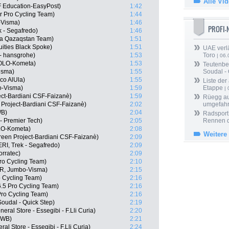
Alle Vi
 Education-EasyPost)
1:42
 Pro Cycling Team)
1:44
-Visma)
1:46
PROFI
k - Segafredo)
1:46
ana Qazaqstan Team)
1:51
ities Black Spoke)
1:51
UAE verlä
- hansgrohe)
1:53
Toro
| 06.
EOLO-Kometa)
1:53
Teutenber
isma)
1:55
Soudal -
co AlUla)
1:55
Liste der
o-Visma)
1:59
Etappe
| 
ject-Bardiani CSF-Faizanè)
1:59
Rüegg au
 Project-Bardiani CSF-Faizanè)
2:02
umgefah
WB)
2:04
Radsport 
- Premier Tech)
2:05
Rennen 
LO-Kometa)
2:08
Weitere
Green Project-Bardiani CSF-Faizanè)
2:09
RI, Trek - Segafredo)
2:09
orratec)
2:09
Pro Cycling Team)
2:10
OR, Jumbo-Visma)
2:15
o Cycling Team)
2:16
6.5 Pro Cycling Team)
2:16
Pro Cycling Team)
2:16
Soudal - Quick Step)
2:19
ral Store - Essegibi - F.Lli Curia)
2:20
l WB)
2:21
l Store - Essegibi - F.Lli Curia)
2:24