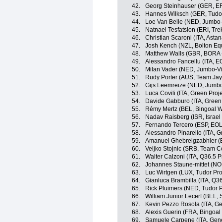
42.
Georg Steinhauser (GER, EF
43.
Hannes Wilksch (GER, Tudor
44.
Loe Van Belle (NED, Jumbo
45.
Natnael Tesfatsion (ERI, Tre
46.
Christian Scaroni (ITA, Ast
47.
Josh Kench (NZL, Bolton Equ
48.
Matthew Walls (GBR, BORA 
49.
Alessandro Fancellu (ITA, 
50.
Milan Vader (NED, Jumbo-V
51.
Rudy Porter (AUS, Team Jay
52.
Gijs Leemreize (NED, Jumb
53.
Luca Covili (ITA, Green Pro
54.
Davide Gabburo (ITA, Green
55.
Rémy Mertz (BEL, Bingoal 
56.
Nadav Raisberg (ISR, Israel 
57.
Fernando Tercero (ESP, EO
58.
Alessandro Pinarello (ITA, 
59.
Amanuel Ghebreigzabhier (E
60.
Veljko Stojnic (SRB, Team C
61.
Walter Calzoni (ITA, Q36.5 
62.
Johannes Staune-mittet (N
63.
Luc Wirtgen (LUX, Tudor Pr
64.
Gianluca Brambilla (ITA, Q3
65.
Rick Pluimers (NED, Tudor 
66.
William Junior Lecerf (BEL, 
67.
Kevin Pezzo Rosola (ITA, Gene
68.
Alexis Guerin (FRA, Bingoa
69.
Samuele Carpene (ITA, Genera