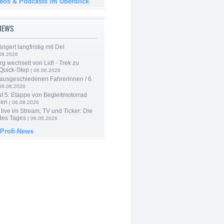
deos & Podcasts im Überblick
-NEWS
ngert langfristig mit Del
08.2026
g wechselt von Lidl - Trek zu
 Quick-Step
| 06.08.2026
 ausgeschiedenen Fahrerinnen / 6.
06.08.2026
f 5. Etappe von Begleitmotorrad
ren
| 06.08.2026
live im Stream, TV und Ticker: Die
des Tages
| 06.08.2026
 Profi-News