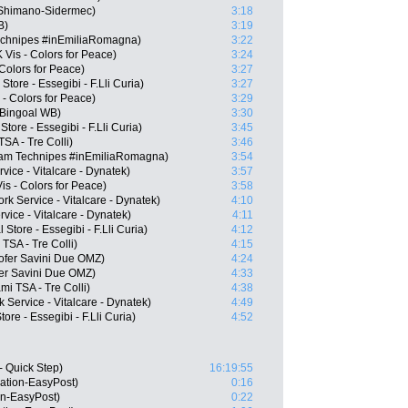
W Shimano-Sidermec)
3:18
B)
3:19
Technipes #inEmiliaRomagna)
3:22
 Vis - Colors for Peace)
3:24
 Colors for Peace)
3:27
Store - Essegibi - F.Lli Curia)
3:27
- Colors for Peace)
3:29
 Bingoal WB)
3:30
Store - Essegibi - F.Lli Curia)
3:45
TSA - Tre Colli)
3:46
eam Technipes #inEmiliaRomagna)
3:54
ice - Vitalcare - Dynatek)
3:57
is - Colors for Peace)
3:58
k Service - Vitalcare - Dynatek)
4:10
vice - Vitalcare - Dynatek)
4:11
Store - Essegibi - F.Lli Curia)
4:12
TSA - Tre Colli)
4:15
Sofer Savini Due OMZ)
4:24
fer Savini Due OMZ)
4:33
ami TSA - Tre Colli)
4:38
k Service - Vitalcare - Dynatek)
4:49
ore - Essegibi - F.Lli Curia)
4:52
- Quick Step)
16:19:55
tion-EasyPost)
0:16
on-EasyPost)
0:22