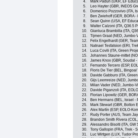
4.
Mark Padun (UKR, EF Educa
5.
Leo Hayter (GBR, INEOS Gr
6.
Domenico Pozzovivo (ITA, Is
7.
Ben Zwiehoff (GER, BORA -
8.
Sean Quinn (USA, EF Educa
9.
Walter Calzoni (ITA, Q36.5 
10.
Gianluca Brambilla (ITA, Q3
11.
Tijmen Graat (NED, Jumbo-
12.
Felix Engelhardt (GER, Team
13.
Natnael Tesfatsion (ERI, Tre
14.
Luca Covili (ITA, Green Pro
15.
Johannes Staune-mittet (N
16.
James Knox (GBR, Soudal - 
17.
Fernando Tercero (ESP, EO
18.
Floris De Tier (BEL, Bingoal
19.
Davide Gabburo (ITA, Green
20.
Gijs Leemreize (NED, Jumb
21.
Milan Vader (NED, Jumbo-V
22.
Davide Piganzoli (ITA, EOL
23.
Florian Lipowitz (GER, BOR
24.
Ben Hermans (BEL, Israel - 
25.
Mark Stewart (GBR, Bolton E
26.
Alex Martín (ESP, EOLO-Ko
27.
Rudy Porter (AUS, Team Jay
28.
Brandon Smith Rivera (COL
29.
Alessandro Bisolti (ITA, G
30.
Tony Gallopin (FRA, Trek - 
31.
Luc Wirtgen (LUX, Tudor Pr