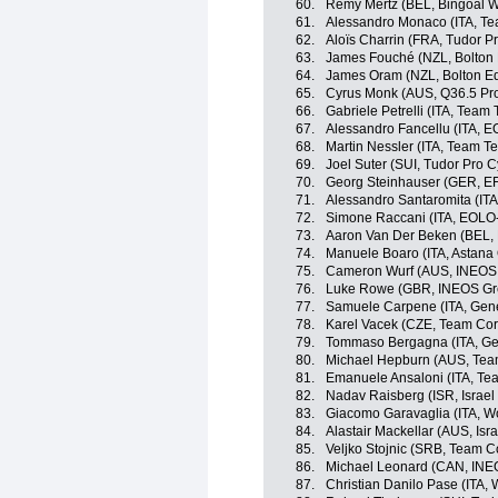
60.
Rémy Mertz (BEL, Bingoal 
61.
Alessandro Monaco (ITA, T
62.
Aloïs Charrin (FRA, Tudor P
63.
James Fouché (NZL, Bolton 
64.
James Oram (NZL, Bolton Eq
65.
Cyrus Monk (AUS, Q36.5 Pr
66.
Gabriele Petrelli (ITA, Tea
67.
Alessandro Fancellu (ITA, 
68.
Martin Nessler (ITA, Team 
69.
Joel Suter (SUI, Tudor Pro 
70.
Georg Steinhauser (GER, EF
71.
Alessandro Santaromita (ITA
72.
Simone Raccani (ITA, EOLO
73.
Aaron Van Der Beken (BEL,
74.
Manuele Boaro (ITA, Astana
75.
Cameron Wurf (AUS, INEOS 
76.
Luke Rowe (GBR, INEOS Gr
77.
Samuele Carpene (ITA, Genera
78.
Karel Vacek (CZE, Team Cor
79.
Tommaso Bergagna (ITA, Gener
80.
Michael Hepburn (AUS, Tea
81.
Emanuele Ansaloni (ITA, T
82.
Nadav Raisberg (ISR, Israel 
83.
Giacomo Garavaglia (ITA, Wor
84.
Alastair Mackellar (AUS, Isra
85.
Veljko Stojnic (SRB, Team C
86.
Michael Leonard (CAN, INE
87.
Christian Danilo Pase (ITA, 