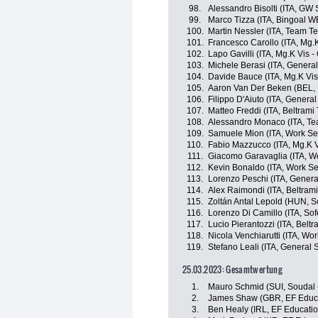
98.
Alessandro Bisolti (ITA, G
99.
Marco Tizza (ITA, Bingoal W
100.
Martin Nessler (ITA, Team 
101.
Francesco Carollo (ITA, Mg.K
102.
Lapo Gavilli (ITA, Mg.K Vis -
103.
Michele Berasi (ITA, General 
104.
Davide Bauce (ITA, Mg.K Vis 
105.
Aaron Van Der Beken (BEL,
106.
Filippo D'Aiuto (ITA, General 
107.
Matteo Freddi (ITA, Beltrami 
108.
Alessandro Monaco (ITA, T
109.
Samuele Mion (ITA, Work Serv
110.
Fabio Mazzucco (ITA, Mg.K V
111.
Giacomo Garavaglia (ITA, Wor
112.
Kevin Bonaldo (ITA, Work Ser
113.
Lorenzo Peschi (ITA, General 
114.
Alex Raimondi (ITA, Beltrami 
115.
Zoltán Antal Lepold (HUN, 
116.
Lorenzo Di Camillo (ITA, So
117.
Lucio Pierantozzi (ITA, Beltr
118.
Nicola Venchiarutti (ITA, Wor
119.
Stefano Leali (ITA, General St
25.03.2023: Gesamtwertung
1.
Mauro Schmid (SUI, Soudal 
2.
James Shaw (GBR, EF Educa
3.
Ben Healy (IRL, EF Educati