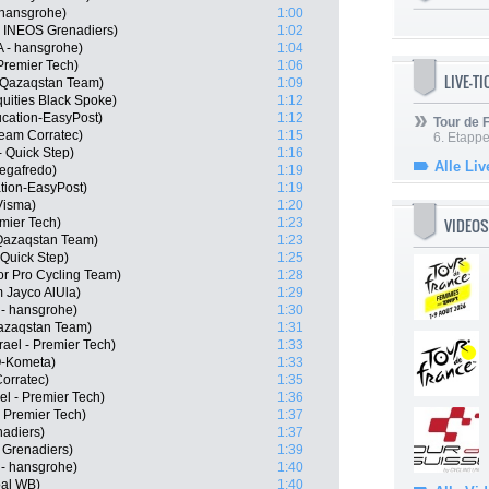
 hansgrohe)
1:00
, INEOS Grenadiers)
1:02
A - hansgrohe)
1:04
Premier Tech)
1:06
LIVE-T
 Qazaqstan Team)
1:09
uities Black Spoke)
1:12
cation-EasyPost)
1:12
Tour de
eam Corratec)
1:15
6. Etapp
- Quick Step)
1:16
Alle Liv
Segafredo)
1:19
tion-EasyPost)
1:19
Visma)
1:20
VIDEOS
emier Tech)
1:23
 Qazaqstan Team)
1:23
Quick Step)
1:25
r Pro Cycling Team)
1:28
 Jayco AlUla)
1:29
- hansgrohe)
1:30
Qazaqstan Team)
1:31
rael - Premier Tech)
1:33
O-Kometa)
1:33
orratec)
1:35
el - Premier Tech)
1:36
- Premier Tech)
1:37
nadiers)
1:37
Grenadiers)
1:39
- hansgrohe)
1:40
oal WB)
1:40