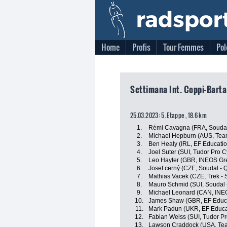
Home
Profis
Tour Femmes
Pol
Settimana Int. Coppi-Bartal
25.03.2023: 5. Etappe , 18.6 km
1.
Rémi Cavagna (FRA, Soudal 
2.
Michael Hepburn (AUS, Tea
3.
Ben Healy (IRL, EF Educati
4.
Joel Suter (SUI, Tudor Pro 
5.
Leo Hayter (GBR, INEOS Gr
6.
Josef cerný (CZE, Soudal - 
7.
Mathias Vacek (CZE, Trek - 
8.
Mauro Schmid (SUI, Soudal 
9.
Michael Leonard (CAN, INE
10.
James Shaw (GBR, EF Educa
11.
Mark Padun (UKR, EF Educa
12.
Fabian Weiss (SUI, Tudor P
13.
Lawson Craddock (USA, Tea