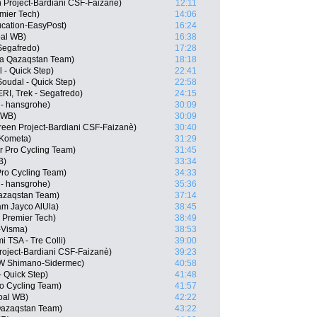
en Project-Bardiani CSF-Faizanè)
12:11
emier Tech)
14:06
cation-EasyPost)
16:24
oal WB)
16:38
Segafredo)
17:28
ana Qazaqstan Team)
18:18
- Quick Step)
22:41
Soudal - Quick Step)
22:58
RI, Trek - Segafredo)
24:15
- hansgrohe)
30:09
l WB)
30:09
Green Project-Bardiani CSF-Faizanè)
30:40
-Kometa)
31:29
 Pro Cycling Team)
31:45
B)
33:34
Pro Cycling Team)
34:33
- hansgrohe)
35:36
Qazaqstan Team)
37:14
m Jayco AlUla)
38:45
- Premier Tech)
38:49
-Visma)
38:53
i TSA - Tre Colli)
39:00
roject-Bardiani CSF-Faizanè)
39:23
GW Shimano-Sidermec)
40:58
- Quick Step)
41:48
ro Cycling Team)
41:57
oal WB)
42:22
 Qazaqstan Team)
43:22