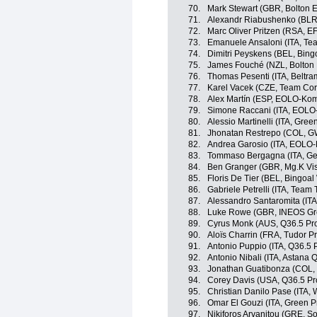
70.
Mark Stewart (GBR, Bolton E
71.
Alexandr Riabushenko (BLR
72.
Marc Oliver Pritzen (RSA, E
73.
Emanuele Ansaloni (ITA, T
74.
Dimitri Peyskens (BEL, Bing
75.
James Fouché (NZL, Bolton 
76.
Thomas Pesenti (ITA, Beltram
77.
Karel Vacek (CZE, Team Cor
78.
Alex Martín (ESP, EOLO-Ko
79.
Simone Raccani (ITA, EOLO
80.
Alessio Martinelli (ITA, Gre
81.
Jhonatan Restrepo (COL, 
82.
Andrea Garosio (ITA, EOLO
83.
Tommaso Bergagna (ITA, Gener
84.
Ben Granger (GBR, Mg.K Vis 
85.
Floris De Tier (BEL, Bingoal
86.
Gabriele Petrelli (ITA, Tea
87.
Alessandro Santaromita (ITA
88.
Luke Rowe (GBR, INEOS Gr
89.
Cyrus Monk (AUS, Q36.5 Pr
90.
Aloïs Charrin (FRA, Tudor P
91.
Antonio Puppio (ITA, Q36.5 
92.
Antonio Nibali (ITA, Astana
93.
Jonathan Guatibonza (COL
94.
Corey Davis (USA, Q36.5 Pr
95.
Christian Danilo Pase (ITA, 
96.
Omar El Gouzi (ITA, Green P
97.
Nikiforos Arvanitou (GRE, S