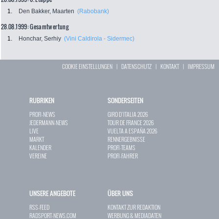
1.
Den Bakker, Maarten
(Rabobank)
28.08.1999: Gesamtwertung
1.
Honchar, Serhiy
(Vini Caldirola - Sidermec)
COOKIE EINSTELLUNGEN
|
DATENSCHUTZ
|
KONTAKT
|
IMPRESSUM
RUBRIKEN
SONDERSEITEN
PROFI-NEWS
GIRO D`ITALIA 2026
JEDERMANN-NEWS
TOUR DE FRANCE 2026
LIVE
VUELTA A ESPAÑA 2026
MARKT
RENNERGEBNISSE
KALENDER
PROFI-TEAMS
VEREINE
PROFI-FAHRER
UNSERE ANGEBOTE
ÜBER UNS
RSS-FEED
KONTAKT ZUR REDAKTION
RADSPORT-NEWS.COM
WERBUNG & MEDIADATEN