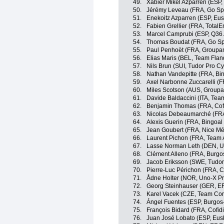
49.
Xabier Mikel Azparren (ESP, 
50.
Jérémy Leveau (FRA, Go Spor
51.
Enekoitz Azparren (ESP, Eusk
52.
Fabien Grellier (FRA, TotalE
53.
Marcel Camprubi (ESP, Q36.
54.
Thomas Boudat (FRA, Go Spor
55.
Paul Penhoët (FRA, Groupa
56.
Elias Maris (BEL, Team Fland
57.
Nils Brun (SUI, Tudor Pro C
58.
Nathan Vandepitte (FRA, Bi
59.
Axel Narbonne Zuccarelli (F
60.
Miles Scotson (AUS, Groupa
61.
Davide Baldaccini (ITA, Tea
62.
Benjamin Thomas (FRA, Cofi
63.
Nicolas Debeaumarché (FRA,
64.
Alexis Guerin (FRA, Bingoa
65.
Jean Goubert (FRA, Nice Mét
66.
Laurent Pichon (FRA, Team 
67.
Lasse Norman Leth (DEN, U
68.
Clément Alleno (FRA, Burgo
69.
Jacob Eriksson (SWE, Tudor
70.
Pierre-Luc Périchon (FRA, Co
71.
Ådne Holter (NOR, Uno-X Pr
72.
Georg Steinhauser (GER, EF
73.
Karel Vacek (CZE, Team Cor
74.
Ángel Fuentes (ESP, Burgos
75.
François Bidard (FRA, Cofidi
76.
Juan José Lobato (ESP, Eusk