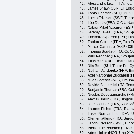
42.
Alessandro Iacchi (ITA, Tea
43.
James Shaw (GBR, EF Educa
44.
Fabio Christen (SUI, Q36.5 
45.
Lucas Eriksson (SWE, Tudor
46.
Léo Danès (FRA, CIC U Nant
47.
Xabier Mikel Azparren (ESP, 
48.
Jérémy Leveau (FRA, Go Spor
49.
Enekoitz Azparren (ESP, Eusk
50.
Fabien Grellier (FRA, TotalE
51.
Marcel Camprubi (ESP, Q36.
52.
Thomas Boudat (FRA, Go Spor
53.
Paul Penhoët (FRA, Groupa
54.
Elias Maris (BEL, Team Fland
55.
Nils Brun (SUI, Tudor Pro C
56.
Nathan Vandepitte (FRA, Bi
57.
Axel Narbonne Zuccarelli (F
58.
Miles Scotson (AUS, Groupa
59.
Davide Baldaccini (ITA, Tea
60.
Benjamin Thomas (FRA, Cofi
61.
Nicolas Debeaumarché (FRA,
62.
Alexis Guerin (FRA, Bingoa
63.
Jean Goubert (FRA, Nice Mét
64.
Laurent Pichon (FRA, Team 
65.
Lasse Norman Leth (DEN, U
66.
Clément Alleno (FRA, Burgo
67.
Jacob Eriksson (SWE, Tudor
68.
Pierre-Luc Périchon (FRA, Co
69.
Ådne Holter (NOR, Uno-X Pr