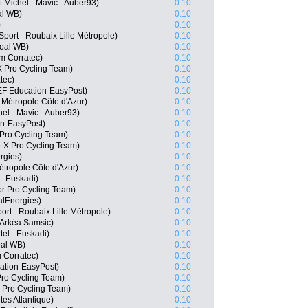
 Michel - Mavic - Auber93)
0:10
al WB)
0:10
)
0:10
Sport - Roubaix Lille Métropole)
0:10
goal WB)
0:10
am Corratec)
0:10
 Pro Cycling Team)
0:10
tec)
0:10
EF Education-EasyPost)
0:10
 Métropole Côte d'Azur)
0:10
el - Mavic - Auber93)
0:10
on-EasyPost)
0:10
Pro Cycling Team)
0:10
-X Pro Cycling Team)
0:10
rgies)
0:10
tropole Côte d'Azur)
0:10
 - Euskadi)
0:10
r Pro Cycling Team)
0:10
alEnergies)
0:10
ort - Roubaix Lille Métropole)
0:10
 Arkéa Samsic)
0:10
el - Euskadi)
0:10
oal WB)
0:10
m Corratec)
0:10
tion-EasyPost)
0:10
Pro Cycling Team)
0:10
 Pro Cycling Team)
0:10
es Atlantique)
0:10