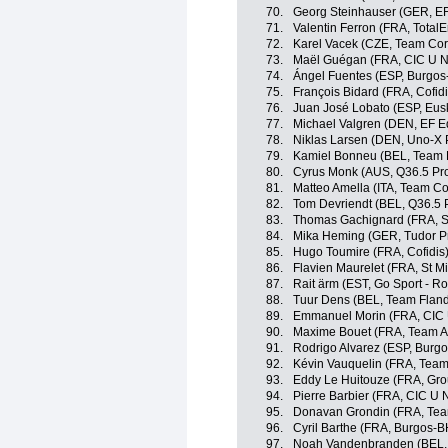
70.
Georg Steinhauser (GER, EF
71.
Valentin Ferron (FRA, TotalE
72.
Karel Vacek (CZE, Team Cor
73.
Maël Guégan (FRA, CIC U Na
74.
Ángel Fuentes (ESP, Burgos
75.
François Bidard (FRA, Cofidi
76.
Juan José Lobato (ESP, Eusk
77.
Michael Valgren (DEN, EF E
78.
Niklas Larsen (DEN, Uno-X 
79.
Kamiel Bonneu (BEL, Team F
80.
Cyrus Monk (AUS, Q36.5 Pr
81.
Matteo Amella (ITA, Team Co
82.
Tom Devriendt (BEL, Q36.5 
83.
Thomas Gachignard (FRA, St
84.
Mika Heming (GER, Tudor P
85.
Hugo Toumire (FRA, Cofidis
86.
Flavien Maurelet (FRA, St Mi
87.
Rait ärm (EST, Go Sport - Ro
88.
Tuur Dens (BEL, Team Flande
89.
Emmanuel Morin (FRA, CIC U
90.
Maxime Bouet (FRA, Team A
91.
Rodrigo Alvarez (ESP, Burg
92.
Kévin Vauquelin (FRA, Team
93.
Eddy Le Huitouze (FRA, Gr
94.
Pierre Barbier (FRA, CIC U N
95.
Donavan Grondin (FRA, Tea
96.
Cyril Barthe (FRA, Burgos-B
97.
Noah Vandenbranden (BEL, 