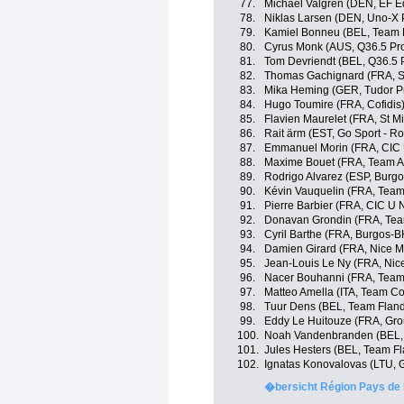
77.
Michael Valgren (DEN, EF E
78.
Niklas Larsen (DEN, Uno-X 
79.
Kamiel Bonneu (BEL, Team F
80.
Cyrus Monk (AUS, Q36.5 Pr
81.
Tom Devriendt (BEL, Q36.5 
82.
Thomas Gachignard (FRA, St
83.
Mika Heming (GER, Tudor P
84.
Hugo Toumire (FRA, Cofidis
85.
Flavien Maurelet (FRA, St Mi
86.
Rait ärm (EST, Go Sport - Ro
87.
Emmanuel Morin (FRA, CIC U
88.
Maxime Bouet (FRA, Team A
89.
Rodrigo Alvarez (ESP, Burg
90.
Kévin Vauquelin (FRA, Team
91.
Pierre Barbier (FRA, CIC U N
92.
Donavan Grondin (FRA, Tea
93.
Cyril Barthe (FRA, Burgos-B
94.
Damien Girard (FRA, Nice M
95.
Jean-Louis Le Ny (FRA, Nice
96.
Nacer Bouhanni (FRA, Team
97.
Matteo Amella (ITA, Team Co
98.
Tuur Dens (BEL, Team Flande
99.
Eddy Le Huitouze (FRA, Gr
100.
Noah Vandenbranden (BEL, 
101.
Jules Hesters (BEL, Team Fl
102.
Ignatas Konovalovas (LTU, 
�bersicht Région Pays de l