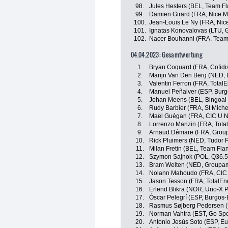
98.
Jules Hesters (BEL, Team Fl
99.
Damien Girard (FRA, Nice M
100.
Jean-Louis Le Ny (FRA, Nice
101.
Ignatas Konovalovas (LTU, 
102.
Nacer Bouhanni (FRA, Team
04.04.2023: Gesamtwertung
1.
Bryan Coquard (FRA, Cofidi
2.
Marijn Van Den Berg (NED, 
3.
Valentin Ferron (FRA, TotalE
4.
Manuel Peñalver (ESP, Bur
5.
Johan Meens (BEL, Bingoal
6.
Rudy Barbier (FRA, St Miche
7.
Maël Guégan (FRA, CIC U Na
8.
Lorrenzo Manzin (FRA, Tota
9.
Arnaud Démare (FRA, Grou
10.
Rick Pluimers (NED, Tudor 
11.
Milan Fretin (BEL, Team Flan
12.
Szymon Sajnok (POL, Q36.5
13.
Bram Welten (NED, Groupam
14.
Nolann Mahoudo (FRA, CIC U
15.
Jason Tesson (FRA, TotalEn
16.
Erlend Blikra (NOR, Uno-X 
17.
Óscar Pelegrí (ESP, Burgos
18.
Rasmus Søjberg Pedersen (
19.
Norman Vahtra (EST, Go Spor
20.
Antonio Jesús Soto (ESP, Eus