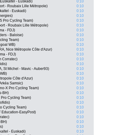
Euskaltel - Euskadi)
0:10
t - Roubaix Lille Métropole)
0:10
altel - Euskadi)
0:10
nergies)
0:10
5 Pro Cycling Team)
0:10
t - Roubaix Lille Métropole)
0:10
ma - FDJ)
0:10
ers - Baloise)
0:10
ycling Team)
0:10
ngoal WB)
0:10
RA, Nice Métropole Côte d'Azur)
0:10
ma - FDJ)
0:10
m Corratec)
0:10
dis)
0:10
 St Michel - Mavic - Auber93)
0:10
l WB)
0:10
ropole Côte d'Azur)
0:10
Arkéa Samsic)
0:10
no-X Pro Cycling Team)
0:10
s-BH)
0:10
 Pro Cycling Team)
0:10
fidis)
0:10
o Cycling Team)
0:10
 Education-EasyPost)
0:10
ratec)
0:10
-BH)
0:10
s)
0:10
altel - Euskadi)
0:10