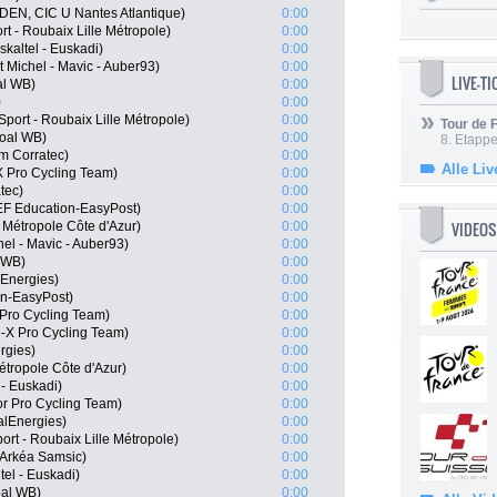
DEN, CIC U Nantes Atlantique)
0:00
t - Roubaix Lille Métropole)
0:00
kaltel - Euskadi)
0:00
 Michel - Mavic - Auber93)
0:00
LIVE-T
al WB)
0:00
)
0:00
Sport - Roubaix Lille Métropole)
0:00
Tour de
goal WB)
0:00
8. Etappe
am Corratec)
0:00
Alle Liv
 Pro Cycling Team)
0:00
tec)
0:00
EF Education-EasyPost)
0:00
VIDEOS
 Métropole Côte d'Azur)
0:00
el - Mavic - Auber93)
0:00
 WB)
0:00
lEnergies)
0:00
on-EasyPost)
0:00
Pro Cycling Team)
0:00
-X Pro Cycling Team)
0:00
rgies)
0:00
tropole Côte d'Azur)
0:00
 - Euskadi)
0:00
r Pro Cycling Team)
0:00
alEnergies)
0:00
ort - Roubaix Lille Métropole)
0:00
 Arkéa Samsic)
0:00
el - Euskadi)
0:00
oal WB)
0:00