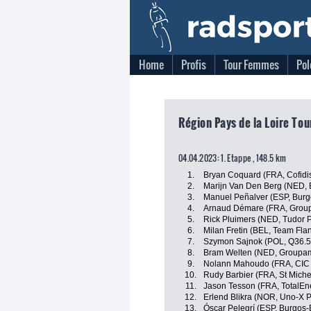
Home
Profis
Tour Femmes
Pol
Région Pays de la Loire Tou
04.04.2023: 1. Etappe , 148.5 km
1.
Bryan Coquard (FRA, Cofidi
2.
Marijn Van Den Berg (NED, 
3.
Manuel Peñalver (ESP, Bur
4.
Arnaud Démare (FRA, Grou
5.
Rick Pluimers (NED, Tudor 
6.
Milan Fretin (BEL, Team Flan
7.
Szymon Sajnok (POL, Q36.5
8.
Bram Welten (NED, Groupam
9.
Nolann Mahoudo (FRA, CIC U
10.
Rudy Barbier (FRA, St Miche
11.
Jason Tesson (FRA, TotalEn
12.
Erlend Blikra (NOR, Uno-X 
13.
Óscar Pelegrí (ESP, Burgos