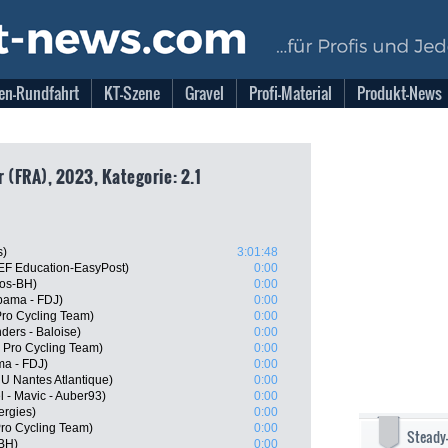
en-Rundfahrt
KT-Szene
Gravel
Profi-Material
Produkt-News
r (FRA), 2023, Kategorie: 2.1
s)
3:01:48
EF Education-EasyPost)
0:00
gos-BH)
0:00
pama - FDJ)
0:00
Pro Cycling Team)
0:00
ders - Baloise)
0:00
 Pro Cycling Team)
0:00
a - FDJ)
0:00
 Nantes Atlantique)
0:00
l - Mavic - Auber93)
0:00
ergies)
0:00
Pro Cycling Team)
0:00
Steady
-BH)
0:00