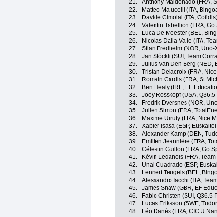
21.
Anthony Maldonado (FRA, St
22.
Matteo Malucelli (ITA, Bingo
23.
Davide Cimolai (ITA, Cofidis
24.
Valentin Tabellion (FRA, Go 
25.
Luca De Meester (BEL, Bin
26.
Nicolas Dalla Valle (ITA, Te
27.
Stian Fredheim (NOR, Uno-X
28.
Jan Stöckli (SUI, Team Corra
29.
Julius Van Den Berg (NED, 
30.
Tristan Delacroix (FRA, Nice
31.
Romain Cardis (FRA, St Mich
32.
Ben Healy (IRL, EF Educati
33.
Joey Rosskopf (USA, Q36.5 
34.
Fredrik Dversnes (NOR, Uno
35.
Julien Simon (FRA, TotalEne
36.
Maxime Urruty (FRA, Nice Mé
37.
Xabier Isasa (ESP, Euskaltel
38.
Alexander Kamp (DEN, Tudo
39.
Emilien Jeannière (FRA, Tot
40.
Célestin Guillon (FRA, Go Sp
41.
Kévin Ledanois (FRA, Team
42.
Unai Cuadrado (ESP, Euskalt
43.
Lennert Teugels (BEL, Bing
44.
Alessandro Iacchi (ITA, Tea
45.
James Shaw (GBR, EF Educa
46.
Fabio Christen (SUI, Q36.5 
47.
Lucas Eriksson (SWE, Tudor
48.
Léo Danès (FRA, CIC U Nant