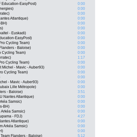
 Education-EasyPost)
0:00
nergies)
0:00
ratec)
0:00
ntes Atlantique)
0:00
-BH)
0:00
s)
0:00
altel - Euskadi)
0:00
ducation-EasyPost)
0:00
Pro Cycling Team)
0:00
landers - Baloise)
0:00
o Cycling Team)
0:00
rratec)
1:17
Pro Cycling Team)
0:00
 Michel - Mavic - Auber93)
0:00
ro Cycling Team)
0:00
)
0:00
chel - Mavic - Auber93)
0:00
ubaix Lille Métropole)
0:00
rs - Baloise)
3:51
 Nantes Atlantique)
0:00
rkéa Samsic)
0:00
os-BH)
0:00
 Arkéa Samsic)
0:00
oupama - FDJ)
4:27
antes Atlantique)
0:00
m Arkéa Samsic)
0:00
H)
0:00
Team Flanders - Baloise)
5:12