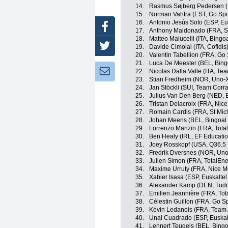
14.
Rasmus Søjberg Pedersen (
15.
Norman Vahtra (EST, Go Spor
16.
Antonio Jesús Soto (ESP, Eus
Facebook
17.
Anthony Maldonado (FRA, St
18.
Matteo Malucelli (ITA, Bingo
Twitter
19.
Davide Cimolai (ITA, Cofidis
20.
Valentin Tabellion (FRA, Go 
21.
Luca De Meester (BEL, Bin
Newsletter:
22.
Nicolas Dalla Valle (ITA, Te
23.
Stian Fredheim (NOR, Uno-X
24.
Jan Stöckli (SUI, Team Corra
25.
Julius Van Den Berg (NED, 
26.
Tristan Delacroix (FRA, Nice
27.
Romain Cardis (FRA, St Mich
28.
Johan Meens (BEL, Bingoal
29.
Lorrenzo Manzin (FRA, Tota
30.
Ben Healy (IRL, EF Educati
31.
Joey Rosskopf (USA, Q36.5 
32.
Fredrik Dversnes (NOR, Uno
33.
Julien Simon (FRA, TotalEne
34.
Maxime Urruty (FRA, Nice Mé
35.
Xabier Isasa (ESP, Euskaltel
36.
Alexander Kamp (DEN, Tudo
37.
Emilien Jeannière (FRA, Tot
38.
Célestin Guillon (FRA, Go Sp
39.
Kévin Ledanois (FRA, Team
40.
Unai Cuadrado (ESP, Euskalt
41.
Lennert Teugels (BEL, Bing