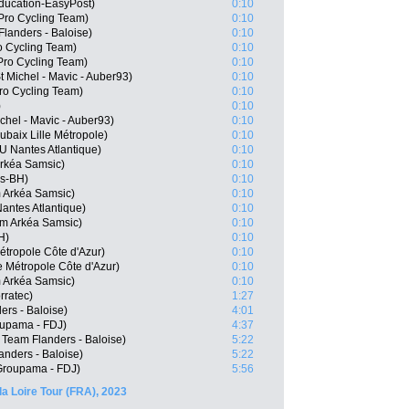
ducation-EasyPost)
0:10
Pro Cycling Team)
0:10
landers - Baloise)
0:10
o Cycling Team)
0:10
Pro Cycling Team)
0:10
 Michel - Mavic - Auber93)
0:10
ro Cycling Team)
0:10
)
0:10
chel - Mavic - Auber93)
0:10
ubaix Lille Métropole)
0:10
 Nantes Atlantique)
0:10
rkéa Samsic)
0:10
os-BH)
0:10
 Arkéa Samsic)
0:10
antes Atlantique)
0:10
m Arkéa Samsic)
0:10
H)
0:10
étropole Côte d'Azur)
0:10
 Métropole Côte d'Azur)
0:10
 Arkéa Samsic)
0:10
rratec)
1:27
rs - Baloise)
4:01
oupama - FDJ)
4:37
Team Flanders - Baloise)
5:22
anders - Baloise)
5:22
Groupama - FDJ)
5:56
a Loire Tour (FRA), 2023