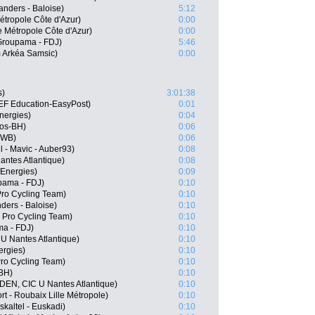
anders - Baloise)
5:12
étropole Côte d'Azur)
0:00
 Métropole Côte d'Azur)
0:00
Groupama - FDJ)
5:46
 Arkéa Samsic)
0:00
s)
3:01:38
EF Education-EasyPost)
0:01
nergies)
0:04
gos-BH)
0:06
 WB)
0:06
l - Mavic - Auber93)
0:08
ntes Atlantique)
0:08
lEnergies)
0:09
pama - FDJ)
0:10
Pro Cycling Team)
0:10
ders - Baloise)
0:10
 Pro Cycling Team)
0:10
a - FDJ)
0:10
 Nantes Atlantique)
0:10
ergies)
0:10
Pro Cycling Team)
0:10
-BH)
0:10
DEN, CIC U Nantes Atlantique)
0:10
t - Roubaix Lille Métropole)
0:10
kaltel - Euskadi)
0:10