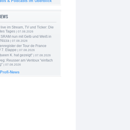
deos & Podcasts im Überblick
-NEWS
live im Stream, TV und Ticker: Die
des Tages
| 07.08.2026
 SRAM nun mit Gelb und Weiß in
 Nizza
| 07.08.2026
enregister der Tour de France
 7. Etappe
| 07.08.2026
Queen K. hat gezeigt“
| 07.08.2026
 weg: Reusser am Ventoux “einfach
g“
| 07.08.2026
 Profi-News