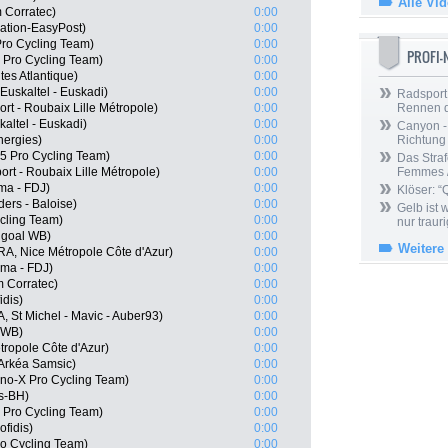
Alle Vi
m Corratec)
0:00
tion-EasyPost)
0:00
Pro Cycling Team)
0:00
PROFI
 Pro Cycling Team)
0:00
es Atlantique)
0:00
Euskaltel - Euskadi)
0:00
Radsport 
t - Roubaix Lille Métropole)
0:00
Rennen 
altel - Euskadi)
0:00
Canyon -
nergies)
0:00
Richtung
5 Pro Cycling Team)
0:00
Das Straf
t - Roubaix Lille Métropole)
0:00
Femmes /
ma - FDJ)
0:00
Klöser: “
ers - Baloise)
0:00
Gelb ist
ycling Team)
0:00
nur trauri
ngoal WB)
0:00
Weitere
RA, Nice Métropole Côte d'Azur)
0:00
ma - FDJ)
0:00
m Corratec)
0:00
dis)
0:00
 St Michel - Mavic - Auber93)
0:00
l WB)
0:00
ropole Côte d'Azur)
0:00
Arkéa Samsic)
0:00
no-X Pro Cycling Team)
0:00
s-BH)
0:00
 Pro Cycling Team)
0:00
fidis)
0:00
o Cycling Team)
0:00