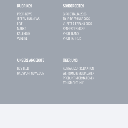
RUBRIKEN
SONDERSEITEN
PROFI-NEWS
GIRO D`ITALIA 2026
JEDERMANN-NEWS
TOUR DE FRANCE 2026
LIVE
VUELTA A ESPAÑA 2026
MARKT
RENNERGEBNISSE
KALENDER
PROFI-TEAMS
VEREINE
PROFI-FAHRER
UNSERE ANGEBOTE
ÜBER UNS
RSS-FEED
KONTAKT ZUR REDAKTION
RADSPORT-NEWS.COM
WERBUNG & MEDIADATEN
PRODUKTINFORMATIONEN
ETHIKRICHTLINIE