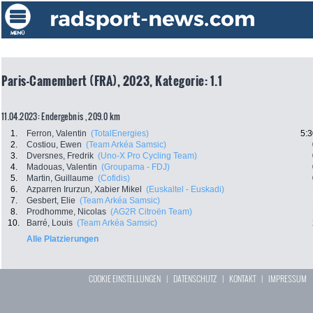
Paris-Camembert (FRA), 2023, Kategorie: 1.1
11.04.2023: Endergebnis , 209.0 km
1.
Ferron, Valentin
(TotalEnergies)
5:3
2.
Costiou, Ewen
(Team Arkéa Samsic)
3.
Dversnes, Fredrik
(Uno-X Pro Cycling Team)
4.
Madouas, Valentin
(Groupama - FDJ)
5.
Martin, Guillaume
(Cofidis)
6.
Azparren Irurzun, Xabier Mikel
(Euskaltel - Euskadi)
7.
Gesbert, Elie
(Team Arkéa Samsic)
8.
Prodhomme, Nicolas
(AG2R Citroën Team)
10.
Barré, Louis
(Team Arkéa Samsic)
Alle Platzierungen
COOKIE EINSTELLUNGEN
|
DATENSCHUTZ
|
KONTAKT
|
IMPRESSUM