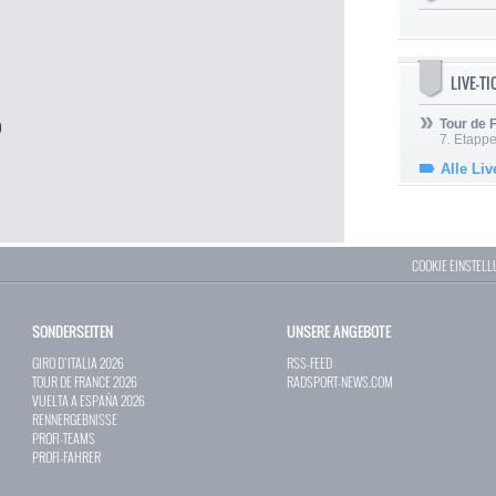
LIVE-T
Tour de
)
7. Etappe
Alle Liv
COOKIE EINSTEL
SONDERSEITEN
UNSERE ANGEBOTE
GIRO D`ITALIA 2026
RSS-FEED
TOUR DE FRANCE 2026
RADSPORT-NEWS.COM
VUELTA A ESPAÑA 2026
RENNERGEBNISSE
PROFI-TEAMS
PROFI-FAHRER