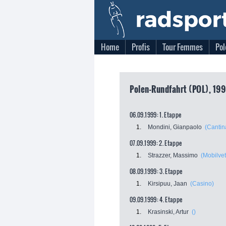
Home
Profis
Tour Femmes
Pol
Polen-Rundfahrt (POL), 199
06.09.1999: 1. Etappe
1.
Mondini, Gianpaolo
(Cantin
07.09.1999: 2. Etappe
1.
Strazzer, Massimo
(Mobilve
08.09.1999: 3. Etappe
1.
Kirsipuu, Jaan
(Casino)
09.09.1999: 4. Etappe
1.
Krasinski, Artur
()