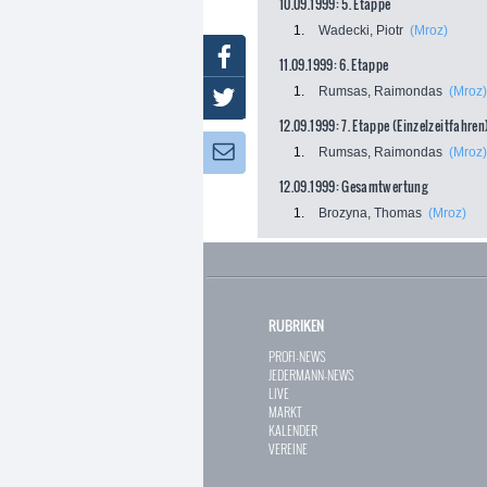
10.09.1999: 5. Etappe
1.
Wadecki, Piotr
(Mroz)
Facebook
11.09.1999: 6. Etappe
1.
Rumsas, Raimondas
(Mroz)
Twitter
12.09.1999: 7. Etappe (Einzelzeitfahren
Newsletter:
1.
Rumsas, Raimondas
(Mroz)
12.09.1999: Gesamtwertung
1.
Brozyna, Thomas
(Mroz)
RUBRIKEN
PROFI-NEWS
JEDERMANN-NEWS
LIVE
MARKT
KALENDER
VEREINE