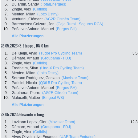
5.
Dujardin, Sandy
(TotalEnergies)
6.
Zingle, Alex
(Cofidis)
7.
Menten, Milan
(Lotto Dstny)
8.
Venturini, Clément
(AG2R Citroën Team)
9.
Barrenetxea Golzarri, Jon
(Caja Rural - Seguros RGA)
10.
Peñalver Aniorte, Manuel
(Burgos-BH)
Alle Platzierungen
28.05.2023: 3. Etappe , 167.0 km
1.
De Kleijn, Arvid
(Tudor Pro Cycling Team)
3:5
2.
Démare, Arnaud
(Groupama - FDJ)
3.
Zingle, Alex
(Cofidis)
4.
Fredheim, Stian
(Uno-X Pro Cycling Team)
5.
Menten, Milan
(Lotto Dstny)
6.
Serrano Rodriguez, Gonzalo
(Movistar Team)
7.
Parisini, Nicolo
(Q36.5 Pro Cycling Team)
8.
Peñalver Aniorte, Manuel
(Burgos-BH)
9.
Gautherat, Pierre
(AG2R Citroën Team)
10.
Malucelli, Matteo
(Bingoal WB)
Alle Platzierungen
28.05.2023: Gesamtwertung
1.
Lazkano Lopez, Oier
(Movistar Team)
12:3
2.
Démare, Arnaud
(Groupama - FDJ)
3.
Zingle, Alex
(Cofidis)
4.
Alves Oliveira, Ivo Emanuel
(UAE Team Emirates)