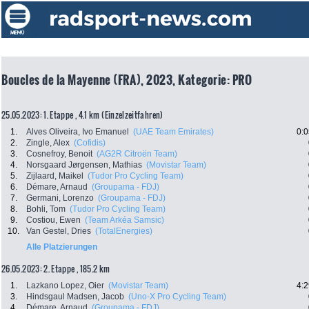
Boucles de la Mayenne (FRA), 2023, Kategorie: PRO
25.05.2023: 1. Etappe , 4.1 km (Einzelzeitfahren)
1.
Alves Oliveira, Ivo Emanuel
(UAE Team Emirates)
0:0
2.
Zingle, Alex
(Cofidis)
3.
Cosnefroy, Benoit
(AG2R Citroën Team)
4.
Norsgaard Jørgensen, Mathias
(Movistar Team)
5.
Zijlaard, Maikel
(Tudor Pro Cycling Team)
6.
Démare, Arnaud
(Groupama - FDJ)
7.
Germani, Lorenzo
(Groupama - FDJ)
8.
Bohli, Tom
(Tudor Pro Cycling Team)
9.
Costiou, Ewen
(Team Arkéa Samsic)
10.
Van Gestel, Dries
(TotalEnergies)
Alle Platzierungen
26.05.2023: 2. Etappe , 185.2 km
1.
Lazkano Lopez, Oier
(Movistar Team)
4:2
3.
Hindsgaul Madsen, Jacob
(Uno-X Pro Cycling Team)
4.
Démare, Arnaud
(Groupama - FDJ)