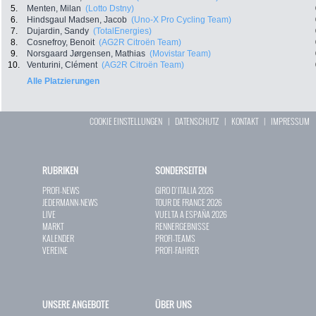
5.
Menten, Milan
(Lotto Dstny)
6.
Hindsgaul Madsen, Jacob
(Uno-X Pro Cycling Team)
7.
Dujardin, Sandy
(TotalEnergies)
8.
Cosnefroy, Benoit
(AG2R Citroën Team)
9.
Norsgaard Jørgensen, Mathias
(Movistar Team)
10.
Venturini, Clément
(AG2R Citroën Team)
Alle Platzierungen
COOKIE EINSTELLUNGEN
|
DATENSCHUTZ
|
KONTAKT
|
IMPRESSUM
RUBRIKEN
SONDERSEITEN
PROFI-NEWS
GIRO D`ITALIA 2026
JEDERMANN-NEWS
TOUR DE FRANCE 2026
LIVE
VUELTA A ESPAÑA 2026
MARKT
RENNERGEBNISSE
KALENDER
PROFI-TEAMS
VEREINE
PROFI-FAHRER
UNSERE ANGEBOTE
ÜBER UNS