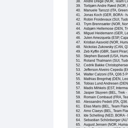
38.
André Drege (NOR, Team Co
39.
Torbjørn Andre Røed (NOR,
40.
Manuele Tarozzi (ITA, Green
41.
Jonas Koch (GER, BORA - h
42.
Robin Froidevaux (SUI, Tud
43.
Trym Brennsæter (NOR, No
44.
Asbjørn Hellemose (DEN, Tr
45.
Miguel Heidemann (GER, Le
46.
Julen Amezqueta (ESP, Caja
47.
Kristian Aasvold (NOR, Hum
48.
Nickolas Zukowsky (CAN, Q3
49.
Zeb Kyffin (GBR, Saint Piran
50.
Stephen Bassett (USA, Hum
51.
Roland Thalmann (SUI, Tudo
52.
Cedrik Bakke Christophers
53.
Jefferson Alveiro Cepeda (
54.
Walter Calzoni (ITA, Q36.5 
55.
Mathias Bregnhøj (DEN, Leo
56.
Tobias Lund Andresen (DE
57.
Madis Mihkels (EST, Intermar
58.
Jasper Stuyven (BEL, Trek -
59.
Romain Combaud (FRA, Te
60.
Alessandro Fedeli (ITA, Q36
61.
Elias Maris (BEL, Team Fland
62.
Arno Claeys (BEL, Team Flan
63.
Ide Schelling (NED, BORA -
64.
Sebastian Schönberger (AU
65.
August Jensen (NOR, Huma