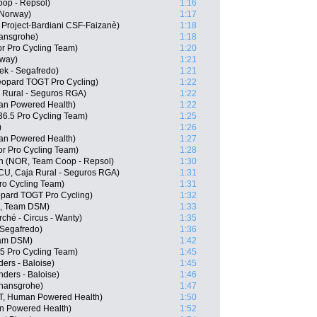
op - Repsol)
1:16
 Norway)
1:17
 Project-Bardiani CSF-Faizanè)
1:18
ansgrohe)
1:18
or Pro Cycling Team)
1:20
rway)
1:21
ek - Segafredo)
1:21
opard TOGT Pro Cycling)
1:22
 Rural - Seguros RGA)
1:22
an Powered Health)
1:22
6.5 Pro Cycling Team)
1:25
)
1:26
an Powered Health)
1:27
r Pro Cycling Team)
1:28
en (NOR, Team Coop - Repsol)
1:30
ECU, Caja Rural - Seguros RGA)
1:31
Pro Cycling Team)
1:31
pard TOGT Pro Cycling)
1:32
N, Team DSM)
1:33
ché - Circus - Wanty)
1:35
 Segafredo)
1:36
am DSM)
1:42
.5 Pro Cycling Team)
1:45
ers - Baloise)
1:45
ders - Baloise)
1:46
 hansgrohe)
1:47
T, Human Powered Health)
1:50
n Powered Health)
1:52