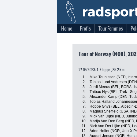
Home
Profis
Tour Femmes
Pol
Tour of Norway (NOR), 202
27.05.2023: 1. Etappe , 85.2 km
1.
Mike Teunissen (NED, Interm
2.
Tobias Lund Andresen (DE
3.
Jordi Meeus (BEL, BORA - 
4.
Thibau Nys (BEL, Trek - Seg
5.
Alexander Kamp (DEN, Tudo
6.
Tobias Halland Johannesse
7.
Robbe Ghys (BEL, Alpecin-
8.
Magnus Sheffield (USA, INE
9.
Mick Van Dijke (NED, Jumb
10.
Marijn Van Den Berg (NED, 
11.
Nick Van Der Lijke (NED, L
12.
Ådne Holter (NOR, Uno-X Pr
13.
August Jensen (NOR, Huma