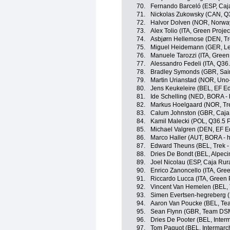
70.
Fernando Barceló (ESP, Caj
71.
Nickolas Zukowsky (CAN, Q3
72.
Halvor Dolven (NOR, Norwa
73.
Alex Tolio (ITA, Green Proje
74.
Asbjørn Hellemose (DEN, Tr
75.
Miguel Heidemann (GER, Le
76.
Manuele Tarozzi (ITA, Green
77.
Alessandro Fedeli (ITA, Q36
78.
Bradley Symonds (GBR, Sain
79.
Martin Urianstad (NOR, Uno
80.
Jens Keukeleire (BEL, EF E
81.
Ide Schelling (NED, BORA -
82.
Markus Hoelgaard (NOR, Tre
83.
Calum Johnston (GBR, Caja
84.
Kamil Malecki (POL, Q36.5 
85.
Michael Valgren (DEN, EF E
86.
Marco Haller (AUT, BORA - 
87.
Edward Theuns (BEL, Trek -
88.
Dries De Bondt (BEL, Alpec
89.
Joel Nicolau (ESP, Caja Rur
90.
Enrico Zanoncello (ITA, Gre
91.
Riccardo Lucca (ITA, Green 
92.
Vincent Van Hemelen (BEL, 
93.
Simen Evertsen-hegreberg 
94.
Aaron Van Poucke (BEL, Tea
95.
Sean Flynn (GBR, Team DS
96.
Dries De Pooter (BEL, Interm
97.
Tom Paquot (BEL, Intermarch