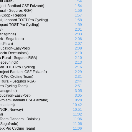
nt Piran)
1:54
roject-Bardiani CSF-Faizanè)
1:54
ural - Seguros RGA)
1:56
Coop - Repsol)
1:57
N, Leopard TOGT Pro Cycling)
1:58
eopard TOGT Pro Cycling)
1:59
y)
2:01
hansgrohe)
2:03
k - Segafredo)
2:06
t Piran)
2:07
ducation-EasyPost)
2:08
pecin-Deceuninck)
2:10
a Rural - Seguros RGA)
2:10
Deceuninck)
2:13
rd TOGT Pro Cycling)
2:16
roject-Bardiani CSF-Faizanè)
2:29
-X Pro Cycling Team)
2:31
 Rural - Seguros RGA)
2:44
Pro Cycling Team)
2:51
hansgrohe)
3:05
ducation-EasyPost)
3:05
Project-Bardiani CSF-Faizanè)
10:28
enadiers)
10:42
(NOR, Norway)
10:51
M)
11:02
Team Flanders - Baloise)
11:06
 Segafredo)
11:06
o-X Pro Cycling Team)
11:06