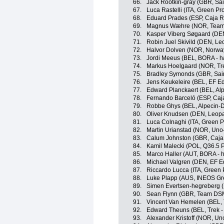
66.
Jack Rootkin-gray (GBR, Sai
67.
Luca Rastelli (ITA, Green P
68.
Eduard Prades (ESP, Caja R
69.
Magnus Wæhre (NOR, Team 
70.
Kasper Viberg Søgaard (DE
71.
Robin Juel Skivild (DEN, L
72.
Halvor Dolven (NOR, Norwa
73.
Jordi Meeus (BEL, BORA - 
74.
Markus Hoelgaard (NOR, Tre
75.
Bradley Symonds (GBR, Sain
76.
Jens Keukeleire (BEL, EF E
77.
Edward Planckaert (BEL, Al
78.
Fernando Barceló (ESP, Caj
79.
Robbe Ghys (BEL, Alpecin-
80.
Oliver Knudsen (DEN, Leopa
81.
Luca Colnaghi (ITA, Green P
82.
Martin Urianstad (NOR, Uno
83.
Calum Johnston (GBR, Caja
84.
Kamil Malecki (POL, Q36.5 
85.
Marco Haller (AUT, BORA - 
86.
Michael Valgren (DEN, EF E
87.
Riccardo Lucca (ITA, Green 
88.
Luke Plapp (AUS, INEOS Gr
89.
Simen Evertsen-hegreberg 
90.
Sean Flynn (GBR, Team DS
91.
Vincent Van Hemelen (BEL, 
92.
Edward Theuns (BEL, Trek -
93.
Alexander Kristoff (NOR, Un