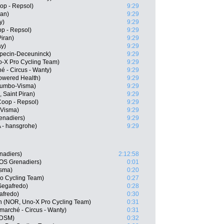
op - Repsol)
9:29
ran)
9:29
y)
9:29
p - Repsol)
9:29
Piran)
9:29
ay)
9:29
lpecin-Deceuninck)
9:29
o-X Pro Cycling Team)
9:29
hé - Circus - Wanty)
9:29
wered Health)
9:29
Jumbo-Visma)
9:29
 Saint Piran)
9:29
oop - Repsol)
9:29
-Visma)
9:29
enadiers)
9:29
 - hansgrohe)
9:29
nadiers)
2:12:58
OS Grenadiers)
0:01
isma)
0:20
o Cycling Team)
0:27
Segafredo)
0:28
afredo)
0:30
n (NOR, Uno-X Pro Cycling Team)
0:31
marché - Circus - Wanty)
0:31
 DSM)
0:32