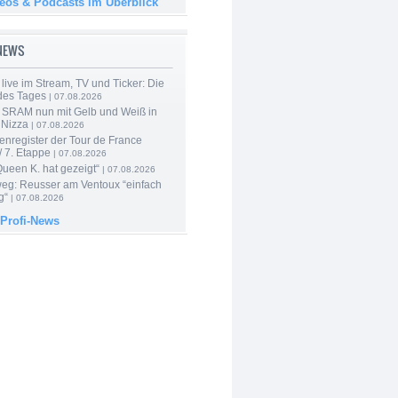
deos & Podcasts im Überblick
-NEWS
live im Stream, TV und Ticker: Die
des Tages
| 07.08.2026
 SRAM nun mit Gelb und Weiß in
 Nizza
| 07.08.2026
enregister der Tour de France
 7. Etappe
| 07.08.2026
Queen K. hat gezeigt“
| 07.08.2026
 weg: Reusser am Ventoux “einfach
g“
| 07.08.2026
 Profi-News