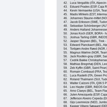
42.
Luca Vergallito (ITA, Alpeci
43.
Eduard Prades (ESP, Caja R
44.
Kevin Vermaerke (USA, Te
45.
Madis Mihkels (EST, Intermar
46.
Johannes Staune-mittet (N
47.
Jacob Eriksson (SWE, Tudor
48.
Sebastian Schönberger (AU
49.
Anders Halland Johannesse
50.
Jonas Koch (GER, BORA - h
51.
Joshua Tarling (GBR, INEOS
52.
Jasper Stuyven (BEL, Trek -
53.
Edward Planckaert (BEL, Al
54.
Torbjørn Andre Røed (NOR,
55.
Magnus Wæhre (NOR, Team 
56.
Jack Rootkin-gray (GBR, Sai
57.
Cedrik Bakke Christophers
58.
Mathias Bregnhøj (DEN, Leo
59.
Zeb Kyffin (GBR, Saint Piran
60.
Romain Combaud (FRA, Te
61.
Luca Rastelli (ITA, Green P
62.
Roland Thalmann (SUI, Tudo
63.
Walter Calzoni (ITA, Q36.5 
64.
Leo Hayter (GBR, INEOS Gr
65.
Arno Claeys (BEL, Team Flan
66.
Julen Amezqueta (ESP, Caja
67.
Jefferson Alveiro Cepeda (
68.
Gijs Leemreize (NED, Jumb
69.
Kasper Viberg Søgaard (DE