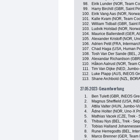
98.
Eirik Lunder (NOR, Team Co
99.
Harry Birchill (GBR, Saint Pi
100.
Eirik Vang Aas (NOR, Norwa
101.
Kalle Kvam (NOR, Team Coo
102.
William Tidball (GBR, Saint 
103.
Ludvik Holstad (NOR, Norw
104.
Maurice Ballerstedt (GER, A
105.
Alexander Kristoff (NOR, Un
106.
Adrien Petit (FRA, Intermarc
107.
Chad Haga (USA, Human Po
108.
Tosh Van Der Sande (BEL, 
109.
Alexandar Richardson (GBR,
110.
Håkon Aalrust (NOR, Team C
111.
Tim Van Dijke (NED, Jumbo
112.
Luke Plapp (AUS, INEOS Gr
113.
Shane Archbold (NZL, BORA
27.05.2023: Gesamtwertung
1.
Ben Tulett (GBR, INEOS Gre
2.
Magnus Sheffield (USA, INE
3.
Attila Valter (HUN, Jumbo-V
4.
Ådne Holter (NOR, Uno-X Pr
5.
Mathias Vacek (CZE, Trek - 
6.
Thibau Nys (BEL, Trek - Seg
7.
Tobias Halland Johannesse
8.
Rune Herregodts (BEL, Inter
9.
Marco Brenner (GER, Team