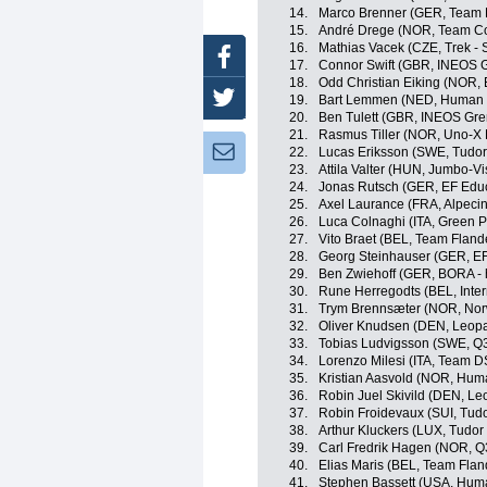
14.
Marco Brenner (GER, Team
15.
André Drege (NOR, Team Co
16.
Mathias Vacek (CZE, Trek - 
Facebook
17.
Connor Swift (GBR, INEOS G
18.
Odd Christian Eiking (NOR,
Twitter
19.
Bart Lemmen (NED, Human 
20.
Ben Tulett (GBR, INEOS Gre
21.
Rasmus Tiller (NOR, Uno-X 
Newsletter:
22.
Lucas Eriksson (SWE, Tudor
23.
Attila Valter (HUN, Jumbo-V
24.
Jonas Rutsch (GER, EF Edu
25.
Axel Laurance (FRA, Alpeci
26.
Luca Colnaghi (ITA, Green P
27.
Vito Braet (BEL, Team Flande
28.
Georg Steinhauser (GER, EF
29.
Ben Zwiehoff (GER, BORA -
30.
Rune Herregodts (BEL, Inter
31.
Trym Brennsæter (NOR, No
32.
Oliver Knudsen (DEN, Leopa
33.
Tobias Ludvigsson (SWE, Q3
34.
Lorenzo Milesi (ITA, Team 
35.
Kristian Aasvold (NOR, Hum
36.
Robin Juel Skivild (DEN, L
37.
Robin Froidevaux (SUI, Tud
38.
Arthur Kluckers (LUX, Tudor
39.
Carl Fredrik Hagen (NOR, Q
40.
Elias Maris (BEL, Team Fland
41.
Stephen Bassett (USA, Hum