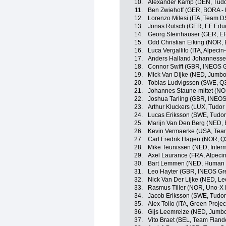
10.
Alexander Kamp (DEN, Tudo
11.
Ben Zwiehoff (GER, BORA -
12.
Lorenzo Milesi (ITA, Team 
13.
Jonas Rutsch (GER, EF Edu
14.
Georg Steinhauser (GER, EF
15.
Odd Christian Eiking (NOR,
16.
Luca Vergallito (ITA, Alpeci
17.
Anders Halland Johannesse
18.
Connor Swift (GBR, INEOS G
19.
Mick Van Dijke (NED, Jumb
20.
Tobias Ludvigsson (SWE, Q3
21.
Johannes Staune-mittet (N
22.
Joshua Tarling (GBR, INEOS
23.
Arthur Kluckers (LUX, Tudor
24.
Lucas Eriksson (SWE, Tudor
25.
Marijn Van Den Berg (NED, 
26.
Kevin Vermaerke (USA, Te
27.
Carl Fredrik Hagen (NOR, Q
28.
Mike Teunissen (NED, Interm
29.
Axel Laurance (FRA, Alpeci
30.
Bart Lemmen (NED, Human 
31.
Leo Hayter (GBR, INEOS Gr
32.
Nick Van Der Lijke (NED, L
33.
Rasmus Tiller (NOR, Uno-X 
34.
Jacob Eriksson (SWE, Tudor
35.
Alex Tolio (ITA, Green Proje
36.
Gijs Leemreize (NED, Jumb
37.
Vito Braet (BEL, Team Flande