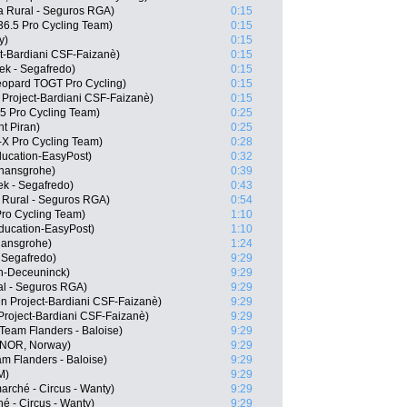
a Rural - Seguros RGA)
0:15
6.5 Pro Cycling Team)
0:15
y)
0:15
ct-Bardiani CSF-Faizanè)
0:15
ek - Segafredo)
0:15
opard TOGT Pro Cycling)
0:15
 Project-Bardiani CSF-Faizanè)
0:15
.5 Pro Cycling Team)
0:25
t Piran)
0:25
-X Pro Cycling Team)
0:28
ducation-EasyPost)
0:32
 hansgrohe)
0:39
k - Segafredo)
0:43
 Rural - Seguros RGA)
0:54
Pro Cycling Team)
1:10
ducation-EasyPost)
1:10
hansgrohe)
1:24
 Segafredo)
9:29
in-Deceuninck)
9:29
al - Seguros RGA)
9:29
en Project-Bardiani CSF-Faizanè)
9:29
Project-Bardiani CSF-Faizanè)
9:29
Team Flanders - Baloise)
9:29
(NOR, Norway)
9:29
m Flanders - Baloise)
9:29
M)
9:29
arché - Circus - Wanty)
9:29
é - Circus - Wanty)
9:29