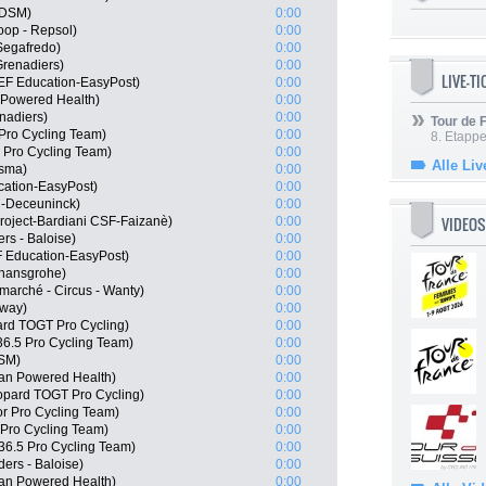
 DSM)
0:00
op - Repsol)
0:00
Segafredo)
0:00
renadiers)
0:00
LIVE-T
 EF Education-EasyPost)
0:00
Powered Health)
0:00
nadiers)
0:00
Tour de
Pro Cycling Team)
0:00
8. Etappe
 Pro Cycling Team)
0:00
Alle Liv
isma)
0:00
cation-EasyPost)
0:00
n-Deceuninck)
0:00
VIDEOS
roject-Bardiani CSF-Faizanè)
0:00
rs - Baloise)
0:00
 Education-EasyPost)
0:00
 hansgrohe)
0:00
marché - Circus - Wanty)
0:00
rway)
0:00
rd TOGT Pro Cycling)
0:00
6.5 Pro Cycling Team)
0:00
DSM)
0:00
an Powered Health)
0:00
eopard TOGT Pro Cycling)
0:00
or Pro Cycling Team)
0:00
 Pro Cycling Team)
0:00
36.5 Pro Cycling Team)
0:00
ers - Baloise)
0:00
an Powered Health)
0:00