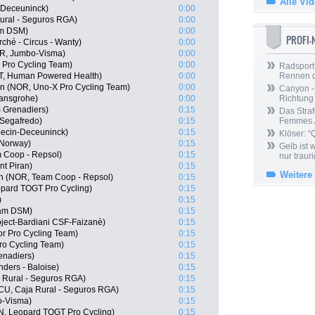
Alle Vi
n-Deceuninck)
0:00
ural - Seguros RGA)
0:00
am DSM)
0:00
PROFI
ché - Circus - Wanty)
0:00
OR, Jumbo-Visma)
0:00
 Pro Cycling Team)
0:00
Radsport 
T, Human Powered Health)
0:00
Rennen 
n (NOR, Uno-X Pro Cycling Team)
0:00
Canyon -
ansgrohe)
0:00
Richtung
 Grenadiers)
0:15
Das Straf
 Segafredo)
0:15
Femmes /
pecin-Deceuninck)
0:15
Klöser: “
 Norway)
0:15
Gelb ist
Coop - Repsol)
0:15
nur trauri
nt Piran)
0:15
Weitere
en (NOR, Team Coop - Repsol)
0:15
pard TOGT Pro Cycling)
0:15
)
0:15
am DSM)
0:15
roject-Bardiani CSF-Faizanè)
0:15
r Pro Cycling Team)
0:15
Pro Cycling Team)
0:15
enadiers)
0:15
ders - Baloise)
0:15
 Rural - Seguros RGA)
0:15
ECU, Caja Rural - Seguros RGA)
0:15
o-Visma)
0:15
N, Leopard TOGT Pro Cycling)
0:15