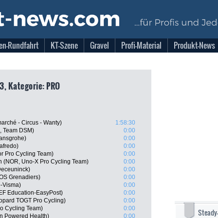
en-Rundfahrt
KT-Szene
Gravel
Profi-Material
Produkt-News
3, Kategorie: PRO
arché - Circus - Wanty)
1:58:30
N, Team DSM)
0:00
hansgrohe)
0:00
afredo)
0:00
r Pro Cycling Team)
0:00
n (NOR, Uno-X Pro Cycling Team)
0:00
Deceuninck)
0:00
OS Grenadiers)
0:00
o-Visma)
0:00
EF Education-EasyPost)
0:00
eopard TOGT Pro Cycling)
0:00
o Cycling Team)
0:00
Steady
n Powered Health)
0:00