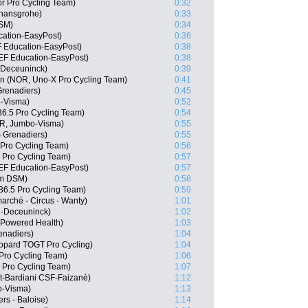
r Pro Cycling Team)
0:32
 hansgrohe)
0:33
DSM)
0:34
cation-EasyPost)
0:36
 Education-EasyPost)
0:38
 EF Education-EasyPost)
0:38
n-Deceuninck)
0:39
n (NOR, Uno-X Pro Cycling Team)
0:41
renadiers)
0:45
o-Visma)
0:52
6.5 Pro Cycling Team)
0:54
OR, Jumbo-Visma)
0:55
 Grenadiers)
0:55
 Pro Cycling Team)
0:56
 Pro Cycling Team)
0:57
EF Education-EasyPost)
0:57
am DSM)
0:58
36.5 Pro Cycling Team)
0:59
arché - Circus - Wanty)
1:01
n-Deceuninck)
1:02
Powered Health)
1:03
enadiers)
1:04
eopard TOGT Pro Cycling)
1:04
Pro Cycling Team)
1:06
 Pro Cycling Team)
1:07
ct-Bardiani CSF-Faizanè)
1:12
o-Visma)
1:13
rs - Baloise)
1:14