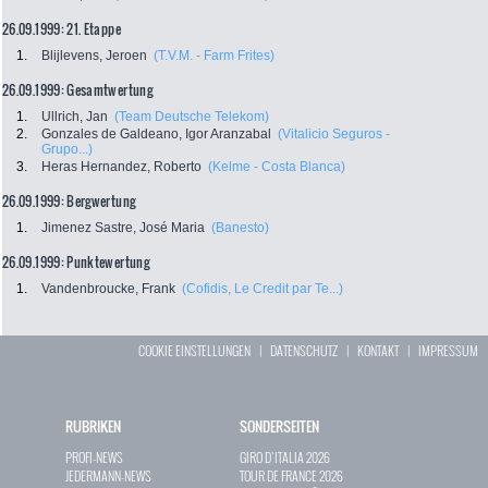
26.09.1999: 21. Etappe
1.
Blijlevens, Jeroen
(T.V.M. - Farm Frites)
26.09.1999: Gesamtwertung
1.
Ullrich, Jan
(Team Deutsche Telekom)
2.
Gonzales de Galdeano, Igor Aranzabal
(Vitalicio Seguros -
Grupo...)
3.
Heras Hernandez, Roberto
(Kelme - Costa Blanca)
26.09.1999: Bergwertung
1.
Jimenez Sastre, José Maria
(Banesto)
26.09.1999: Punktewertung
1.
Vandenbroucke, Frank
(Cofidis, Le Credit par Te...)
COOKIE EINSTELLUNGEN
|
DATENSCHUTZ
|
KONTAKT
|
IMPRESSUM
RUBRIKEN
SONDERSEITEN
PROFI-NEWS
GIRO D`ITALIA 2026
JEDERMANN-NEWS
TOUR DE FRANCE 2026