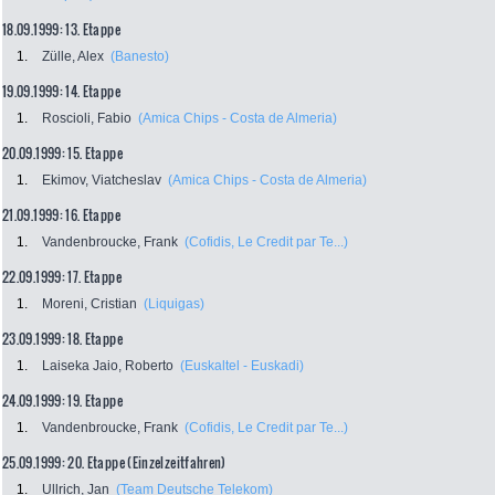
18.09.1999: 13. Etappe
1.
Zülle, Alex
(Banesto)
19.09.1999: 14. Etappe
1.
Roscioli, Fabio
(Amica Chips - Costa de Almeria)
20.09.1999: 15. Etappe
1.
Ekimov, Viatcheslav
(Amica Chips - Costa de Almeria)
21.09.1999: 16. Etappe
1.
Vandenbroucke, Frank
(Cofidis, Le Credit par Te...)
22.09.1999: 17. Etappe
1.
Moreni, Cristian
(Liquigas)
23.09.1999: 18. Etappe
1.
Laiseka Jaio, Roberto
(Euskaltel - Euskadi)
24.09.1999: 19. Etappe
1.
Vandenbroucke, Frank
(Cofidis, Le Credit par Te...)
25.09.1999: 20. Etappe (Einzelzeitfahren)
1.
Ullrich, Jan
(Team Deutsche Telekom)