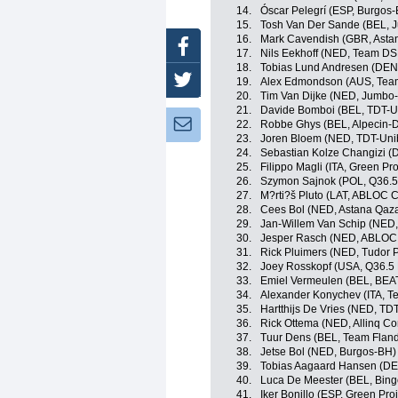
14.
Óscar Pelegrí (ESP, Burgos
15.
Tosh Van Der Sande (BEL, 
16.
Mark Cavendish (GBR, Asta
Facebook
17.
Nils Eekhoff (NED, Team D
18.
Tobias Lund Andresen (DE
Twitter
19.
Alex Edmondson (AUS, Te
20.
Tim Van Dijke (NED, Jumbo
21.
Davide Bomboi (BEL, TDT-U
Newsletter:
22.
Robbe Ghys (BEL, Alpecin-
23.
Joren Bloem (NED, TDT-Uni
24.
Sebastian Kolze Changizi (
25.
Filippo Magli (ITA, Green Pr
26.
Szymon Sajnok (POL, Q36.5
27.
M?rti?š Pluto (LAT, ABLOC 
28.
Cees Bol (NED, Astana Qaz
29.
Jan-Willem Van Schip (NED
30.
Jesper Rasch (NED, ABLOC
31.
Rick Pluimers (NED, Tudor 
32.
Joey Rosskopf (USA, Q36.5 
33.
Emiel Vermeulen (BEL, BEAT
34.
Alexander Konychev (ITA, Tea
35.
Hartthijs De Vries (NED, TD
36.
Rick Ottema (NED, Allinq Co
37.
Tuur Dens (BEL, Team Flande
38.
Jetse Bol (NED, Burgos-BH)
39.
Tobias Aagaard Hansen (DE
40.
Luca De Meester (BEL, Bin
41.
Iker Bonillo (ESP, Green Pr