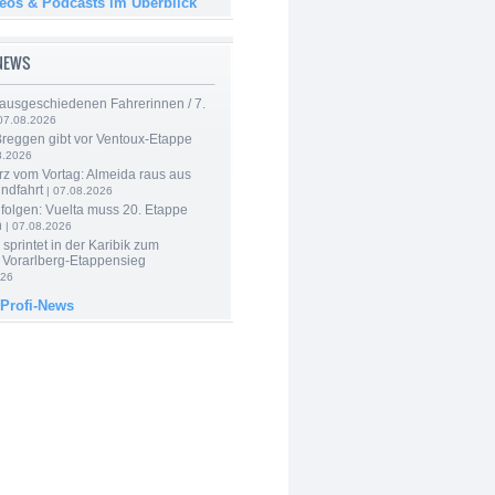
deos & Podcasts im Überblick
-NEWS
 ausgeschiedenen Fahrerinnen / 7.
07.08.2026
Breggen gibt vor Ventoux-Etappe
8.2026
rz vom Vortag: Almeida raus aus
ndfahrt
| 07.08.2026
folgen: Vuelta muss 20. Etappe
n
| 07.08.2026
 sprintet in der Karibik zum
 Vorarlberg-Etappensieg
026
 Profi-News