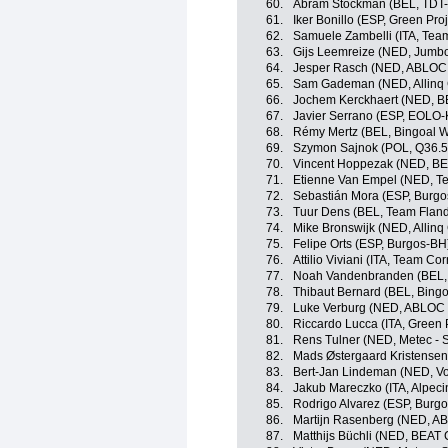
60.
Abram Stockman (BEL, TDT-
61.
Iker Bonillo (ESP, Green Pr
62.
Samuele Zambelli (ITA, Team 
63.
Gijs Leemreize (NED, Jumb
64.
Jesper Rasch (NED, ABLOC
65.
Sam Gademan (NED, Allinq C
66.
Jochem Kerckhaert (NED, B
67.
Javier Serrano (ESP, EOLO
68.
Rémy Mertz (BEL, Bingoal 
69.
Szymon Sajnok (POL, Q36.5
70.
Vincent Hoppezak (NED, BE
71.
Etienne Van Empel (NED, Tea
72.
Sebastián Mora (ESP, Burg
73.
Tuur Dens (BEL, Team Flande
74.
Mike Bronswijk (NED, Allinq
75.
Felipe Orts (ESP, Burgos-BH
76.
Attilio Viviani (ITA, Team Corr
77.
Noah Vandenbranden (BEL, 
78.
Thibaut Bernard (BEL, Bing
79.
Luke Verburg (NED, ABLOC
80.
Riccardo Lucca (ITA, Green 
81.
Rens Tulner (NED, Metec -
82.
Mads Østergaard Kristensen
83.
Bert-Jan Lindeman (NED, Vo
84.
Jakub Mareczko (ITA, Alpec
85.
Rodrigo Alvarez (ESP, Burg
86.
Martijn Rasenberg (NED, A
87.
Matthijs Büchli (NED, BEAT 