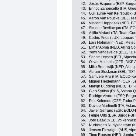
42.
Jesús Ezquerra (ESP, Burgo
43.
Enrico Zanoncello (ITA, Gre
44.
Guillaume Van Keirsbulck (
45.
Aaron Van Poucke (BEL, Tea
46.
Vincent Hoppezak (NED, BE
47.
Simone Bevilacqua (ITA, E
48.
Attilio Viviani (ITA, Team Corr
49.
Cedric Pries (LUX, Leopard
50.
Lars Hohmann (NED, Metec
51.
Elmar Abma (NED, Allinq Co
52.
Yentl Vandevelde (BEL, TDT
53.
Senne Leysen (BEL, Alpeci
54.
Oliver Mattheis (GER, BIKE 
55.
Mike Bronswijk (NED, Allinq
56.
Abram Stockman (BEL, TDT-
57.
Samuele Rivi (ITA, EOLO-K
58.
Miguel Heidemann (GER, Le
59.
Martijn Budding (NED, TDT-
60.
Gleb Syritsa (RUS, Astana 
61.
Rodrigo Alvarez (ESP, Burg
62.
Petr Kelemen (CZE, Tudor P
63.
Davide Martinelli (ITA, Ast
64.
Javier Serrano (ESP, EOLO
65.
Felipe Orts (ESP, Burgos-BH
66.
Jord Baak (NED, VolkerWess
67.
Nurbergen Nurlykhassym (K
68.
Jensen Plowright (AUS, Alp
69.
Timo Roosen (NED, Jumbo-