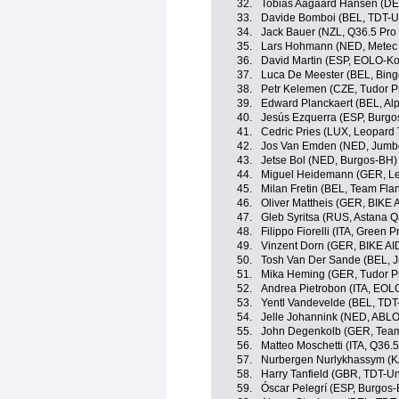
32.
Tobias Aagaard Hansen (DE
33.
Davide Bomboi (BEL, TDT-U
34.
Jack Bauer (NZL, Q36.5 Pro
35.
Lars Hohmann (NED, Metec
36.
David Martin (ESP, EOLO-K
37.
Luca De Meester (BEL, Bin
38.
Petr Kelemen (CZE, Tudor P
39.
Edward Planckaert (BEL, Al
40.
Jesús Ezquerra (ESP, Burgo
41.
Cedric Pries (LUX, Leopard
42.
Jos Van Emden (NED, Jumb
43.
Jetse Bol (NED, Burgos-BH)
44.
Miguel Heidemann (GER, Le
45.
Milan Fretin (BEL, Team Flan
46.
Oliver Mattheis (GER, BIKE 
47.
Gleb Syritsa (RUS, Astana 
48.
Filippo Fiorelli (ITA, Green
49.
Vinzent Dorn (GER, BIKE AI
50.
Tosh Van Der Sande (BEL, 
51.
Mika Heming (GER, Tudor P
52.
Andrea Pietrobon (ITA, EO
53.
Yentl Vandevelde (BEL, TDT
54.
Jelle Johannink (NED, ABL
55.
John Degenkolb (GER, Tea
56.
Matteo Moschetti (ITA, Q36.
57.
Nurbergen Nurlykhassym (K
58.
Harry Tanfield (GBR, TDT-Un
59.
Óscar Pelegrí (ESP, Burgos