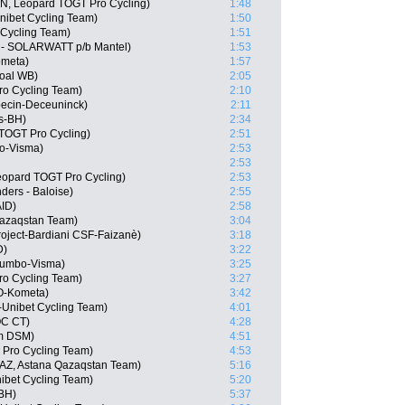
N, Leopard TOGT Pro Cycling)
1:48
nibet Cycling Team)
1:50
 Cycling Team)
1:51
 - SOLARWATT p/b Mantel)
1:53
ometa)
1:57
goal WB)
2:05
ro Cycling Team)
2:10
pecin-Deceuninck)
2:11
s-BH)
2:34
 TOGT Pro Cycling)
2:51
o-Visma)
2:53
2:53
opard TOGT Pro Cycling)
2:53
ders - Baloise)
2:55
AID)
2:58
Qazaqstan Team)
3:04
 Project-Bardiani CSF-Faizanè)
3:18
D)
3:22
Jumbo-Visma)
3:25
ro Cycling Team)
3:27
LO-Kometa)
3:42
-Unibet Cycling Team)
4:01
OC CT)
4:28
m DSM)
4:51
5 Pro Cycling Team)
4:53
AZ, Astana Qazaqstan Team)
5:16
ibet Cycling Team)
5:20
-BH)
5:37