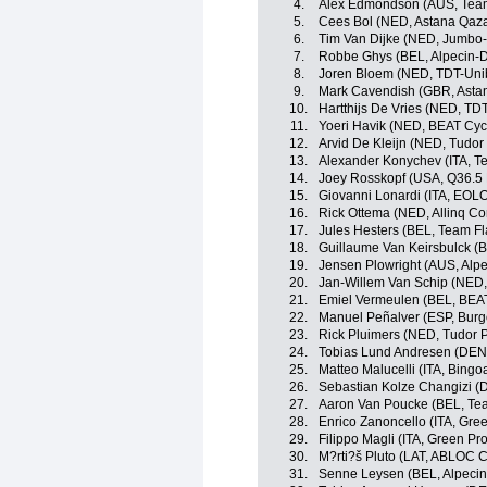
4.
Alex Edmondson (AUS, Te
5.
Cees Bol (NED, Astana Qaz
6.
Tim Van Dijke (NED, Jumbo
7.
Robbe Ghys (BEL, Alpecin-
8.
Joren Bloem (NED, TDT-Uni
9.
Mark Cavendish (GBR, Asta
10.
Hartthijs De Vries (NED, TD
11.
Yoeri Havik (NED, BEAT Cyc
12.
Arvid De Kleijn (NED, Tudor
13.
Alexander Konychev (ITA, Tea
14.
Joey Rosskopf (USA, Q36.5 
15.
Giovanni Lonardi (ITA, EOL
16.
Rick Ottema (NED, Allinq Co
17.
Jules Hesters (BEL, Team Fl
18.
Guillaume Van Keirsbulck (
19.
Jensen Plowright (AUS, Alp
20.
Jan-Willem Van Schip (NED
21.
Emiel Vermeulen (BEL, BEAT
22.
Manuel Peñalver (ESP, Bur
23.
Rick Pluimers (NED, Tudor 
24.
Tobias Lund Andresen (DE
25.
Matteo Malucelli (ITA, Bingo
26.
Sebastian Kolze Changizi (
27.
Aaron Van Poucke (BEL, Tea
28.
Enrico Zanoncello (ITA, Gre
29.
Filippo Magli (ITA, Green Pr
30.
M?rti?š Pluto (LAT, ABLOC 
31.
Senne Leysen (BEL, Alpeci