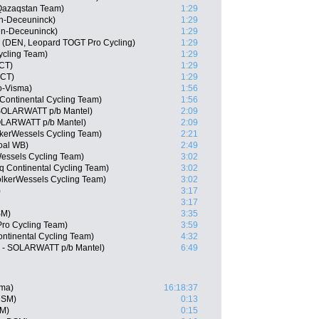
 Qazaqstan Team)
1:29
in-Deceuninck)
1:29
in-Deceuninck)
1:29
 (DEN, Leopard TOGT Pro Cycling)
1:29
ycling Team)
1:29
CT)
1:29
 CT)
1:29
o-Visma)
1:56
ontinental Cycling Team)
1:56
 SOLARWATT p/b Mantel)
2:09
SOLARWATT p/b Mantel)
2:09
lkerWessels Cycling Team)
2:21
goal WB)
2:49
essels Cycling Team)
3:02
nq Continental Cycling Team)
3:02
lkerWessels Cycling Team)
3:02
)
3:17
3:17
SM)
3:35
Pro Cycling Team)
3:59
ontinental Cycling Team)
4:32
c - SOLARWATT p/b Mantel)
6:49
sma)
16:18:37
DSM)
0:13
SM)
0:15