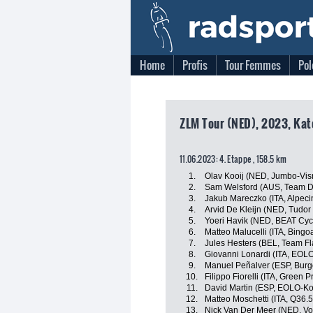
Home
Profis
Tour Femmes
Pol
ZLM Tour (NED), 2023, Kat
11.06.2023: 4. Etappe , 158.5 km
1.
Olav Kooij (NED, Jumbo-Vi
2.
Sam Welsford (AUS, Team 
3.
Jakub Mareczko (ITA, Alpec
4.
Arvid De Kleijn (NED, Tudor
5.
Yoeri Havik (NED, BEAT Cyc
6.
Matteo Malucelli (ITA, Bingo
7.
Jules Hesters (BEL, Team Fl
8.
Giovanni Lonardi (ITA, EOL
9.
Manuel Peñalver (ESP, Bur
10.
Filippo Fiorelli (ITA, Green
11.
David Martin (ESP, EOLO-K
12.
Matteo Moschetti (ITA, Q36.
13.
Nick Van Der Meer (NED, Vo