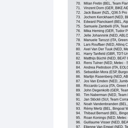
70.
Milan Fretin (BEL, Team Flan
71.
Vinzent Dorn (GER, BIKE AI
72.
Jack Bauer (NZL, Q36.5 Pro
73.
Jochem Kerckhaert (NED, B
74.
Edward Planckaert (BEL, Al
75.
Samuele Zambelli (ITA, Team 
76.
Mika Heming (GER, Tudor P
77.
Jelle Johannink (NED, ABL
78.
Manuele Tarozzi (ITA, Green
79.
Lars Rouffaer (NED, Allinq 
80.
Axel Van Der Tuuk (NED, M
81.
Harry Tanfield (GBR, TDT-Un
82.
Matthijs Büchli (NED, BEAT 
83.
Rens Tulner (NED, Metec -
84.
Andrea Pietrobon (ITA, EO
85.
Sebastián Mora (ESP, Burg
86.
Martijn Rasenberg (NED, A
87.
Jos Van Emden (NED, Jumb
88.
Riccardo Lucca (ITA, Green 
89.
John Degenkolb (GER, Tea
90.
Tim Naberman (NED, Team
91.
Jan Stöckli (SUI, Team Corrat
92.
Noah Vandenbranden (BEL, 
93.
Rémy Mertz (BEL, Bingoal 
94.
Thibaut Bernard (BEL, Bing
95.
Roan Konings (NED, Metec 
96.
Guillaume Visser (NED, BEA
97.
Etienne Van Empel (NED, Tea