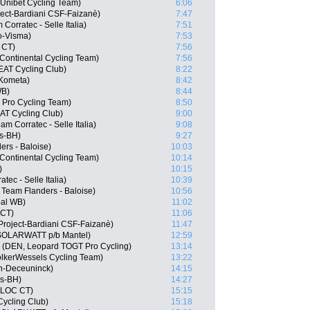
Unibet Cycling Team)
6:06
oject-Bardiani CSF-Faizanè)
7:47
Corratec - Selle Italia)
7:51
o-Visma)
7:53
 CT)
7:56
ontinental Cycling Team)
7:56
EAT Cycling Club)
8:22
-Kometa)
8:42
WB)
8:44
 Pro Cycling Team)
8:50
AT Cycling Club)
9:00
m Corratec - Selle Italia)
9:08
os-BH)
9:27
rs - Baloise)
10:03
 Continental Cycling Team)
10:14
)
10:15
atec - Selle Italia)
10:39
Team Flanders - Baloise)
10:56
oal WB)
11:02
 CT)
11:06
Project-Bardiani CSF-Faizanè)
11:47
 SOLARWATT p/b Mantel)
12:59
 (DEN, Leopard TOGT Pro Cycling)
13:14
lkerWessels Cycling Team)
13:22
in-Deceuninck)
14:15
os-BH)
14:27
BLOC CT)
15:15
Cycling Club)
15:18