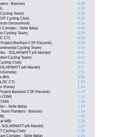
ders - Baloise)
0:28
D)
0:29
 Cycling Team)
0:29
EAT Cycling Club)
0:32
pecin-Deceuninck)
0:34
Corratec - Selle Italia)
0:34
ro Cycling Team)
0:34
OC CT)
0:34
 Project-Bardiani CSF-Faizanè)
0:39
Continental Cycling Team)
0:41
etec - SOLARWATT p/b Mantel)
0:41
ibet Cycling Team)
0:41
Cycling Club)
0:41
 SOLARWATT p/b Mantel)
0:47
LO-Kometa)
0:51
os-BH)
0:51
BLOC CT)
1:03
o-Visma)
1:14
Project-Bardiani CSF-Faizanè)
1:14
m DSM)
1:14
 DSM)
1:14
ec - Selle Italia)
1:14
Team Flanders - Baloise)
1:14
WB)
1:16
oal WB)
1:18
- SOLARWATT p/b Mantel)
1:24
T Cycling Club)
1:26
m Corratec - Selle Italia)
1:26