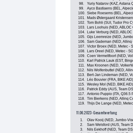
98.
Yuriy Natarov (KAZ, Astana
99.
Ayco Bastiaens (BEL, Alpec
100.
Siebe Roesems (BEL, Alpec
101.
Mads Østergaard Kristensen
102.
Tom Bohli (SUI, Tudor Pro C
103.
Lars Loohuis (NED, ABLOC 
104.
Luke Verburg (NED, ABLOC
105.
Gijs Leemreize (NED, Jumb
106.
Sam Gademan (NED, Allinq C
107.
Victor Broex (NED, Metec -
108.
Lars Oreel (NED, Metec - 
109.
Coen Vermeltfoort (NED, Vo
110.
Karl Patrick Lauk (EST, Bin
111.
Max Kroonen (NED, VolkerW
112.
Nils Wolfenbuttel (NED, Alli
113.
Bert-Jan Lindeman (NED, Vo
114.
Léo Bouvier (FRA, BIKE AID
115.
Wesley Mol (NED, BIKE AID)
116.
Patrick Eddy (AUS, Team D
117.
Antonio Puppio (ITA, Q36.5 
118.
Tim Bierkens (NED, Allinq C
119.
Thijs De Lange (NED, Mete
11.06.2023: Gesamtwertung
1.
Olav Kooij (NED, Jumbo-Vi
2.
Sam Welsford (AUS, Team 
3.
Nils Eekhoff (NED, Team D