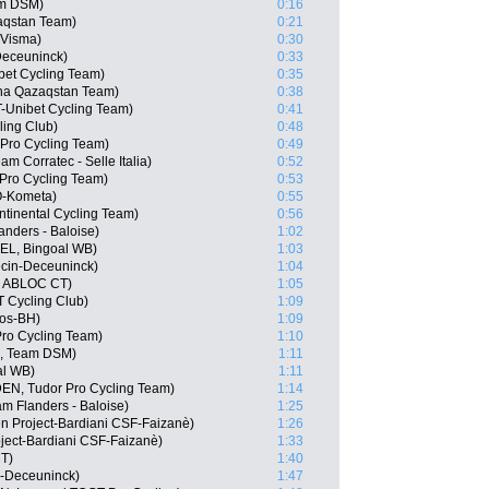
am DSM)
0:16
aqstan Team)
0:21
-Visma)
0:30
Deceuninck)
0:33
bet Cycling Team)
0:35
na Qazaqstan Team)
0:38
T-Unibet Cycling Team)
0:41
ling Club)
0:48
 Pro Cycling Team)
0:49
m Corratec - Selle Italia)
0:52
Pro Cycling Team)
0:53
O-Kometa)
0:55
ntinental Cycling Team)
0:56
anders - Baloise)
1:02
BEL, Bingoal WB)
1:03
ecin-Deceuninck)
1:04
, ABLOC CT)
1:05
 Cycling Club)
1:09
gos-BH)
1:09
Pro Cycling Team)
1:10
N, Team DSM)
1:11
al WB)
1:11
DEN, Tudor Pro Cycling Team)
1:14
m Flanders - Baloise)
1:25
en Project-Bardiani CSF-Faizanè)
1:26
oject-Bardiani CSF-Faizanè)
1:33
CT)
1:40
n-Deceuninck)
1:47