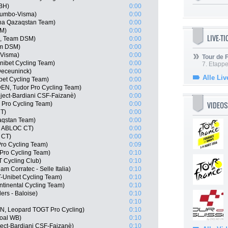
-BH)
0:00
Jumbo-Visma)
0:00
na Qazaqstan Team)
0:00
SM)
0:00
LIVE-T
N, Team DSM)
0:00
am DSM)
0:00
-Visma)
0:00
Tour de
nibet Cycling Team)
0:00
7. Etappe
Deceuninck)
0:00
Alle Liv
bet Cycling Team)
0:00
DEN, Tudor Pro Cycling Team)
0:00
oject-Bardiani CSF-Faizanè)
0:00
VIDEOS
 Pro Cycling Team)
0:00
CT)
0:00
aqstan Team)
0:00
, ABLOC CT)
0:00
 CT)
0:00
Pro Cycling Team)
0:09
Pro Cycling Team)
0:10
 Cycling Club)
0:10
m Corratec - Selle Italia)
0:10
T-Unibet Cycling Team)
0:10
ntinental Cycling Team)
0:10
rs - Baloise)
0:10
0:10
N, Leopard TOGT Pro Cycling)
0:10
goal WB)
0:10
oject-Bardiani CSF-Faizanè)
0:10