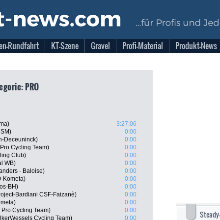
en-Rundfahrt
KT-Szene
Gravel
Profi-Material
Produkt-News
egorie: PRO
sma)
3:27:06
DSM)
0:00
in-Deceuninck)
0:00
 Pro Cycling Team)
0:00
ling Club)
0:00
al WB)
0:00
anders - Baloise)
0:00
O-Kometa)
0:00
gos-BH)
0:00
 Project-Bardiani CSF-Faizanè)
0:00
ometa)
0:00
5 Pro Cycling Team)
0:00
Steady
lkerWessels Cycling Team)
0:00