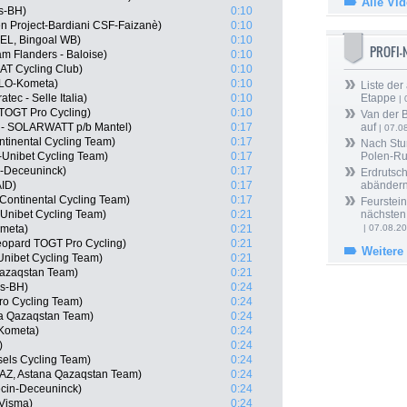
Alle Vi
s-BH)
0:10
en Project-Bardiani CSF-Faizanè)
0:10
BEL, Bingoal WB)
0:10
PROFI
m Flanders - Baloise)
0:10
AT Cycling Club)
0:10
OLO-Kometa)
0:10
Liste der
atec - Selle Italia)
0:10
Etappe
| 
 TOGT Pro Cycling)
0:10
Van der 
 - SOLARWATT p/b Mantel)
0:17
auf
| 07.0
ntinental Cycling Team)
0:17
Nach Stu
-Unibet Cycling Team)
0:17
Polen-Ru
n-Deceuninck)
0:17
Erdrutsch
AID)
0:17
abänder
 Continental Cycling Team)
0:17
Feurstein
Unibet Cycling Team)
0:21
nächsten
ometa)
0:21
| 07.08.2
opard TOGT Pro Cycling)
0:21
Weitere
Unibet Cycling Team)
0:21
Qazaqstan Team)
0:21
os-BH)
0:24
ro Cycling Team)
0:24
ana Qazaqstan Team)
0:24
-Kometa)
0:24
)
0:24
els Cycling Team)
0:24
AZ, Astana Qazaqstan Team)
0:24
ecin-Deceuninck)
0:24
Visma)
0:24