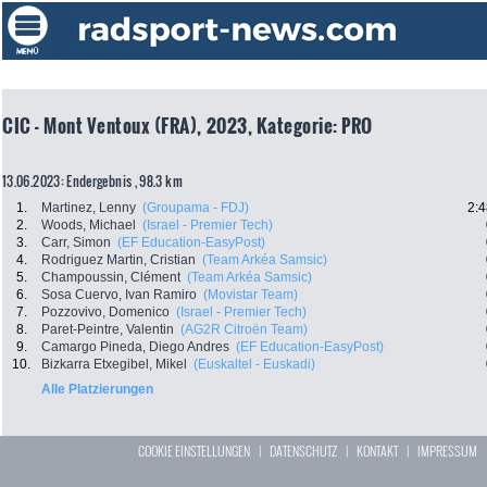
CIC - Mont Ventoux (FRA), 2023, Kategorie: PRO
13.06.2023: Endergebnis , 98.3 km
1.
Martinez, Lenny
(Groupama - FDJ)
2:4
2.
Woods, Michael
(Israel - Premier Tech)
3.
Carr, Simon
(EF Education-EasyPost)
4.
Rodriguez Martin, Cristian
(Team Arkéa Samsic)
5.
Champoussin, Clément
(Team Arkéa Samsic)
6.
Sosa Cuervo, Ivan Ramiro
(Movistar Team)
7.
Pozzovivo, Domenico
(Israel - Premier Tech)
8.
Paret-Peintre, Valentin
(AG2R Citroën Team)
9.
Camargo Pineda, Diego Andres
(EF Education-EasyPost)
10.
Bizkarra Etxegibel, Mikel
(Euskaltel - Euskadi)
Alle Platzierungen
COOKIE EINSTELLUNGEN
|
DATENSCHUTZ
|
KONTAKT
|
IMPRESSUM