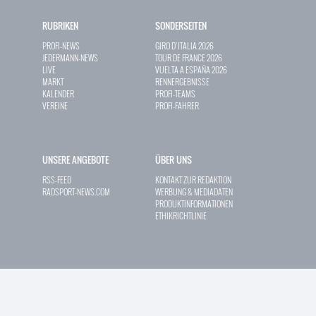
RUBRIKEN
SONDERSEITEN
PROFI-NEWS
GIRO D`ITALIA 2026
JEDERMANN-NEWS
TOUR DE FRANCE 2026
LIVE
VUELTA A ESPAÑA 2026
MARKT
RENNERGEBNISSE
KALENDER
PROFI-TEAMS
VEREINE
PROFI-FAHRER
UNSERE ANGEBOTE
ÜBER UNS
RSS-FEED
KONTAKT ZUR REDAKTION
RADSPORT-NEWS.COM
WERBUNG & MEDIADATEN
PRODUKTINFORMATIONEN
ETHIKRICHTLINIE