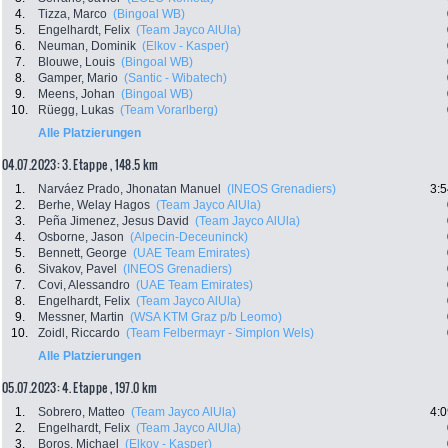
4.
Tizza, Marco
(Bingoal WB)
5.
Engelhardt, Felix
(Team Jayco AlUla)
6.
Neuman, Dominik
(Elkov - Kasper)
7.
Blouwe, Louis
(Bingoal WB)
8.
Gamper, Mario
(Santic - Wibatech)
9.
Meens, Johan
(Bingoal WB)
10.
Rüegg, Lukas
(Team Vorarlberg)
Alle Platzierungen
04.07.2023: 3. Etappe , 148.5 km
1.
Narváez Prado, Jhonatan Manuel
(INEOS Grenadiers)
3:5
2.
Berhe, Welay Hagos
(Team Jayco AlUla)
3.
Peña Jimenez, Jesus David
(Team Jayco AlUla)
4.
Osborne, Jason
(Alpecin-Deceuninck)
5.
Bennett, George
(UAE Team Emirates)
6.
Sivakov, Pavel
(INEOS Grenadiers)
7.
Covi, Alessandro
(UAE Team Emirates)
8.
Engelhardt, Felix
(Team Jayco AlUla)
9.
Messner, Martin
(WSA KTM Graz p/b Leomo)
10.
Zoidl, Riccardo
(Team Felbermayr - Simplon Wels)
Alle Platzierungen
05.07.2023: 4. Etappe , 197.0 km
1.
Sobrero, Matteo
(Team Jayco AlUla)
4:0
2.
Engelhardt, Felix
(Team Jayco AlUla)
3.
Boros, Michael
(Elkov - Kasper)