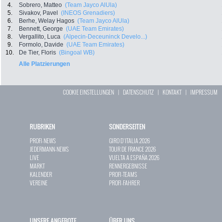
4.
Sobrero, Matteo
(Team Jayco AlUla)
5.
Sivakov, Pavel
(INEOS Grenadiers)
6.
Berhe, Welay Hagos
(Team Jayco AlUla)
7.
Bennett, George
(UAE Team Emirates)
8.
Vergallito, Luca
(Alpecin-Deceuninck Develo...)
9.
Formolo, Davide
(UAE Team Emirates)
10.
De Tier, Floris
(Bingoal WB)
Alle Platzierungen
COOKIE EINSTELLUNGEN
|
DATENSCHUTZ
|
KONTAKT
|
IMPRESSUM
RUBRIKEN
SONDERSEITEN
PROFI-NEWS
GIRO D`ITALIA 2026
JEDERMANN-NEWS
TOUR DE FRANCE 2026
LIVE
VUELTA A ESPAÑA 2026
MARKT
RENNERGEBNISSE
KALENDER
PROFI-TEAMS
VEREINE
PROFI-FAHRER
UNSERE ANGEBOTE
ÜBER UNS