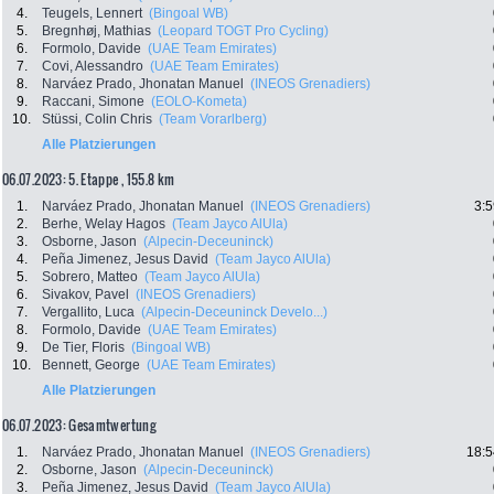
4.
Teugels, Lennert
(Bingoal WB)
5.
Bregnhøj, Mathias
(Leopard TOGT Pro Cycling)
6.
Formolo, Davide
(UAE Team Emirates)
7.
Covi, Alessandro
(UAE Team Emirates)
8.
Narváez Prado, Jhonatan Manuel
(INEOS Grenadiers)
9.
Raccani, Simone
(EOLO-Kometa)
10.
Stüssi, Colin Chris
(Team Vorarlberg)
Alle Platzierungen
06.07.2023: 5. Etappe , 155.8 km
1.
Narváez Prado, Jhonatan Manuel
(INEOS Grenadiers)
3:5
2.
Berhe, Welay Hagos
(Team Jayco AlUla)
3.
Osborne, Jason
(Alpecin-Deceuninck)
4.
Peña Jimenez, Jesus David
(Team Jayco AlUla)
5.
Sobrero, Matteo
(Team Jayco AlUla)
6.
Sivakov, Pavel
(INEOS Grenadiers)
7.
Vergallito, Luca
(Alpecin-Deceuninck Develo...)
8.
Formolo, Davide
(UAE Team Emirates)
9.
De Tier, Floris
(Bingoal WB)
10.
Bennett, George
(UAE Team Emirates)
Alle Platzierungen
06.07.2023: Gesamtwertung
1.
Narváez Prado, Jhonatan Manuel
(INEOS Grenadiers)
18:5
2.
Osborne, Jason
(Alpecin-Deceuninck)
3.
Peña Jimenez, Jesus David
(Team Jayco AlUla)