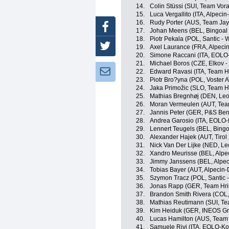
14.
Colin Stüssi (SUI, Team Vora
15.
Luca Vergallito (ITA, Alpeci
16.
Rudy Porter (AUS, Team Jay
Facebook
17.
Johan Meens (BEL, Bingoal
18.
Piotr Pekala (POL, Santic - 
Twitter
19.
Axel Laurance (FRA, Alpeci
20.
Simone Raccani (ITA, EOLO
21.
Michael Boros (CZE, Elkov -
Newsletter:
22.
Edward Ravasi (ITA, Team H
23.
Piotr Bro?yna (POL, Voster 
24.
Jaka Primožic (SLO, Team H
25.
Mathias Bregnhøj (DEN, Leo
26.
Moran Vermeulen (AUT, Tea
27.
Jannis Peter (GER, P&S Beno
28.
Andrea Garosio (ITA, EOLO
29.
Lennert Teugels (BEL, Bing
30.
Alexander Hajek (AUT, Tiro
31.
Nick Van Der Lijke (NED, L
32.
Xandro Meurisse (BEL, Alpe
33.
Jimmy Janssens (BEL, Alpe
34.
Tobias Bayer (AUT, Alpecin
35.
Szymon Tracz (POL, Santic 
36.
Jonas Rapp (GER, Team Hri
37.
Brandon Smith Rivera (COL
38.
Mathias Reutimann (SUI, Te
39.
Kim Heiduk (GER, INEOS Gr
40.
Lucas Hamilton (AUS, Team 
41.
Samuele Rivi (ITA, EOLO-K