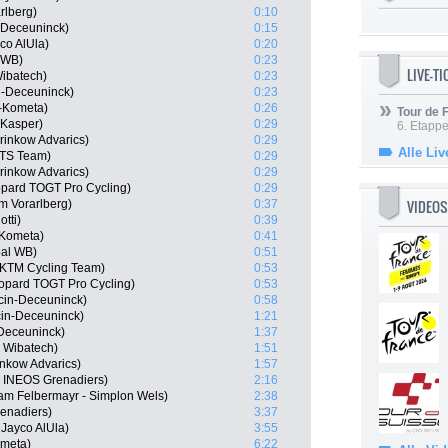
rlberg)
0:10
n-Deceuninck)
0:15
co AlUla)
0:20
 WB)
0:23
LIVE-T
Wibatech)
0:23
n-Deceuninck)
0:23
-Kometa)
0:26
Tour de
 Kasper)
0:29
6. Etapp
rinkow Advarics)
0:29
Alle Liv
ATS Team)
0:29
rinkow Advarics)
0:29
pard TOGT Pro Cycling)
0:29
VIDEOS
m Vorarlberg)
0:37
tti)
0:39
-Kometa)
0:41
oal WB)
0:51
l KTM Cycling Team)
0:53
eopard TOGT Pro Cycling)
0:53
cin-Deceuninck)
0:58
cin-Deceuninck)
1:21
-Deceuninck)
1:37
- Wibatech)
1:51
nkow Advarics)
1:57
, INEOS Grenadiers)
2:16
am Felbermayr - Simplon Wels)
2:38
enadiers)
3:37
Jayco AlUla)
3:55
ometa)
6:22