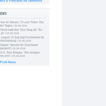
deos & Podcasts im Überblick
-NEWS
live im Stream, TV und Ticker: Die
des Tages
| 06.08.2026
révot hakt den Tour-Sieg ab: “Es
 ja“
| 05.08.2026
Lippert: D-Zug legt Fundament für
entscheidung
| 05.08.2026
Etappe: Strecke für Zuschauer
 gesperrt
| 05.08.2026
h 5. Tour-Etappe: “Ein riesiges
on uns“
| 05.08.2026
 Profi-News