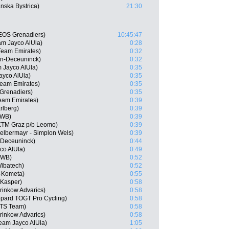
nska Bystrica)
21:30
EOS Grenadiers)
10:45:47
m Jayco AlUla)
0:28
Team Emirates)
0:32
in-Deceuninck)
0:32
 Jayco AlUla)
0:35
ayco AlUla)
0:35
Team Emirates)
0:35
Grenadiers)
0:35
eam Emirates)
0:39
rlberg)
0:39
 WB)
0:39
KTM Graz p/b Leomo)
0:39
Felbermayr - Simplon Wels)
0:39
n-Deceuninck)
0:44
co AlUla)
0:49
 WB)
0:52
Wibatech)
0:52
-Kometa)
0:55
 Kasper)
0:58
rinkow Advarics)
0:58
pard TOGT Pro Cycling)
0:58
ATS Team)
0:58
rinkow Advarics)
0:58
eam Jayco AlUla)
1:05