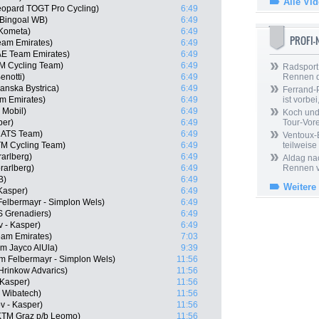
Alle Vi
opard TOGT Pro Cycling)
6:49
 Bingoal WB)
6:49
-Kometa)
6:49
PROFI
am Emirates)
6:49
E Team Emirates)
6:49
TM Cycling Team)
6:49
Radsport 
notti)
6:49
Rennen 
anska Bystrica)
6:49
Ferrand-P
m Emirates)
6:49
ist vorbei,
 Mobil)
6:49
Koch und 
per)
6:49
Tour-Vor
r ATS Team)
6:49
Ventoux-
KTM Cycling Team)
6:49
teilweise
arlberg)
6:49
Aldag nac
rarlberg)
6:49
Rennen v
B)
6:49
Weitere
Kasper)
6:49
Felbermayr - Simplon Wels)
6:49
S Grenadiers)
6:49
 - Kasper)
6:49
am Emirates)
7:03
am Jayco AlUla)
9:39
am Felbermayr - Simplon Wels)
11:56
rinkow Advarics)
11:56
 Kasper)
11:56
- Wibatech)
11:56
v - Kasper)
11:56
KTM Graz p/b Leomo)
11:56