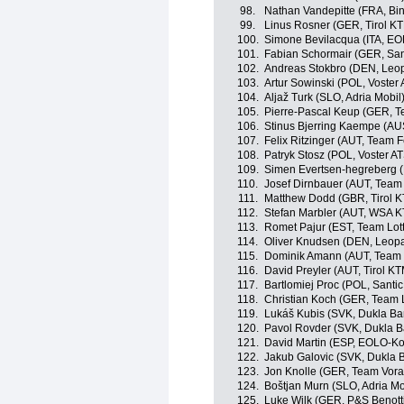
98.
Nathan Vandepitte (FRA, Bi
99.
Linus Rosner (GER, Tirol K
100.
Simone Bevilacqua (ITA, E
101.
Fabian Schormair (GER, Sant
102.
Andreas Stokbro (DEN, Leo
103.
Artur Sowinski (POL, Voster
104.
Aljaž Turk (SLO, Adria Mobil
105.
Pierre-Pascal Keup (GER, T
106.
Stinus Bjerring Kaempe (A
107.
Felix Ritzinger (AUT, Team 
108.
Patryk Stosz (POL, Voster A
109.
Simen Evertsen-hegreberg (
110.
Josef Dirnbauer (AUT, Team
111.
Matthew Dodd (GBR, Tirol 
112.
Stefan Marbler (AUT, WSA 
113.
Romet Pajur (EST, Team Lott
114.
Oliver Knudsen (DEN, Leopa
115.
Dominik Amann (AUT, Team 
116.
David Preyler (AUT, Tirol K
117.
Bartlomiej Proc (POL, Santic
118.
Christian Koch (GER, Team L
119.
Lukáš Kubis (SVK, Dukla Ba
120.
Pavol Rovder (SVK, Dukla B
121.
David Martin (ESP, EOLO-K
122.
Jakub Galovic (SVK, Dukla B
123.
Jon Knolle (GER, Team Vora
124.
Boštjan Murn (SLO, Adria Mo
125.
Luke Wilk (GER, P&S Benott