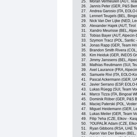
25.
Moran Vermeulen (AUT, Tea
26.
Jannis Peter (GER, P&S Beno
27.
Andrea Garosio (ITA, EOLO
28.
Lennert Teugels (BEL, Bing
29.
Nick Van Der Lijke (NED, L
30.
Alexander Hajek (AUT, Tiro
31.
Xandro Meurisse (BEL, Alpe
32.
Tobias Bayer (AUT, Alpecin
33.
Szymon Tracz (POL, Santic 
34.
Jonas Rapp (GER, Team Hri
35.
Brandon Smith Rivera (COL
36.
Kim Heiduk (GER, INEOS Gr
37.
Jimmy Janssens (BEL, Alpe
38.
Mathias Reutimann (SUI, Te
39.
Axel Laurance (FRA, Alpeci
40.
Samuele Rivi (ITA, EOLO-K
41.
Pascal Ackermann (GER, UA
42.
Javier Serrano (ESP, EOLO
43.
Lukas Rüegg (SUI, Team Vor
44.
Marco Tizza (ITA, Bingoal W
45.
Dominik Röber (GER, P&S Be
46.
Maciej Paterski (POL, Voste
47.
Miguel Heidemann (GER, Le
48.
Lukas Meiler (GER, Team Vo
49.
Filip ?eha (CZE, Elkov - Kas
50.
?OUPALÍK Adam (CZE, Elkov
51.
Ryan Gibbons (RSA, UAE Te
52.
Aaron Van Der Beken (BEL,