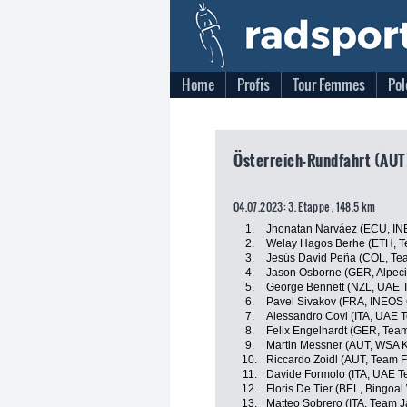
Home
Profis
Tour Femmes
Pol
Österreich-Rundfahrt (AUT)
04.07.2023: 3. Etappe , 148.5 km
1.
Jhonatan Narváez (ECU, IN
2.
Welay Hagos Berhe (ETH, T
3.
Jesús David Peña (COL, Tea
4.
Jason Osborne (GER, Alpec
5.
George Bennett (NZL, UAE 
6.
Pavel Sivakov (FRA, INEOS 
7.
Alessandro Covi (ITA, UAE 
8.
Felix Engelhardt (GER, Team
9.
Martin Messner (AUT, WSA 
10.
Riccardo Zoidl (AUT, Team 
11.
Davide Formolo (ITA, UAE T
12.
Floris De Tier (BEL, Bingoal
13.
Matteo Sobrero (ITA, Team J