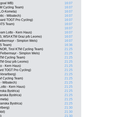
ngoal WB)
16:07
TM Cycling Team)
16:07
OLO-Kometa)
16:07
ic - Wibatech)
16:07
pard TOGT Pro Cycling)
16:07
 ATS Team)
16:07
)
16:07
eam Lotto - Kern Haus)
16:07
US, WSA KTM Graz p/b Leomo)
16:07
Felbermayr - Simplon Wels)
16:07
TS Team)
16:36
NOR, Tirol KTM Cycling Team)
21:25
 Felbermayr - Simplon Wels)
21:25
KTM Cycling Team)
21:25
KTM Graz p/b Leomo)
21:25
o - Kern Haus)
21:25
rd TOGT Pro Cycling)
21:25
Vorarlberg)
21:25
TM Cycling Team)
21:25
 - Wibatech)
21:25
otto - Kern Haus)
21:25
nska Bystrica)
21:25
anska Bystrica)
21:25
ometa)
21:25
anska Bystrica)
21:25
rlberg)
21:30
bil)
21:30
i)
21:30