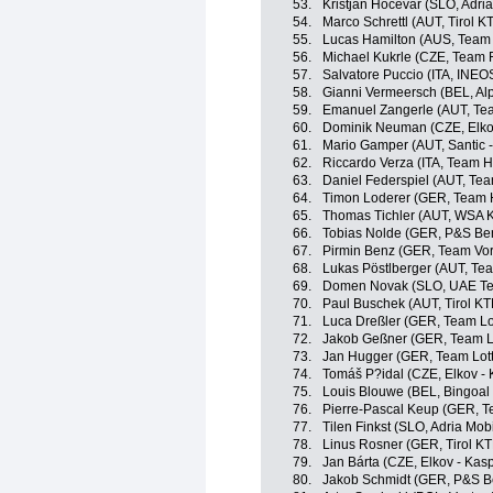
53.
Kristjan Hocevar (SLO, Adria
54.
Marco Schrettl (AUT, Tirol 
55.
Lucas Hamilton (AUS, Team 
56.
Michael Kukrle (CZE, Team 
57.
Salvatore Puccio (ITA, INEO
58.
Gianni Vermeersch (BEL, Al
59.
Emanuel Zangerle (AUT, Tea
60.
Dominik Neuman (CZE, Elko
61.
Mario Gamper (AUT, Santic 
62.
Riccardo Verza (ITA, Team H
63.
Daniel Federspiel (AUT, Te
64.
Timon Loderer (GER, Team H
65.
Thomas Tichler (AUT, WSA 
66.
Tobias Nolde (GER, P&S Ben
67.
Pirmin Benz (GER, Team Vor
68.
Lukas Pöstlberger (AUT, Te
69.
Domen Novak (SLO, UAE Te
70.
Paul Buschek (AUT, Tirol K
71.
Luca Dreßler (GER, Team Lo
72.
Jakob Geßner (GER, Team Lo
73.
Jan Hugger (GER, Team Lott
74.
Tomáš P?idal (CZE, Elkov - 
75.
Louis Blouwe (BEL, Bingoal
76.
Pierre-Pascal Keup (GER, T
77.
Tilen Finkst (SLO, Adria Mobi
78.
Linus Rosner (GER, Tirol K
79.
Jan Bárta (CZE, Elkov - Kas
80.
Jakob Schmidt (GER, P&S Be