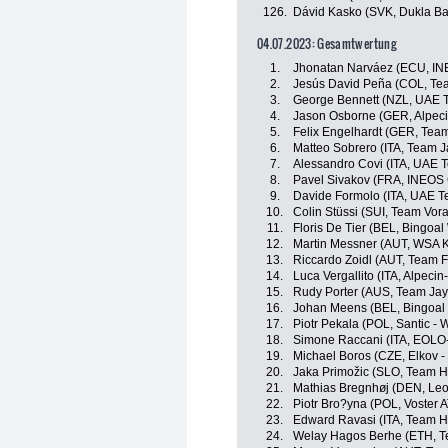
126.
Dávid Kasko (SVK, Dukla Ba
04.07.2023: Gesamtwertung
1.
Jhonatan Narváez (ECU, IN
2.
Jesús David Peña (COL, Tea
3.
George Bennett (NZL, UAE 
4.
Jason Osborne (GER, Alpec
5.
Felix Engelhardt (GER, Team
6.
Matteo Sobrero (ITA, Team J
7.
Alessandro Covi (ITA, UAE 
8.
Pavel Sivakov (FRA, INEOS 
9.
Davide Formolo (ITA, UAE T
10.
Colin Stüssi (SUI, Team Vora
11.
Floris De Tier (BEL, Bingoal
12.
Martin Messner (AUT, WSA 
13.
Riccardo Zoidl (AUT, Team 
14.
Luca Vergallito (ITA, Alpeci
15.
Rudy Porter (AUS, Team Jay
16.
Johan Meens (BEL, Bingoal
17.
Piotr Pekala (POL, Santic - 
18.
Simone Raccani (ITA, EOLO
19.
Michael Boros (CZE, Elkov -
20.
Jaka Primožic (SLO, Team H
21.
Mathias Bregnhøj (DEN, Leo
22.
Piotr Bro?yna (POL, Voster 
23.
Edward Ravasi (ITA, Team H
24.
Welay Hagos Berhe (ETH, T