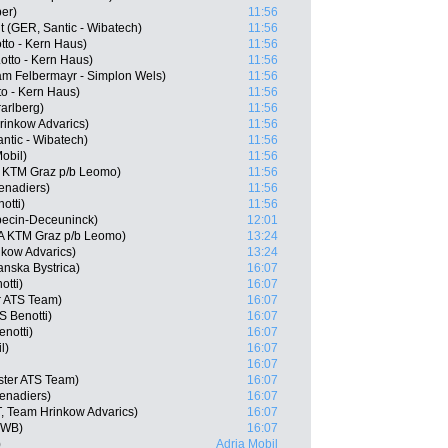
per)
11:56
 (GER, Santic - Wibatech)
11:56
tto - Kern Haus)
11:56
tto - Kern Haus)
11:56
m Felbermayr - Simplon Wels)
11:56
o - Kern Haus)
11:56
arlberg)
11:56
rinkow Advarics)
11:56
ntic - Wibatech)
11:56
Mobil)
11:56
A KTM Graz p/b Leomo)
11:56
enadiers)
11:56
otti)
11:56
pecin-Deceuninck)
12:01
A KTM Graz p/b Leomo)
13:24
nkow Advarics)
13:24
nska Bystrica)
16:07
otti)
16:07
r ATS Team)
16:07
 Benotti)
16:07
notti)
16:07
l)
16:07
16:07
ster ATS Team)
16:07
enadiers)
16:07
 Team Hrinkow Advarics)
16:07
 WB)
16:07
)
Adria Mobil