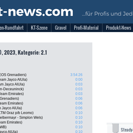
en-Rundfahrt
KT-Szene
Gravel
Profi-Material
Produkt-News
, 2023, Kategorie: 2.1
EOS Grenadiers)
3:54:26
eam Jayco AlUla)
0:00
m Jayco AlUla)
0:03
in-Deceuninck)
0:03
Team Emirates)
0:03
Grenadiers)
0:06
Team Emirates)
0:06
 Jayco AlUla)
0:06
KTM Graz p/b Leomo)
0:10
Felbermayr - Simplon Wels)
0:10
eam Emirates)
0:10
 WB)
0:10
Steady
ayco AlUla)
0:10