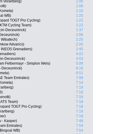
m Vorarlberg)
1:06
tti)
1:08
-Kometa)
1:10
oal WB)
1:20
eopard TOGT Pro Cycling)
1:22
l KTM Cycling Team)
1:22
cin-Deceuninck)
1:37
-Deceuninck)
2:06
- Wibatech)
2:20
nkow Advarics)
2:26
, INEOS Grenadiers)
2:45
enadiers)
4:02
cin-Deceuninck)
4:03
am Felbermayr - Simplon Wels)
5:08
n-Deceuninck)
6:16
ometa)
6:51
E Team Emirates)
7:08
-Kometa)
7:14
arlberg)
7:18
B)
7:18
notti)
7:18
r ATS Team)
7:18
opard TOGT Pro Cycling)
7:18
rarlberg)
7:18
per)
7:18
 - Kasper)
7:48
am Emirates)
7:54
 Bingoal WB)
7:54