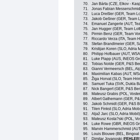
70.
Jan Bárta (CZE, Elkov - Kas
71.
Jonas Fabian Messerschmidt
72.
Luca Dreßler (GER, Team Lo
73.
Jakob Geßner (GER, Team Lo
74.
Emanuel Zangerle (AUT, Tea
75.
Jan Hugger (GER, Team Lott
76.
Pirmin Benz (GER, Team Vor
77.
Riccardo Verza (ITA, Team H
78.
Stefan Brandlmeier (GER, Sa
79.
Kristijan Koren (SLO, Adria 
80.
Philipp Hofbauer (AUT, WS
81.
Luke Plapp (AUS, INEOS Gr
82.
Tobias Nolde (GER, P&S Ben
83.
Gianni Vermeersch (BEL, Al
84.
Maximilian Kabas (AUT, WS
85.
Žiga Horvat (SLO, Team Hri
86.
Samuel Tuka (SVK, Dukla Ba
87.
Nick Bangert (GER, P&S Ben
88.
Mateusz Grabis (POL, Voste
89.
Albert Gathemann (GER, P&S
90.
Jakob Schmidt (GER, P&S Be
91.
Tilen Finkst (SLO, Adria Mobi
92.
Aljaž Jarc (SLO, Adria Mobil)
93.
Mateusz Kosta?ski (POL, Vo
94.
Luke Rowe (GBR, INEOS Gr
95.
Marvin Hammerschmid (AUT,
96.
Louis Blouwe (BEL, Bingoal
97.
Dimitar Jovanoski (
FEHLER