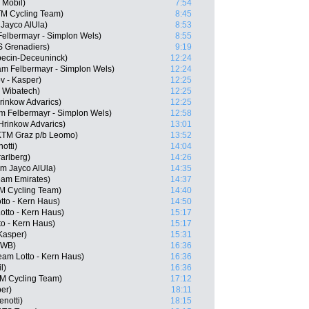
 Mobil)
7:54
KTM Cycling Team)
8:45
Jayco AlUla)
8:53
Felbermayr - Simplon Wels)
8:55
S Grenadiers)
9:19
pecin-Deceuninck)
12:24
m Felbermayr - Simplon Wels)
12:24
v - Kasper)
12:25
- Wibatech)
12:25
rinkow Advarics)
12:25
am Felbermayr - Simplon Wels)
12:58
rinkow Advarics)
13:01
KTM Graz p/b Leomo)
13:52
otti)
14:04
arlberg)
14:26
am Jayco AlUla)
14:35
am Emirates)
14:37
TM Cycling Team)
14:40
tto - Kern Haus)
14:50
tto - Kern Haus)
15:17
o - Kern Haus)
15:17
Kasper)
15:31
 WB)
16:36
eam Lotto - Kern Haus)
16:36
l)
16:36
TM Cycling Team)
17:12
per)
18:11
notti)
18:15