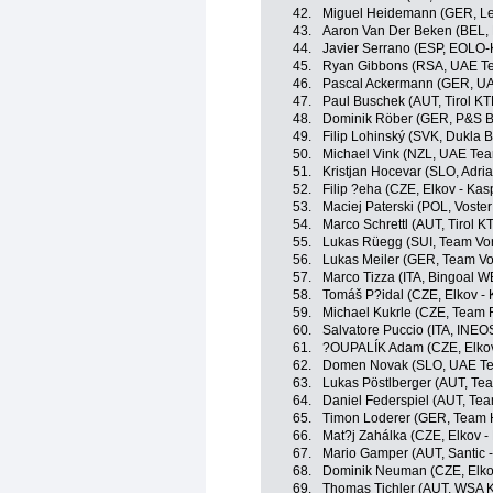
42.
Miguel Heidemann (GER, Le
43.
Aaron Van Der Beken (BEL,
44.
Javier Serrano (ESP, EOLO
45.
Ryan Gibbons (RSA, UAE Te
46.
Pascal Ackermann (GER, UA
47.
Paul Buschek (AUT, Tirol K
48.
Dominik Röber (GER, P&S Be
49.
Filip Lohinský (SVK, Dukla B
50.
Michael Vink (NZL, UAE Tea
51.
Kristjan Hocevar (SLO, Adria
52.
Filip ?eha (CZE, Elkov - Kas
53.
Maciej Paterski (POL, Voste
54.
Marco Schrettl (AUT, Tirol 
55.
Lukas Rüegg (SUI, Team Vor
56.
Lukas Meiler (GER, Team Vo
57.
Marco Tizza (ITA, Bingoal W
58.
Tomáš P?idal (CZE, Elkov - 
59.
Michael Kukrle (CZE, Team 
60.
Salvatore Puccio (ITA, INEO
61.
?OUPALÍK Adam (CZE, Elkov
62.
Domen Novak (SLO, UAE Te
63.
Lukas Pöstlberger (AUT, Te
64.
Daniel Federspiel (AUT, Te
65.
Timon Loderer (GER, Team H
66.
Mat?j Zahálka (CZE, Elkov -
67.
Mario Gamper (AUT, Santic 
68.
Dominik Neuman (CZE, Elko
69.
Thomas Tichler (AUT, WSA 