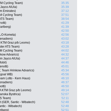
KTM Cycling Team)
35:35
Jayco AlUla)
35:39
m Emirates)
37:12
TM Cycling Team)
37:51
 ATS Team)
38:54
otti)
41:29
arlberg)
41:39
42:50
OLO-Kometa)
42:56
enadiers)
43:02
A KTM Graz p/b Leomo)
43:18
ster ATS Team)
43:28
TM Cycling Team)
44:02
nkow Advarics)
44:32
am Jayco AlUla)
44:37
Mobil)
44:46
notti)
45:01
 Team Hrinkow Advarics)
45:34
ngoal WB)
45:56
eam Lotto - Kern Haus)
46:10
enadiers)
46:37
otti)
46:50
A KTM Graz p/b Leomo)
49:14
anska Bystrica)
52:07
TS Team)
52:11
 (GER, Santic - Wibatech)
52:48
ntic - Wibatech)
52:48
rlberg)
52:51