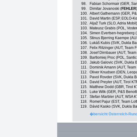
98.
Fabian Schormair (GER, Sant
99.
Dimitar Jovanoski (
FEHLER
100.
Albert Gathemann (GER, P&S
101.
David Martin (ESP, EOLO-K
102.
Aljaž Turk (SLO, Adria Mobil
103.
Mateusz Grabis (POL, Voste
104.
Simen Evertsen-hegreberg (
105.
Stinus Bjerring Kaempe (A
106.
Lukáš Kubis (SVK, Dukla Ba
107.
Felix Ritzinger (AUT, Team 
108.
Josef Dirnbauer (AUT, Team
109.
Bartlomiej Proc (POL, Santic
110.
Jakub Galovic (SVK, Dukla B
111.
Dominik Amann (AUT, Team 
112.
Oliver Knudsen (DEN, Leopa
113.
Pavol Rovder (SVK, Dukla B
114.
David Preyler (AUT, Tirol K
115.
Matthew Dodd (GBR, Tirol 
116.
Luke Wilk (GER, P&S Benott
117.
Stefan Marbler (AUT, WSA 
118.
Romet Pajur (EST, Team Lott
119.
Dávid Kasko (SVK, Dukla Ba
�bersicht Österreich-Rund