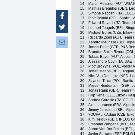
14.
Martin Messner (AUT, WSA 
15.
Mathias Bregnhøj (DEN, Leo
16.
Simone Raccani (ITA, EOLO
Facebook
17.
Piotr Pekala (POL, Santic - 
18.
Edward Ravasi (ITA, Team H
Twitter
19.
Lennert Teugels (BEL, Bing
20.
Michael Boros (CZE, Elkov -
21.
Riccardo Zoidl (AUT, Team 
Newsletter:
22.
Xandro Meurisse (BEL, Alpe
23.
Jannis Peter (GER, P&S Beno
24.
Brandon Smith Rivera (COL
25.
Tobias Bayer (AUT, Alpecin
26.
Alessandro Covi (ITA, UAE 
27.
Piotr Bro?yna (POL, Voster 
28.
Johan Meens (BEL, Bingoal
29.
Nick Van Der Lijke (NED, L
30.
Szymon Tracz (POL, Santic 
31.
Miguel Heidemann (GER, Le
32.
Jonas Rapp (GER, Team Hri
33.
Filip ?eha (CZE, Elkov - Kas
34.
Andrea Garosio (ITA, EOLO
35.
Axel Laurance (FRA, Alpeci
36.
Jimmy Janssens (BEL, Alpe
37.
?OUPALÍK Adam (CZE, Elkov
38.
Kim Heiduk (GER, INEOS Gr
39.
Emanuel Zangerle (AUT, Tea
40.
Aaron Van Der Beken (BEL,
41.
Javier Serrano (ESP, EOLO