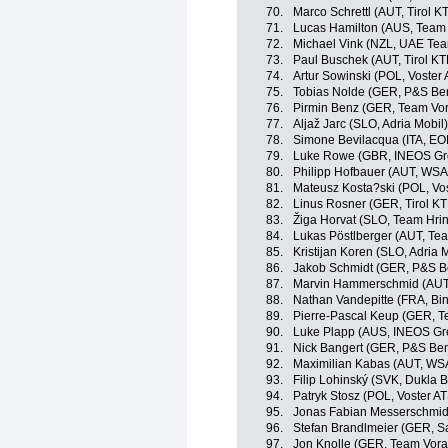
70.
Marco Schrettl (AUT, Tirol 
71.
Lucas Hamilton (AUS, Team 
72.
Michael Vink (NZL, UAE Tea
73.
Paul Buschek (AUT, Tirol K
74.
Artur Sowinski (POL, Voster
75.
Tobias Nolde (GER, P&S Ben
76.
Pirmin Benz (GER, Team Vor
77.
Aljaž Jarc (SLO, Adria Mobil)
78.
Simone Bevilacqua (ITA, E
79.
Luke Rowe (GBR, INEOS Gr
80.
Philipp Hofbauer (AUT, WS
81.
Mateusz Kosta?ski (POL, Vo
82.
Linus Rosner (GER, Tirol K
83.
Žiga Horvat (SLO, Team Hri
84.
Lukas Pöstlberger (AUT, Te
85.
Kristijan Koren (SLO, Adria 
86.
Jakob Schmidt (GER, P&S Be
87.
Marvin Hammerschmid (AUT,
88.
Nathan Vandepitte (FRA, Bi
89.
Pierre-Pascal Keup (GER, T
90.
Luke Plapp (AUS, INEOS Gr
91.
Nick Bangert (GER, P&S Ben
92.
Maximilian Kabas (AUT, WS
93.
Filip Lohinský (SVK, Dukla B
94.
Patryk Stosz (POL, Voster A
95.
Jonas Fabian Messerschmidt
96.
Stefan Brandlmeier (GER, Sa
97.
Jon Knolle (GER, Team Vora