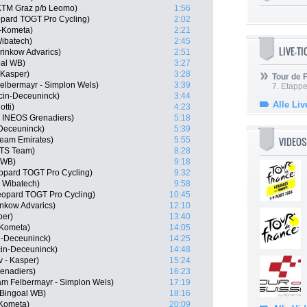
KTM Graz p/b Leomo)
1:56
pard TOGT Pro Cycling)
2:02
-Kometa)
2:21
Wibatech)
2:45
LIVE-T
rinkow Advarics)
2:51
oal WB)
3:27
 Kasper)
3:28
Tour de
Felbermayr - Simplon Wels)
3:39
7. Etappe
cin-Deceuninck)
3:44
Alle Liv
tti)
4:23
, INEOS Grenadiers)
5:18
-Deceuninck)
5:39
VIDEOS
Team Emirates)
5:55
ATS Team)
8:28
 WB)
9:18
eopard TOGT Pro Cycling)
9:32
- Wibatech)
9:58
opard TOGT Pro Cycling)
10:45
nkow Advarics)
12:10
per)
13:40
-Kometa)
14:05
n-Deceuninck)
14:25
cin-Deceuninck)
14:48
 - Kasper)
15:24
enadiers)
16:23
m Felbermayr - Simplon Wels)
17:19
 Bingoal WB)
18:16
-Kometa)
20:09