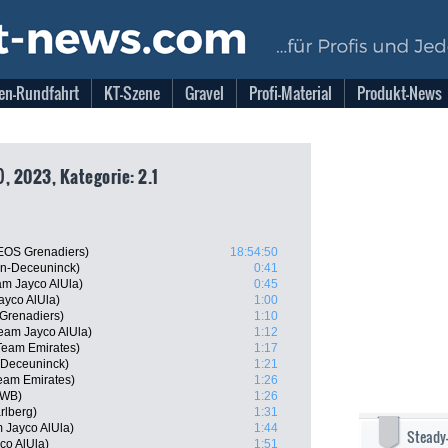
en-Rundfahrt
KT-Szene
Gravel
Profi-Material
Produkt-News
, 2023, Kategorie: 2.1
EOS Grenadiers)
18:54:50
in-Deceuninck)
0:41
m Jayco AlUla)
0:45
ayco AlUla)
1:00
Grenadiers)
1:10
eam Jayco AlUla)
1:12
Team Emirates)
1:17
n-Deceuninck)
1:21
eam Emirates)
1:26
 WB)
1:26
rlberg)
1:31
 Jayco AlUla)
1:44
Steady
co AlUla)
1:51