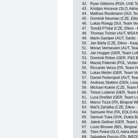
42.
Ryan Gibbons (RSA, UAE Te
43.
Kristjan Hocevar (SLO, Adria
44.
Mathias Reutimann (SUI, Te
45.
Dominik Neuman (CZE, Elko
46.
Lukas Rüegg (SUI, Team Vor
47.
Tomáš P?idal (CZE, Elkov - 
48.
Thomas Tichler (AUT, WSA 
49.
Mario Gamper (AUT, Santic 
50.
Jan Bárta (CZE, Elkov - Kas
51.
Moran Vermeulen (AUT, Tea
52.
Jan Hugger (GER, Team Lott
53.
Dominik Röber (GER, P&S Be
54.
Maciej Paterski (POL, Voste
55.
Riccardo Verza (ITA, Team H
56.
Lukas Meiler (GER, Team Vo
57.
Daniel Federspiel (AUT, Te
58.
Andreas Stokbro (DEN, Leo
59.
Michael Kukrle (CZE, Team 
60.
Timon Loderer (GER, Team H
61.
Luca Dreßler (GER, Team Lo
62.
Marco Tizza (ITA, Bingoal W
63.
Mat?j Zahálka (CZE, Elkov -
64.
Samuele Rivi (ITA, EOLO-K
65.
Samuel Tuka (SVK, Dukla Ba
66.
Jakob Geßner (GER, Team Lo
67.
Louis Blouwe (BEL, Bingoal
68.
Tilen Finkst (SLO, Adria Mobi
69.
Salvatore Puccio (ITA, INEO