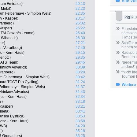
Alle Vi
am Emirates)
20:13
 Mobil)
22:23
am Felbermayr - Simplon Wels)
22:35
PROFI
v - Kasper)
23:17
arlberg)
25:02
Kasper)
25:22
Feurstein
KTM Graz p/b Leomo)
25:40
nächsten
- Wibatech)
26:30
| 07.08.2
per)
27:21
Schiffer 
binnen s
m Vorarlberg)
27:40
o - Kern Haus)
29:15
Radsport 
Rennen 
notti)
29:35
r ATS Team)
29:45
Niedermai
anders!“
rinkow Advarics)
30:09
|
rarlberg)
30:20
“Nicht ide
Tournon 
am Felbermayr - Simplon Wels)
30:42
pard TOGT Pro Cycling)
31:24
Weitere
Felbermayr - Simplon Wels)
31:37
rinkow Advarics)
31:43
tto - Kern Haus)
32:34
B)
33:18
 Kasper)
33:21
ometa)
33:41
nska Bystrica)
33:53
tto - Kern Haus)
33:58
 WB)
34:20
l)
35:18
S Grenadiers)
35:25