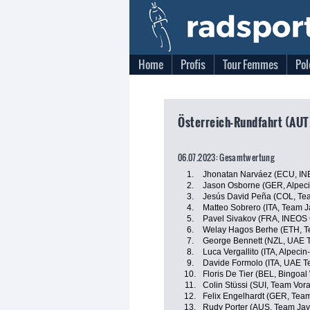
Home
Profis
Tour Femmes
Pol
Österreich-Rundfahrt (AUT)
06.07.2023: Gesamtwertung
1.
Jhonatan Narváez (ECU, IN
2.
Jason Osborne (GER, Alpec
3.
Jesús David Peña (COL, Tea
4.
Matteo Sobrero (ITA, Team J
5.
Pavel Sivakov (FRA, INEOS 
6.
Welay Hagos Berhe (ETH, T
7.
George Bennett (NZL, UAE 
8.
Luca Vergallito (ITA, Alpeci
9.
Davide Formolo (ITA, UAE T
10.
Floris De Tier (BEL, Bingoal
11.
Colin Stüssi (SUI, Team Vora
12.
Felix Engelhardt (GER, Team
13.
Rudy Porter (AUS, Team Jay