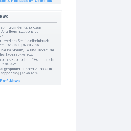
deos & Podcasts im Überblick
-NEWS
 sprintet in der Karibik zum
 Vorarlberg-Etappensieg
026
mit zweitem Schlüsselbeinbruch
echs Wochen
| 07.08.2026
live im Stream, TV und Ticker: Die
des Tages
| 07.08.2026
er als Edelhelferin: “Es ging nicht
 06.08.2026
al gesprintet“: Lippert verpasst in
Etappensieg
| 06.08.2026
 Profi-News