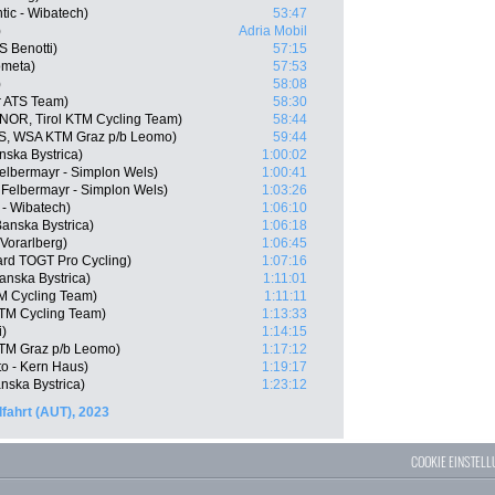
ic - Wibatech)
53:47
)
Adria Mobil
 Benotti)
57:15
ometa)
57:53
)
58:08
r ATS Team)
58:30
NOR, Tirol KTM Cycling Team)
58:44
US, WSA KTM Graz p/b Leomo)
59:44
nska Bystrica)
1:00:02
Felbermayr - Simplon Wels)
1:00:41
 Felbermayr - Simplon Wels)
1:03:26
 - Wibatech)
1:06:10
anska Bystrica)
1:06:18
Vorarlberg)
1:06:45
rd TOGT Pro Cycling)
1:07:16
anska Bystrica)
1:11:01
TM Cycling Team)
1:11:11
KTM Cycling Team)
1:13:33
i)
1:14:15
KTM Graz p/b Leomo)
1:17:12
o - Kern Haus)
1:19:17
nska Bystrica)
1:23:12
fahrt (AUT), 2023
COOKIE EINSTEL