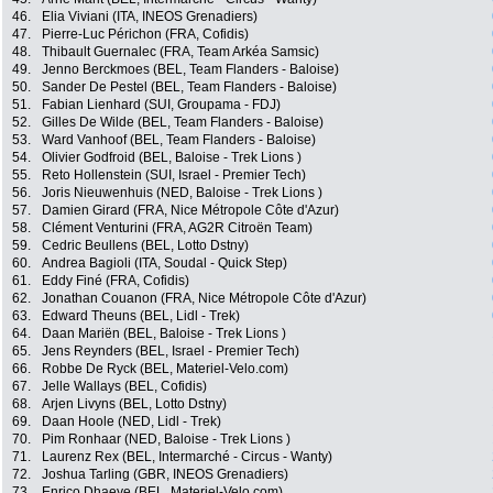
46.
Elia Viviani (ITA, INEOS Grenadiers)
47.
Pierre-Luc Périchon (FRA, Cofidis)
48.
Thibault Guernalec (FRA, Team Arkéa Samsic)
49.
Jenno Berckmoes (BEL, Team Flanders - Baloise)
50.
Sander De Pestel (BEL, Team Flanders - Baloise)
51.
Fabian Lienhard (SUI, Groupama - FDJ)
52.
Gilles De Wilde (BEL, Team Flanders - Baloise)
53.
Ward Vanhoof (BEL, Team Flanders - Baloise)
54.
Olivier Godfroid (BEL, Baloise - Trek Lions )
55.
Reto Hollenstein (SUI, Israel - Premier Tech)
56.
Joris Nieuwenhuis (NED, Baloise - Trek Lions )
57.
Damien Girard (FRA, Nice Métropole Côte d'Azur)
58.
Clément Venturini (FRA, AG2R Citroën Team)
59.
Cedric Beullens (BEL, Lotto Dstny)
60.
Andrea Bagioli (ITA, Soudal - Quick Step)
61.
Eddy Finé (FRA, Cofidis)
62.
Jonathan Couanon (FRA, Nice Métropole Côte d'Azur)
63.
Edward Theuns (BEL, Lidl - Trek)
64.
Daan Mariën (BEL, Baloise - Trek Lions )
65.
Jens Reynders (BEL, Israel - Premier Tech)
66.
Robbe De Ryck (BEL, Materiel-Velo.com)
67.
Jelle Wallays (BEL, Cofidis)
68.
Arjen Livyns (BEL, Lotto Dstny)
69.
Daan Hoole (NED, Lidl - Trek)
70.
Pim Ronhaar (NED, Baloise - Trek Lions )
71.
Laurenz Rex (BEL, Intermarché - Circus - Wanty)
72.
Joshua Tarling (GBR, INEOS Grenadiers)
73.
Enrico Dhaeye (BEL, Materiel-Velo.com)