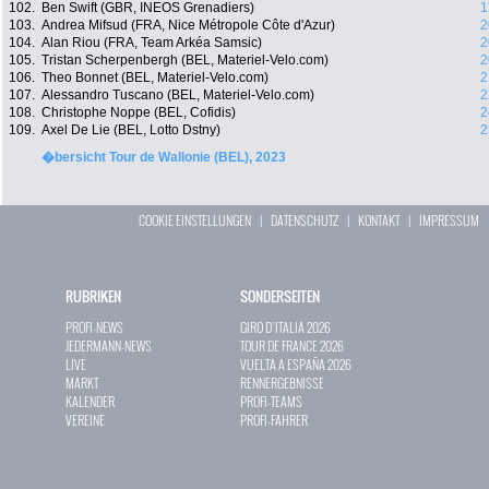
102.
Ben Swift (GBR, INEOS Grenadiers)
1
103.
Andrea Mifsud (FRA, Nice Métropole Côte d'Azur)
2
104.
Alan Riou (FRA, Team Arkéa Samsic)
2
105.
Tristan Scherpenbergh (BEL, Materiel-Velo.com)
2
106.
Theo Bonnet (BEL, Materiel-Velo.com)
2
107.
Alessandro Tuscano (BEL, Materiel-Velo.com)
2
108.
Christophe Noppe (BEL, Cofidis)
2
109.
Axel De Lie (BEL, Lotto Dstny)
2
�bersicht Tour de Wallonie (BEL), 2023
COOKIE EINSTELLUNGEN
|
DATENSCHUTZ
|
KONTAKT
|
IMPRESSUM
RUBRIKEN
SONDERSEITEN
PROFI-NEWS
GIRO D`ITALIA 2026
JEDERMANN-NEWS
TOUR DE FRANCE 2026
LIVE
VUELTA A ESPAÑA 2026
MARKT
RENNERGEBNISSE
KALENDER
PROFI-TEAMS
VEREINE
PROFI-FAHRER