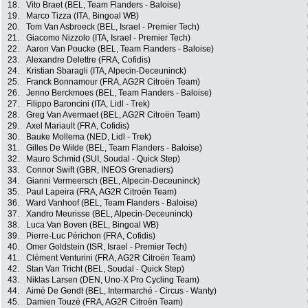
18.
Vito Braet (BEL, Team Flanders - Baloise)
19.
Marco Tizza (ITA, Bingoal WB)
20.
Tom Van Asbroeck (BEL, Israel - Premier Tech)
21.
Giacomo Nizzolo (ITA, Israel - Premier Tech)
22.
Aaron Van Poucke (BEL, Team Flanders - Baloise)
23.
Alexandre Delettre (FRA, Cofidis)
24.
Kristian Sbaragli (ITA, Alpecin-Deceuninck)
25.
Franck Bonnamour (FRA, AG2R Citroën Team)
26.
Jenno Berckmoes (BEL, Team Flanders - Baloise)
27.
Filippo Baroncini (ITA, Lidl - Trek)
28.
Greg Van Avermaet (BEL, AG2R Citroën Team)
29.
Axel Mariault (FRA, Cofidis)
30.
Bauke Mollema (NED, Lidl - Trek)
31.
Gilles De Wilde (BEL, Team Flanders - Baloise)
32.
Mauro Schmid (SUI, Soudal - Quick Step)
33.
Connor Swift (GBR, INEOS Grenadiers)
34.
Gianni Vermeersch (BEL, Alpecin-Deceuninck)
35.
Paul Lapeira (FRA, AG2R Citroën Team)
36.
Ward Vanhoof (BEL, Team Flanders - Baloise)
37.
Xandro Meurisse (BEL, Alpecin-Deceuninck)
38.
Luca Van Boven (BEL, Bingoal WB)
39.
Pierre-Luc Périchon (FRA, Cofidis)
40.
Omer Goldstein (ISR, Israel - Premier Tech)
41.
Clément Venturini (FRA, AG2R Citroën Team)
42.
Stan Van Tricht (BEL, Soudal - Quick Step)
43.
Niklas Larsen (DEN, Uno-X Pro Cycling Team)
44.
Aimé De Gendt (BEL, Intermarché - Circus - Wanty)
45.
Damien Touzé (FRA, AG2R Citroën Team)