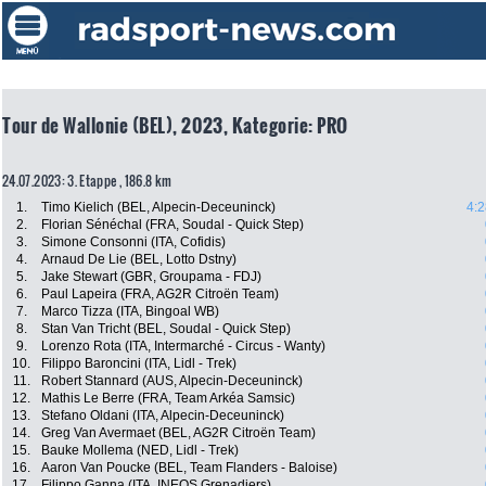
Tour de Wallonie (BEL), 2023, Kategorie: PRO
24.07.2023: 3. Etappe , 186.8 km
1.
Timo Kielich (BEL, Alpecin-Deceuninck)
4:2
2.
Florian Sénéchal (FRA, Soudal - Quick Step)
3.
Simone Consonni (ITA, Cofidis)
4.
Arnaud De Lie (BEL, Lotto Dstny)
5.
Jake Stewart (GBR, Groupama - FDJ)
6.
Paul Lapeira (FRA, AG2R Citroën Team)
7.
Marco Tizza (ITA, Bingoal WB)
8.
Stan Van Tricht (BEL, Soudal - Quick Step)
9.
Lorenzo Rota (ITA, Intermarché - Circus - Wanty)
10.
Filippo Baroncini (ITA, Lidl - Trek)
11.
Robert Stannard (AUS, Alpecin-Deceuninck)
12.
Mathis Le Berre (FRA, Team Arkéa Samsic)
13.
Stefano Oldani (ITA, Alpecin-Deceuninck)
14.
Greg Van Avermaet (BEL, AG2R Citroën Team)
15.
Bauke Mollema (NED, Lidl - Trek)
16.
Aaron Van Poucke (BEL, Team Flanders - Baloise)
17.
Filippo Ganna (ITA, INEOS Grenadiers)