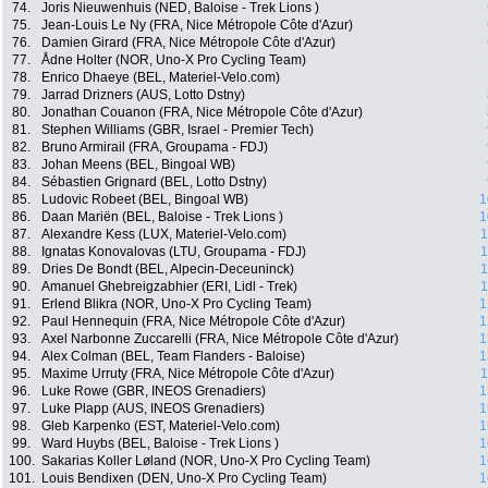
74.
Joris Nieuwenhuis (NED, Baloise - Trek Lions )
75.
Jean-Louis Le Ny (FRA, Nice Métropole Côte d'Azur)
76.
Damien Girard (FRA, Nice Métropole Côte d'Azur)
77.
Ådne Holter (NOR, Uno-X Pro Cycling Team)
78.
Enrico Dhaeye (BEL, Materiel-Velo.com)
79.
Jarrad Drizners (AUS, Lotto Dstny)
80.
Jonathan Couanon (FRA, Nice Métropole Côte d'Azur)
81.
Stephen Williams (GBR, Israel - Premier Tech)
82.
Bruno Armirail (FRA, Groupama - FDJ)
83.
Johan Meens (BEL, Bingoal WB)
84.
Sébastien Grignard (BEL, Lotto Dstny)
85.
Ludovic Robeet (BEL, Bingoal WB)
1
86.
Daan Mariën (BEL, Baloise - Trek Lions )
1
87.
Alexandre Kess (LUX, Materiel-Velo.com)
1
88.
Ignatas Konovalovas (LTU, Groupama - FDJ)
1
89.
Dries De Bondt (BEL, Alpecin-Deceuninck)
1
90.
Amanuel Ghebreigzabhier (ERI, Lidl - Trek)
1
91.
Erlend Blikra (NOR, Uno-X Pro Cycling Team)
1
92.
Paul Hennequin (FRA, Nice Métropole Côte d'Azur)
1
93.
Axel Narbonne Zuccarelli (FRA, Nice Métropole Côte d'Azur)
1
94.
Alex Colman (BEL, Team Flanders - Baloise)
1
95.
Maxime Urruty (FRA, Nice Métropole Côte d'Azur)
1
96.
Luke Rowe (GBR, INEOS Grenadiers)
1
97.
Luke Plapp (AUS, INEOS Grenadiers)
1
98.
Gleb Karpenko (EST, Materiel-Velo.com)
1
99.
Ward Huybs (BEL, Baloise - Trek Lions )
1
100.
Sakarias Koller Løland (NOR, Uno-X Pro Cycling Team)
1
101.
Louis Bendixen (DEN, Uno-X Pro Cycling Team)
1