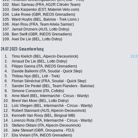
102.
Marc Sarreau (FRA, AG2R Citroën Team)
103.
Gleb Karpenko (EST, Materiel-Velo.com)
104.
Luke Rowe (GBR, INEOS Grenadiers)
105.
Ward Huybs (BEL, Baloise - Trek Lions )
106.
Alan Riou (FRA, Team Arkéa Samsic)
107.
Jarrad Drizners (AUS, Lotto Dstny)
108.
Ben Swift (GBR, INEOS Grenadiers)
109.
Axel De Lie (BEL, Lotto Dstny)
24.07.2023: Gesamtwertung
1.
Timo Kielich (BEL, Alpecin-Deceuninck)
13:2
2.
Arnaud De Lie (BEL, Lotto Dstny)
3.
Filippo Ganna (ITA, INEOS Grenadiers)
4.
Davide Ballerini (ITA, Soudal - Quick Step)
5.
Thibau Nys (BEL, Lidl - Trek)
6.
Florian Sénéchal (FRA, Soudal - Quick Step)
7.
Sander De Pestel (BEL, Team Flanders - Baloise)
8.
Simone Consonni (ITA, Cofidis)
9.
Arne Marit (BEL, Intermarché - Circus - Wanty)
10.
Brent Van Moer (BEL, Lotto Dstny)
11.
Loïc Vliegen (BEL, Intermarché - Circus - Wanty)
12.
Robert Stannard (AUS, Alpecin-Deceuninck)
13.
Kenneth Van Rooy (BEL, Bingoal WB)
14.
Lorenzo Rota (ITA, Intermarché - Circus - Wanty)
15.
Stefano Oldani (ITA, Alpecin-Deceuninck)
16.
Jake Stewart (GBR, Groupama - FDJ)
17.
Elia Viviani (ITA, INEOS Grenadiers)