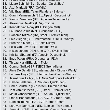
18.
Mauro Schmid (SUI, Soudal - Quick Step)
19.
Axel Mariault (FRA, Cofidis)
20.
Vito Braet (BEL, Team Flanders - Baloise)
21.
Gianni Vermeersch (BEL, Alpecin-Deceuninck)
22.
Xandro Meurisse (BEL, Alpecin-Deceuninck)
23.
Alexandre Delettre (FRA, Cofidis)
24.
Kenneth Van Rooy (BEL, Bingoal WB)
25.
Laurence Pithie (NZL, Groupama - FDJ)
26.
Giacomo Nizzolo (ITA, Israel - Premier Tech)
27.
Loïc Vliegen (BEL, Intermarché - Circus - Wanty)
28.
Brent Van Moer (BEL, Lotto Dstny)
29.
Luca Van Boven (BEL, Bingoal WB)
30.
Niklas Larsen (DEN, Uno-X Pro Cycling Team)
31.
Kristian Sbaragli (ITA, Alpecin-Deceuninck)
32.
Enzo Paleni (FRA, Groupama - FDJ)
33.
Thibau Nys (BEL, Lidl - Trek)
34.
Connor Swift (GBR, INEOS Grenadiers)
35.
Aimé De Gendt (BEL, Intermarché - Circus - Wanty)
36.
Laurens Huys (BEL, Intermarché - Circus - Wanty)
37.
Jean-Louis Le Ny (FRA, Nice Métropole Côte d'Azur)
38.
Davide Ballerini (ITA, Soudal - Quick Step)
39.
Omer Goldstein (ISR, Israel - Premier Tech)
40.
Tom Van Asbroeck (BEL, Israel - Premier Tech)
41.
Mauri Vansevenant (BEL, Soudal - Quick Step)
42.
Franck Bonnamour (FRA, AG2R Citroën Team)
43.
Damien Touzé (FRA, AG2R Citroën Team)
44.
Lars Van Der Haar (NED, Baloise - Trek Lions )
45.
Arne Marit (BEL, Intermarché - Circus - Wanty)