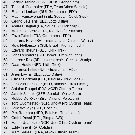
46.
Joshua Tarling (GBR, INEOS Grenadiers)
47.
Thibault Guernalec (FRA, Team Arkéa Samsic)
48.
Fabian Lienhard (SUI, Groupama - FDJ)
49.
Mauri Vansevenant (BEL, Soudal - Quick Step)
50.
Cedric Beullens (BEL, Lotto Dstny)
51.
Andrea Bagioli (ITA, Soudal - Quick Step)
52.
Mathis Le Berre (FRA, Team Arkéa Samsic)
53.
Enzo Paleni (FRA, Groupama - FDJ)
54.
Laurens Huys (BEL, Intermarché - Circus - Wanty)
55.
Reto Hollenstein (SUI, Israel - Premier Tech)
56.
Edward Theuns (BEL, Lidl - Trek)
57.
Jens Reynders (BEL, Israel - Premier Tech)
58.
Laurenz Rex (BEL, Intermarché - Circus - Wanty)
59.
Daan Hoole (NED, Lidl - Trek)
60.
Laurence Pithie (NZL, Groupama - FDJ)
61.
Arjen Livyns (BEL, Lotto Dstny)
62.
Olivier Godfroid (BEL, Baloise - Trek Lions )
63.
Lars Van Der Haar (NED, Baloise - Trek Lions )
64.
Antoine Raugel (FRA, AG2R Citroën Team)
65.
Jannik Steimle (GER, Soudal - Quick Step)
66.
Robbe De Ryck (BEL, Materiel-Velo.com)
67.
Tord Gudmestad (NOR, Uno-X Pro Cycling Team)
68.
Jelle Wallays (BEL, Cofidis)
69.
Pim Ronhaar (NED, Baloise - Trek Lions )
70.
Ceriel Desal (BEL, Bingoal WB)
71.
Martin Urianstad (NOR, Uno-X Pro Cycling Team)
72.
Eddy Finé (FRA, Cofidis)
73.
Marc Sarreau (FRA, AG2R Citroën Team)