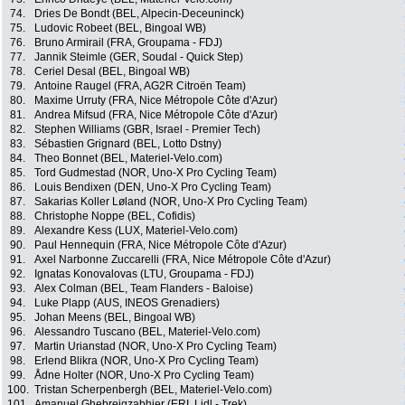
74.
Dries De Bondt (BEL, Alpecin-Deceuninck)
75.
Ludovic Robeet (BEL, Bingoal WB)
76.
Bruno Armirail (FRA, Groupama - FDJ)
77.
Jannik Steimle (GER, Soudal - Quick Step)
78.
Ceriel Desal (BEL, Bingoal WB)
79.
Antoine Raugel (FRA, AG2R Citroën Team)
80.
Maxime Urruty (FRA, Nice Métropole Côte d'Azur)
81.
Andrea Mifsud (FRA, Nice Métropole Côte d'Azur)
82.
Stephen Williams (GBR, Israel - Premier Tech)
83.
Sébastien Grignard (BEL, Lotto Dstny)
84.
Theo Bonnet (BEL, Materiel-Velo.com)
85.
Tord Gudmestad (NOR, Uno-X Pro Cycling Team)
86.
Louis Bendixen (DEN, Uno-X Pro Cycling Team)
87.
Sakarias Koller Løland (NOR, Uno-X Pro Cycling Team)
88.
Christophe Noppe (BEL, Cofidis)
89.
Alexandre Kess (LUX, Materiel-Velo.com)
90.
Paul Hennequin (FRA, Nice Métropole Côte d'Azur)
91.
Axel Narbonne Zuccarelli (FRA, Nice Métropole Côte d'Azur)
92.
Ignatas Konovalovas (LTU, Groupama - FDJ)
93.
Alex Colman (BEL, Team Flanders - Baloise)
94.
Luke Plapp (AUS, INEOS Grenadiers)
95.
Johan Meens (BEL, Bingoal WB)
96.
Alessandro Tuscano (BEL, Materiel-Velo.com)
97.
Martin Urianstad (NOR, Uno-X Pro Cycling Team)
98.
Erlend Blikra (NOR, Uno-X Pro Cycling Team)
99.
Ådne Holter (NOR, Uno-X Pro Cycling Team)
100.
Tristan Scherpenbergh (BEL, Materiel-Velo.com)
101.
Amanuel Ghebreigzabhier (ERI, Lidl - Trek)