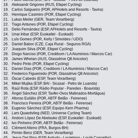
18.
Aleksandr Grigorev (RUS, Efapel Cycling)
19.
Carlos Salgueiro (POR, APHotels and Resorts - Tavira)
20.
Henrique Casimiro (POR, Efapel Cycling)
21.
Lukas Meiler (GER, Team Vorarlberg)
22.
Tiago Antunes (POR, Efapel Cycling)
23.
Delio Fernández (ESP, APHotels and Resorts - Tavira)
24.
Unai Iribar (ESP, Euskaltel - Euskadi)
25.
Luís Gomes (POR, Kelly / Simoldes / UDO)
26.
Daniel Babor (CZE, Caja Rural - Seguros RGA)
27.
Joaquim Silva (POR, Efapel Cycling)
28.
Diogo Narciso (POR, Credibom / LA Aluminios / Marcos Car)
29.
James Whelan (AUS, Glassdrive Q8 Anicolor)
30.
Pedro Pinto (POR, Efapel Cycling)
31.
Daniel Dias (POR, Credibom / LA Aluminios / Marcos Car)
32.
Frederico Figueiredo (POR, Glassdrive Q8 Anicolor)
33.
Óscar Cabedo (ESP, Team Vorarlberg)
34.
Mikel Mujika (ESP, BAI - Sicasal - Petro de Luanda)
35.
Raúl Rota (ESP, Rádio Popular - Paredes - Boavista)
36.
Ángel Sánchez (ESP, Tavfer-Ovos Matinados-Mortágua)
37.
Afonso Eulálio (POR, ABTF Betão - Feirense)
38.
Francisco Pereira (POR, ABTF Betão - Feirense)
39.
Eugenio Sánchez (ESP, Equipo Kern Pharma)
40.
Lars Quaedvlieg (NED, Universe Cycling Team)
41.
Andoni López De Abetxuko (ESP, Euskaltel - Euskadi)
42.
Ivo Pinheiro (POR, ABTF Betão - Feirense)
43.
Clément Alleno (FRA, Burgos-BH)
44.
Pirmin Benz (GER, Team Vorarlberg)
45.
Jesus Del Pino (ESP, Aviludo - Louletano - Loulé Concelho)