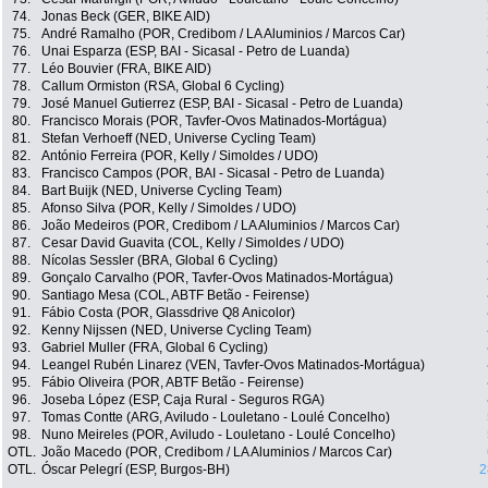
74.
Jonas Beck (GER, BIKE AID)
75.
André Ramalho (POR, Credibom / LA Aluminios / Marcos Car)
76.
Unai Esparza (ESP, BAI - Sicasal - Petro de Luanda)
77.
Léo Bouvier (FRA, BIKE AID)
78.
Callum Ormiston (RSA, Global 6 Cycling)
79.
José Manuel Gutierrez (ESP, BAI - Sicasal - Petro de Luanda)
80.
Francisco Morais (POR, Tavfer-Ovos Matinados-Mortágua)
81.
Stefan Verhoeff (NED, Universe Cycling Team)
82.
António Ferreira (POR, Kelly / Simoldes / UDO)
83.
Francisco Campos (POR, BAI - Sicasal - Petro de Luanda)
84.
Bart Buijk (NED, Universe Cycling Team)
85.
Afonso Silva (POR, Kelly / Simoldes / UDO)
86.
João Medeiros (POR, Credibom / LA Aluminios / Marcos Car)
87.
Cesar David Guavita (COL, Kelly / Simoldes / UDO)
88.
Nícolas Sessler (BRA, Global 6 Cycling)
89.
Gonçalo Carvalho (POR, Tavfer-Ovos Matinados-Mortágua)
90.
Santiago Mesa (COL, ABTF Betão - Feirense)
91.
Fábio Costa (POR, Glassdrive Q8 Anicolor)
92.
Kenny Nijssen (NED, Universe Cycling Team)
93.
Gabriel Muller (FRA, Global 6 Cycling)
94.
Leangel Rubén Linarez (VEN, Tavfer-Ovos Matinados-Mortágua)
95.
Fábio Oliveira (POR, ABTF Betão - Feirense)
96.
Joseba López (ESP, Caja Rural - Seguros RGA)
97.
Tomas Contte (ARG, Aviludo - Louletano - Loulé Concelho)
98.
Nuno Meireles (POR, Aviludo - Louletano - Loulé Concelho)
OTL.
João Macedo (POR, Credibom / LA Aluminios / Marcos Car)
OTL.
Óscar Pelegrí (ESP, Burgos-BH)
2