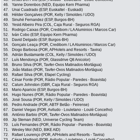
46.
Yanne Dorenbos (NED, Equipo Kern Pharma)
47.
Unai Cuadrado (ESP, Euskaltel - Euskadi)
48.
Hélder Gonçalves (POR, Kelly / Simoldes / UDO)
49.
Sinuhé Fernandez (ESP, Burgos-BH)
50.
Yesid Albeiro Pira (COL, Caja Rural - Seguros RGA)
51.
Rodrigo Caixas (POR, Credibom / LA Aluminios / Marcos Car)
52.
Iván Cobo (ESP, Equipo Kern Pharma)
53.
David Delgado (ESP, Burgos-BH)
54.
Gonçalo Leaça (POR, Credibom / LA Aluminios / Marcos Car)
55.
Diogo Barbosa (POR, APHotels and Resorts - Tavira)
56.
Adrián Bustamante (COL, Kelly / Simoldes / UDO)
57.
Luís Mendonça (POR, Glassdrive Q8 Anicolor)
58.
Bruno Silva (POR, Tavfer-Ovos Matinados-Mortágua)
59.
João Matias (POR, Tavfer-Ovos Matinados-Mortágua)
60.
Rafael Silva (POR, Efapel Cycling)
61.
César Fonte (POR, Rádio Popular - Paredes - Boavista)
62.
Calum Johnston (GBR, Caja Rural - Seguros RGA)
63.
Mario Aparicio (ESP, Burgos-BH)
64.
Hugo Nunes (POR, Rádio Popular - Paredes - Boavista)
65.
José Sousa (POR, Kelly / Simoldes / UDO)
66.
Pedro Andrade (POR, ABTF Betão - Feirense)
67.
Daniel Viegas (POR, Aviludo - Louletano - Loulé Concelho)
68.
António Barbio (POR, Tavfer-Ovos Matinados-Mortágua)
69.
Jip Steman (NED, Universe Cycling Team)
70.
Luís Fernandes (POR, Rádio Popular - Paredes - Boavista)
71.
Wesley Mol (NED, BIKE AID)
72.
Rafael Lourenço (POR, APHotels and Resorts - Tavira)
73.
César Martingil (POR, Aviludo - Louletano - Loulé Concelho)