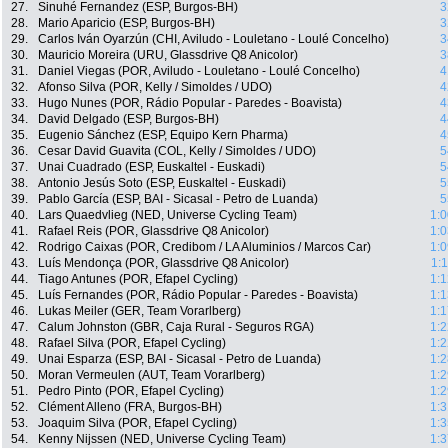
27.
Sinuhé Fernandez (ESP, Burgos-BH)
3
28.
Mario Aparicio (ESP, Burgos-BH)
3
29.
Carlos Iván Oyarzún (CHI, Aviludo - Louletano - Loulé Concelho)
3
30.
Mauricio Moreira (URU, Glassdrive Q8 Anicolor)
3
31.
Daniel Viegas (POR, Aviludo - Louletano - Loulé Concelho)
4
32.
Afonso Silva (POR, Kelly / Simoldes / UDO)
4
33.
Hugo Nunes (POR, Rádio Popular - Paredes - Boavista)
4
34.
David Delgado (ESP, Burgos-BH)
4
35.
Eugenio Sánchez (ESP, Equipo Kern Pharma)
4
36.
Cesar David Guavita (COL, Kelly / Simoldes / UDO)
5
37.
Unai Cuadrado (ESP, Euskaltel - Euskadi)
5
38.
Antonio Jesús Soto (ESP, Euskaltel - Euskadi)
5
39.
Pablo García (ESP, BAI - Sicasal - Petro de Luanda)
5
40.
Lars Quaedvlieg (NED, Universe Cycling Team)
1:0
41.
Rafael Reis (POR, Glassdrive Q8 Anicolor)
1:0
42.
Rodrigo Caixas (POR, Credibom / LA Aluminios / Marcos Car)
1:0
43.
Luís Mendonça (POR, Glassdrive Q8 Anicolor)
1:
44.
Tiago Antunes (POR, Efapel Cycling)
1:1
45.
Luís Fernandes (POR, Rádio Popular - Paredes - Boavista)
1:1
46.
Lukas Meiler (GER, Team Vorarlberg)
1:1
47.
Calum Johnston (GBR, Caja Rural - Seguros RGA)
1:2
48.
Rafael Silva (POR, Efapel Cycling)
1:2
49.
Unai Esparza (ESP, BAI - Sicasal - Petro de Luanda)
1:2
50.
Moran Vermeulen (AUT, Team Vorarlberg)
1:2
51.
Pedro Pinto (POR, Efapel Cycling)
1:2
52.
Clément Alleno (FRA, Burgos-BH)
1:3
53.
Joaquim Silva (POR, Efapel Cycling)
1:3
54.
Kenny Nijssen (NED, Universe Cycling Team)
1:3