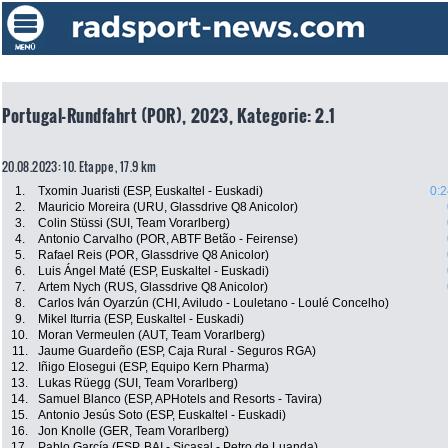
Portugal-Rundfahrt (POR), 2023, Kategorie: 2.1
20.08.2023: 10. Etappe , 17.9 km
1.
Txomin Juaristi (ESP, Euskaltel - Euskadi)
0:2
2.
Mauricio Moreira (URU, Glassdrive Q8 Anicolor)
3.
Colin Stüssi (SUI, Team Vorarlberg)
4.
Antonio Carvalho (POR, ABTF Betão - Feirense)
5.
Rafael Reis (POR, Glassdrive Q8 Anicolor)
6.
Luis Ángel Maté (ESP, Euskaltel - Euskadi)
7.
Artem Nych (RUS, Glassdrive Q8 Anicolor)
8.
Carlos Iván Oyarzún (CHI, Aviludo - Louletano - Loulé Concelho)
9.
Mikel Iturria (ESP, Euskaltel - Euskadi)
10.
Moran Vermeulen (AUT, Team Vorarlberg)
11.
Jaume Guardeño (ESP, Caja Rural - Seguros RGA)
12.
Iñigo Elosegui (ESP, Equipo Kern Pharma)
13.
Lukas Rüegg (SUI, Team Vorarlberg)
14.
Samuel Blanco (ESP, APHotels and Resorts - Tavira)
15.
Antonio Jesús Soto (ESP, Euskaltel - Euskadi)
16.
Jon Knolle (GER, Team Vorarlberg)
17.
Pablo García (ESP, BAI - Sicasal - Petro de Luanda)