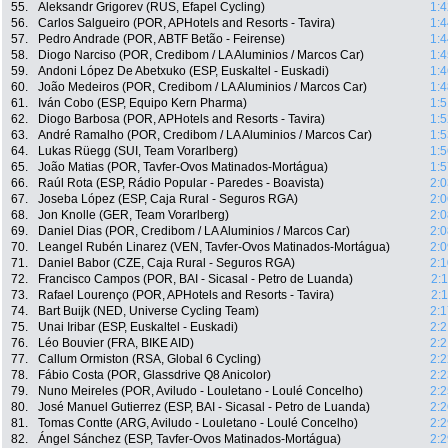
55.
Aleksandr Grigorev (RUS, Efapel Cycling)
1:4
56.
Carlos Salgueiro (POR, APHotels and Resorts - Tavira)
1:4
57.
Pedro Andrade (POR, ABTF Betão - Feirense)
1:4
58.
Diogo Narciso (POR, Credibom / LA Aluminios / Marcos Car)
1:4
59.
Andoni López De Abetxuko (ESP, Euskaltel - Euskadi)
1:4
60.
João Medeiros (POR, Credibom / LA Aluminios / Marcos Car)
1:4
61.
Iván Cobo (ESP, Equipo Kern Pharma)
1:5
62.
Diogo Barbosa (POR, APHotels and Resorts - Tavira)
1:5
63.
André Ramalho (POR, Credibom / LA Aluminios / Marcos Car)
1:5
64.
Lukas Rüegg (SUI, Team Vorarlberg)
1:5
65.
João Matias (POR, Tavfer-Ovos Matinados-Mortágua)
1:5
66.
Raúl Rota (ESP, Rádio Popular - Paredes - Boavista)
2:0
67.
Joseba López (ESP, Caja Rural - Seguros RGA)
2:0
68.
Jon Knolle (GER, Team Vorarlberg)
2:0
69.
Daniel Dias (POR, Credibom / LA Aluminios / Marcos Car)
2:0
70.
Leangel Rubén Linarez (VEN, Tavfer-Ovos Matinados-Mortágua)
2:0
71.
Daniel Babor (CZE, Caja Rural - Seguros RGA)
2:1
72.
Francisco Campos (POR, BAI - Sicasal - Petro de Luanda)
2:
73.
Rafael Lourenço (POR, APHotels and Resorts - Tavira)
2:
74.
Bart Buijk (NED, Universe Cycling Team)
2:1
75.
Unai Iribar (ESP, Euskaltel - Euskadi)
2:2
76.
Léo Bouvier (FRA, BIKE AID)
2:2
77.
Callum Ormiston (RSA, Global 6 Cycling)
2:2
78.
Fábio Costa (POR, Glassdrive Q8 Anicolor)
2:2
79.
Nuno Meireles (POR, Aviludo - Louletano - Loulé Concelho)
2:2
80.
José Manuel Gutierrez (ESP, BAI - Sicasal - Petro de Luanda)
2:2
81.
Tomas Contte (ARG, Aviludo - Louletano - Loulé Concelho)
2:2
82.
Ángel Sánchez (ESP, Tavfer-Ovos Matinados-Mortágua)
2:2