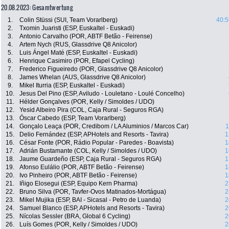
20.08.2023: Gesamtwertung
1.
Colin Stüssi (SUI, Team Vorarlberg)
40:5
2.
Txomin Juaristi (ESP, Euskaltel - Euskadi)
3.
Antonio Carvalho (POR, ABTF Betão - Feirense)
4.
Artem Nych (RUS, Glassdrive Q8 Anicolor)
5.
Luis Ángel Maté (ESP, Euskaltel - Euskadi)
6.
Henrique Casimiro (POR, Efapel Cycling)
7.
Frederico Figueiredo (POR, Glassdrive Q8 Anicolor)
8.
James Whelan (AUS, Glassdrive Q8 Anicolor)
9.
Mikel Iturria (ESP, Euskaltel - Euskadi)
10.
Jesus Del Pino (ESP, Aviludo - Louletano - Loulé Concelho)
11.
Hélder Gonçalves (POR, Kelly / Simoldes / UDO)
12.
Yesid Albeiro Pira (COL, Caja Rural - Seguros RGA)
13.
Óscar Cabedo (ESP, Team Vorarlberg)
14.
Gonçalo Leaça (POR, Credibom / LA Aluminios / Marcos Car)
1
15.
Delio Fernández (ESP, APHotels and Resorts - Tavira)
1
16.
César Fonte (POR, Rádio Popular - Paredes - Boavista)
1
17.
Adrián Bustamante (COL, Kelly / Simoldes / UDO)
1
18.
Jaume Guardeño (ESP, Caja Rural - Seguros RGA)
1
19.
Afonso Eulálio (POR, ABTF Betão - Feirense)
1
20.
Ivo Pinheiro (POR, ABTF Betão - Feirense)
1
21.
Iñigo Elosegui (ESP, Equipo Kern Pharma)
2
22.
Bruno Silva (POR, Tavfer-Ovos Matinados-Mortágua)
2
23.
Mikel Mujika (ESP, BAI - Sicasal - Petro de Luanda)
2
24.
Samuel Blanco (ESP, APHotels and Resorts - Tavira)
2
25.
Nícolas Sessler (BRA, Global 6 Cycling)
2
26.
Luís Gomes (POR, Kelly / Simoldes / UDO)
2