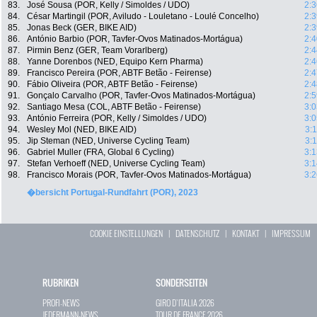
83.
José Sousa (POR, Kelly / Simoldes / UDO)
2:3
84.
César Martingil (POR, Aviludo - Louletano - Loulé Concelho)
2:3
85.
Jonas Beck (GER, BIKE AID)
2:3
86.
António Barbio (POR, Tavfer-Ovos Matinados-Mortágua)
2:4
87.
Pirmin Benz (GER, Team Vorarlberg)
2:4
88.
Yanne Dorenbos (NED, Equipo Kern Pharma)
2:4
89.
Francisco Pereira (POR, ABTF Betão - Feirense)
2:4
90.
Fábio Oliveira (POR, ABTF Betão - Feirense)
2:4
91.
Gonçalo Carvalho (POR, Tavfer-Ovos Matinados-Mortágua)
2:5
92.
Santiago Mesa (COL, ABTF Betão - Feirense)
3:0
93.
António Ferreira (POR, Kelly / Simoldes / UDO)
3:0
94.
Wesley Mol (NED, BIKE AID)
3:
95.
Jip Steman (NED, Universe Cycling Team)
3:
96.
Gabriel Muller (FRA, Global 6 Cycling)
3:1
97.
Stefan Verhoeff (NED, Universe Cycling Team)
3:1
98.
Francisco Morais (POR, Tavfer-Ovos Matinados-Mortágua)
3:2
�bersicht Portugal-Rundfahrt (POR), 2023
COOKIE EINSTELLUNGEN
|
DATENSCHUTZ
|
KONTAKT
|
IMPRESSUM
RUBRIKEN
SONDERSEITEN
PROFI-NEWS
GIRO D`ITALIA 2026
JEDERMANN-NEWS
TOUR DE FRANCE 2026