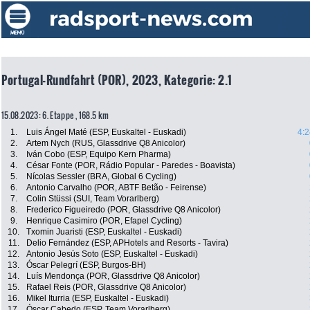
Portugal-Rundfahrt (POR), 2023, Kategorie: 2.1
15.08.2023: 6. Etappe , 168.5 km
1.
Luis Ángel Maté (ESP, Euskaltel - Euskadi)
4:2
2.
Artem Nych (RUS, Glassdrive Q8 Anicolor)
3.
Iván Cobo (ESP, Equipo Kern Pharma)
4.
César Fonte (POR, Rádio Popular - Paredes - Boavista)
5.
Nícolas Sessler (BRA, Global 6 Cycling)
6.
Antonio Carvalho (POR, ABTF Betão - Feirense)
7.
Colin Stüssi (SUI, Team Vorarlberg)
8.
Frederico Figueiredo (POR, Glassdrive Q8 Anicolor)
9.
Henrique Casimiro (POR, Efapel Cycling)
10.
Txomin Juaristi (ESP, Euskaltel - Euskadi)
11.
Delio Fernández (ESP, APHotels and Resorts - Tavira)
12.
Antonio Jesús Soto (ESP, Euskaltel - Euskadi)
13.
Óscar Pelegrí (ESP, Burgos-BH)
14.
Luís Mendonça (POR, Glassdrive Q8 Anicolor)
15.
Rafael Reis (POR, Glassdrive Q8 Anicolor)
16.
Mikel Iturria (ESP, Euskaltel - Euskadi)
17.
Óscar Cabedo (ESP, Team Vorarlberg)