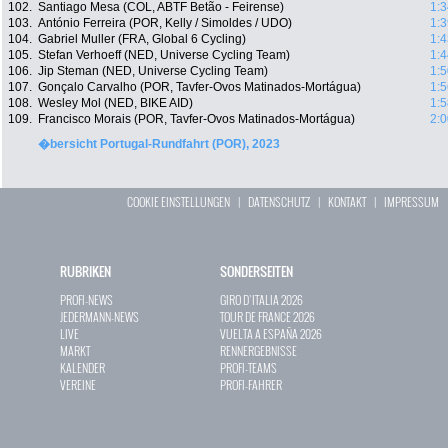
102.
Santiago Mesa (COL, ABTF Betão - Feirense)
1:3
103.
António Ferreira (POR, Kelly / Simoldes / UDO)
1:3
104.
Gabriel Muller (FRA, Global 6 Cycling)
1:4
105.
Stefan Verhoeff (NED, Universe Cycling Team)
1:4
106.
Jip Steman (NED, Universe Cycling Team)
1:5
107.
Gonçalo Carvalho (POR, Tavfer-Ovos Matinados-Mortágua)
1:5
108.
Wesley Mol (NED, BIKE AID)
1:5
109.
Francisco Morais (POR, Tavfer-Ovos Matinados-Mortágua)
2:0
�bersicht Portugal-Rundfahrt (POR), 2023
COOKIE EINSTELLUNGEN
|
DATENSCHUTZ
|
KONTAKT
|
IMPRESSUM
RUBRIKEN
SONDERSEITEN
PROFI-NEWS
GIRO D`ITALIA 2026
JEDERMANN-NEWS
TOUR DE FRANCE 2026
LIVE
VUELTA A ESPAÑA 2026
MARKT
RENNERGEBNISSE
KALENDER
PROFI-TEAMS
VEREINE
PROFI-FAHRER