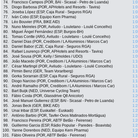
74.
Francisco Campos (POR, BAI - Sicasal - Petro de Luanda)
1:0
75.
Diogo Barbosa (POR, APHotels and Resorts - Tavira)
1:0
76.
Joseba López (ESP, Caja Rural - Seguros RGA)
1:0
77.
Iván Cobo (ESP, Equipo Kern Pharma)
1:0
78.
Léo Bouvier (FRA, BIKE AID)
1:0
79.
Nuno Meireles (POR, Aviludo - Louletano - Loulé Concelho)
1:0
80.
Miguel Ángel Fernández (ESP, Burgos-BH)
1:0
81.
Tomas Contte (ARG, Aviludo - Louletano - Loulé Concelho)
1:0
82.
Daniel Dias (POR, Credibom / LA Aluminios / Marcos Car)
1:0
83.
Daniel Babor (CZE, Caja Rural - Seguros RGA)
1:0
84.
Rafael Lourenço (POR, APHotels and Resorts - Tavira)
1:0
85.
José Sousa (POR, Kelly / Simoldes / UDO)
1:0
86.
João Macedo (POR, Credibom / LA Aluminios / Marcos Car)
1:1
87.
César Martingil (POR, Aviludo - Louletano - Loulé Concelho)
1:1
88.
Pirmin Benz (GER, Team Vorarlberg)
1:1
89.
Gorka Sorarrain (ESP, Caja Rural - Seguros RGA)
1:1
90.
Diogo Narciso (POR, Credibom / LA Aluminios / Marcos Car)
1:1
91.
André Ramalho (POR, Credibom / LA Aluminios / Marcos Car)
1:1
92.
Bart Buijk (NED, Universe Cycling Team)
1:1
93.
Fábio Costa (POR, Glassdrive Q8 Anicolor)
1:2
94.
José Manuel Gutierrez (ESP, BAI - Sicasal - Petro de Luanda)
1:2
95.
Jonas Beck (GER, BIKE AID)
1:2
96.
Unai Iribar (ESP, Euskaltel - Euskadi)
1:2
97.
António Barbio (POR, Tavfer-Ovos Matinados-Mortágua)
1:2
98.
Francisco Pereira (POR, ABTF Betão - Feirense)
1:2
99.
Guillermo Garcia (ESP, Rádio Popular - Paredes - Boavista)
1:2
100.
Yanne Dorenbos (NED, Equipo Kern Pharma)
1:2
101.
Fábio Oliveira (POR, ABTF Betão - Feirense)
1:2