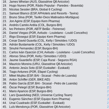
18.
James Whelan (AUS, Glassdrive Q8 Anicolor)
19.
Hugo Nunes (POR, Rádio Popular - Paredes - Boavista)
20.
Nícolas Sessler (BRA, Global 6 Cycling)
21.
Samuel Blanco (ESP, APHotels and Resorts - Tavira)
22.
Bruno Silva (POR, Tavfer-Ovos Matinados-Mortágua)
23.
Jon Agirre (ESP, Equipo Kern Pharma)
24.
Andrés Camilo Ardila (COL, Burgos-BH)
25.
Ivo Pinheiro (POR, ABTF Betão - Feirense)
1
26.
Daniel Viegas (POR, Aviludo - Louletano - Loulé Concelho)
1
27.
Iñigo Elosegui (ESP, Equipo Kern Pharma)
1
28.
Cesar David Guavita (COL, Kelly / Simoldes / UDO)
1
29.
Adrián Bustamante (COL, Kelly / Simoldes / UDO)
1
30.
Sinuhé Fernandez (ESP, Burgos-BH)
1
31.
Carlos Iván Oyarzún (CHI, Aviludo - Louletano - Loulé Concelho)
1
32.
Afonso Silva (POR, Kelly / Simoldes / UDO)
1
33.
Jaume Guardeño (ESP, Caja Rural - Seguros RGA)
1
34.
Mauricio Moreira (URU, Glassdrive Q8 Anicolor)
1
35.
Antonio Jesús Soto (ESP, Euskaltel - Euskadi)
1
36.
Tiago Antunes (POR, Efapel Cycling)
1
37.
Mikel Mujika (ESP, BAI - Sicasal - Petro de Luanda)
1
38.
Anton Schiffer (GER, BIKE AID)
1
39.
Pablo García (ESP, BAI - Sicasal - Petro de Luanda)
2
40.
Óscar Pelegrí (ESP, Burgos-BH)
2
41.
Mario Aparicio (ESP, Burgos-BH)
2
42.
Lars Quaedvlieg (NED, Universe Cycling Team)
2
43.
Eugenio Sánchez (ESP, Equipo Kern Pharma)
2
44.
Unai Cuadrado (ESP, Euskaltel - Euskadi)
2
45.
Luís Mendonça (POR, Glassdrive Q8 Anicolor)
2