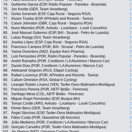
74.
Guillermo Garcia (ESP, Rádio Popular - Paredes - Boavista)
2
75.
Jon Knolle (GER, Team Vorarlberg)
2
76.
Gorka Sorarrain (ESP, Caja Rural - Seguros RGA)
2
77.
Alvaro Trueba (ESP, APHotels and Resorts - Tavira)
2
78.
Calum Johnston (GBR, Caja Rural - Seguros RGA)
2
79.
Nuno Meireles (POR, Aviludo - Louletano - Loulé Concelho)
2
80.
José Manuel Gutierrez (ESP, BAI - Sicasal - Petro de Luanda)
2
81.
Lukas Rüegg (SUI, Team Vorarlberg)
2
82.
Joseba López (ESP, Caja Rural - Seguros RGA)
2
83.
Francisco Campos (POR, BAI - Sicasal - Petro de Luanda)
2
84.
Yanne Dorenbos (NED, Equipo Kern Pharma)
2
85.
Luís Fernandes (POR, Rádio Popular - Paredes - Boavista)
2
86.
André Ramalho (POR, Credibom / LA Aluminios / Marcos Car)
2
87.
Daniel Dias (POR, Credibom / LA Aluminios / Marcos Car)
2
88.
Aleksandr Grigorev (RUS, Efapel Cycling)
2
89.
Rafael Lourenço (POR, APHotels and Resorts - Tavira)
2
90.
Callum Ormiston (RSA, Global 6 Cycling)
2
91.
Leangel Rubén Linarez (VEN, Tavfer-Ovos Matinados-Mortágua)
2
92.
Francisco Pereira (POR, ABTF Betão - Feirense)
2
93.
Santiago Mesa (COL, ABTF Betão - Feirense)
2
94.
Miguel Ángel Fernández (ESP, Burgos-BH)
2
95.
Tomas Contte (ARG, Aviludo - Louletano - Loulé Concelho)
2
96.
Pirmin Benz (GER, Team Vorarlberg)
2
97.
Ángel Sánchez (ESP, Tavfer-Ovos Matinados-Mortágua)
2
98.
Fábio Costa (POR, Glassdrive Q8 Anicolor)
2
99.
João Medeiros (POR, Credibom / LA Aluminios / Marcos Car)
2
100.
Gonçalo Carvalho (POR, Tavfer-Ovos Matinados-Mortágua)
2
101.
Jip Steman (NED, Universe Cycling Team)
3