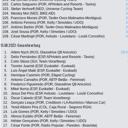
102.
Carlos Salgueiro (POR, APHotels and Resorts - Tavira)
3
103.
Stefan Verhoeff (NED, Universe Cycling Team)
3
104.
Wesley Mol (NED, BIKE AID)
3
105.
Francisco Morais (POR, Tavfer-Ovos Matinados-Mortágua)
3
106.
António Ferreira (POR, Kelly / Simoldes / UDO)
3
107.
António Barbio (POR, Tavfer-Ovos Matinados-Mortágua)
3
108.
José Sousa (POR, Kelly / Simoldes / UDO)
3
109.
César Martingil (POR, Aviludo - Louletano - Loulé Concelho)
3
15.08.2023: Gesamtwertung
1.
Artem Nych (RUS, Glassdrive Q8 Anicolor)
28:0
2.
Delio Fernández (ESP, APHotels and Resorts - Tavira)
3.
Colin Stüssi (SUI, Team Vorarlberg)
4.
Txomin Juaristi (ESP, Euskaltel - Euskadi)
5.
Luis Ángel Maté (ESP, Euskaltel - Euskadi)
6.
Henrique Casimiro (POR, Efapel Cycling)
7.
Antonio Carvalho (POR, ABTF Betão - Feirense)
8.
Frederico Figueiredo (POR, Glassdrive Q8 Anicolor)
9.
Mikel Iturria (ESP, Euskaltel - Euskadi)
10.
Jesus Del Pino (ESP, Aviludo - Louletano - Loulé Concelho)
11.
Óscar Cabedo (ESP, Team Vorarlberg)
12.
Gonçalo Leaça (POR, Credibom / LA Aluminios / Marcos Car)
13.
Yesid Albeiro Pira (COL, Caja Rural - Seguros RGA)
14.
Luís Gomes (POR, Kelly / Simoldes / UDO)
15.
Afonso Eulálio (POR, ABTF Betão - Feirense)
16.
Hélder Gonçalves (POR, Kelly / Simoldes / UDO)
17.
César Fonte (POR, Rádio Popular - Paredes - Boavista)