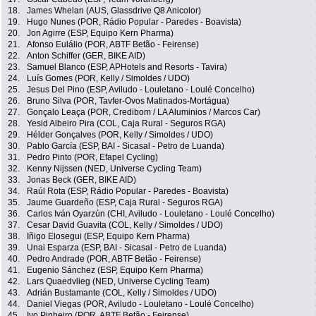
18.
James Whelan (AUS, Glassdrive Q8 Anicolor)
19.
Hugo Nunes (POR, Rádio Popular - Paredes - Boavista)
20.
Jon Agirre (ESP, Equipo Kern Pharma)
21.
Afonso Eulálio (POR, ABTF Betão - Feirense)
22.
Anton Schiffer (GER, BIKE AID)
23.
Samuel Blanco (ESP, APHotels and Resorts - Tavira)
24.
Luís Gomes (POR, Kelly / Simoldes / UDO)
25.
Jesus Del Pino (ESP, Aviludo - Louletano - Loulé Concelho)
26.
Bruno Silva (POR, Tavfer-Ovos Matinados-Mortágua)
27.
Gonçalo Leaça (POR, Credibom / LA Aluminios / Marcos Car)
28.
Yesid Albeiro Pira (COL, Caja Rural - Seguros RGA)
29.
Hélder Gonçalves (POR, Kelly / Simoldes / UDO)
30.
Pablo García (ESP, BAI - Sicasal - Petro de Luanda)
31.
Pedro Pinto (POR, Efapel Cycling)
32.
Kenny Nijssen (NED, Universe Cycling Team)
33.
Jonas Beck (GER, BIKE AID)
34.
Raúl Rota (ESP, Rádio Popular - Paredes - Boavista)
35.
Jaume Guardeño (ESP, Caja Rural - Seguros RGA)
36.
Carlos Iván Oyarzún (CHI, Aviludo - Louletano - Loulé Concelho)
37.
Cesar David Guavita (COL, Kelly / Simoldes / UDO)
38.
Iñigo Elosegui (ESP, Equipo Kern Pharma)
39.
Unai Esparza (ESP, BAI - Sicasal - Petro de Luanda)
40.
Pedro Andrade (POR, ABTF Betão - Feirense)
41.
Eugenio Sánchez (ESP, Equipo Kern Pharma)
42.
Lars Quaedvlieg (NED, Universe Cycling Team)
43.
Adrián Bustamante (COL, Kelly / Simoldes / UDO)
44.
Daniel Viegas (POR, Aviludo - Louletano - Loulé Concelho)
45.
Ivo Pinheiro (POR, ABTF Betão - Feirense)