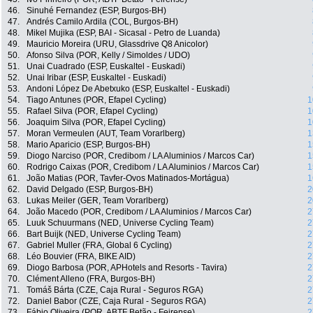
46.
Sinuhé Fernandez (ESP, Burgos-BH)
47.
Andrés Camilo Ardila (COL, Burgos-BH)
48.
Mikel Mujika (ESP, BAI - Sicasal - Petro de Luanda)
49.
Mauricio Moreira (URU, Glassdrive Q8 Anicolor)
50.
Afonso Silva (POR, Kelly / Simoldes / UDO)
51.
Unai Cuadrado (ESP, Euskaltel - Euskadi)
52.
Unai Iribar (ESP, Euskaltel - Euskadi)
53.
Andoni López De Abetxuko (ESP, Euskaltel - Euskadi)
54.
Tiago Antunes (POR, Efapel Cycling)
1
55.
Rafael Silva (POR, Efapel Cycling)
1
56.
Joaquim Silva (POR, Efapel Cycling)
1
57.
Moran Vermeulen (AUT, Team Vorarlberg)
1
58.
Mario Aparicio (ESP, Burgos-BH)
1
59.
Diogo Narciso (POR, Credibom / LA Aluminios / Marcos Car)
1
60.
Rodrigo Caixas (POR, Credibom / LA Aluminios / Marcos Car)
1
61.
João Matias (POR, Tavfer-Ovos Matinados-Mortágua)
1
62.
David Delgado (ESP, Burgos-BH)
2
63.
Lukas Meiler (GER, Team Vorarlberg)
2
64.
João Macedo (POR, Credibom / LA Aluminios / Marcos Car)
2
65.
Luuk Schuurmans (NED, Universe Cycling Team)
2
66.
Bart Buijk (NED, Universe Cycling Team)
2
67.
Gabriel Muller (FRA, Global 6 Cycling)
2
68.
Léo Bouvier (FRA, BIKE AID)
2
69.
Diogo Barbosa (POR, APHotels and Resorts - Tavira)
2
70.
Clément Alleno (FRA, Burgos-BH)
2
71.
Tomáš Bárta (CZE, Caja Rural - Seguros RGA)
2
72.
Daniel Babor (CZE, Caja Rural - Seguros RGA)
2
73.
Fábio Oliveira (POR, ABTF Betão - Feirense)
2