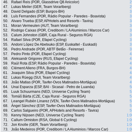
46.
Rafael Reis (POR, Glassdrive Q8 Anicolor)
2
47.
Lukas Meiler (GER, Team Vorarlberg)
2
48.
David Delgado (ESP, Burgos-BH)
3
49.
Luís Fernandes (POR, Rádio Popular - Paredes - Boavista)
3
50.
Alvaro Trueba (ESP, APHotels and Resorts - Tavira)
3
51.
Moran Vermeulen (AUT, Team Vorarlberg)
3
52.
Rodrigo Caixas (POR, Credibom / LA Aluminios / Marcos Car)
3
53.
Calum Johnston (GBR, Caja Rural - Seguros RGA)
3
54.
Rafael Silva (POR, Efapel Cycling)
3
55.
Andoni López De Abetxuko (ESP, Euskaltel - Euskadi)
3
56.
Pedro Andrade (POR, ABTF Betão - Feirense)
3
57.
Pedro Pinto (POR, Efapel Cycling)
4
58.
Aleksandr Grigorev (RUS, Efapel Cycling)
4
59.
Raúl Rota (ESP, Rádio Popular - Paredes - Boavista)
4
60.
Clément Alleno (FRA, Burgos-BH)
4
61.
Joaquim Silva (POR, Efapel Cycling)
4
62.
Lukas Rüegg (SUI, Team Vorarlberg)
4
63.
João Matias (POR, Tavfer-Ovos Matinados-Mortágua)
4
64.
Unai Esparza (ESP, BAI - Sicasal - Petro de Luanda)
5
65.
Luuk Schuurmans (NED, Universe Cycling Team)
5
66.
Tomáš Bárta (CZE, Caja Rural - Seguros RGA)
5
67.
Leangel Rubén Linarez (VEN, Tavfer-Ovos Matinados-Mortágua)
5
68.
Ángel Sánchez (ESP, Tavfer-Ovos Matinados-Mortágua)
5
69.
Carlos Salgueiro (POR, APHotels and Resorts - Tavira)
5
70.
Kenny Nijssen (NED, Universe Cycling Team)
1:0
71.
Callum Ormiston (RSA, Global 6 Cycling)
1:0
72.
Jon Knolle (GER, Team Vorarlberg)
1:0
73.
João Medeiros (POR, Credibom / LA Aluminios / Marcos Car)
1:0