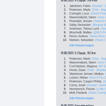
18.08.2023: 4. Etappe , 178.4 km
1.
Jakobsen, Fabio
(Soudal - 
2.
Pedersen, Mads
(Trek - Se
3.
Colnaghi, Luca
(Green Proje
4.
Waerenskjold, Søren
(Uno-
5.
Plowright, Jensen
(Alpecin
6.
Salby, Alexander
(Bingoal 
7.
Andresen, Tobias Lund
(Te
8.
Moschetti, Matteo
(Q36.5 Pr
9.
Peron, Andrea
(Team Novo 
10.
Nielsen, Sebastian
(Team C
Alle Platzierungen
19.08.2023: 5. Etappe , 16.1 km
1.
Pedersen, Mads
(Trek - Se
2.
Waerenskjold, Søren
(Uno-
3.
Cort Nielsen, Magnus
(EF E
4.
Hoole, Daan
(Trek - Segafr
5.
Skjelmose Jensen, Mattias
6.
Larsen, Niklas
(Uno-X Pro C
7.
Pedersen, Casper Phillip
(S
8.
Cerny, Josef
(Soudal - Quic
9.
Vermeersch, Florian
(Lotto 
10.
Muff, Frederik
(Team ColoQu
Alle Platzierungen
19.08.2023: Gesamtwertung