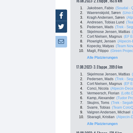
16.08.2023: 2. Etappe , 163.6 km
1.
Jakobsen, Fabio
(Soudal - 
2.
Waerenskjold, Søren
(Uno-
Facebook
3.
Kragh Andersen, Søren
(Al
4.
Andresen, Tobias Lund
(Te
Twitter
5.
Pedersen, Mads
(Trek - Se
6.
Skjelmose Jensen, Mattias
7.
Cort Nielsen, Magnus
(EF E
8.
Plowright, Jensen
(Alpecin
Newsletter:
9.
Kopecky, Matyas
(Team Nov
10.
Magli, Filippo
(Green Project
Alle Platzierungen
17.08.2023: 3. Etappe , 209.0 km
1.
Skjelmose Jensen, Mattias
2.
Pedersen, Mads
(Trek - Se
3.
Cort Nielsen, Magnus
(EF E
4.
Conci, Nicola
(Alpecin-Dec
5.
Vermeersch, Florian
(Lotto 
6.
Kamp, Alexander
(Tudor Pr
7.
Skujins, Toms
(Trek - Segaf
8.
Svarre, Tobias
(Team ColoQ
9.
Valgren Andersen, Michael
10.
Sbaragli, Kristian
(Alpecin-
Alle Platzierungen