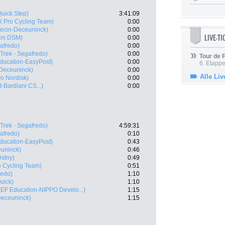
Quick Step)
3:41:09
X Pro Cycling Team)
0:00
pecin-Deceuninck)
0:00
LIVE-T
am DSM)
0:00
gafredo)
0:00
(Trek - Segafredo)
0:00
Tour de
ducation-EasyPost)
0:00
6. Etapp
-Deceuninck)
0:00
Alle Liv
o Nordisk)
0:00
-Bardiani CS...)
0:00
(Trek - Segafredo)
4:59:31
gafredo)
0:10
ducation-EasyPost)
0:43
euninck)
0:46
Dstny)
0:49
o Cycling Team)
0:51
redo)
1:10
uick)
1:10
(EF Education-NIPPO Develo...)
1:15
Deceuninck)
1:15