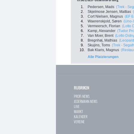
1.
Pedersen, Mads
(Trek - Se
2.
Skjelmose Jensen, Mattias
3.
Cort Nielsen, Magnus
(EF E
4.
Waerenskjold, Søren
(Uno-
5.
Vermeersch, Florian
(Lotto 
6.
Kamp, Alexander
(Tudor Pr
7.
Van Moer, Brent
(Lotto Dstn
8.
Bregnhøj, Mathias
(Leopard
9.
Skujins, Toms
(Trek - Segaf
10.
Bak Klaris, Magnus
(Restaur
Alle Platzierungen
RUBRIKEN
PROFI-NEWS
JEDERMANN-NEWS
LIVE
MARKT
KALENDER
VEREINE