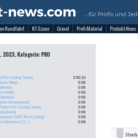
en-Rundfahrt
KT-Szene
Gravel
Profi-Material
Produkt-News
, 2023, Kategorie: PRO
X Pro Cycling Team)
3:50:10
Quick Step)
0:06
gafredo)
0:06
am DSM)
0:06
 Baloise)
0:06
pecin-Deceuninck)
0:06
(Tudor Pro Cycling Team)
0:06
oloQuick)
0:06
Leopard TOGT Pro Cycling)
0:06
ct-Bardiani CS...)
0:06
Steady