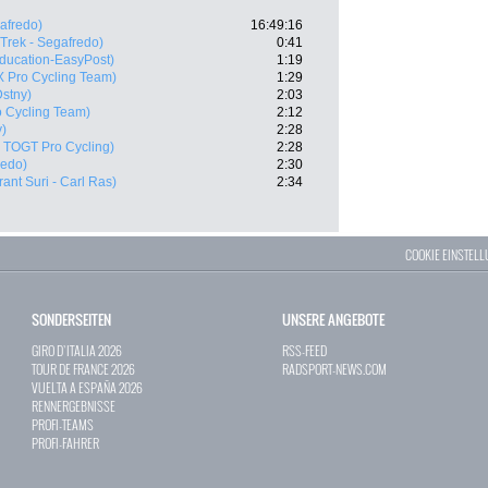
gafredo)
16:49:16
(Trek - Segafredo)
0:41
ducation-EasyPost)
1:19
X Pro Cycling Team)
1:29
Dstny)
2:03
o Cycling Team)
2:12
y)
2:28
 TOGT Pro Cycling)
2:28
redo)
2:30
ant Suri - Carl Ras)
2:34
COOKIE EINSTEL
SONDERSEITEN
UNSERE ANGEBOTE
GIRO D`ITALIA 2026
RSS-FEED
TOUR DE FRANCE 2026
RADSPORT-NEWS.COM
VUELTA A ESPAÑA 2026
RENNERGEBNISSE
PROFI-TEAMS
PROFI-FAHRER