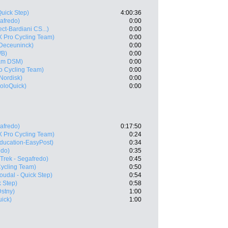
Quick Step)
4:00:36
gafredo)
0:00
ct-Bardiani CS...)
0:00
X Pro Cycling Team)
0:00
-Deceuninck)
0:00
WB)
0:00
am DSM)
0:00
o Cycling Team)
0:00
Nordisk)
0:00
oloQuick)
0:00
gafredo)
0:17:50
X Pro Cycling Team)
0:24
ducation-EasyPost)
0:34
edo)
0:35
(Trek - Segafredo)
0:45
ycling Team)
0:50
oudal - Quick Step)
0:54
k Step)
0:58
Dstny)
1:00
ick)
1:00