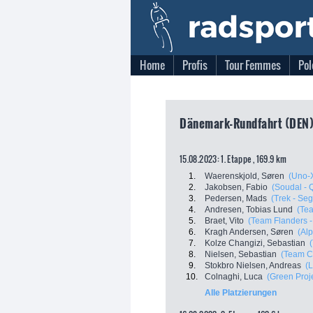
Home
Profis
Tour Femmes
Pol
Dänemark-Rundfahrt (DEN)
15.08.2023: 1. Etappe , 169.9 km
1.
Waerenskjold, Søren
(Uno-
2.
Jakobsen, Fabio
(Soudal - 
3.
Pedersen, Mads
(Trek - Se
4.
Andresen, Tobias Lund
(Te
5.
Braet, Vito
(Team Flanders -
6.
Kragh Andersen, Søren
(Al
7.
Kolze Changizi, Sebastian
8.
Nielsen, Sebastian
(Team C
9.
Stokbro Nielsen, Andreas
(
10.
Colnaghi, Luca
(Green Proje
Alle Platzierungen