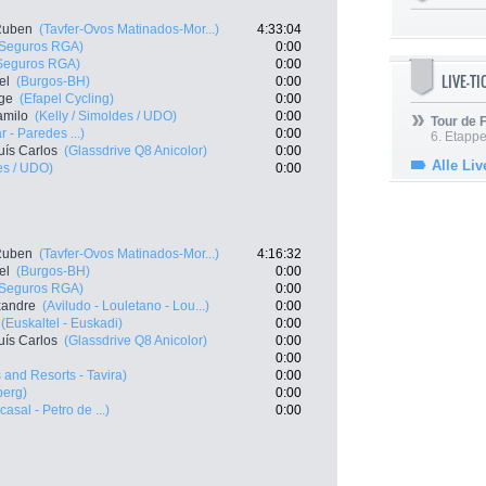
Ruben
(Tavfer-Ovos Matinados-Mor...)
4:33:04
- Seguros RGA)
0:00
 Seguros RGA)
0:00
LIVE-T
el
(Burgos-BH)
0:00
rge
(Efapel Cycling)
0:00
amilo
(Kelly / Simoldes / UDO)
0:00
Tour de
 - Paredes ...)
0:00
6. Etapp
ís Carlos
(Glassdrive Q8 Anicolor)
0:00
Alle Liv
es / UDO)
0:00
Ruben
(Tavfer-Ovos Matinados-Mor...)
4:16:32
el
(Burgos-BH)
0:00
- Seguros RGA)
0:00
exandre
(Aviludo - Louletano - Lou...)
0:00
(Euskaltel - Euskadi)
0:00
ís Carlos
(Glassdrive Q8 Anicolor)
0:00
0:00
 and Resorts - Tavira)
0:00
berg)
0:00
casal - Petro de ...)
0:00