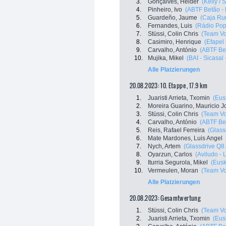
3.
Gonçalves, Hélder
(Kelly /
4.
Pinheiro, Ivo
(ABTF Betão - 
5.
Guardeño, Jaume
(Caja Ru
6.
Fernandes, Luis
(Rádio Popu
7.
Stüssi, Colin Chris
(Team Vo
8.
Casimiro, Henrique
(Efapel
9.
Carvalho, António
(ABTF Bet
10.
Mujika, Mikel
(BAI - Sicasal -
Alle Platzierungen
20.08.2023: 10. Etappe , 17.9 km
1.
Juaristi Arrieta, Txomin
(Eus
2.
Moreira Guarino, Mauricio J
3.
Stüssi, Colin Chris
(Team Vo
4.
Carvalho, António
(ABTF Bet
5.
Reis, Rafael Ferreira
(Glass
6.
Mate Mardones, Luis Angel
7.
Nych, Artem
(Glassdrive Q8 
8.
Oyarzun, Carlos
(Aviludo - 
9.
Iturria Segurola, Mikel
(Eusk
10.
Vermeulen, Moran
(Team Vo
Alle Platzierungen
20.08.2023: Gesamtwertung
1.
Stüssi, Colin Chris
(Team Vo
2.
Juaristi Arrieta, Txomin
(Eus