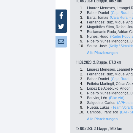
10.08.2023: 1. Etappe , 188.5 km
1.
Linarez Meneses, Leangel 
2.
Babor, Daniel
(Caja Rural 
Facebook
3.
Bárta, Tomáš
(Caja Rural -
4.
Fernandez Ruiz, Miguel Ang
Twitter
6.
Magalhães Silva, Rafael Jo
7.
Bustamante Ruda, Adrian C
8.
Nunes, Hugo
(Rádio Popular
9.
Ribeiro Nunes Mendonça, Lu
Newsletter:
10.
Sousa, José
(Kelly / Simold
Alle Platzierungen
11.08.2023: 2. Etappe , 177.3 km
1.
Linarez Meneses, Leangel 
2.
Fernandez Ruiz, Miguel Ang
3.
Babor, Daniel
(Caja Rural 
4.
Feiteira Martingil, César Al
5.
López De Abetxuko, Andoni
6.
Ribeiro Nunes Mendonça, Lu
7.
Bouvier, Léo
(Bike Aid)
8.
Salgueiro, Carlos
(APHotels
9.
Rüegg, Lukas
(Team Vorarl
10.
Campos, Francisco
(BAI - Si
Alle Platzierungen
12.08.2023: 3. Etappe , 191.8 km