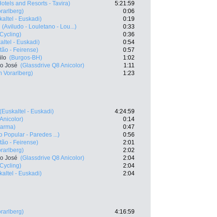
otels and Resorts - Tavira)
5:21:59
rarlberg)
0:06
kaltel - Euskadi)
0:19
(Aviludo - Louletano - Lou...)
0:33
 Cycling)
0:36
altel - Euskadi)
0:54
ão - Feirense)
0:57
ilo
(Burgos-BH)
1:02
co José
(Glassdrive Q8 Anicolor)
1:11
 Vorarlberg)
1:23
(Euskaltel - Euskadi)
4:24:59
Anicolor)
0:14
harma)
0:47
o Popular - Paredes ...)
0:56
ão - Feirense)
2:01
rarlberg)
2:02
co José
(Glassdrive Q8 Anicolor)
2:04
 Cycling)
2:04
kaltel - Euskadi)
2:04
rarlberg)
4:16:59