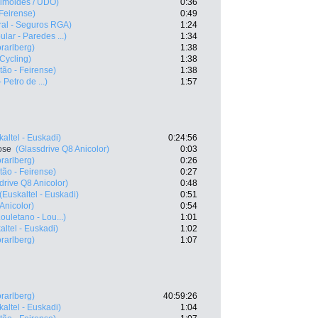
 Simoldes / UDO)
0:36
Feirense)
0:49
ral - Seguros RGA)
1:24
lar - Paredes ...)
1:34
rarlberg)
1:38
 Cycling)
1:38
ão - Feirense)
1:38
 Petro de ...)
1:57
kaltel - Euskadi)
0:24:56
ose
(Glassdrive Q8 Anicolor)
0:03
rarlberg)
0:26
ão - Feirense)
0:27
drive Q8 Anicolor)
0:48
(Euskaltel - Euskadi)
0:51
Anicolor)
0:54
Louletano - Lou...)
1:01
altel - Euskadi)
1:02
rarlberg)
1:07
rarlberg)
40:59:26
kaltel - Euskadi)
1:04