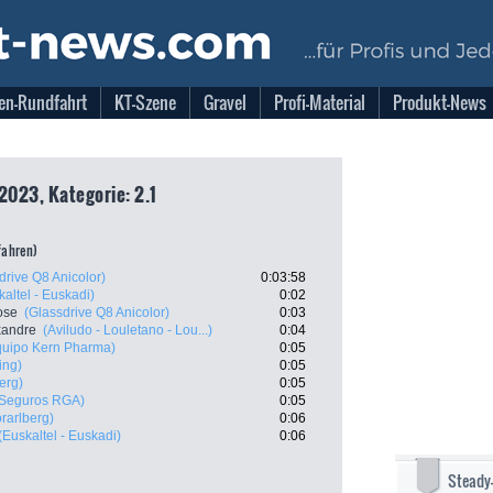
en-Rundfahrt
KT-Szene
Gravel
Profi-Material
Produkt-News
2023, Kategorie: 2.1
tfahren)
drive Q8 Anicolor)
0:03:58
kaltel - Euskadi)
0:02
ose
(Glassdrive Q8 Anicolor)
0:03
exandre
(Aviludo - Louletano - Lou...)
0:04
quipo Kern Pharma)
0:05
ing)
0:05
erg)
0:05
- Seguros RGA)
0:05
rarlberg)
0:06
(Euskaltel - Euskadi)
0:06
Steady