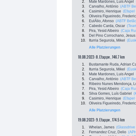
2.
Mate Mardones, Luis Angel
3.
Carvalho, António
(ABTF Bet
4.
Casimiro, Henrique
(Efapel
5.
Oliveira Figueiredo, Frederi
6.
EulÁlio, Afonso
(ABTF Betão
7.
Cabedo Carda, Oscar
(Team
8.
Pira, Yesid Albeiro
(Caja Ru
9.
Del Pino Corrochano, Jesus
10.
Iturria Segurola, Mikel
(Eusk
Alle Platzierungen
18.08.2023: 8. Etappe , 146.7 km
1.
Bustamante Ruda, Adrian C
2.
Iturria Segurola, Mikel
(Eusk
3.
Mate Mardones, Luis Angel
5.
Carvalho, António
(ABTF Bet
6.
Ribeiro Nunes Mendonça, Lu
7.
Pira, Yesid Albeiro
(Caja Ru
8.
Silva Gomes, Luís Gabriel
(
9.
Casimiro, Henrique
(Efapel
10.
Oliveira Figueiredo, Frederi
Alle Platzierungen
19.08.2023: 9. Etappe , 174.5 km
1.
Whelan, James
(Glassdrive
2.
Fernandez Cruz, Delio
(APH