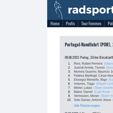
Home
Profis
Tour Femmes
Pol
Portugal-Rundfahrt (POR), 
09.08.2023: Prolog , 3.6 km (Einzelzei
1.
Reis, Rafael Ferreira
(Glass
2.
Juaristi Arrieta, Txomin
(Eus
3.
Moreira Guarino, Mauricio J
4.
Feiteira Martingil, César Al
5.
Elosegui Momeñe, Iñigo
(E
6.
Antunes, Tiago
(Efapel Cycl
7.
Meiler, Lukas
(Team Vorarlb
8.
Babor, Daniel
(Caja Rural 
9.
Vermeulen, Moran
(Team Vo
10.
Soto Guirao, Antonio Jesus
Alle Platzierungen