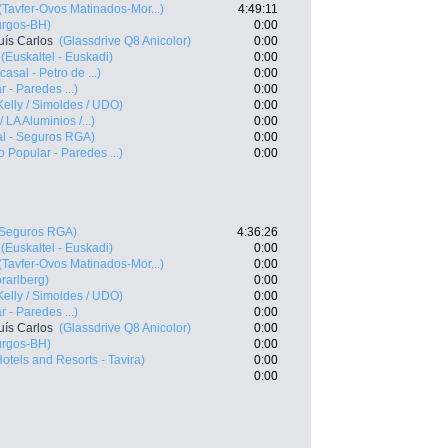
(Tavfer-Ovos Matinados-Mor...)
4:49:11
urgos-BH)
0:00
ís Carlos
(Glassdrive Q8 Anicolor)
0:00
(Euskaltel - Euskadi)
0:00
casal - Petro de ...)
0:00
 - Paredes ...)
0:00
Kelly / Simoldes / UDO)
0:00
 LA Aluminios /...)
0:00
al - Seguros RGA)
0:00
o Popular - Paredes ...)
0:00
- Seguros RGA)
4:36:26
(Euskaltel - Euskadi)
0:00
(Tavfer-Ovos Matinados-Mor...)
0:00
rarlberg)
0:00
Kelly / Simoldes / UDO)
0:00
 - Paredes ...)
0:00
ís Carlos
(Glassdrive Q8 Anicolor)
0:00
urgos-BH)
0:00
otels and Resorts - Tavira)
0:00
0:00