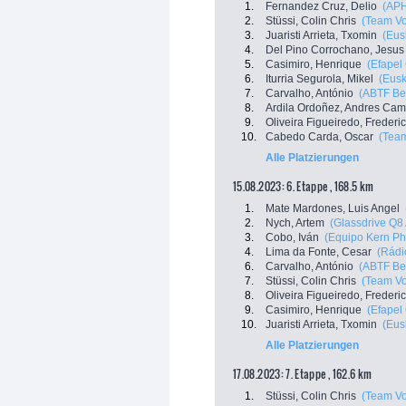
1.
Fernandez Cruz, Delio
(APH
2.
Stüssi, Colin Chris
(Team Vo
3.
Juaristi Arrieta, Txomin
(Eus
4.
Del Pino Corrochano, Jesus
5.
Casimiro, Henrique
(Efapel
6.
Iturria Segurola, Mikel
(Eusk
7.
Carvalho, António
(ABTF Bet
8.
Ardila Ordoñez, Andres Cam
9.
Oliveira Figueiredo, Frederi
10.
Cabedo Carda, Oscar
(Team
Alle Platzierungen
15.08.2023: 6. Etappe , 168.5 km
1.
Mate Mardones, Luis Angel
2.
Nych, Artem
(Glassdrive Q8 
3.
Cobo, Iván
(Equipo Kern P
4.
Lima da Fonte, Cesar
(Rádi
6.
Carvalho, António
(ABTF Bet
7.
Stüssi, Colin Chris
(Team Vo
8.
Oliveira Figueiredo, Frederi
9.
Casimiro, Henrique
(Efapel
10.
Juaristi Arrieta, Txomin
(Eus
Alle Platzierungen
17.08.2023: 7. Etappe , 162.6 km
1.
Stüssi, Colin Chris
(Team Vo