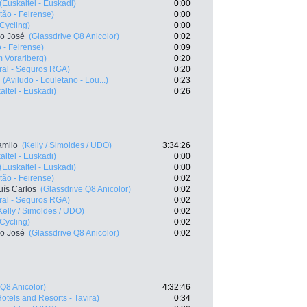
(Euskaltel - Euskadi)
0:00
ão - Feirense)
0:00
 Cycling)
0:00
co José
(Glassdrive Q8 Anicolor)
0:02
 - Feirense)
0:09
 Vorarlberg)
0:20
ral - Seguros RGA)
0:20
(Aviludo - Louletano - Lou...)
0:23
altel - Euskadi)
0:26
amilo
(Kelly / Simoldes / UDO)
3:34:26
altel - Euskadi)
0:00
(Euskaltel - Euskadi)
0:00
ão - Feirense)
0:02
ís Carlos
(Glassdrive Q8 Anicolor)
0:02
ral - Seguros RGA)
0:02
Kelly / Simoldes / UDO)
0:02
 Cycling)
0:02
co José
(Glassdrive Q8 Anicolor)
0:02
 Q8 Anicolor)
4:32:46
otels and Resorts - Tavira)
0:34