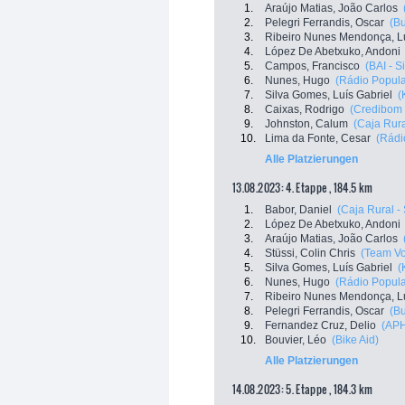
1.
Araújo Matias, João Carlos
2.
Pelegri Ferrandis, Oscar
(B
3.
Ribeiro Nunes Mendonça, Lu
4.
López De Abetxuko, Andoni
5.
Campos, Francisco
(BAI - Si
6.
Nunes, Hugo
(Rádio Popular
7.
Silva Gomes, Luís Gabriel
(
8.
Caixas, Rodrigo
(Credibom /
9.
Johnston, Calum
(Caja Rur
10.
Lima da Fonte, Cesar
(Rádi
Alle Platzierungen
13.08.2023: 4. Etappe , 184.5 km
1.
Babor, Daniel
(Caja Rural 
2.
López De Abetxuko, Andoni
3.
Araújo Matias, João Carlos
4.
Stüssi, Colin Chris
(Team Vo
5.
Silva Gomes, Luís Gabriel
(
6.
Nunes, Hugo
(Rádio Popular
7.
Ribeiro Nunes Mendonça, Lu
8.
Pelegri Ferrandis, Oscar
(B
9.
Fernandez Cruz, Delio
(APH
10.
Bouvier, Léo
(Bike Aid)
Alle Platzierungen
14.08.2023: 5. Etappe , 184.3 km