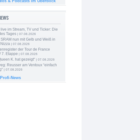
deos & Podcasts im Überblick
-NEWS
live im Stream, TV und Ticker: Die
des Tages
| 07.08.2026
 SRAM nun mit Gelb und Weiß in
 Nizza
| 07.08.2026
enregister der Tour de France
 7. Etappe
| 07.08.2026
Queen K. hat gezeigt“
| 07.08.2026
 weg: Reusser am Ventoux “einfach
g“
| 07.08.2026
 Profi-News