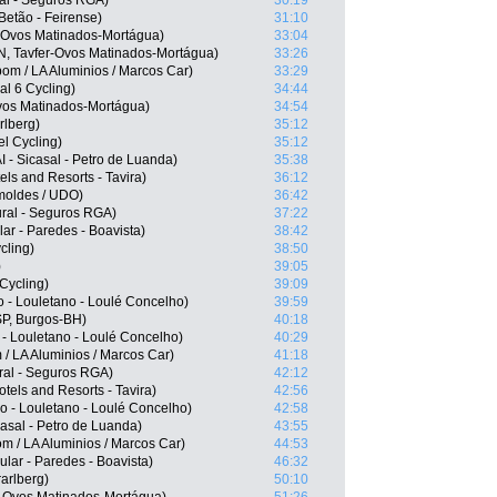
al - Seguros RGA)
30:19
etão - Feirense)
31:10
-Ovos Matinados-Mortágua)
33:04
N, Tavfer-Ovos Matinados-Mortágua)
33:26
om / LA Aluminios / Marcos Car)
33:29
l 6 Cycling)
34:44
vos Matinados-Mortágua)
34:54
rlberg)
35:12
l Cycling)
35:12
- Sicasal - Petro de Luanda)
35:38
s and Resorts - Tavira)
36:12
imoldes / UDO)
36:42
ral - Seguros RGA)
37:22
ar - Paredes - Boavista)
38:42
cling)
38:50
)
39:05
Cycling)
39:09
 - Louletano - Loulé Concelho)
39:59
SP, Burgos-BH)
40:18
- Louletano - Loulé Concelho)
40:29
/ LA Aluminios / Marcos Car)
41:18
ral - Seguros RGA)
42:12
els and Resorts - Tavira)
42:56
do - Louletano - Loulé Concelho)
42:58
casal - Petro de Luanda)
43:55
 / LA Aluminios / Marcos Car)
44:53
lar - Paredes - Boavista)
46:32
arlberg)
50:10