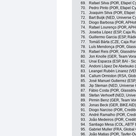
69.
Rafael Silva (POR, Efapel Cy
70.
Pedro Pinto (POR, Efapel Cy
71.
Joaquim Silva (POR, Efapel 
72.
Bart Buijk (NED, Universe C
73.
Diogo Barbosa (POR, APHotel
74.
Rafael Lourenço (POR, APHot
75.
Joseba López (ESP, Caja Ru
76.
Guillermo Garcia (ESP, Rádi
77.
Tomáš Bárta (CZE, Caja Rur
78.
Luís Mendonça (POR, Glassd
79.
Rafael Reis (POR, Glassdriv
80.
Jon Knolle (GER, Team Vora
81.
Unai Esparza (ESP, BAI - Si
82.
Andoni López De Abetxuko (E
83.
Leangel Rubén Linarez (VE
84.
Callum Ormiston (RSA, Globa
85.
José Manuel Gutierrez (ESP, 
86.
Jip Steman (NED, Universe 
87.
Fábio Costa (POR, Glassdriv
88.
Stefan Verhoeff (NED, Unive
89.
Pirmin Benz (GER, Team Vor
90.
Jonas Beck (GER, BIKE AID)
91.
Diogo Narciso (POR, Credibo
92.
André Ramalho (POR, Credib
93.
João Medeiros (POR, Credib
94.
Santiago Mesa (COL, ABTF B
95.
Gabriel Muller (FRA, Global 
96.
João Matias (POR, Tavfer-O