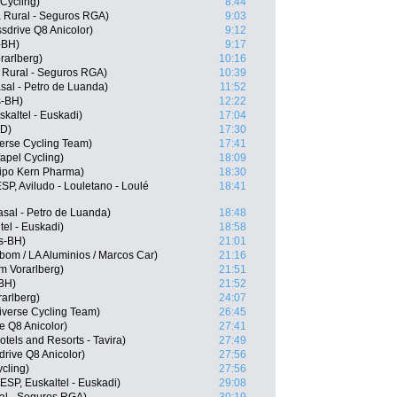
Cycling)
8:44
 Rural - Seguros RGA)
9:03
sdrive Q8 Anicolor)
9:12
-BH)
9:17
rarlberg)
10:16
 Rural - Seguros RGA)
10:39
asal - Petro de Luanda)
11:52
s-BH)
12:22
kaltel - Euskadi)
17:04
ID)
17:30
erse Cycling Team)
17:41
apel Cycling)
18:09
ipo Kern Pharma)
18:30
SP, Aviludo - Louletano - Loulé
18:41
asal - Petro de Luanda)
18:48
el - Euskadi)
18:58
s-BH)
21:01
bom / LA Aluminios / Marcos Car)
21:16
m Vorarlberg)
21:51
-BH)
21:52
arlberg)
24:07
verse Cycling Team)
26:45
e Q8 Anicolor)
27:41
tels and Resorts - Tavira)
27:49
rive Q8 Anicolor)
27:56
cling)
27:56
SP, Euskaltel - Euskadi)
29:08