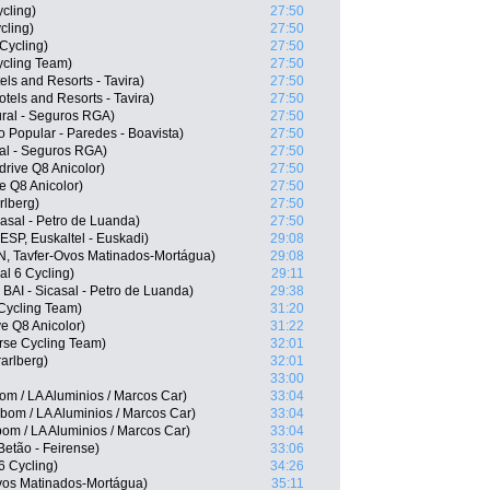
cling)
27:50
cling)
27:50
Cycling)
27:50
ycling Team)
27:50
s and Resorts - Tavira)
27:50
els and Resorts - Tavira)
27:50
ral - Seguros RGA)
27:50
o Popular - Paredes - Boavista)
27:50
al - Seguros RGA)
27:50
rive Q8 Anicolor)
27:50
e Q8 Anicolor)
27:50
rlberg)
27:50
casal - Petro de Luanda)
27:50
SP, Euskaltel - Euskadi)
29:08
N, Tavfer-Ovos Matinados-Mortágua)
29:08
l 6 Cycling)
29:11
BAI - Sicasal - Petro de Luanda)
29:38
Cycling Team)
31:20
e Q8 Anicolor)
31:22
rse Cycling Team)
32:01
arlberg)
32:01
33:00
m / LA Aluminios / Marcos Car)
33:04
om / LA Aluminios / Marcos Car)
33:04
om / LA Aluminios / Marcos Car)
33:04
etão - Feirense)
33:06
6 Cycling)
34:26
vos Matinados-Mortágua)
35:11