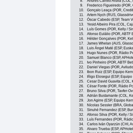
8.
Andrés Camilo Ardila (COL,
9.
Frederico Figueiredo (POR, 
10.
Gonçalo Leaça (POR, Credib
11.
Artem Nych (RUS, Glassdriv
12.
Óscar Cabedo (ESP, Team Vo
13.
Yesid Albeiro Pira (COL, Ca
14.
Luís Gomes (POR, Kelly / S
15.
Afonso Eulálio (POR, ABTF B
16.
Hélder Gonçalves (POR, Kell
17.
James Whelan (AUS, Glassdr
18.
Luis Ángel Maté (ESP, Euskal
19.
Hugo Nunes (POR, Rádio Pop
20.
Samuel Blanco (ESP, APHotel
21.
Ivo Pinheiro (POR, ABTF Bet
22.
Daniel Viegas (POR, Aviludo
23.
Ibon Ruiz (ESP, Equipo Ker
24.
Iñigo Elosegui (ESP, Equip
25.
Cesar David Guavita (COL, K
26.
César Fonte (POR, Rádio Pop
27.
Bruno Silva (POR, Tavfer-O
28.
Adrián Bustamante (COL, Kel
29.
Jon Agirre (ESP, Equipo Ke
30.
Nícolas Sessler (BRA, Globa
31.
Sinuhé Fernandez (ESP, Bu
32.
Afonso Silva (POR, Kelly / 
33.
Luís Fernandes (POR, Rádio 
34.
Carlos Iván Oyarzún (CHI, A
35.
Alvaro Trueba (ESP, APHotel