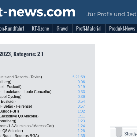
en-Rundfahrt
KT-Szene
Gravel
Profi-Material
Produkt-News
2023, Kategorie: 2.1
els and Resorts - Tavira)
5:21:59
rlberg)
0:06
tel - Euskadi)
0:19
o - Louletano - Loulé Concelho)
0:33
apel Cycling)
0:36
- Euskadi)
0:54
F Betão - Feirense)
0:57
 Burgos-BH)
1:02
Glassdrive Q8 Anicolor)
1:11
rarlberg)
1:23
om / LA Aluminios / Marcos Car)
1:24
e Q8 Anicolor)
1:28
Steady
ja Rural - Seguros RGA)
1:35