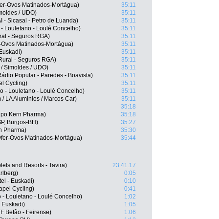
fer-Ovos Matinados-Mortágua)
35:11
imoldes / UDO)
35:11
- Sicasal - Petro de Luanda)
35:11
- Louletano - Loulé Concelho)
35:11
ral - Seguros RGA)
35:11
r-Ovos Matinados-Mortágua)
35:11
 Euskadi)
35:11
 Rural - Seguros RGA)
35:11
 / Simoldes / UDO)
35:11
ádio Popular - Paredes - Boavista)
35:11
l Cycling)
35:11
do - Louletano - Loulé Concelho)
35:11
/ LA Aluminios / Marcos Car)
35:11
35:18
ipo Kern Pharma)
35:18
SP, Burgos-BH)
35:27
rn Pharma)
35:30
vfer-Ovos Matinados-Mortágua)
35:44
els and Resorts - Tavira)
23:41:17
rlberg)
0:05
tel - Euskadi)
0:10
apel Cycling)
0:41
o - Louletano - Loulé Concelho)
1:02
- Euskadi)
1:05
F Betão - Feirense)
1:06