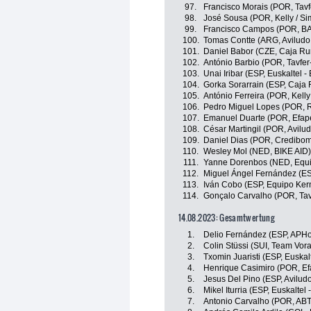
97.
Francisco Morais (POR, Tav
98.
José Sousa (POR, Kelly / S
99.
Francisco Campos (POR, BAI 
100.
Tomas Contte (ARG, Aviludo 
101.
Daniel Babor (CZE, Caja Ru
102.
António Barbio (POR, Tavfe
103.
Unai Iribar (ESP, Euskaltel -
104.
Gorka Sorarrain (ESP, Caja
105.
António Ferreira (POR, Kelly
106.
Pedro Miguel Lopes (POR, R
107.
Emanuel Duarte (POR, Efape
108.
César Martingil (POR, Avilu
109.
Daniel Dias (POR, Credibom 
110.
Wesley Mol (NED, BIKE AID)
111.
Yanne Dorenbos (NED, Equ
112.
Miguel Ángel Fernández (E
113.
Iván Cobo (ESP, Equipo Ke
114.
Gonçalo Carvalho (POR, Ta
14.08.2023: Gesamtwertung
1.
Delio Fernández (ESP, APHot
2.
Colin Stüssi (SUI, Team Vora
3.
Txomin Juaristi (ESP, Euskal
4.
Henrique Casimiro (POR, Ef
5.
Jesus Del Pino (ESP, Avilud
6.
Mikel Iturria (ESP, Euskaltel 
7.
Antonio Carvalho (POR, ABT