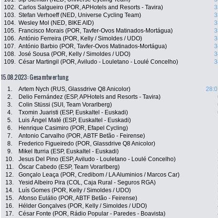
102.
Carlos Salgueiro (POR, APHotels and Resorts - Tavira)
3
103.
Stefan Verhoeff (NED, Universe Cycling Team)
3
104.
Wesley Mol (NED, BIKE AID)
3
105.
Francisco Morais (POR, Tavfer-Ovos Matinados-Mortágua)
3
106.
António Ferreira (POR, Kelly / Simoldes / UDO)
3
107.
António Barbio (POR, Tavfer-Ovos Matinados-Mortágua)
3
108.
José Sousa (POR, Kelly / Simoldes / UDO)
3
109.
César Martingil (POR, Aviludo - Louletano - Loulé Concelho)
3
15.08.2023: Gesamtwertung
1.
Artem Nych (RUS, Glassdrive Q8 Anicolor)
28:0
2.
Delio Fernández (ESP, APHotels and Resorts - Tavira)
3.
Colin Stüssi (SUI, Team Vorarlberg)
4.
Txomin Juaristi (ESP, Euskaltel - Euskadi)
5.
Luis Ángel Maté (ESP, Euskaltel - Euskadi)
6.
Henrique Casimiro (POR, Efapel Cycling)
7.
Antonio Carvalho (POR, ABTF Betão - Feirense)
8.
Frederico Figueiredo (POR, Glassdrive Q8 Anicolor)
9.
Mikel Iturria (ESP, Euskaltel - Euskadi)
10.
Jesus Del Pino (ESP, Aviludo - Louletano - Loulé Concelho)
11.
Óscar Cabedo (ESP, Team Vorarlberg)
12.
Gonçalo Leaça (POR, Credibom / LA Aluminios / Marcos Car)
13.
Yesid Albeiro Pira (COL, Caja Rural - Seguros RGA)
14.
Luís Gomes (POR, Kelly / Simoldes / UDO)
15.
Afonso Eulálio (POR, ABTF Betão - Feirense)
16.
Hélder Gonçalves (POR, Kelly / Simoldes / UDO)
17.
César Fonte (POR, Rádio Popular - Paredes - Boavista)