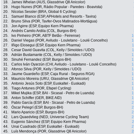
18.
James Whelan (AUS, Glassdrive Q8 Anicolor)
19.
Hugo Nunes (POR, Rádio Popular - Paredes - Boavista)
20.
Nícolas Sessler (BRA, Global 6 Cycling)
21.
Samuel Blanco (ESP, APHotels and Resorts - Tavira)
22.
Bruno Silva (POR, Tavfer-Ovos Matinados-Mortágua)
23.
Jon Agirre (ESP, Equipo Kern Pharma)
24.
Andrés Camilo Ardila (COL, Burgos-BH)
25.
Ivo Pinheiro (POR, ABTF Betão - Feirense)
1
26.
Daniel Viegas (POR, Aviludo - Louletano - Loulé Concelho)
1
27.
Iñigo Elosegui (ESP, Equipo Kern Pharma)
1
28.
Cesar David Guavita (COL, Kelly / Simoldes / UDO)
1
29.
Adrián Bustamante (COL, Kelly / Simoldes / UDO)
1
30.
Sinuhé Fernandez (ESP, Burgos-BH)
1
31.
Carlos Iván Oyarzún (CHI, Aviludo - Louletano - Loulé Concelho)
1
32.
Afonso Silva (POR, Kelly / Simoldes / UDO)
1
33.
Jaume Guardeño (ESP, Caja Rural - Seguros RGA)
1
34.
Mauricio Moreira (URU, Glassdrive Q8 Anicolor)
1
35.
Antonio Jesús Soto (ESP, Euskaltel - Euskadi)
1
36.
Tiago Antunes (POR, Efapel Cycling)
1
37.
Mikel Mujika (ESP, BAI - Sicasal - Petro de Luanda)
1
38.
Anton Schiffer (GER, BIKE AID)
1
39.
Pablo García (ESP, BAI - Sicasal - Petro de Luanda)
2
40.
Óscar Pelegrí (ESP, Burgos-BH)
2
41.
Mario Aparicio (ESP, Burgos-BH)
2
42.
Lars Quaedvlieg (NED, Universe Cycling Team)
2
43.
Eugenio Sánchez (ESP, Equipo Kern Pharma)
2
44.
Unai Cuadrado (ESP, Euskaltel - Euskadi)
2
45.
Luís Mendonça (POR, Glassdrive Q8 Anicolor)
2