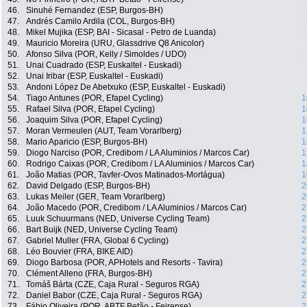
46.
Sinuhé Fernandez (ESP, Burgos-BH)
47.
Andrés Camilo Ardila (COL, Burgos-BH)
48.
Mikel Mujika (ESP, BAI - Sicasal - Petro de Luanda)
49.
Mauricio Moreira (URU, Glassdrive Q8 Anicolor)
50.
Afonso Silva (POR, Kelly / Simoldes / UDO)
51.
Unai Cuadrado (ESP, Euskaltel - Euskadi)
52.
Unai Iribar (ESP, Euskaltel - Euskadi)
53.
Andoni López De Abetxuko (ESP, Euskaltel - Euskadi)
54.
Tiago Antunes (POR, Efapel Cycling)
1
55.
Rafael Silva (POR, Efapel Cycling)
1
56.
Joaquim Silva (POR, Efapel Cycling)
1
57.
Moran Vermeulen (AUT, Team Vorarlberg)
1
58.
Mario Aparicio (ESP, Burgos-BH)
1
59.
Diogo Narciso (POR, Credibom / LA Aluminios / Marcos Car)
1
60.
Rodrigo Caixas (POR, Credibom / LA Aluminios / Marcos Car)
1
61.
João Matias (POR, Tavfer-Ovos Matinados-Mortágua)
1
62.
David Delgado (ESP, Burgos-BH)
2
63.
Lukas Meiler (GER, Team Vorarlberg)
2
64.
João Macedo (POR, Credibom / LA Aluminios / Marcos Car)
2
65.
Luuk Schuurmans (NED, Universe Cycling Team)
2
66.
Bart Buijk (NED, Universe Cycling Team)
2
67.
Gabriel Muller (FRA, Global 6 Cycling)
2
68.
Léo Bouvier (FRA, BIKE AID)
2
69.
Diogo Barbosa (POR, APHotels and Resorts - Tavira)
2
70.
Clément Alleno (FRA, Burgos-BH)
2
71.
Tomáš Bárta (CZE, Caja Rural - Seguros RGA)
2
72.
Daniel Babor (CZE, Caja Rural - Seguros RGA)
2
73.
Fábio Oliveira (POR, ABTF Betão - Feirense)
2