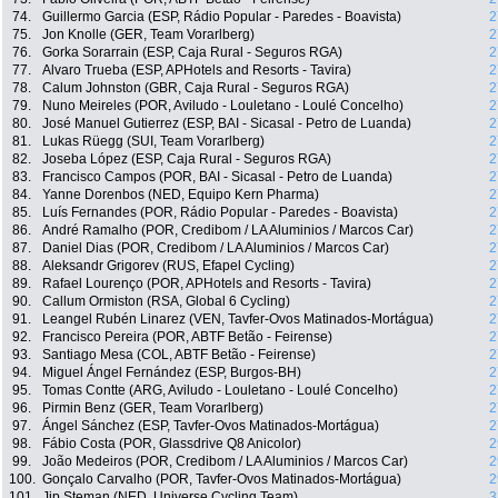
74.
Guillermo Garcia (ESP, Rádio Popular - Paredes - Boavista)
2
75.
Jon Knolle (GER, Team Vorarlberg)
2
76.
Gorka Sorarrain (ESP, Caja Rural - Seguros RGA)
2
77.
Alvaro Trueba (ESP, APHotels and Resorts - Tavira)
2
78.
Calum Johnston (GBR, Caja Rural - Seguros RGA)
2
79.
Nuno Meireles (POR, Aviludo - Louletano - Loulé Concelho)
2
80.
José Manuel Gutierrez (ESP, BAI - Sicasal - Petro de Luanda)
2
81.
Lukas Rüegg (SUI, Team Vorarlberg)
2
82.
Joseba López (ESP, Caja Rural - Seguros RGA)
2
83.
Francisco Campos (POR, BAI - Sicasal - Petro de Luanda)
2
84.
Yanne Dorenbos (NED, Equipo Kern Pharma)
2
85.
Luís Fernandes (POR, Rádio Popular - Paredes - Boavista)
2
86.
André Ramalho (POR, Credibom / LA Aluminios / Marcos Car)
2
87.
Daniel Dias (POR, Credibom / LA Aluminios / Marcos Car)
2
88.
Aleksandr Grigorev (RUS, Efapel Cycling)
2
89.
Rafael Lourenço (POR, APHotels and Resorts - Tavira)
2
90.
Callum Ormiston (RSA, Global 6 Cycling)
2
91.
Leangel Rubén Linarez (VEN, Tavfer-Ovos Matinados-Mortágua)
2
92.
Francisco Pereira (POR, ABTF Betão - Feirense)
2
93.
Santiago Mesa (COL, ABTF Betão - Feirense)
2
94.
Miguel Ángel Fernández (ESP, Burgos-BH)
2
95.
Tomas Contte (ARG, Aviludo - Louletano - Loulé Concelho)
2
96.
Pirmin Benz (GER, Team Vorarlberg)
2
97.
Ángel Sánchez (ESP, Tavfer-Ovos Matinados-Mortágua)
2
98.
Fábio Costa (POR, Glassdrive Q8 Anicolor)
2
99.
João Medeiros (POR, Credibom / LA Aluminios / Marcos Car)
2
100.
Gonçalo Carvalho (POR, Tavfer-Ovos Matinados-Mortágua)
2
101.
Jip Steman (NED, Universe Cycling Team)
3