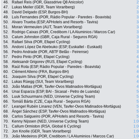
46.
Rafael Reis (POR, Glassdrive Q8 Anicolor)
2
47.
Lukas Meiler (GER, Team Vorarlberg)
2
48.
David Delgado (ESP, Burgos-BH)
3
49.
Luís Fernandes (POR, Rádio Popular - Paredes - Boavista)
3
50.
Alvaro Trueba (ESP, APHotels and Resorts - Tavira)
3
51.
Moran Vermeulen (AUT, Team Vorarlberg)
3
52.
Rodrigo Caixas (POR, Credibom / LA Aluminios / Marcos Car)
3
53.
Calum Johnston (GBR, Caja Rural - Seguros RGA)
3
54.
Rafael Silva (POR, Efapel Cycling)
3
55.
Andoni López De Abetxuko (ESP, Euskaltel - Euskadi)
3
56.
Pedro Andrade (POR, ABTF Betão - Feirense)
3
57.
Pedro Pinto (POR, Efapel Cycling)
4
58.
Aleksandr Grigorev (RUS, Efapel Cycling)
4
59.
Raúl Rota (ESP, Rádio Popular - Paredes - Boavista)
4
60.
Clément Alleno (FRA, Burgos-BH)
4
61.
Joaquim Silva (POR, Efapel Cycling)
4
62.
Lukas Rüegg (SUI, Team Vorarlberg)
4
63.
João Matias (POR, Tavfer-Ovos Matinados-Mortágua)
4
64.
Unai Esparza (ESP, BAI - Sicasal - Petro de Luanda)
5
65.
Luuk Schuurmans (NED, Universe Cycling Team)
5
66.
Tomáš Bárta (CZE, Caja Rural - Seguros RGA)
5
67.
Leangel Rubén Linarez (VEN, Tavfer-Ovos Matinados-Mortágua)
5
68.
Ángel Sánchez (ESP, Tavfer-Ovos Matinados-Mortágua)
5
69.
Carlos Salgueiro (POR, APHotels and Resorts - Tavira)
5
70.
Kenny Nijssen (NED, Universe Cycling Team)
1:0
71.
Callum Ormiston (RSA, Global 6 Cycling)
1:0
72.
Jon Knolle (GER, Team Vorarlberg)
1:0
73.
João Medeiros (POR, Credibom / LA Aluminios / Marcos Car)
1:0