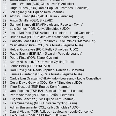
18.
James Whelan (AUS, Glassdrive Q8 Anicolor)
19.
Hugo Nunes (POR, Rádio Popular - Paredes - Boavista)
20.
Jon Agirre (ESP, Equipo Kern Pharma)
21.
Afonso Eulálio (POR, ABTF Betão - Feirense)
22.
Anton Schiffer (GER, BIKE AID)
23.
Samuel Blanco (ESP, APHotels and Resorts - Tavira)
24.
Luís Gomes (POR, Kelly / Simoldes / UDO)
25.
Jesus Del Pino (ESP, Aviludo - Louletano - Loulé Concelho)
26.
Bruno Silva (POR, Tavfer-Ovos Matinados-Mortágua)
27.
Gonçalo Leaça (POR, Credibom / LA Aluminios / Marcos Car)
28.
Yesid Albeiro Pira (COL, Caja Rural - Seguros RGA)
29.
Hélder Gonçalves (POR, Kelly / Simoldes / UDO)
30.
Pablo García (ESP, BAI - Sicasal - Petro de Luanda)
31.
Pedro Pinto (POR, Efapel Cycling)
32.
Kenny Nijssen (NED, Universe Cycling Team)
33.
Jonas Beck (GER, BIKE AID)
34.
Raúl Rota (ESP, Rádio Popular - Paredes - Boavista)
35.
Jaume Guardeño (ESP, Caja Rural - Seguros RGA)
36.
Carlos Iván Oyarzún (CHI, Aviludo - Louletano - Loulé Concelho)
37.
Cesar David Guavita (COL, Kelly / Simoldes / UDO)
38.
Iñigo Elosegui (ESP, Equipo Kern Pharma)
39.
Unai Esparza (ESP, BAI - Sicasal - Petro de Luanda)
40.
Pedro Andrade (POR, ABTF Betão - Feirense)
41.
Eugenio Sánchez (ESP, Equipo Kern Pharma)
42.
Lars Quaedvlieg (NED, Universe Cycling Team)
43.
Adrián Bustamante (COL, Kelly / Simoldes / UDO)
44.
Daniel Viegas (POR, Aviludo - Louletano - Loulé Concelho)
45.
Ivo Pinheiro (POR, ABTF Betão - Feirense)