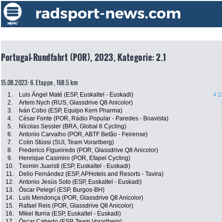
Portugal-Rundfahrt (POR), 2023, Kategorie: 2.1
15.08.2023: 6. Etappe , 168.5 km
1.
Luis Ángel Maté (ESP, Euskaltel - Euskadi)
4:2
2.
Artem Nych (RUS, Glassdrive Q8 Anicolor)
3.
Iván Cobo (ESP, Equipo Kern Pharma)
4.
César Fonte (POR, Rádio Popular - Paredes - Boavista)
5.
Nícolas Sessler (BRA, Global 6 Cycling)
6.
Antonio Carvalho (POR, ABTF Betão - Feirense)
7.
Colin Stüssi (SUI, Team Vorarlberg)
8.
Frederico Figueiredo (POR, Glassdrive Q8 Anicolor)
9.
Henrique Casimiro (POR, Efapel Cycling)
10.
Txomin Juaristi (ESP, Euskaltel - Euskadi)
11.
Delio Fernández (ESP, APHotels and Resorts - Tavira)
12.
Antonio Jesús Soto (ESP, Euskaltel - Euskadi)
13.
Óscar Pelegrí (ESP, Burgos-BH)
14.
Luís Mendonça (POR, Glassdrive Q8 Anicolor)
15.
Rafael Reis (POR, Glassdrive Q8 Anicolor)
16.
Mikel Iturria (ESP, Euskaltel - Euskadi)
17.
Óscar Cabedo (ESP, Team Vorarlberg)