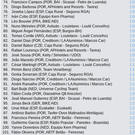
74.
Francisco Campos (POR, BAI - Sicasal - Petro de Luanda)
1:0
75.
Diogo Barbosa (POR, APHotels and Resorts - Tavira)
1:0
76.
Joseba López (ESP, Caja Rural - Seguros RGA)
1:0
77.
Iván Cobo (ESP, Equipo Kern Pharma)
1:0
78.
Léo Bouvier (FRA, BIKE AID)
1:0
79.
Nuno Meireles (POR, Aviludo - Louletano - Loulé Concelho)
1:0
80.
Miguel Ángel Fernández (ESP, Burgos-BH)
1:0
81.
Tomas Contte (ARG, Aviludo - Louletano - Loulé Concelho)
1:0
82.
Daniel Dias (POR, Credibom / LA Aluminios / Marcos Car)
1:0
83.
Daniel Babor (CZE, Caja Rural - Seguros RGA)
1:0
84.
Rafael Lourenço (POR, APHotels and Resorts - Tavira)
1:0
85.
José Sousa (POR, Kelly / Simoldes / UDO)
1:0
86.
João Macedo (POR, Credibom / LA Aluminios / Marcos Car)
1:1
87.
César Martingil (POR, Aviludo - Louletano - Loulé Concelho)
1:1
88.
Pirmin Benz (GER, Team Vorarlberg)
1:1
89.
Gorka Sorarrain (ESP, Caja Rural - Seguros RGA)
1:1
90.
Diogo Narciso (POR, Credibom / LA Aluminios / Marcos Car)
1:1
91.
André Ramalho (POR, Credibom / LA Aluminios / Marcos Car)
1:1
92.
Bart Buijk (NED, Universe Cycling Team)
1:1
93.
Fábio Costa (POR, Glassdrive Q8 Anicolor)
1:2
94.
José Manuel Gutierrez (ESP, BAI - Sicasal - Petro de Luanda)
1:2
95.
Jonas Beck (GER, BIKE AID)
1:2
96.
Unai Iribar (ESP, Euskaltel - Euskadi)
1:2
97.
António Barbio (POR, Tavfer-Ovos Matinados-Mortágua)
1:2
98.
Francisco Pereira (POR, ABTF Betão - Feirense)
1:2
99.
Guillermo Garcia (ESP, Rádio Popular - Paredes - Boavista)
1:2
100.
Yanne Dorenbos (NED, Equipo Kern Pharma)
1:2
101.
Fábio Oliveira (POR, ABTF Betão - Feirense)
1:2