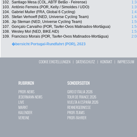
102.
Santiago Mesa (COL, ABTF Betão - Feirense)
1:3
103.
António Ferreira (POR, Kelly / Simoldes / UDO)
1:3
104.
Gabriel Muller (FRA, Global 6 Cycling)
1:4
105.
Stefan Verhoeff (NED, Universe Cycling Team)
1:4
106.
Jip Steman (NED, Universe Cycling Team)
1:5
107.
Gonçalo Carvalho (POR, Tavfer-Ovos Matinados-Mortágua)
1:5
108.
Wesley Mol (NED, BIKE AID)
1:5
109.
Francisco Morais (POR, Tavfer-Ovos Matinados-Mortágua)
2:0
�bersicht Portugal-Rundfahrt (POR), 2023
COOKIE EINSTELLUNGEN
|
DATENSCHUTZ
|
KONTAKT
|
IMPRESSUM
RUBRIKEN
SONDERSEITEN
PROFI-NEWS
GIRO D`ITALIA 2026
JEDERMANN-NEWS
TOUR DE FRANCE 2026
LIVE
VUELTA A ESPAÑA 2026
MARKT
RENNERGEBNISSE
KALENDER
PROFI-TEAMS
VEREINE
PROFI-FAHRER